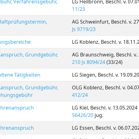
ühr, Verfahrensgebühr,
LG Heilbronn, Beschl. v. 07.0
11/23
 Haftprüfungstermin,
AG Schweinfurt, Beschl. v. 2
Js 9719/23
ungsbereiche
LG Koblenz, Beschl. v. 18.11.
enanspruch, Grundgebühr,
AG Braunschweig, Beschl. v. 
210 Js 8094/24
(33/24)
tene Tätigkeiten
LG Siegen, Beschl. v. 19.09.2
enanspruch, Grundgebühr,
OLG Koblenz, Beschl. v. 04.0
iehungsgebühr
412/24
ebührenanspruch
LG Kiel, Beschl. v. 13.05.2024
56426/20
jug.
ebührenanspruch
LG Essen, Beschl. v. 06.07.20