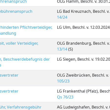
ebührenanspruch
OLG Hamm, Beschl. v. 30.01.
 Gebührenanspruch
LG Bad Kreuznach, Beschl. v.
14/24
hinderten Pflichtverteidiger,
LG Ulm, Beschl. v. 12.03.2024
rhandlung
t, voller Verteidiger,
OLG Brandenburg, Beschl. v.
13/14
(S)
n, Beschwerdebefugnis der
LG Siegen, Beschl. v. 19.02.2
e
svertreter
OLG Zweibrücken, Beschl. v. 
105/23
svertreter
LG Frankenthal (Pfalz), Besch
Qs 76/23
bühr, Verfahrensgebühr
AG Ludwigshafen, Beschl. v. 