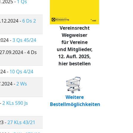
1.2025 -
1 Qs
7.12.2024 -
6 Ds 2
Vereinsrecht
Wegweiser
2024 -
3 Qs 45/24
für Vereine
und Mitglieder,
27.09.2024 - 4 Ds
12. Aufl. 2025,
hier bestellen
024 -
10 Qs 4/24
7.2024 -
2 Ws
Weitere
 -
2 KLs 590 Js
Bestellmöglichkeiten
23 -
27 KLs 43/21