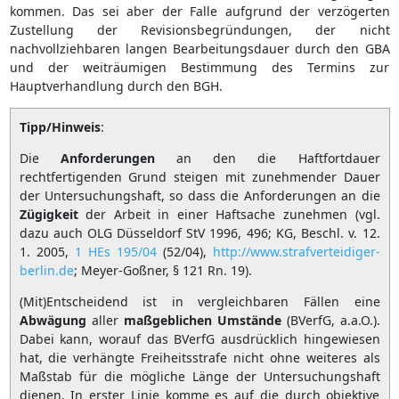
kommen. Das sei aber der Falle aufgrund der verzögerten
Zustellung der Revisionsbegründungen, der nicht
nachvollziehbaren langen Bearbeitungsdauer durch den GBA
und der weiträumigen Bestimmung des Termins zur
Hauptverhandlung durch den BGH.
Tipp/Hinweis
:
Die
Anforderungen
an den die Haftfortdauer
rechtfertigenden Grund steigen
mit zunehmender Dauer
der Untersuchungshaft, so dass die Anforderungen an die
Zügigkeit
der Arbeit in einer Haftsache zunehmen (vgl.
dazu auch OLG Düsseldorf StV 1996, 496; KG, Beschl. v. 12.
1. 2005,
1 HEs 195/04
(52/04),
http://www.strafverteidiger-
berlin.de
;
Meyer-Goßner, § 121 Rn. 19).
(Mit)Entscheidend ist in vergleichbaren Fällen eine
Abwägung
aller
maßgeblichen
Umstände
(BVerfG, a.a.O.).
Dabei kann, worauf das BVerfG ausdrücklich hingewiesen
hat, die verhängte Freiheitsstrafe nicht ohne weiteres als
Maßstab für die mögliche Länge der Untersuchungshaft
dienen. In erster Linie komme es auf die durch objektive