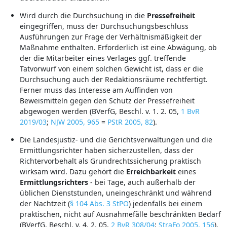
Wird durch die Durchsuchung in die
Pressefreiheit
eingegriffen, muss der Durchsuchungsbeschluss
Ausführungen zur Frage der Verhältnismäßigkeit der
Maßnahme enthalten. Erforderlich ist eine Abwägung, ob
der die Mitarbeiter eines Verlages ggf. treffende
Tatvorwurf von einem solchen Gewicht ist, dass er die
Durchsuchung auch der Redaktionsräume rechtfertigt.
Ferner muss das Interesse am Auffinden von
Beweismitteln gegen den Schutz der Pressefreiheit
abgewogen werden (BVerfG, Beschl. v. 1. 2. 05,
1 BvR
2019/03
;
NJW 2005, 965
=
PStR 2005, 82
).
Die Landesjustiz- und die Gerichtsverwaltungen und die
Ermittlungsrichter haben sicherzustellen, dass der
Richtervorbehalt als Grundrechtssicherung praktisch
wirksam wird. Dazu gehört die
Erreichbarkeit
eines
Ermittlungsrichters
- bei Tage, auch außerhalb der
üblichen Dienststunden, uneingeschränkt und während
der Nachtzeit (
§ 104 Abs. 3 StPO
) jedenfalls bei einem
praktischen, nicht auf Ausnahmefälle beschränkten Bedarf
(BVerfG, Beschl. v. 4. 2. 05,
2 BvR 308/04
;
StraFo 2005, 156
).