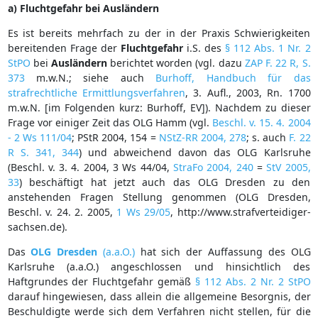
a) Fluchtgefahr bei Ausländern
Es ist bereits mehrfach zu der in der Praxis Schwierigkeiten
bereitenden Frage der
Fluchtgefahr
i.S. des
§ 112 Abs. 1 Nr. 2
StPO
bei
Ausländern
berichtet worden (vgl. dazu
ZAP F. 22 R, S.
373
m.w.N.; siehe auch
Burhoff, Handbuch für das
strafrechtliche Ermittlungsverfahren
, 3. Aufl., 2003, Rn. 1700
m.w.N. [im Folgenden kurz: Burhoff, EV]). Nachdem zu dieser
Frage vor einiger Zeit das OLG Hamm (vgl.
Beschl. v. 15. 4. 2004
- 2 Ws 111/04
; PStR 2004, 154 =
NStZ-RR 2004, 278
; s. auch
F. 22
R S. 341, 344
) und abweichend davon das OLG Karlsruhe
(Beschl. v. 3. 4. 2004, 3 Ws 44/04,
StraFo 2004, 240
=
StV 2005,
33
) beschäftigt hat jetzt auch das OLG Dresden zu den
anstehenden Fragen Stellung genommen (OLG Dresden,
Beschl. v. 24. 2. 2005,
1 Ws 29/05
, http://www.strafverteidiger-
sachsen.de).
Das
OLG Dresden
(a.a.O.)
hat sich der Auffassung des OLG
Karlsruhe (a.a.O.) angeschlossen und hinsichtlich des
Haftgrundes der Fluchtgefahr gemäß
§ 112 Abs. 2 Nr. 2 StPO
darauf hingewiesen, dass allein die allgemeine Besorgnis, der
Beschuldigte werde sich dem Verfahren nicht stellen, für die