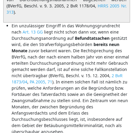
(BVerfG, Beschl. v. 9. 3. 2005, 2 BvR 1178/04,
HRRS 2005 Nr.
313
).
Ein unzulässiger Eingriff in das Wohnungsgrundrecht
nach
Art. 13 GG
liegt nicht schon dann vor, wenn eine
Durchsuchungsanordnung auf
Befundtatsachen
gestützt
wird, die den Strafverfolgungsbehörden
bereits
neun
Monate
zuvor bekannt waren. Die Rechtsprechung des
BVerfG, nach der nach einem halben Jahr von einer einmal
erteilten Durchsuchungsanordnung nicht mehr Gebrauch
gemacht werden darf, ist auf eine solche Fallkonstellation
nicht übertragbar (BVerfG, Beschl. v. 15. 12. 2004,
2 BvR
1873/04
,
PA 2005, 71
). In einem solchen Fall ist nämlich zu
prüfen, welche Anforderungen an die Begründung bzw.
Fortdauer des Tatverdachts sowie an die Geeignetheit der
Zwangsmaßnahme zu stellen sind. Ein Zeitraum von neun
Monaten, der zwischen Begründung des
Anfangsverdachts und dem Erlass des
Durchsuchungsbeschlusses liegt, ist, insbesondere auf
dem Gebiet der Betäubungsmittelkriminalität, noch als
überschaubar anzusehen.