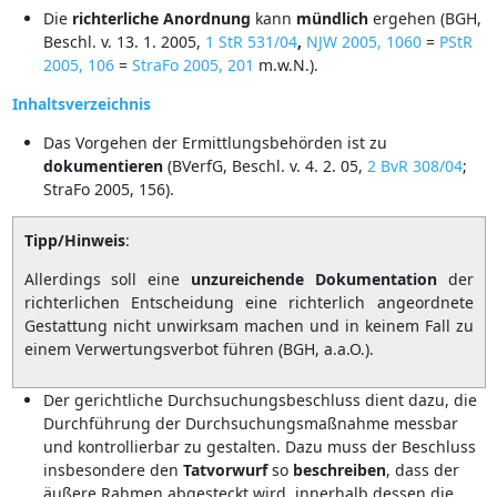
Die
richterliche
Anordnung
kann
mündlich
ergehen (BGH,
Beschl. v. 13. 1. 2005,
1 StR 531/04
,
NJW 2005, 1060
=
PStR
2005, 106
=
StraFo 2005, 201
m.w.N.).
Inhaltsverzeichnis
Das Vorgehen der Ermittlungsbehörden ist zu
dokumentieren
(BVerfG, Beschl. v. 4. 2. 05,
2 BvR 308/04
;
StraFo 2005, 156).
Tipp/Hinweis
:
Allerdings soll eine
unzureichende
Dokumentation
der
richterlichen Entscheidung eine richterlich angeordnete
Gestattung nicht unwirksam machen und in keinem Fall zu
einem Verwertungsverbot führen (BGH, a.a.O.).
Der gerichtliche Durchsuchungsbeschluss dient dazu, die
Durchführung der Durchsuchungsmaßnahme messbar
und kontrollierbar zu gestalten. Dazu muss der Beschluss
insbesondere den
Tatvorwurf
so
beschreiben
, dass der
äußere Rahmen abgesteckt wird, innerhalb dessen die