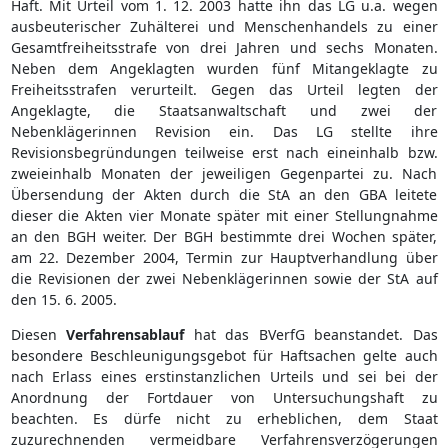
Haft. Mit Urteil vom 1. 12. 2003 hatte ihn das LG u.a. wegen
ausbeuterischer Zuhälterei und Menschenhandels zu einer
Gesamtfreiheitsstrafe von drei Jahren und sechs Monaten.
Neben dem Angeklagten wurden fünf Mitangeklagte zu
Freiheitsstrafen verurteilt. Gegen das Urteil legten der
Angeklagte, die Staatsanwaltschaft und zwei der
Nebenklägerinnen Revision ein. Das LG stellte ihre
Revisionsbegründungen teilweise erst nach eineinhalb bzw.
zweieinhalb Monaten der jeweiligen Gegenpartei zu. Nach
Übersendung der Akten durch die StA an den GBA leitete
dieser die Akten vier Monate später mit einer Stellungnahme
an den BGH weiter. Der BGH bestimmte drei Wochen später,
am 22. Dezember 2004, Termin zur Hauptverhandlung über
die Revisionen der zwei Nebenklägerinnen sowie der StA auf
den 15. 6. 2005.
Diesen
Verfahrensablauf
hat das BVerfG beanstandet. Das
besondere Beschleunigungsgebot für Haftsachen gelte auch
nach Erlass eines erstinstanzlichen Urteils und sei bei der
Anordnung der Fortdauer von Untersuchungshaft zu
beachten. Es dürfe nicht zu erheblichen, dem Staat
zuzurechnenden vermeidbare Verfahrensverzögerungen