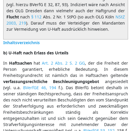
(vgl. hierzu BVerfG E 32, 87, 93). Indiziert wäre nach Ansicht
des OLG Dresden dann vielmehr auch der Haftgrund der
Flucht
nach
§ 112
Abs. 2 Nr. 1 StPO (so auch OLG Köln
NStZ
2003, 219
). Darauf muss der Verteidiger den Mandanten
zur Vermeidung von U-Haft ausdrücklich hinweisen.
Inhaltsverzeichnis
b) U-Haft nach Erlass des Urteils
In
Haftsachen
hat
Art. 2 Abs. 2 S. 2 GG
, der die Freiheit der
Person garantiert, erhebliche Bedeutung. In diesem
Freiheitsgrundrecht ist nämlich das in Haftsachen geltende
verfassungsrechtliche
Beschleunigungsgebot
angesiedelt
(vgl. u.a.
BVerfGE 46, 194
f.). Das BVerfG betont deshalb in
seiner ständigen Rechtsprechung, dass der Freiheitsanspruch
des noch nicht verurteilten Beschuldigten den vom Standpunkt
der Strafverfolgung aus erforderlichen und zweckmäßigen
Freiheitsbeschränkungen ständig als Korrektiv
entgegenzuhalten ist und sich sein Gewicht gegenüber dem
Strafverfolgungsinteresse mit zunehmender Dauer der
Untersuchungshaft vergrößert (vgl. u.a.
BVerfGE 53, 152
, 158 f.