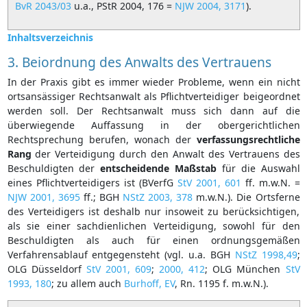
BvR 2043/03
u.a., PStR 2004, 176 =
NJW 2004, 3171
).
Inhaltsverzeichnis
3.
Beiordnung
des Anwalts des Vertrauens
In der Praxis gibt es immer wieder Probleme, wenn ein nicht
ortsansässiger Rechtsanwalt als Pflichtverteidiger beigeordnet
werden soll. Der Rechtsanwalt muss sich dann auf die
überwiegende Auffassung in der obergerichtlichen
Rechtsprechung berufen, wonach der
verfassungsrechtliche
Rang
der Verteidigung durch den Anwalt des Vertrauens des
Beschuldigten der
entscheidende
Maßstab
für die Auswahl
eines Pflichtverteidigers ist (BVerfG
StV 2001, 601
ff. m.w.N. =
NJW 2001, 3695
ff.; BGH
NStZ 2003, 378
m.w.N.). Die Ortsferne
des Verteidigers ist deshalb nur insoweit zu berücksichtigen,
als sie einer sachdienlichen Verteidigung, sowohl für den
Beschuldigten als auch für einen ordnungsgemäßen
Verfahrensablauf entgegensteht (vgl. u.a. BGH
NStZ 1998,49
;
OLG Düsseldorf
StV 2001, 609
;
2000, 412
; OLG München
StV
1993, 180
; zu allem auch
Burhoff, EV
, Rn. 1195 f. m.w.N.).