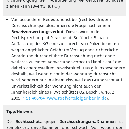
Nichtbefolgung der Aufforderung verwertbare Schlüsse
ziehen kann (BVerfG, a.a.O.).
Von besonderer Bedeutung ist bei (rechtswidrigen)
Durchsuchungsmaßnahmen die Frage nach einem
Beweisverwertungsverbot
. Dieses wird in der
Rechtsprechung i.d.R. verneint. So führt z.B. nach
Auffassung des KG eine zu Unrecht von Polizeibeamten
wegen angeblicher Gefahr im Verzug ohne richterliche
Anordnung durchgeführte Durchsuchung nicht ohne
weiteres zu einem Verwertungsverbot in Hinblick auf die
dabei sichergestellten Beweismittel. Das gilt insbesondere
deshalb, weil wenn nicht in der Wohnung durchsucht
wird, sondern nur in einem Pkw, weil das Grundrecht auf
Unverletzlichkeit der Wohnung nicht auch den
Innenbereich eines PKWs schützt (KG, Beschl. v. 16. 2.
2005,
1 Ss 406/04
,
www.strafverteidiger-berlin.de
).
Tipp/Hinweis
:
Der
Rechtsschutz
gegen
Durchsuchungsmaßnahmen
ist
kompliziert, unvollkommen und schwach (vgl. wegen der