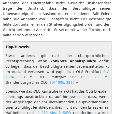
Annahme der Fluchtgefahr nicht ausreicht. Insbesondere
trage der Umstand, dass der Beschuldigte seinen
Lebensmittelpunkt im Ausland (im entschiedenen Fall: Polen)
habe, die Annahme von Fluchtgefahr nicht. Der Beschuldigte
lebte dort unter einer den Strafverfolgungsbehörden und dem
Gericht bekannten Anschrift. Er sei damit weder flüchtig noch
halte er sich verborgen.
Tipp/Hinweis
:
Etwas anderes gilt nach der obergerichtlichen
Rechtsprechung, wenn
konkrete
Anhaltspunkte
dafür
vorliegen, dass der Beschuldigte seinen Lebensmittelpunkt
im Ausland verlassen wird (vgl. dazu OLG Frankfurt
StV
1994, 581
f.; OLG Stuttgart
StV 1995, 258
f.;
Brandenburgisches OLG,
StV 1996, 381
f.)-
Ebenso wie das OLG Karlsruhe (a.a.O.) hat das OLG Dresden
allerdings ausdrücklich darauf hingewiesen, dass, wenn
der Angeklagte der anzuberaumenden Hauptverhandlung
unentschuldigt fernbleiben, dies nicht nur den Erlass eines
Haftbefehls nach
§ 230 Abs. 2 StPO
rechtfertigen würde