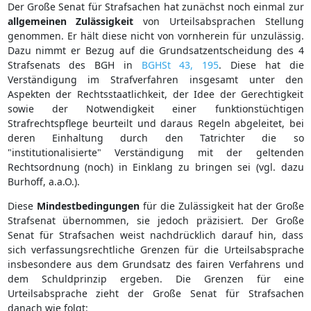
Der Große Senat für Strafsachen hat zunächst noch einmal zur
allgemeinen
Zulässigkeit
von Urteilsabsprachen Stellung
genommen. Er hält diese nicht von vornherein für unzulässig.
Dazu nimmt er Bezug auf die Grundsatzentscheidung des 4
Strafsenats des BGH in
BGHSt 43, 195
. Diese hat die
Verständigung im Strafverfahren insgesamt unter den
Aspekten der Rechtsstaatlichkeit, der Idee der Gerechtigkeit
sowie der Notwendigkeit einer funktionstüchtigen
Strafrechtspflege beurteilt und daraus Regeln abgeleitet, bei
deren Einhaltung durch den Tatrichter die so
"institutionalisierte" Verständigung mit der geltenden
Rechtsordnung (noch) in Einklang zu bringen sei (vgl. dazu
Burhoff, a.a.O.).
Diese
Mindestbedingungen
für die Zulässigkeit hat der Große
Strafsenat übernommen, sie jedoch präzisiert. Der Große
Senat für Strafsachen weist nachdrücklich darauf hin, dass
sich verfassungsrechtliche Grenzen für die Urteilsabsprache
insbesondere aus dem Grundsatz des fairen Verfahrens und
dem Schuldprinzip ergeben. Die Grenzen für eine
Urteilsabsprache zieht der Große Senat für Strafsachen
danach wie folgt: