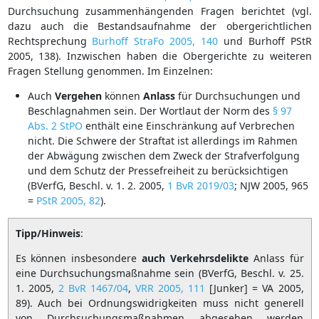
Durchsuchung zusammenhängenden Fragen berichtet (vgl.
dazu auch die Bestandsaufnahme der obergerichtlichen
Rechtsprechung
Burhoff StraFo 2005, 140
und Burhoff PStR
2005, 138). Inzwischen haben die Obergerichte zu weiteren
Fragen Stellung genommen. Im Einzelnen:
Auch
Vergehen
können
Anlass
für Durchsuchungen und
Beschlagnahmen sein. Der Wortlaut der Norm des
§ 97
Abs. 2 StPO
enthält eine Einschränkung auf Verbrechen
nicht. Die Schwere der Straftat ist allerdings im Rahmen
der Abwägung zwischen dem Zweck der Strafverfolgung
und dem Schutz der Pressefreiheit zu berücksichtigen
(BVerfG, Beschl. v. 1. 2. 2005,
1 BvR 2019/03
; NJW 2005, 965
=
PStR 2005, 82
).
Tipp/Hinweis
:
Es können insbesondere
auch
Verkehrsdelikte
Anlass für
eine Durchsuchungsmaßnahme sein (BVerfG, Beschl. v. 25.
1. 2005,
2 BvR 1467/04
,
VRR 2005, 111
[Junker] = VA 2005,
89). Auch bei Ordnungswidrigkeiten muss nicht generell
von Durchsuchungsmaßnahmen abgesehen werden