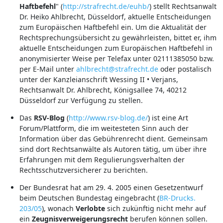
Haftbefehl
" (
http://strafrecht.de/euhb/
) stellt Rechtsanwalt
Dr. Heiko Ahlbrecht, Düsseldorf, aktuelle Entscheidungen
zum Europäischen Haftbefehl ein. Um die Aktualität der
Rechtsprechungsübersicht zu gewährleisten, bittet er, ihm
aktuelle Entscheidungen zum Europäischen Haftbefehl in
anonymisierter Weise per Telefax unter 02111385050 bzw.
per E-Mail unter
ahlbrecht@strafrecht.de
oder postalisch
unter der Kanzleianschrift Wessing II • Verjans,
Rechtsanwalt Dr. Ahlbrecht, Königsallee 74, 40212
Düsseldorf zur Verfügung zu stellen.
Das
RSV-Blog
(
http://www.rsv-blog.de/
) ist eine Art
Forum/Plattform, die im weitesteten Sinn auch der
Information über das Gebührenrecht dient. Gemeinsam
sind dort Rechtsanwälte als Autoren tätig, um über ihre
Erfahrungen mit dem Regulierungsverhalten der
Rechtsschutzversicherer zu berichten.
Der Bundesrat hat am 29. 4. 2005 einen Gesetzentwurf
beim Deutschen Bundestag eingebracht (
BR-Drucks.
203/05
), wonach
Verlobte
sich zukünftig nicht mehr auf
ein
Zeugnisverweigerungsrecht
berufen können sollen.