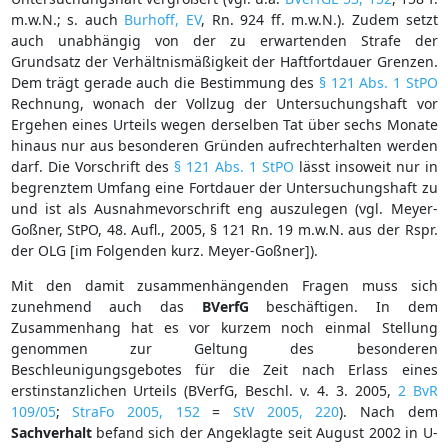
m.w.N.; s. auch
Burhoff, EV
, Rn. 924 ff. m.w.N.). Zudem setzt
auch unabhängig von der zu erwartenden Strafe der
Grundsatz der Verhältnismäßigkeit der Haftfortdauer Grenzen.
Dem trägt gerade auch die Bestimmung des
§ 121 Abs. 1 StPO
Rechnung, wonach der Vollzug der Untersuchungshaft vor
Ergehen eines Urteils wegen derselben Tat über sechs Monate
hinaus nur aus besonderen Gründen aufrechterhalten werden
darf. Die Vorschrift des
§ 121 Abs. 1 StPO
lässt insoweit nur in
begrenztem Umfang eine Fortdauer der Untersuchungshaft zu
und ist als Ausnahmevorschrift eng auszulegen (vgl. Meyer-
Goßner, StPO, 48. Aufl., 2005, § 121 Rn. 19 m.w.N. aus der Rspr.
der OLG [im Folgenden kurz. Meyer-Goßner]).
Mit den damit zusammenhängenden Fragen muss sich
zunehmend auch das
BVerfG
beschäftigen. In dem
Zusammenhang hat es vor kurzem noch einmal Stellung
genommen zur Geltung des besonderen
Beschleunigungsgebotes für die Zeit nach Erlass eines
erstinstanzlichen Urteils (BVerfG, Beschl. v. 4. 3. 2005,
2 BvR
109/05
;
StraFo 2005, 152
=
StV 2005, 220
). Nach dem
Sachverhalt
befand
sich
der
Angeklagte seit August 2002 in U-