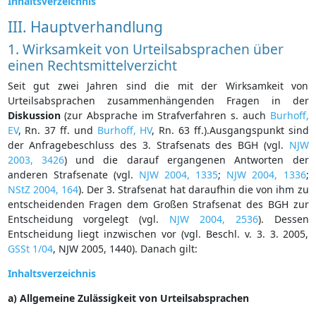
Inhaltsverzeichnis
III. Hauptverhandlung
1. Wirksamkeit von Urteilsabsprachen über
einen Rechtsmittelverzicht
Seit gut zwei Jahren sind die mit der Wirksamkeit von
Urteilsabsprachen zusammenhängenden Fragen in der
Diskussion
(zur Absprache im Strafverfahren s. auch
Burhoff,
EV
, Rn. 37 ff. und
Burhoff, HV
, Rn. 63 ff.).Ausgangspunkt sind
der Anfragebeschluss des 3. Strafsenats des BGH (vgl.
NJW
2003, 3426
) und die darauf ergangenen Antworten der
anderen Strafsenate (vgl.
NJW 2004, 1335
;
NJW 2004, 1336
;
NStZ 2004, 164
). Der 3. Strafsenat hat daraufhin die von ihm zu
entscheidenden Fragen dem Großen Strafsenat des BGH zur
Entscheidung vorgelegt (vgl.
NJW 2004, 2536
). Dessen
Entscheidung liegt inzwischen vor (vgl. Beschl. v. 3. 3. 2005,
GSSt 1/04
, NJW 2005, 1440). Danach gilt:
Inhaltsverzeichnis
a) Allgemeine Zulässigkeit von Urteilsabsprachen