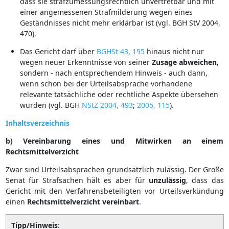
dass sie strafzumessungsrechtlich unvertretbar und mit
einer angemessenen Strafmilderung wegen eines
Geständnisses nicht mehr erklärbar ist (vgl. BGH StV 2004,
470).
Das Gericht darf über
BGHSt 43, 195
hinaus nicht nur
wegen neuer Erkenntnisse von seiner
Zusage
abweichen
,
sondern - nach entsprechendem Hinweis - auch dann,
wenn schon bei der Urteilsabsprache vorhandene
relevante tatsächliche oder rechtliche Aspekte übersehen
wurden (vgl. BGH
NStZ 2004, 493
;
2005, 115
).
Inhaltsverzeichnis
b) Vereinbarung eines und Mitwirken an einem
Rechtsmittelverzicht
Zwar sind Urteilsabsprachen grundsätzlich zulässig. Der Große
Senat für Strafsachen hält es aber für
unzulässig
, dass das
Gericht mit den Verfahrensbeteiligten vor Urteilsverkündung
einen
Rechtsmittelverzicht
vereinbart
.
Tipp/Hinweis
: