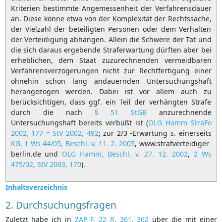
Kriterien bestimmte Angemessenheit der Verfahrensdauer
an. Diese könne etwa von der Komplexität der Rechtssache,
der Vielzahl der beteiligten Personen oder dem Verhalten
der Verteidigung abhängen. Allein die Schwere der Tat und
die sich daraus ergebende Straferwartung dürften aber bei
erheblichen, dem Staat zuzurechnenden vermeidbaren
Verfahrensverzögerungen nicht zur Rechtfertigung einer
ohnehin schon lang andauernden Untersuchungshaft
herangezogen werden. Dabei ist vor allem auch zu
berücksichtigen, dass ggf. ein Teil der verhängten Strafe
durch die nach
§ 51 StGB
anzurechnende
Untersuchungshaft bereits verbüßt ist (
OLG Hamm StraFo
2002, 177 = StV 2002, 492
; zur 2/3 -Erwartung s. einerseits
KG, 1 Ws 44/05, Beschl. v. 11. 2. 2005
, www.strafverteidiger-
berlin.de und
OLG Hamm, Beschl. v. 27. 12. 2002
,
2 Ws
475/02
,
StV 2003, 170
).
Inhaltsverzeichnis
2. Durchsuchungsfragen
Zuletzt habe ich in
ZAP F. 22 R, 361, 362
über die mit einer