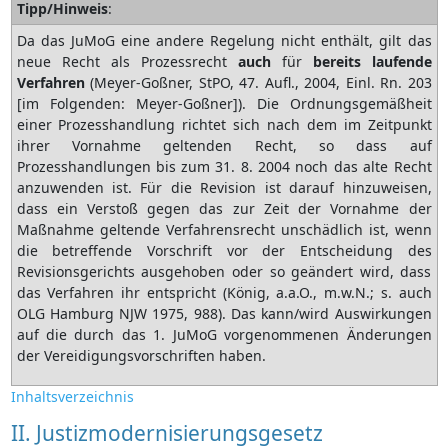
Tipp/Hinweis
:
Da das JuMoG eine andere Regelung nicht enthält, gilt das
neue Recht als Prozessrecht
auch
für
bereits
laufende
Verfahren
(Meyer-Goßner, StPO, 47. Aufl., 2004, Einl. Rn. 203
[im Folgenden: Meyer-Goßner]). Die Ordnungsgemäßheit
einer Prozesshandlung richtet sich nach dem im Zeitpunkt
ihrer Vornahme geltenden Recht, so dass auf
Prozesshandlungen bis zum 31. 8. 2004 noch das alte Recht
anzuwenden ist. Für die Revision ist darauf hinzuweisen,
dass ein Verstoß gegen das zur Zeit der Vornahme der
Maßnahme geltende Verfahrensrecht unschädlich ist, wenn
die betreffende Vorschrift vor der Entscheidung des
Revisionsgerichts ausgehoben oder so geändert wird, dass
das Verfahren ihr entspricht (König, a.a.O., m.w.N.; s. auch
OLG Hamburg NJW 1975, 988). Das kann/wird Auswirkungen
auf die durch das 1. JuMoG vorgenommenen Änderungen
der Vereidigungsvorschriften haben.
Inhaltsverzeichnis
II. Justizmodernisierungsgesetz