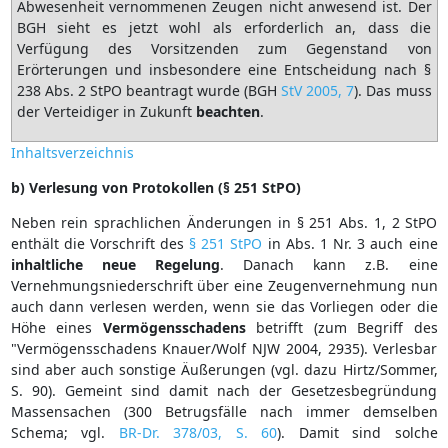
Abwesenheit vernommenen Zeugen nicht anwesend ist. Der
BGH sieht es jetzt wohl als erforderlich an, dass die
Verfügung des Vorsitzenden zum Gegenstand von
Erörterungen und insbesondere eine Entscheidung nach §
238 Abs. 2 StPO beantragt wurde (BGH
StV 2005, 7
). Das muss
der Verteidiger in Zukunft
beachten
.
Inhaltsverzeichnis
b) Verlesung von Protokollen (§ 251 StPO)
Neben rein sprachlichen Änderungen in § 251 Abs. 1, 2 StPO
enthält die Vorschrift des
§ 251 StPO
in Abs. 1 Nr. 3 auch eine
inhaltliche
neue
Regelung
. Danach kann z.B. eine
Vernehmungsniederschrift über eine Zeugenvernehmung nun
auch dann verlesen werden, wenn sie das Vorliegen oder die
Höhe eines
Vermögensschadens
betrifft (zum Begriff des
"Vermögensschadens Knauer/Wolf NJW 2004, 2935). Verlesbar
sind aber auch sonstige Äußerungen (vgl. dazu Hirtz/Sommer,
S. 90). Gemeint sind damit nach der Gesetzesbegründung
Massensachen (300 Betrugsfälle nach immer demselben
Schema; vgl.
BR-Dr. 378/03, S. 60
). Damit sind solche