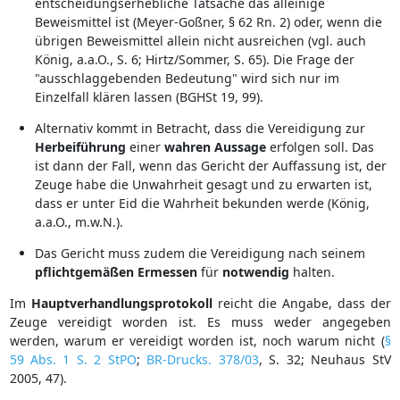
entscheidungserhebliche Tatsache das alleinige
Beweismittel ist (Meyer-Goßner, § 62 Rn. 2) oder, wenn die
übrigen Beweismittel allein nicht ausreichen (vgl. auch
König, a.a.O., S. 6; Hirtz/Sommer, S. 65). Die Frage der
"ausschlaggebenden Bedeutung" wird sich nur im
Einzelfall klären lassen (BGHSt 19, 99).
Alternativ kommt in Betracht, dass die Vereidigung zur
Herbeiführung
einer
wahren
Aussage
erfolgen soll. Das
ist dann der Fall, wenn das Gericht der Auffassung ist, der
Zeuge habe die Unwahrheit gesagt und zu erwarten ist,
dass er unter Eid die Wahrheit bekunden werde (König,
a.a.O., m.w.N.).
Das Gericht muss zudem die Vereidigung nach seinem
pflichtgemäßen
Ermessen
für
notwendig
halten.
Im
Hauptverhandlungsprotokoll
reicht die Angabe, dass der
Zeuge vereidigt worden ist. Es muss weder angegeben
werden, warum er vereidigt worden ist, noch warum nicht (
§
59 Abs. 1 S. 2 StPO
;
BR-Drucks. 378/03
, S. 32; Neuhaus StV
2005, 47).