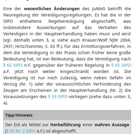
Eine der
wesentlichen
Änderungen
des JuMoG betrifft die
Neuregelung der Vereidigungsregelungen. Es hat die in der
StPO enthaltene Regelvereidigung abgeschafft, was
insbesondere Auswirkungen auf das Verhalten des
Verteidigers in der Hauptverhandlung haben muss und wird
(vgl. deshalb unten 3, a; siehe auch Knauer/Wolf NJW 2004,
2931; Hirtz/Sommer, S. 63 ff.). Für das Ermittlungsverfahren, in
dem die Verteidigung in der Praxis schon früher keine große
Bedeutung hat, ist von Bedeutung, dass die Vereidigung nach
§ 62 StPO
n.F. gegenüber der früheren Regelung in
§ 65 StPO
a.F. jetzt noch weiter eingeschränkt worden ist. Die
Vereidigung ist nur noch zulässig, wenn neben Gefahr im
Verzug (Nr. 1) oder der voraussichtlichen Verhinderung des
Zeugen am Erscheinen in der Hauptverhandlung (Nr. 2) die
Voraussetzungen des
§ 59 StPO
vorliegen (siehe dazu unten 3,
a).
Tipp/Hinweis
:
Der Eid als Mittel zur
Herbeiführung
einer
wahren
Aussage
(
§ 65 Nr. 2 StPO
a.F.) ist abgeschafft.