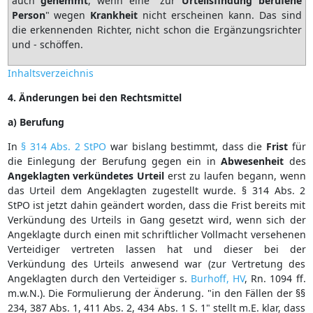
auch
gehemmt
, wenn eine "zur
Urteilsfindung
berufene
Person
" wegen
Krankheit
nicht erscheinen kann. Das sind
die erkennenden Richter, nicht schon die Ergänzungsrichter
und - schöffen.
Inhaltsverzeichnis
4. Änderungen bei den Rechtsmittel
a) Berufung
In
§ 314 Abs. 2 StPO
war bislang bestimmt, dass die
Frist
für
die Einlegung der Berufung gegen ein in
Abwesenheit
des
Angeklagten
verkündetes
Urteil
erst zu laufen begann, wenn
das Urteil dem Angeklagten zugestellt wurde. § 314 Abs. 2
StPO ist jetzt dahin geändert worden, dass die Frist bereits mit
Verkündung des Urteils in Gang gesetzt wird, wenn sich der
Angeklagte durch einen mit schriftlicher Vollmacht versehenen
Verteidiger vertreten lassen hat und dieser bei der
Verkündung des Urteils anwesend war (zur Vertretung des
Angeklagten durch den Verteidiger s.
Burhoff, HV
, Rn. 1094 ff.
m.w.N.). Die Formulierung der Änderung. "in den Fällen der §§
234, 387 Abs. 1, 411 Abs. 2, 434 Abs. 1 S. 1" stellt m.E. klar, dass