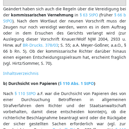
Geändert haben sich auch die Regeln über die Vereidigung bei
der
kommissarischen
Vernehmung
in
§ 63 StPO
(früher
§ 66 b
StPO
). Nach dem Wortlaut der neunen Vorschrift muss der
Zeugen nur noch vereidigt werden, wenn es in dem Auftrag
oder in dem Ersuchen des Gerichts verlangt wird (zur
Auslegung dieser Vorschrift Knauer/Wolf NJW 2004, 2933 u.
Hinw. auf
BR-Drucks. 378/03
; S. 55; a.A. Meyer-Goßner, a.a.O., §
66 b Rn. 5). Ob der kommissarische Richter darüber hinaus
einen eigenen Entscheidungsspielraum hat, erscheint fraglich
(vgl. Hirtz/Sommer, S. 70).
Inhaltsverzeichnis
b) Durchsicht von Papieren (
§ 110 Abs. 1 StPO
)
Nach
§ 110 StPO
a.F. war die Durchsicht von Papieren des von
einer Durchsuchung Betroffenen in allgemeinen
Strafverfahren dem Richter und der Staatsanwaltschaft
vorbehalten, damit diese entscheiden konnte(n), ob die
richterliche Beschlagnahme beantragt wird oder die Rückgabe
der sicher gestellten Sachen erforderlich war (vgl. zur