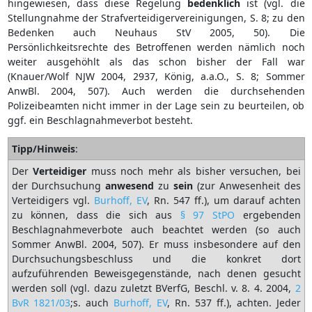
hingewiesen, dass diese Regelung
bedenklich
ist (vgl. die
Stellungnahme der Strafverteidigervereinigungen, S. 8; zu den
Bedenken auch Neuhaus StV 2005, 50). Die
Persönlichkeitsrechte des Betroffenen werden nämlich noch
weiter ausgehöhlt als das schon bisher der Fall war
(Knauer/Wolf NJW 2004, 2937, König, a.a.O., S. 8; Sommer
AnwBl. 2004, 507). Auch werden die durchsehenden
Polizeibeamten nicht immer in der Lage sein zu beurteilen, ob
ggf. ein Beschlagnahmeverbot besteht.
Tipp/Hinweis
:
Der
Verteidiger
muss noch mehr als bisher versuchen, bei
der Durchsuchung
anwesend
zu
sein
(zur Anwesenheit des
Verteidigers vgl.
Burhoff, EV
, Rn. 547 ff.), um darauf achten
zu können, dass die sich aus
§ 97 StPO
ergebenden
Beschlagnahmeverbote auch beachtet werden (so auch
Sommer AnwBl. 2004, 507). Er muss insbesondere auf den
Durchsuchungsbeschluss und die konkret dort
aufzuführenden Beweisgegenstände, nach denen gesucht
werden soll (vgl. dazu zuletzt BVerfG, Beschl. v. 8. 4. 2004,
2
BvR 1821/03
;s. auch
Burhoff, EV
, Rn. 537 ff.), achten. Jeder