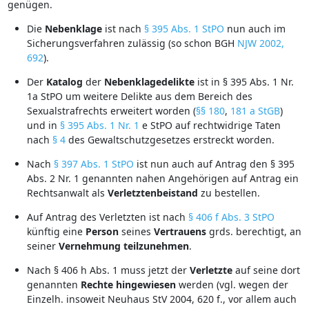
genügen.
Die
Nebenklage
ist nach
§ 395 Abs. 1 StPO
nun auch im
Sicherungsverfahren zulässig (so schon BGH
NJW 2002,
692
).
Der
Katalog
der
Nebenklagedelikte
ist in § 395 Abs. 1 Nr.
1a StPO um weitere Delikte aus dem Bereich des
Sexualstrafrechts erweitert worden (
§§ 180
,
181 a StGB
)
und in
§ 395 Abs. 1 Nr. 1
e StPO auf rechtwidrige Taten
nach
§ 4
des Gewaltschutzgesetzes erstreckt worden.
Nach
§ 397 Abs. 1 StPO
ist nun auch auf Antrag den § 395
Abs. 2 Nr. 1 genannten nahen Angehörigen auf Antrag ein
Rechtsanwalt als
Verletztenbeistand
zu bestellen.
Auf Antrag des Verletzten ist nach
§ 406 f Abs. 3 StPO
künftig eine
Person
seines
Vertrauens
grds. berechtigt, an
seiner
Vernehmung
teilzunehmen
.
Nach § 406 h Abs. 1 muss jetzt der
Verletzte
auf seine dort
genannten
Rechte
hingewiesen
werden (vgl. wegen der
Einzelh. insoweit Neuhaus StV 2004, 620 f., vor allem auch