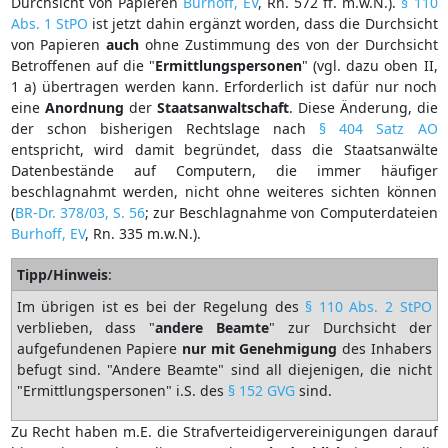
Durchsicht von Papieren
Burhoff, EV
, Rn. 572 ff. m.w.N.).
§ 110
Abs. 1 StPO
ist jetzt dahin ergänzt worden, dass die Durchsicht
von Papieren
auch
ohne Zustimmung des von der Durchsicht
Betroffenen auf die "
Ermittlungspersonen
" (vgl. dazu oben II,
1 a) übertragen werden kann. Erforderlich ist dafür nur noch
eine
Anordnung
der
Staatsanwaltschaft
. Diese Änderung, die
der schon bisherigen Rechtslage nach
§ 404 Satz AO
entspricht, wird damit begründet, dass die Staatsanwälte
Datenbestände auf Computern, die immer häufiger
beschlagnahmt werden, nicht ohne weiteres sichten können
(
BR-Dr. 378/03, S. 56
; zur Beschlagnahme von Computerdateien
Burhoff, EV
, Rn. 335 m.w.N.).
Tipp/Hinweis
:
Im übrigen ist es bei der Regelung des
§ 110 Abs. 2 StPO
verblieben, dass "
andere
Beamte
" zur Durchsicht der
aufgefundenen Papiere
nur
mit
Genehmigung
des Inhabers
befugt sind. "Andere Beamte" sind all diejenigen, die nicht
"Ermittlungspersonen" i.S. des
§ 152 GVG
sind.
Zu Recht haben m.E. die Strafverteidigervereinigungen darauf