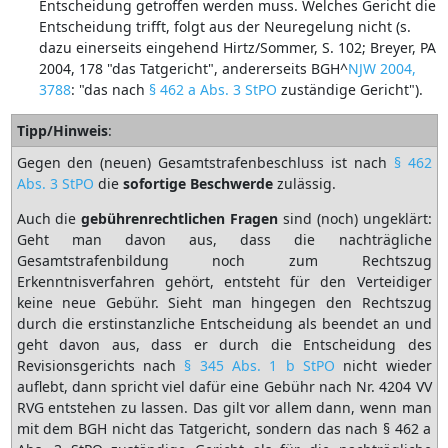
Entscheidung getroffen werden muss. Welches Gericht die
Entscheidung trifft, folgt aus der Neuregelung nicht (s.
dazu einerseits eingehend Hirtz/Sommer, S. 102; Breyer, PA
2004, 178 "das Tatgericht", andererseits BGH^
NJW 2004,
3788
: "das nach
§ 462 a Abs. 3 StPO
zuständige Gericht").
Tipp/Hinweis
:
Gegen den (neuen) Gesamtstrafenbeschluss ist nach
§ 462
Abs. 3 StPO
die
sofortige
Beschwerde
zulässig.
Auch die
gebührenrechtlichen
Fragen
sind (noch) ungeklärt:
Geht man davon aus, dass die nachträgliche
Gesamtstrafenbildung noch zum Rechtszug
Erkenntnisverfahren gehört, entsteht für den Verteidiger
keine neue Gebühr. Sieht man hingegen den Rechtszug
durch die erstinstanzliche Entscheidung als beendet an und
geht davon aus, dass er durch die Entscheidung des
Revisionsgerichts nach
§ 345 Abs. 1 b StPO
nicht wieder
auflebt, dann spricht viel dafür eine Gebühr nach Nr. 4204 VV
RVG entstehen zu lassen. Das gilt vor allem dann, wenn man
mit dem BGH nicht das Tatgericht, sondern das nach § 462 a