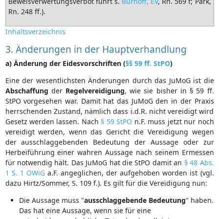
Beweisverwertungsverbot führt s.
Burhoff, EV
, Rn. 569 f; Park,
Rn. 248 ff.).
Inhaltsverzeichnis
3. Änderungen in der Hauptverhandlung
a) Änderung der Eidesvorschriften (
§§ 59 ff. StPO
)
Eine der wesentlichsten Änderungen durch das JuMoG ist die
Abschaffung
der
Regelvereidigung
, wie sie bisher in § 59 ff.
StPO vorgesehen war. Damit hat das JuMoG den in der Praxis
herrschenden Zustand, nämlich dass i.d.R. nicht vereidigt wird
Gesetz werden lassen. Nach
§ 59 StPO
n.F. muss jetzt nur noch
vereidigt werden, wenn das Gericht die Vereidigung wegen
der ausschlaggebenden Bedeutung der Aussage oder zur
Herbeiführung einer wahren Aussage nach seinem Ermessen
für notwendig hält. Das JuMoG hat die StPO damit an
§ 48 Abs.
1 S. 1 OWiG
a.F. angeglichen, der aufgehoben worden ist (vgl.
dazu Hirtz/Sommer, S. 109 f.). Es gilt für die Vereidigung nun:
Die Aussage muss "
ausschlaggebende
Bedeutung
" haben.
Das hat eine Aussage, wenn sie für eine