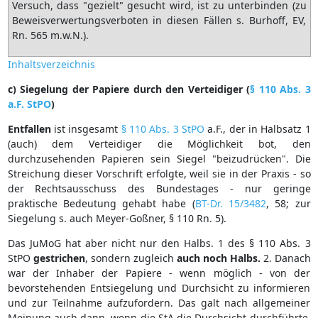
Versuch, dass "gezielt" gesucht wird, ist zu unterbinden (zu
Beweisverwertungsverboten in diesen Fällen s. Burhoff, EV,
Rn. 565 m.w.N.).
Inhaltsverzeichnis
c) Siegelung der Papiere durch den Verteidiger (
§ 110 Abs. 3
a.F. StPO
)
Entfallen
ist insgesamt
§ 110 Abs. 3 StPO
a.F., der in Halbsatz 1
(auch) dem Verteidiger die Möglichkeit bot, den
durchzusehenden Papieren sein Siegel "beizudrücken". Die
Streichung dieser Vorschrift erfolgte, weil sie in der Praxis - so
der Rechtsausschuss des Bundestages - nur geringe
praktische Bedeutung gehabt habe (
BT-Dr. 15/3482
, 58; zur
Siegelung s. auch Meyer-Goßner, § 110 Rn. 5).
Das JuMoG hat aber nicht nur den Halbs. 1 des § 110 Abs. 3
StPO
gestrichen
, sondern zugleich
auch
noch
Halbs.
2. Danach
war der Inhaber der Papiere - wenn möglich - von der
bevorstehenden Entsiegelung und Durchsicht zu informieren
und zur Teilnahme aufzufordern. Das galt nach allgemeiner
Meinung auch dann, wenn die StA die Durchsicht durchführte,