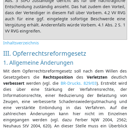
Abs. 3 StPO zuständige Gericht als für die nachträgliche
Entscheidung zuständig ansieht. Das hat zudem den Vorteil,
dass der Verteidiger in diesem Fall über Vorbem. 4.2 VV RVG
auch für eine ggf. eingelegte sofortige Beschwerde eine
Vergütung erhält. Anderenfalls würde Vorbem. 4.1 Abs. 2 S. 1
VV RVG eingreifen.
Inhaltsverzeichnis
III. Opferrechtsreformgesetz
1. Allgemeine Änderungen
Mit dem Opferrechtsreformgesetz soll nach dem Willen des
Gesetzgebers die
Rechtsposition
des
Verletzten
deutlich
verbessert
werden (vgl. die
BR-Drucks. 829/03
). Erstrebt wird
dies über eine Stärkung der Verfahrensrechte, der
Informationsrechte, einer Reduzierung der Belastung von
Zeugen, eine verbesserte Schadenswiedergutmachung und
eine verstärkte Einbindung in das Verfahren. Auf die
zahlreichen Änderungen kann hier nicht im Einzelnen
eingegangen werden (vgl. dazu Ferber NJW 2004, 2562;
Neuhaus StV 2004, 620). An dieser Stelle muss ein Überblick