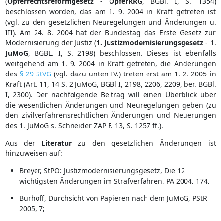
(
Opferrechtsreformgesetz
-
OpferRRG
, BGBl. I, S. 1354)
beschlossen worden, das am 1. 9. 2004 in Kraft getreten ist
(vgl. zu den gesetzlichen Neuregelungen und Änderungen u.
III). Am 24. 8. 2004 hat der Bundestag das Erste Gesetz zur
Modernisierung der Justiz (
1. Justizmodernisierungsgesetz
- 1.
JuMoG
, BGBL. I, S. 2198) beschlossen. Dieses ist ebenfalls
weitgehend am 1. 9. 2004 in Kraft getreten, die Änderungen
des
§ 29 StVG
(vgl. dazu unten IV.) treten erst am 1. 2. 2005 in
Kraft (Art. 11, 14 S. 2 JuMoG, BGBl I, 2198, 2206, 2209, ber. BGBl.
I, 2300). Der nachfolgende Beitrag will einen Überblick über
die wesentlichen Änderungen und Neuregelungen geben (zu
den zivilverfahrensrechtlichen Änderungen und Neuerungen
des 1. JuMoG s. Schneider ZAP F. 13, S. 1257 ff.).
Aus der
Literatur
zu den gesetzlichen Änderungen ist
hinzuweisen auf:
Breyer, StPO: Justizmodernisierungsgesetz, Die 12
wichtigsten Änderungen im Strafverfahren, PA 2004, 174,
Burhoff, Durchsicht von Papieren nach dem JuMoG, PStR
2005, 7;