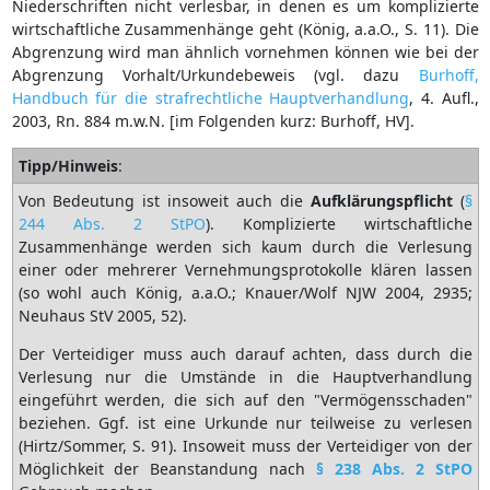
Niederschriften nicht verlesbar, in denen es um komplizierte
wirtschaftliche Zusammenhänge geht (König, a.a.O., S. 11). Die
Abgrenzung wird man ähnlich vornehmen können wie bei der
Abgrenzung Vorhalt/Urkundebeweis (vgl. dazu
Burhoff,
Handbuch für die strafrechtliche Hauptverhandlung
, 4. Aufl.,
2003, Rn. 884 m.w.N. [im Folgenden kurz: Burhoff, HV].
Tipp/Hinweis
:
Von Bedeutung ist insoweit auch die
Aufklärungspflicht
(
§
244 Abs. 2 StPO
). Komplizierte wirtschaftliche
Zusammenhänge werden sich kaum durch die Verlesung
einer oder mehrerer Vernehmungsprotokolle klären lassen
(so wohl auch König, a.a.O.; Knauer/Wolf NJW 2004, 2935;
Neuhaus StV 2005, 52).
Der Verteidiger muss auch darauf achten, dass durch die
Verlesung nur die Umstände in die Hauptverhandlung
eingeführt werden, die sich auf den "Vermögensschaden"
beziehen. Ggf. ist eine Urkunde nur teilweise zu verlesen
(Hirtz/Sommer, S. 91). Insoweit muss der Verteidiger von der
Möglichkeit der Beanstandung nach
§ 238 Abs. 2 StPO