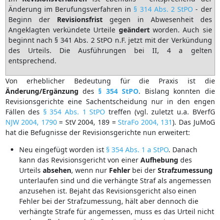
Änderung im Berufungsverfahren in
§ 314 Abs. 2 StPO
- der
Beginn der
Revisionsfrist
gegen in Abwesenheit des
Angeklagten verkündete Urteile
geändert
worden. Auch sie
beginnt nach § 341 Abs. 2 StPO n.F. jetzt mit der Verkündung
des Urteils. Die Ausführungen bei II, 4 a gelten
entsprechend.
Von erheblicher Bedeutung für die Praxis ist die
Änderung/Ergänzung
des
§ 354 StPO
. Bislang konnten die
Revisionsgerichte eine Sachentscheidung nur in den engen
Fällen des
§ 354 Abs. 1 StPO
treffen (vgl. zuletzt u.a. BVerfG
NJW 2004, 1790
= StV 2004, 189 =
StraFo 2004, 131
). Das JuMoG
hat die Befugnisse der Revisionsgerichte nun erweitert:
Neu eingefügt worden ist
§ 354 Abs. 1 a StPO
. Danach
kann das Revisionsgericht von einer
Aufhebung
des
Urteils
absehen
, wenn nur
Fehler
bei der
Strafzumessung
unterlaufen sind und die verhängte Straf als angemessen
anzusehen ist. Bejaht das Revisionsgericht also einen
Fehler bei der Strafzumessung, hält aber dennoch die
verhängte Strafe für angemessen, muss es das Urteil nicht