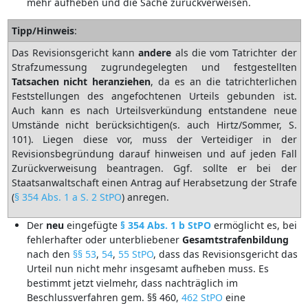
mehr aufheben und die Sache zurückverweisen.
Tipp/Hinweis
:
Das Revisionsgericht kann
andere
als die vom Tatrichter der
Strafzumessung zugrundegelegten und festgestellten
Tatsachen
nicht
heranziehen
, da es an die tatrichterlichen
Feststellungen des angefochtenen Urteils gebunden ist.
Auch kann es nach Urteilsverkündung entstandene neue
Umstände nicht berücksichtigen(s. auch Hirtz/Sommer, S.
101). Liegen diese vor, muss der Verteidiger in der
Revisionsbegründung darauf hinweisen und auf jeden Fall
Zurückverweisung beantragen. Ggf. sollte er bei der
Staatsanwaltschaft einen Antrag auf Herabsetzung der Strafe
(
§ 354 Abs. 1 a S. 2 StPO
) anregen.
Der
neu
eingefügte
§ 354 Abs. 1 b StPO
ermöglicht es, bei
fehlerhafter oder unterbliebener
Gesamtstrafenbildung
nach den
§§ 53
,
54
,
55 StPO
, dass das Revisionsgericht das
Urteil nun nicht mehr insgesamt aufheben muss. Es
bestimmt jetzt vielmehr, dass nachträglich im
Beschlussverfahren gem. §§ 460,
462 StPO
eine