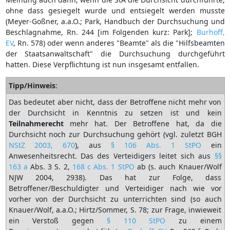
ohne dass gesiegelt wurde und entsiegelt werden musste
(Meyer-Goßner, a.a.O.; Park, Handbuch der Durchsuchung und
Beschlagnahme, Rn. 244 [im Folgenden kurz: Park];
Burhoff,
EV
, Rn. 578) oder wenn anderes "Beamte" als die "Hilfsbeamten
der Staatsanwaltschaft" die Durchsuchung durchgeführt
hatten. Diese Verpflichtung ist nun insgesamt entfallen.
Tipp/Hinweis
:
Das bedeutet aber nicht, dass der Betroffene nicht mehr von
der Durchsicht in Kenntnis zu setzen ist und kein
Teilnahmerecht
mehr hat. Der Betroffene hat, da die
Durchsicht noch zur Durchsuchung gehört (vgl. zuletzt BGH
NStZ 2003, 670
), aus
§ 106 Abs. 1 StPO
ein
Anwesenheitsrecht. Das des Verteidigers leitet sich aus
§§
163 a
Abs. 3 S. 2,
168 c Abs. 1 StPO
ab (s. auch Knauer/Wolf
NJW 2004, 2938). Das hat zur Folge, dass
Betroffener/Beschuldigter und Verteidiger nach wie vor
vorher von der Durchsicht zu unterrichten sind (so auch
Knauer/Wolf, a.a.O.; Hirtz/Sommer, S. 78; zur Frage, inwieweit
ein Verstoß gegen
§ 110 StPO
zu einem