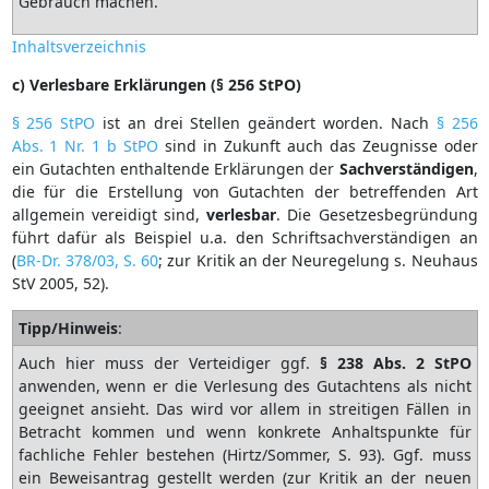
Gebrauch machen.
Inhaltsverzeichnis
c) Verlesbare Erklärungen (§ 256 StPO)
§ 256 StPO
ist an drei Stellen geändert worden. Nach
§ 256
Abs. 1 Nr. 1 b StPO
sind in Zukunft auch das Zeugnisse oder
ein Gutachten enthaltende Erklärungen der
Sachverständigen
,
die für die Erstellung von Gutachten der betreffenden Art
allgemein vereidigt sind,
verlesbar
. Die Gesetzesbegründung
führt dafür als Beispiel u.a. den Schriftsachverständigen an
(
BR-Dr. 378/03, S. 60
; zur Kritik an der Neuregelung s. Neuhaus
StV 2005, 52).
Tipp/Hinweis
:
Auch hier muss der Verteidiger ggf.
§ 238 Abs. 2 StPO
anwenden, wenn er die Verlesung des Gutachtens als nicht
geeignet ansieht. Das wird vor allem in streitigen Fällen in
Betracht kommen und wenn konkrete Anhaltspunkte für
fachliche Fehler bestehen (Hirtz/Sommer, S. 93). Ggf. muss
ein Beweisantrag gestellt werden (zur Kritik an der neuen