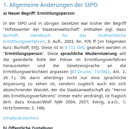
1. Allgemeine Änderungen der StPO
a) Neuer Begriff: Ermittlungsperson
In der StPO und in übrigen Gesetzen war bisher der Begriff
"Hilfsbeamter der Staatsanwaltschaft" enthalten (vgl. dazu
Burhoff, Handbuch für das strafrechtliche
Ermittlungsverfahren
, 3. Aufl., 2003, Rn. 976 ff [im Folgenden
kurz: Burhoff, EV]). Diese ist in
§ 152 GVG
geändert worden in
"
Ermittlungsperson
". Diese
sprachliche
Modernisierung
will
die geänderte Rolle der Polizei im Ermittlungsverfahren
herausstellen und die Gesetzessprache an die
Ermittlungswirklichkeit anpassen (
BT-Drucks. 15/3482
, Anl. 2,
26 f.). Ob darin allerdings nicht nur eine sprachliche
Anpassung zu sehen ist, sondern zugleich auch ein sich
abzeichnender Wandel, der die Staatsanwaltschaft als "Herrin
des Ermittlungsverfahrens" immer mehr verdrängt, ist fraglich
(krit. dazu Knauer/Wolf NJW 2004, 2937; König, a.a.O., 1;
Hirtz/Sommer, S. 148).
Inhaltsverzeichnis
b) Öffentliche Zustellung