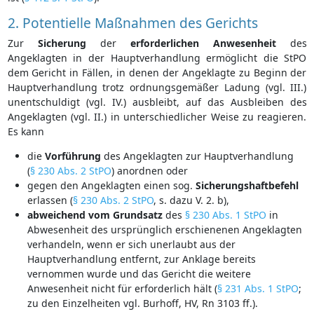
2. Potentielle Maßnahmen des Gerichts
Zur
Sicherung
der
erforderlichen Anwesenheit
des
Angeklagten in der Hauptverhandlung ermöglicht die StPO
dem Gericht in Fällen, in denen der Angeklagte zu Beginn der
Hauptverhandlung trotz ordnungsgemäßer Ladung (vgl. III.)
unentschuldigt (vgl. IV.) ausbleibt, auf das Ausbleiben des
Angeklagten (vgl. II.) in unterschiedlicher Weise zu reagieren.
Es kann
die
Vorführung
des Angeklagten zur Hauptverhandlung
(
§ 230 Abs. 2 StPO
) anordnen oder
gegen den Angeklagten einen sog.
Sicherungshaftbefehl
erlassen (
§ 230 Abs. 2 StPO
, s. dazu V. 2. b),
abweichend
vom
Grundsatz
des
§ 230 Abs. 1 StPO
in
Abwesenheit des ursprünglich erschienenen Angeklagten
verhandeln, wenn er sich unerlaubt aus der
Hauptverhandlung entfernt, zur Anklage bereits
vernommen wurde und das Gericht die weitere
Anwesenheit nicht für erforderlich hält (
§ 231 Abs. 1 StPO
;
zu den Einzelheiten vgl. Burhoff, HV, Rn 3103 ff.).