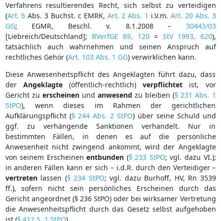
Verfahrens resultierendes Recht, sich selbst zu verteidigen
(
Art. 6
Abs. 3 Buchst. c EMRK,
Art. 2 Abs. 1
i.V.m.
Art. 20 Abs. 3
GG
; EGMR, Beschl. v. 8.1.2008 –
30443/03
[Liebreich/Deutschland];
BVerfGE 89, 120
=
StV 1993, 620
),
tatsächlich auch wahrnehmen und seinen Anspruch auf
rechtliches Gehör (
Art. 103 Abs. 1 GG
) verwirklichen kann.
Diese Anwesenheitspflicht des Angeklagten führt dazu, dass
der
Angeklagte
(öffentlich-rechtlich)
verpflichtet
ist, vor
Gericht zu
erscheinen
und
anwesend
zu bleiben (
§ 231 Abs. 1
StPO
), wenn dieses im Rahmen der gerichtlichen
Aufklärungspflicht (
§ 244 Abs. 2 StPO
) über seine Schuld und
ggf. zu verhängende Sanktionen verhandelt. Nur in
bestimmten Fällen, in denen es auf die persönliche
Anwesenheit nicht zwingend ankommt, wird der Angeklagte
von seinem Erscheinen
entbunden
(
§ 233 StPO
; vgl. dazu VI.);
in anderen Fällen kann er sich – i.d.R. durch den Verteidiger –
vertreten
lassen (
§ 234 StPO
; vgl. dazu Burhoff, HV, Rn 3539
ff.), sofern nicht sein persönliches Erscheinen durch das
Gericht angeordnet (§ 236 StPO) oder bei wirksamer Vertretung
die Anwesenheitspflicht durch das Gesetz selbst aufgehoben
ist (
§ 412 S. 1 StPO
).