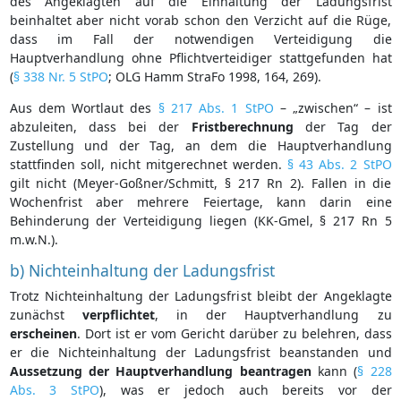
des Angeklagten auf die Einhaltung der Ladungsfrist
beinhaltet aber nicht vorab schon den Verzicht auf die Rüge,
dass im Fall der notwendigen Verteidigung die
Hauptverhandlung ohne Pflichtverteidiger stattgefunden hat
(
§ 338 Nr. 5 StPO
; OLG Hamm StraFo 1998, 164, 269).
Aus dem Wortlaut des
§ 217 Abs. 1 StPO
– „zwischen“ – ist
abzuleiten, dass bei der
Fristberechnung
der Tag der
Zustellung und der Tag, an dem die Hauptverhandlung
stattfinden soll, nicht mitgerechnet werden.
§ 43 Abs. 2 StPO
gilt nicht (Meyer-Goßner/Schmitt, § 217 Rn 2). Fallen in die
Wochenfrist aber mehrere Feiertage, kann darin eine
Behinderung der Verteidigung liegen (KK-Gmel, § 217 Rn 5
m.w.N.).
b) Nichteinhaltung der Ladungsfrist
Trotz Nichteinhaltung der Ladungsfrist bleibt der Angeklagte
zunächst
verpflichtet
, in der Hauptverhandlung zu
erscheinen
. Dort ist er vom Gericht darüber zu belehren, dass
er die Nichteinhaltung der Ladungsfrist beanstanden und
Aussetzung der Hauptverhandlung beantragen
kann (
§ 228
Abs. 3 StPO
), was er jedoch auch bereits vor der