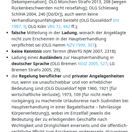
Dekompensation]; OLG München StraFo 2013, 208 [wegen
Rückenbeschwerden nicht reisefähig]; OLG Schleswig
SchlHA 2004, 240 [Dö/Dr]), auch wenn keine
Verhandlungsunfähigkeit besteht (OLG Düsseldorf
StV
1987, 9
; OLG Köln
VRS 72, 442
ff.);
falsche
Mitteilung in der
Ladung
, wonach der Angeklagte
nicht zum Erscheinen in der Hauptverhandlung
verpflichtet sei (OLG Hamm
NZV 1999, 307
);
keine
Kenntnis
vom Termin (BVerfG NJW 2007, 2318);
Ladung eines
Ausländers
zur Hauptverhandlung in
deutscher
Sprache
(OLG Bremen
NStZ 2005, 527
; LG
Bremen StraFo 2005, 29);
die
Regelung
beruflicher
und
privater Angelegenheiten
nur, wenn sie unaufschiebbar und von erheblicher
Bedeutung sind (OLG Düsseldorf NJW 1960, 1921 [für
wirtschaftliche Verluste]; 1973, 109 [für nicht mehr
rückgängig zu machende Urlaubsreise nach Südindien bei
Hauptverhandlung in einer Bagatellsache – fahrlässige
Körperverletzung]), wobei im Einzelfall jeweils die
Bedeutung der zu erledigenden Geschäfte nach
Wichtigkeit und Dringlichkeit einerseits und die öffentlich-
rechtliche Pflicht zum Erscheinen andererseits abzuwägen