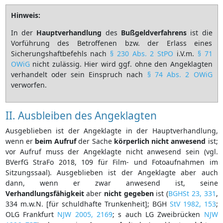
Hinweis:
In der
Hauptverhandlung
des
Bußgeldverfahrens
ist die
Vorführung des Betroffenen bzw. der Erlass eines
Sicherungshaftbefehls nach
§ 230 Abs. 2 StPO
i.V.m.
§ 71
OWiG
nicht zulässig. Hier wird ggf. ohne den Angeklagten
verhandelt oder sein Einspruch nach
§ 74 Abs. 2 OWiG
verworfen.
II. Ausbleiben des Angeklagten
Ausgeblieben ist der Angeklagte in der Hauptverhandlung,
wenn er
beim Aufruf
der Sache
körperlich
nicht
anwesend
ist;
vor Aufruf muss der Angeklagte nicht anwesend sein (vgl.
BVerfG StraFo 2018, 109 für Film- und Fotoaufnahmen im
Sitzungssaal). Ausgeblieben ist der Angeklagte aber auch
dann, wenn er zwar anwesend ist, seine
Verhandlungsfähigkeit
aber
nicht gegeben
ist (
BGHSt 23, 331
,
334 m.w.N. [für schuldhafte Trunkenheit]; BGH
StV 1982, 153
;
OLG Frankfurt
NJW 2005, 2169
; s auch LG Zweibrücken
NJW