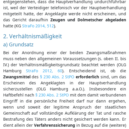
entgegenstehen, dass die Hauptverhandlung undurchführbar
ist, weil der Verteidiger telefonisch vor der Hauptverhandlung
mitgeteilt hatte, der Angeklagte werde nicht erscheinen, und
das Gericht daraufhin
Zeugen und Dolmetscher abgeladen
hatte (KG
StraFo 2014, 512
).
2. Verhältnismäßigkeit
a) Grundsatz
Bei der Anordnung einer der beiden Zwangsmaßnahmen
muss neben den allgemeinen Voraussetzungen (s. oben II. bis
IV.) der Verhältnismäßigkeitsgrundsatz beachtet werden (OLG
Hamburg
StraFo 2012, 60
). Entscheidend ist, ob die
Zwangsmittel
des
§ 230 Abs. 2 StPO
erforderlich
sind, um das
Erscheinen des Angeklagten in der Hauptverhandlung
sicherzustellen (OLG Hamburg a.a.O.). Insbesondere ein
Haftbefehl nach
§ 230 Abs. 2 StPO
mit dem damit verbundenen
Eingriff in die persönliche Freiheit darf nur dann ergehen,
wenn und soweit der legitime Anspruch der staatlichen
Gemeinschaft auf vollständige Aufklärung der Tat und rasche
Bestrafung des Täters anders nicht gesichert werden kann. Er
dient allein der
Verfahrenssicherung
in Bezug auf die (weitere)