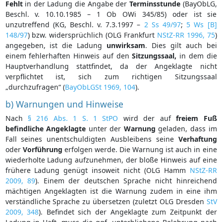
Fehlt
in der Ladung die Angabe der
Terminsstunde
(BayObLG,
Beschl. v. 10.10.1985 – 1 Ob OWi 345/85) oder ist sie
unzutreffend (KG, Beschl. v. 7.3.1997 –
2 Ss 49/97
;
5 Ws [B]
148/97
) bzw. widersprüchlich (OLG Frankfurt
NStZ-RR 1996, 75
)
angegeben, ist die Ladung
unwirksam
. Dies gilt auch bei
einem fehlerhaften Hinweis auf den
Sitzungssaal,
in dem die
Hauptverhandlung stattfindet, da der Angeklagte nicht
verpflichtet ist, sich zum richtigen Sitzungssaal
„durchzufragen“ (
BayObLGSt 1969, 104
).
b) Warnungen und Hinweise
Nach
§ 216 Abs. 1 S. 1 StPO
wird der auf
freiem
Fuß
befindliche
Angeklagte
unter der
Warnung
geladen, dass im
Fall seines unentschuldigten Ausbleibens seine
Verhaftung
oder
Vorführung
erfolgen werde. Die Warnung ist auch in eine
wiederholte Ladung aufzunehmen, der bloße Hinweis auf eine
frühere Ladung genügt insoweit nicht (OLG Hamm
NStZ-RR
2009, 89
). Einem der deutschen Sprache nicht hinreichend
mächtigen Angeklagten ist die Warnung zudem in eine ihm
verständliche Sprache zu übersetzen (zuletzt OLG Dresden
StV
2009, 348
). Befindet sich der Angeklagte zum Zeitpunkt der