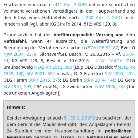
Erscheinen eines nach
§ 411 Abs. 2 StPO
mit einer schriftlichen
Vollmacht versehenen Verteidigers in der Hauptverhandlung
den Erlass eines Haftbefehls nach
§ 230 Abs. 2 StPO
nicht
hindern soll (vgl. aber KG StraFo 2014, 512; VRS 129, 8).
Grundsätzlich hat der
Vorführungsbefehl Vorrang
vor
dem
Haftbefehl
, wenn er ausreicht, die Weiterführung und
Beendigung des Verfahrens zu sichern (
BVerfGE 32, 87
; BVerfG
NJW 2007, 2318
; SächsVerfGH, Beschl. v. 26.3.2015 – Vf.
26-IV-
14
; KG VRS 129, 8; Beschl. v. 19.6.2016 –
4 Ws 104/16
; OLG
Braunschweig
NStZ-RR 2012, 385
[Ls.]; OLG Düsseldorf
NStZ-RR
1998, 180
;
StV 2001, 332
m.w.N.; OLG Frankfurt
StV 2005, 432
;
OLG Hamm
StRR 2013, 275
; LG Berlin
StRR 2014, 145
; LG Gera
StV 1997, 293
, 294 m.w.N.; LG Zweibrücken
NJW 1996, 737
[für
betrunkenen Angeklagten]).
Hinweis:
Bei der Abwägung ist auch
§ 135 S. 2 StPO
zu beachten, der
dem Gericht die Möglichkeit gibt, den Angeklagten bereits
24 Stunden vor der Hauptverhandlung in
polizeilichen
Gewahrsam
nehmen zu lassen (zur
Geltungsdauer
eines