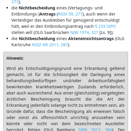
271
);
die
Nichtbescheidung
eines (Vertagungs- und
Entbindungs-)
Antrags
(
RGSt 59, 277
), auch wenn der
Verteidiger das Ausbleiben für genügend entschuldigt
hält, weil er den Entbindungsantrag nach
§ 233 StPO
stellen will (OLG Saarbrücken
NJW 1974, 327
[Ls. 9]);
die
Nichtbescheidung
eines
Akteneinsichtsantrags
(OLG
Karlsruhe
NStZ-RR 2011, 287
).
Hinweis:
Wird als Entschuldigungsgrund eine Erkrankung geltend
gemacht, ist für die Schlüssigkeit die Darlegung eines
behandlungsbedürftigen und/oder Arbeitsunfähigkeit
bewirkenden krankheitswertigen Zustands erforderlich,
aber auch ausreichend. Aus einer (gleichzeitig) vorgelegten
ärztlichen Bescheinigung braucht die die Art der
Erkrankung jedenfalls solange nicht zu entnehmen sein, als
Gründe dafür, dass die Bescheinigung als erwiesen falsch
oder sonst als offensichtlich unrichtig anzusehen sein
könnte oder nicht von dem bezeichneten Aussteller
herrührt, fehlen (OLG Bamberg
StRR 2013, 386
). Der