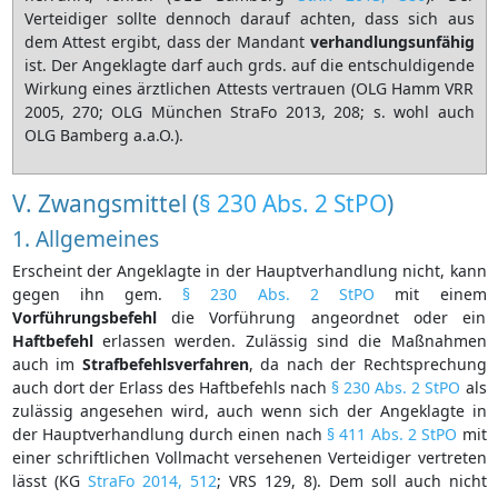
Verteidiger sollte dennoch darauf achten, dass sich aus
dem Attest ergibt, dass der Mandant
verhandlungsunfähig
ist. Der Angeklagte darf auch grds. auf die entschuldigende
Wirkung eines ärztlichen Attests vertrauen (OLG Hamm VRR
2005, 270; OLG München StraFo 2013, 208; s. wohl auch
OLG Bamberg a.a.O.).
V. Zwangsmittel (
§ 230 Abs. 2 StPO
)
1. Allgemeines
Erscheint der Angeklagte in der Hauptverhandlung nicht, kann
gegen ihn gem.
§ 230 Abs. 2 StPO
mit einem
Vorführungsbefehl
die Vorführung angeordnet oder ein
Haftbefehl
erlassen werden. Zulässig sind die Maßnahmen
auch im
Strafbefehlsverfahren
, da nach der Rechtsprechung
auch dort der Erlass des Haftbefehls nach
§ 230 Abs. 2 StPO
als
zulässig angesehen wird, auch wenn sich der Angeklagte in
der Hauptverhandlung durch einen nach
§ 411 Abs. 2 StPO
mit
einer schriftlichen Vollmacht versehenen Verteidiger vertreten
lässt (KG
StraFo 2014, 512
; VRS 129, 8). Dem soll auch nicht