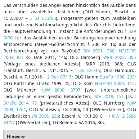
Das Verschulden des Angeklagten hinsichtlich des Ausbleibens
muss aber zweifelsfrei feststehen (OLG Hamm, Beschl. v.
15.2.2007 –
3 Ss 573/06
). Insgesamt gelten zum Ausbleiben
und auch zur Nachforschungspflicht des Gerichts betreffend
die Hauptverhandlung 1. Instanz die Anforderungen zu
§ 329
StPO
für das Ausbleiben in der Berufungshauptverhandlung
entsprechend (Meyer-Goßner/Schmitt, § 230 Rn 16; aus der
Rechtsprechung vgl. nur BayObLG
StV 2001, 338
;
NStZ-RR
2003, 87
; KG DAR 2011, 146; OLG Bamberg
StRR 2008, 305
[Vorlage eines ärztlichen Attests]; StRR 2013, 386; OLG
Frankfurt, Beschl. v. 2.11.2015 –
1 Ss 322/15
; OLG Hamburg,
Beschl. v. 7.1.2016 –
2 Rev 87/15
; OLG Hamm
StraFo 1998, 233
;
OLG Karlsruhe StraFo 1999, 25; OLG Köln
NStZ-RR 2009, 112
;
OLG München
NJW 2008, 3797
[zwei unterschiedliche
Ladungen an einen geistig Behinderten];
StV 2018, 151
[Ls.];
StraFo 2014, 79
[privatärztliches Attest]; OLG Nürnberg
NJW
2009, 1761
; OLG Schleswig zfs 2006, 53 [OWi-Verfahren]; OLG
Zweibrücken
zfs 2006, 233
; Beschl. v. 19.1.2018 –
1 OWi 2 SsBs
84/17
[OWi-Verfahren]; LG Bielefeld VA 2016, 86).
Hinweis: