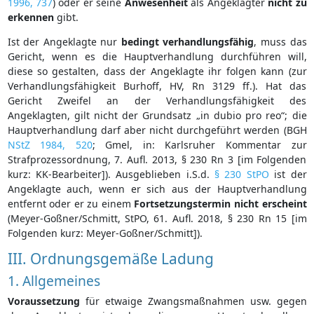
1996, 737
) oder er seine
Anwesenheit
als Angeklagter
nicht zu
erkennen
gibt.
Ist der Angeklagte nur
bedingt verhandlungsfähig
, muss das
Gericht, wenn es die Hauptverhandlung durchführen will,
diese so gestalten, dass der Angeklagte ihr folgen kann (zur
Verhandlungsfähigkeit Burhoff, HV, Rn 3129 ff.). Hat das
Gericht Zweifel an der Verhandlungsfähigkeit des
Angeklagten, gilt nicht der Grundsatz „in dubio pro reo“; die
Hauptverhandlung darf aber nicht durchgeführt werden (BGH
NStZ 1984, 520
; Gmel, in: Karlsruher Kommentar zur
Strafprozessordnung, 7. Aufl. 2013, § 230 Rn 3 [im Folgenden
kurz: KK-Bearbeiter]). Ausgeblieben i.S.d.
§ 230 StPO
ist der
Angeklagte auch, wenn er sich aus der Hauptverhandlung
entfernt oder er zu einem
Fortsetzungstermin
nicht
erscheint
(Meyer-Goßner/Schmitt, StPO, 61. Aufl. 2018, § 230 Rn 15 [im
Folgenden kurz: Meyer-Goßner/Schmitt]).
III. Ordnungsgemäße Ladung
1. Allgemeines
Voraussetzung
für etwaige Zwangsmaßnahmen usw. gegen