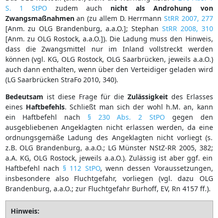
S. 1 StPO
zudem auch
nicht als Androhung von
Zwangsmaßnahmen
an (zu allem D. Herrmann
StRR 2007, 277
[Anm. zu OLG Brandenburg, a.a.O.]; Stephan
StRR 2008, 310
[Anm. zu OLG Rostock, a.a.O.]). Die Ladung muss den Hinweis,
dass die Zwangsmittel nur im Inland vollstreckt werden
können (vgl. KG, OLG Rostock, OLG Saarbrücken, jeweils a.a.O.)
auch dann enthalten, wenn über den Verteidiger geladen wird
(LG Saarbrücken StraFo 2010, 340).
Bedeutsam
ist diese Frage für die
Zulässigkeit
des Erlasses
eines
Haftbefehls
. Schließt man sich der wohl h.M. an, kann
ein Haftbefehl nach
§ 230 Abs. 2 StPO
gegen den
ausgebliebenen Angeklagten nicht erlassen werden, da eine
ordnungsgemäße Ladung des Angeklagten nicht vorliegt (s.
z.B. OLG Brandenburg, a.a.O.; LG Münster NStZ-RR 2005, 382;
a.A. KG, OLG Rostock, jeweils a.a.O.). Zulässig ist aber ggf. ein
Haftbefehl nach
§ 112 StPO
, wenn dessen Voraussetzungen,
insbesondere also Fluchtgefahr, vorliegen (vgl. dazu OLG
Brandenburg, a.a.O.; zur Fluchtgefahr Burhoff, EV, Rn 4157 ff.).
Hinweis: