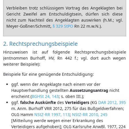
Verbleiben trotz schlüssigem Vortrag des Angeklagten bei
Gericht Zweifel am Entschuldigtsein, dürfen sich diese
nicht zum Nachteil des Angeklagten auswirken (h.M.; vgl.
Meyer-Goßner/Schmitt,
§ 329 StPO
Rn 22 m.w.N.).
2. Rechtsprechungsbeispiele
Hinzuweisen ist auf folgende Rechtsprechungsbeispiele
(entnommen Burhoff, HV, Rn 442 f.; vgl. dort auch wegen
weiterer Beispiele):
Beispiele für eine genügende Entschuldigung:
ggf. wenn der Angeklagte nach einem vor der
Hauptverhandlung gestellten
Aussetzungsantrag
nicht
erscheint (
BGHSt 24, 143
; s. oben III.);
ggf.
falsche
Auskünfte
des
Verteidigers
(KG
DAR 2012, 395
m. Anm. Burhoff VRR 2012, 275 für das Bußgeldverfahren;
OLG Hamm
NStZ-RR 1997, 113
;
NStZ-RR 2010, 245
[Mitteilung werde wegen einer Erkrankung des
Verteidigers aufgehoben]; OLG Karlsruhe AnwBl. 1977, 224