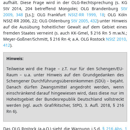
aufhält. Diese Frage wird in der OLG-Rechtsprechung (s. KG
StV 2014, 204 betreffend Mongolei; OLG Brandenburg
StV
2009, 348
[Ls.]; OLG Frankfurt
NStZ-RR 1999, 18
; OLG Köln
NStZ-RR 2006, 22; OLG Oldenburg
StV 2005, 432
) unter Hinweis
auf die Ausübung hoheitlicher Gewalt auf dem Gebiet eines
fremden Staates verneint (s. auch KK-Gmel, § 216 Rn 5 m.w.N.;
Meyer-Goßner/Schmitt, § 216 Rn 4; a.A. OLG Rostock
NStZ 2010,
412
).
Hinweis:
Teilweise wird die Frage – z.T. nur für den Schengen/EU-
Raum – u.a. unter Hinweis auf den Grundgedanken des
Schengener Durchführungsübereinkommen (SDÜ) – bejaht.
Danach dürfen Zwangsmittel angedroht werden, wenn
einschränkend darauf hingewiesen wird, dass diese nur im
Hoheitsgebiet der Bundesrepublik Deutschland vollstreckt
werden (vgl. auch Graf/Ritscher, StPO, 3. Aufl. 2018, § 216
Rn 6).
Das OLG Rostock (a.a.O.) sieht die Warnung i.S.d.
§ 216 Abs. 1