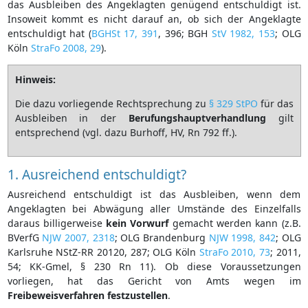
das Ausbleiben des Angeklagten genügend entschuldigt ist.
Insoweit kommt es nicht darauf an, ob sich der Angeklagte
entschuldigt hat (
BGHSt 17, 391
, 396; BGH
StV 1982, 153
; OLG
Köln
StraFo 2008, 29
).
Hinweis:
Die dazu vorliegende Rechtsprechung zu
§ 329 StPO
für das
Ausbleiben in der
Berufungshauptverhandlung
gilt
entsprechend (vgl. dazu Burhoff, HV, Rn 792 ff.).
1. Ausreichend entschuldigt?
Ausreichend entschuldigt ist das Ausbleiben, wenn dem
Angeklagten bei Abwägung aller Umstände des Einzelfalls
daraus billigerweise
kein
Vorwurf
gemacht werden kann (z.B.
BVerfG
NJW 2007, 2318
; OLG Brandenburg
NJW 1998, 842
; OLG
Karlsruhe NStZ-RR 20120, 287; OLG Köln
StraFo 2010, 73
; 2011,
54; KK-Gmel, § 230 Rn 11). Ob diese Voraussetzungen
vorliegen, hat das Gericht von Amts wegen im
Freibeweisverfahren
festzustellen
.