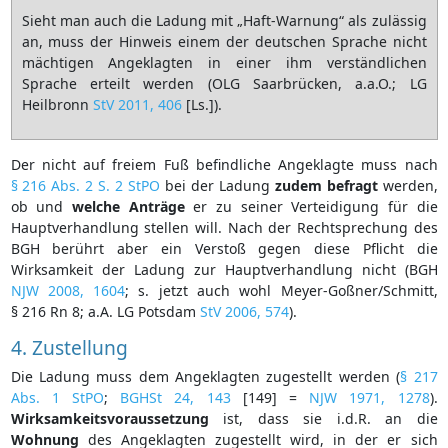
Sieht man auch die Ladung mit „Haft-Warnung“ als zulässig
an, muss der Hinweis einem der deutschen Sprache nicht
mächtigen Angeklagten in einer ihm verständlichen
Sprache erteilt werden (OLG Saarbrücken, a.a.O.; LG
Heilbronn
StV 2011, 406
[Ls.]).
Der nicht auf freiem Fuß befindliche Angeklagte muss nach
§ 216 Abs. 2 S. 2 StPO
bei der Ladung
zudem
befragt
werden,
ob und
welche
Anträge
er zu seiner Verteidigung für die
Hauptverhandlung stellen will. Nach der Rechtsprechung des
BGH berührt aber ein Verstoß gegen diese Pflicht die
Wirksamkeit der Ladung zur Hauptverhandlung nicht (BGH
NJW 2008, 1604
; s. jetzt auch wohl Meyer-Goßner/Schmitt,
§ 216 Rn 8; a.A. LG Potsdam
StV 2006, 574
).
4. Zustellung
Die Ladung muss dem Angeklagten zugestellt werden (
§ 217
Abs. 1 StPO
;
BGHSt 24, 143
[149] =
NJW 1971, 1278
).
Wirksamkeitsvoraussetzung
ist, dass sie i.d.R. an die
Wohnung
des Angeklagten zugestellt wird, in der er sich