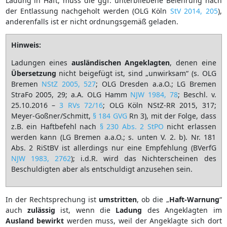
Ladung in Haft, muss die ggf. unterbliebene Belehrung nach
der Entlassung nachgeholt werden (OLG Köln
StV 2014, 205
),
anderenfalls ist er nicht ordnungsgemäß geladen.
Hinweis:
Ladungen eines
ausländischen Angeklagten
, denen eine
Übersetzung
nicht beigefügt ist, sind „unwirksam“ (s. OLG
Bremen
NStZ 2005, 527
; OLG Dresden a.a.O.; LG Bremen
StraFo 2005, 29; a.A. OLG Hamm
NJW 1984, 78
; Beschl. v.
25.10.2016 –
3 RVs 72/16
; OLG Köln NStZ-RR 2015, 317;
Meyer-Goßner/Schmitt,
§ 184 GVG
Rn 3), mit der Folge, dass
z.B. ein Haftbefehl nach
§ 230 Abs. 2 StPO
nicht erlassen
werden kann (LG Bremen a.a.O.; s. unten V. 2. b). Nr. 181
Abs. 2 RiStBV ist allerdings nur eine Empfehlung (BVerfG
NJW 1983, 2762
); i.d.R. wird das Nichterscheinen des
Beschuldigten aber als entschuldigt anzusehen sein.
In der Rechtsprechung ist
umstritten
, ob die „
Haft-Warnung
“
auch
zulässig
ist, wenn die
Ladung
des Angeklagten im
Ausland
bewirkt
werden muss, weil der Angeklagte sich dort