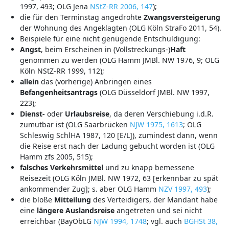
1997, 493; OLG Jena
NStZ-RR 2006, 147
);
die für den Terminstag angedrohte
Zwangsversteigerung
der Wohnung des Angeklagten (OLG Köln StraFo 2011, 54).
Beispiele für eine nicht genügende Entschuldigung:
Angst
, beim Erscheinen in (Vollstreckungs-)
Haft
genommen zu werden (OLG Hamm JMBl. NW 1976, 9; OLG
Köln NStZ-RR 1999, 112);
allein
das (vorherige) Anbringen eines
Befangenheitsantrags
(OLG Düsseldorf JMBl. NW 1997,
223);
Dienst-
oder
Urlaubsreise
, da deren Verschiebung i.d.R.
zumutbar ist (OLG Saarbrücken
NJW 1975, 1613
; OLG
Schleswig SchlHA 1987, 120 [E/L]), zumindest dann, wenn
die Reise erst nach der Ladung gebucht worden ist (OLG
Hamm zfs 2005, 515);
falsches Verkehrsmittel
und zu knapp bemessene
Reisezeit (OLG Köln JMBl. NW 1972, 63 [erkennbar zu spät
ankommender Zug]; s. aber OLG Hamm
NZV 1997, 493
);
die bloße
Mitteilung
des Verteidigers, der Mandant habe
eine
längere Auslandsreise
angetreten und sei nicht
erreichbar (BayObLG
NJW 1994, 1748
; vgl. auch
BGHSt 38,