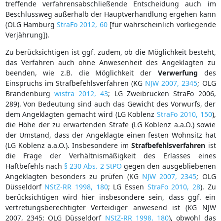
treffende verfahrensabschließende Entscheidung auch im
Beschlussweg außerhalb der Hauptverhandlung ergehen kann
(OLG Hamburg
StraFo 2012, 60
[für wahrscheinlich vorliegende
Verjährung]).
Zu berücksichtigen ist ggf. zudem, ob die Möglichkeit besteht,
das Verfahren auch ohne Anwesenheit des Angeklagten zu
beenden, wie z.B. die Möglichkeit der
Verwerfung
des
Einspruchs im Strafbefehlsverfahren (KG
NJW 2007, 2345
; OLG
Brandenburg
wistra 2012, 43
; LG Zweibrücken StraFo 2006,
289). Von Bedeutung sind auch das Gewicht des Vorwurfs, der
dem Angeklagten gemacht wird (LG Koblenz
StraFo 2010, 150
),
die Höhe der zu erwartenden Strafe (LG Koblenz a.a.O.) sowie
der Umstand, dass der Angeklagte einen festen Wohnsitz hat
(LG Koblenz a.a.O.). Insbesondere im
Strafbefehlsverfahren
ist
die Frage der Verhältnismäßigkeit des Erlasses eines
Haftbefehls nach
§ 230 Abs. 2 StPO
gegen den ausgebliebenen
Angeklagten besonders zu prüfen (KG
NJW 2007, 2345
; OLG
Düsseldorf
NStZ-RR 1998, 180
; LG Essen
StraFo 2010, 28
). Zu
berücksichtigen wird hier insbesondere sein, dass ggf. ein
vertretungsberechtigter Verteidiger anwesend ist (KG NJW
2007, 2345; OLG Düsseldorf
NStZ-RR 1998, 180
), obwohl das