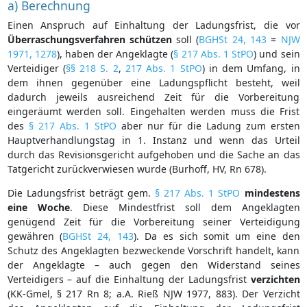
a) Berechnung
Einen Anspruch auf Einhaltung der Ladungsfrist, die vor
Überraschungsverfahren
schützen
soll (
BGHSt 24, 143
=
NJW
1971, 1278
), haben der Angeklagte (
§ 217 Abs. 1 StPO
) und sein
Verteidiger (
§§ 218 S. 2
,
217 Abs. 1 StPO
) in dem Umfang, in
dem ihnen gegenüber eine Ladungspflicht besteht, weil
dadurch jeweils ausreichend Zeit für die Vorbereitung
eingeräumt werden soll. Eingehalten werden muss die Frist
des
§ 217 Abs. 1 StPO
aber nur für die Ladung zum ersten
Hauptverhandlungstag in 1. Instanz und wenn das Urteil
durch das Revisionsgericht aufgehoben und die Sache an das
Tatgericht zurückverwiesen wurde (Burhoff, HV, Rn 678).
Die Ladungsfrist beträgt gem.
§ 217 Abs. 1 StPO
mindestens
eine Woche
. Diese Mindestfrist soll dem Angeklagten
genügend Zeit für die Vorbereitung seiner Verteidigung
gewähren (
BGHSt 24, 143
). Da es sich somit um eine den
Schutz des Angeklagten bezweckende Vorschrift handelt, kann
der Angeklagte – auch gegen den Widerstand seines
Verteidigers – auf die Einhaltung der Ladungsfrist
verzichten
(KK-Gmel, § 217 Rn 8; a.A. Rieß NJW 1977, 883). Der Verzicht