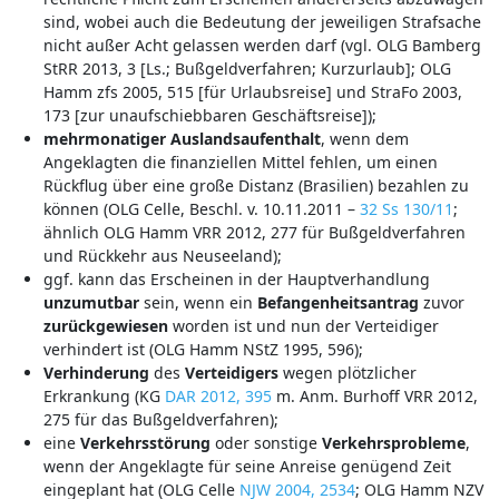
sind, wobei auch die Bedeutung der jeweiligen Strafsache
nicht außer Acht gelassen werden darf (vgl. OLG Bamberg
StRR 2013, 3 [Ls.; Bußgeldverfahren; Kurzurlaub]; OLG
Hamm zfs 2005, 515 [für Urlaubsreise] und StraFo 2003,
173 [zur unaufschiebbaren Geschäftsreise]);
mehrmonatiger
Auslandsaufenthalt
, wenn dem
Angeklagten die finanziellen Mittel fehlen, um einen
Rückflug über eine große Distanz (Brasilien) bezahlen zu
können (OLG Celle, Beschl. v. 10.11.2011 –
32 Ss 130/11
;
ähnlich OLG Hamm VRR 2012, 277 für Bußgeldverfahren
und Rückkehr aus Neuseeland);
ggf. kann das Erscheinen in der Hauptverhandlung
unzumutbar
sein, wenn ein
Befangenheitsantrag
zuvor
zurückgewiesen
worden ist und nun der Verteidiger
verhindert ist (OLG Hamm NStZ 1995, 596);
Verhinderung
des
Verteidigers
wegen plötzlicher
Erkrankung (KG
DAR 2012, 395
m. Anm. Burhoff VRR 2012,
275 für das Bußgeldverfahren);
eine
Verkehrsstörung
oder sonstige
Verkehrsprobleme
,
wenn der Angeklagte für seine Anreise genügend Zeit
eingeplant hat (OLG Celle
NJW 2004, 2534
; OLG Hamm NZV