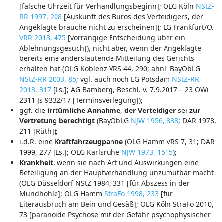
[falsche Uhrzeit für Verhandlungsbeginn]; OLG Köln
NStZ-
RR 1997, 208
[Auskunft des Büros des Verteidigers, der
Angeklagte brauche nicht zu erscheinen]); LG Frankfurt/O.
VRR 2013, 475
[vorrangige Entscheidung über ein
Ablehnungsgesuch]), nicht aber, wenn der Angeklagte
bereits eine anderslautende Mitteilung des Gerichts
erhalten hat (OLG Koblenz VRS 44, 290; ähnl. BayObLG
NStZ-RR 2003, 85
; vgl. auch noch LG Potsdam
NStZ-RR
2013, 317
[Ls.]; AG Bamberg, Beschl. v. 7.9.2017 – 23 OWi
2311 Js 9332/17 [Terminsverlegung]);
ggf. die
irrtümliche
Annahme
,
der
Verteidiger
sei
zur
Vertretung berechtigt
(BayObLG
NJW 1956, 838
; DAR 1978,
211 [Rüth]);
i.d.R. eine
Kraftfahrzeugpanne
(OLG Hamm VRS 7, 31; DAR
1999, 277 [Ls.]; OLG Karlsruhe
NJW 1973, 1515
);
Krankheit
, wenn sie nach Art und Auswirkungen eine
Beteiligung an der Hauptverhandlung unzumutbar macht
(OLG Düsseldorf NStZ 1984, 331 [für Abszess in der
Mundhöhle]; OLG Hamm
StraFo 1998, 233
[für
Eiterausbruch am Bein und Gesäß]; OLG Köln StraFo 2010,
73 [paranoide Psychose mit der Gefahr psychophysischer