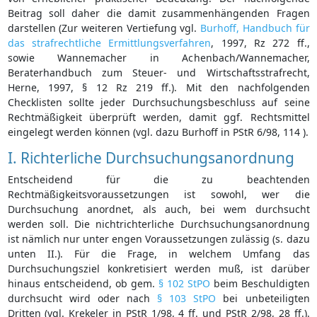
Beitrag soll daher die damit zusammenhängenden Fragen
darstellen (Zur weiteren Vertiefung vgl.
Burhoff, Handbuch für
das strafrechtliche Ermittlungsverfahren
, 1997, Rz 272 ff.,
sowie Wannemacher in Achenbach/Wannemacher,
Beraterhandbuch zum Steuer- und Wirtschaftsstrafrecht,
Herne, 1997, § 12 Rz 219 ff.). Mit den nachfolgenden
Checklisten sollte jeder Durchsuchungsbeschluss auf seine
Rechtmäßigkeit überprüft werden, damit ggf. Rechtsmittel
eingelegt werden können (vgl. dazu Burhoff in PStR 6/98, 114 ).
I. Richterliche Durchsuchungsanordnung
Entscheidend für die zu beachtenden
Rechtmäßigkeitsvoraussetzungen ist sowohl, wer die
Durchsuchung anordnet, als auch, bei wem durchsucht
werden soll. Die nichtrichterliche Durchsuchungsanordnung
ist nämlich nur unter engen Voraussetzungen zulässig (s. dazu
unten II.). Für die Frage, in welchem Umfang das
Durchsuchungsziel konkretisiert werden muß, ist darüber
hinaus entscheidend, ob gem.
§ 102 StPO
beim Beschuldigten
durchsucht wird oder nach
§ 103 StPO
bei unbeteiligten
Dritten (vgl. Krekeler in PStR 1/98, 4 ff. und PStR 2/98, 28 ff.).