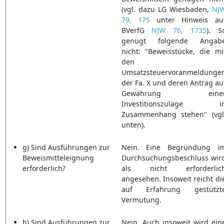
(vgl. dazu LG Wiesbaden,
NJ
79, 175
unter Hinweis au
BVerfG
NJW 76, 1735
). S
genügt folgende Angab
nicht: "Beweisstücke, die mi
den
Umsatzsteuervoranmeldunge
der Fa. X und deren Antrag au
Gewährung eine
Investitionszulage i
Zusammenhang stehen" (vgl
unten).
g) Sind Ausführungen zur
Nein. Eine Begründung i
Beweismitteleignung
Durchsuchungsbeschluss wir
erforderlich?
als nicht erforderlic
angesehen. Insoweit reicht di
auf Erfahrung gestützt
Vermutung.
h) Sind Ausführungen zur
Nein. Auch insoweit wird ein