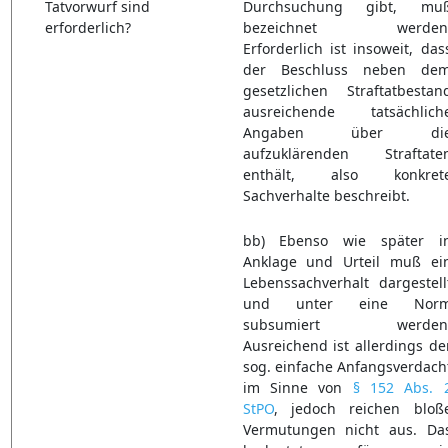
Tatvorwurf sind
Durchsuchung gibt, mu
erforderlich?
bezeichnet werden
Erforderlich ist insoweit, das
der Beschluss neben de
gesetzlichen Straftatbestan
ausreichende tatsächlich
Angaben über di
aufzuklärenden Straftate
enthält, also konkret
Sachverhalte beschreibt.
bb) Ebenso wie später i
Anklage und Urteil muß ei
Lebenssachverhalt dargestell
und unter eine Nor
subsumiert werden
Ausreichend ist allerdings de
sog. einfache Anfangsverdach
im Sinne von
§ 152 Abs. 
StPO
, jedoch reichen bloß
Vermutungen nicht aus. Da