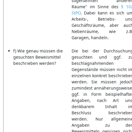
sogenannten "andere
Räume" im Sinne des
§ 10
StPO
. Dabei kann es sich u
Arbeits-, Betriebs- un
Geschäftsräume, aber auc
Nebenräume, wie z.B
Garagen, handeln.
f) Wie genau müssen die
Die bei der Durchsuchun
gesuchten Beweismittel
gesuchten und ggf. z
beschrieben werden?
beschlagnahmenden
Gegenstände müssen nicht i
einzelnen konkret beschriebe
werden. Sie müssen jedoc
zumindest annäherungsweise
ggf. in Form beispielhafte
Angaben, nach Art un
denkbarem Inhalt i
Beschluss beschriebe
werden. Nur allgemein
Angaben zu de
Beweismitteln genügen nich