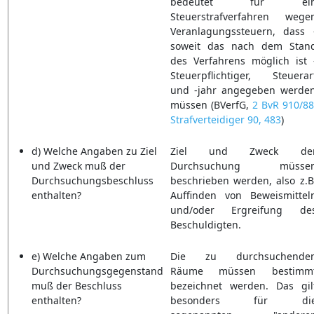
bedeutet für ei
Steuerstrafverfahren wege
Veranlagungssteuern, dass 
soweit das nach dem Stan
des Verfahrens möglich ist 
Steuerpflichtiger, Steuerar
und -jahr angegeben werde
müssen (BVerfG,
2 BvR 910/88
Strafverteidiger 90, 483
)
d) Welche Angaben zu Ziel
Ziel und Zweck de
und Zweck muß der
Durchsuchung müsse
Durchsuchungsbeschluss
beschrieben werden, also z.B
enthalten?
Auffinden von Beweismittel
und/oder Ergreifung de
Beschuldigten.
e) Welche Angaben zum
Die zu durchsuchende
Durchsuchungsgegenstand
Räume müssen bestimm
muß der Beschluss
bezeichnet werden. Das gil
enthalten?
besonders für di