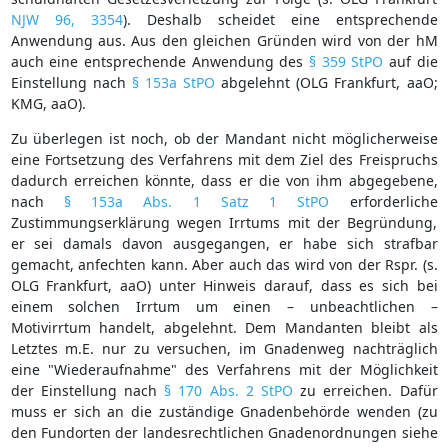
NJW 96, 3354
). Deshalb scheidet eine entsprechende
Anwendung aus. Aus den gleichen Gründen wird von der hM
auch eine entsprechende Anwendung des
§ 359 StPO
auf die
Einstellung nach
§ 153a StPO
abgelehnt (OLG Frankfurt, aaO;
KMG, aaO).
Zu überlegen ist noch, ob der Mandant nicht möglicherweise
eine Fortsetzung des Verfahrens mit dem Ziel des Freispruchs
dadurch erreichen könnte, dass er die von ihm abgegebene,
nach
§ 153a Abs. 1 Satz 1 StPO
erforderliche
Zustimmungserklärung wegen Irrtums mit der Begründung,
er sei damals davon ausgegangen, er habe sich strafbar
gemacht, anfechten kann. Aber auch das wird von der Rspr. (s.
OLG Frankfurt, aaO) unter Hinweis darauf, dass es sich bei
einem solchen Irrtum um einen – unbeachtlichen –
Motivirrtum handelt, abgelehnt. Dem Mandanten bleibt als
Letztes m.E. nur zu versuchen, im Gnadenweg nachträglich
eine "Wiederaufnahme" des Verfahrens mit der Möglichkeit
der Einstellung nach
§ 170 Abs. 2 StPO
zu erreichen. Dafür
muss er sich an die zuständige Gnadenbehörde wenden (zu
den Fundorten der landesrechtlichen Gnadenordnungen siehe