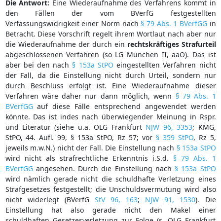
Die Antwort:
Eine Wiederaufnahme des Verfahrens kommt in
den Fällen der vom BVerfG festgestellten
Verfassungswidrigkeit einer Norm nach
§ 79 Abs. 1 BVerfGG
in
Betracht. Diese Vorschrift regelt ihrem Wortlaut nach aber nur
die Wiederaufnahme der durch ein
rechtskräftiges Strafurteil
abgeschlossenen Verfahren (so LG München II, aaO). Das ist
aber bei den nach
§ 153a StPO
eingestellten Verfahren nicht
der Fall, da die Einstellung nicht durch Urteil, sondern nur
durch Beschluss erfolgt ist. Eine Wiederaufnahme dieser
Verfahren wäre daher nur dann möglich, wenn
§ 79 Abs. 1
BVerfGG
auf diese Fälle entsprechend angewendet werden
könnte. Das ist indes nach überwiegender Meinung in Rspr.
und Literatur (siehe u.a. OLG Frankfurt
NJW 96, 3353
; KMG,
StPO, 44. Aufl. 99, § 153a StPO, Rz 57; vor
§ 359 StPO
, Rz 5,
jeweils m.w.N.) nicht der Fall. Die Einstellung nach
§ 153a StPO
wird nicht als strafrechtliche Erkenntnis i.S.d.
§ 79 Abs. 1
BVerfGG
angesehen. Durch die Einstellung nach
§ 153a StPO
wird nämlich gerade nicht die schuldhafte Verletzung eines
Strafgesetzes festgestellt; die Unschuldsvermutung wird also
nicht widerlegt (BVerfG
StV 96, 163
;
NJW 91, 1530
). Die
Einstellung hat also gerade nicht den Makel einer
schuldhaften Gesetzesverletzung zur Folge (s. OLG Frankfurt