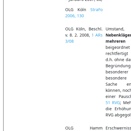
OLG Köln
StraFo
2006, 130
OLG Köln, Beschl.
Umstan
v. 8. 2. 2008,
1 ARs
Nebenkläger
3/08
mehreren
beigeord
rechtfertig
d.h. ohne da
Begründung d
besonder
besondere 
Sache en
können, noch
einer Paus
51 RVG
; Me
die Erhöhu
RVG abgegol
OLG Hamm
Erschw