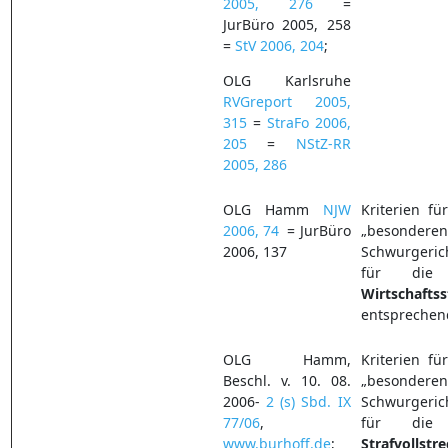
2005, 276
=
JurBüro 2005, 258
=
StV 2006, 204
;
OLG Karlsruhe
RVGreport 2005,
315
=
StraFo 2006,
205
=
NStZ-RR
2005, 286
OLG Hamm
NJW
Kriterien fü
2006, 74
= JurBüro
„besonderen
2006, 137
Schwurgeric
für die 
Wirtschaftss
entsprechen
OLG Hamm,
Kriterien fü
Beschl. v. 10. 08.
„besonderen
2006-
2 (s) Sbd. IX
Schwurgeric
77/06
,
für die 
www.burhoff.de
;
Strafvollstr