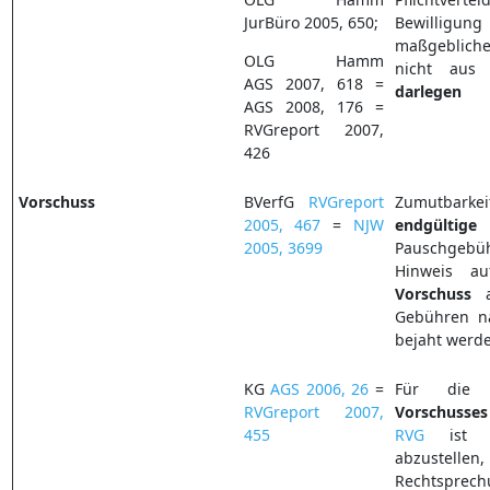
JurBüro 2005, 650;
Bewilligung
maßgebliche
OLG Hamm
nicht aus
AGS 2007, 618 =
darlegen
AGS 2008, 176 =
RVGreport 2007,
426
Vorschuss
BVerfG
RVGreport
Zumutbarkei
2005, 467
=
NJW
endgültige
2005, 3699
Pauschgeb
Hinweis a
Vorschuss
au
Gebühren 
bejaht werd
KG
AGS 2006, 26
=
Für die B
RVGreport 2007,
Vorschusses
455
RVG
ist au
abzuste
Rechtsprec