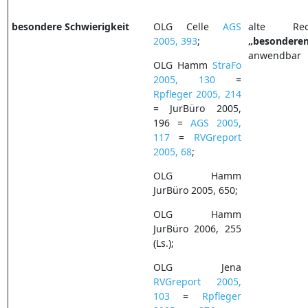
besondere Schwierigkeit
OLG Celle
AGS
alte Rec
2005, 393
;
„besondere
anwendbar
OLG Hamm
StraFo
2005, 130
=
Rpfleger 2005, 214
= JurBüro 2005,
196 =
AGS 2005,
117
=
RVGreport
2005, 68
;
OLG Hamm
JurBüro 2005, 650;
OLG Hamm
JurBüro 2006, 255
(Ls.);
OLG Jena
RVGreport 2005,
103
=
Rpfleger