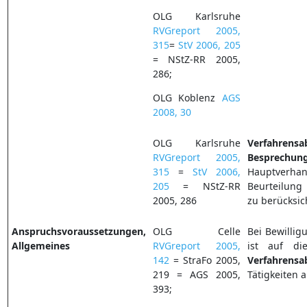
OLG Karlsruhe
RVGreport 2005,
315
=
StV 2006, 205
= NStZ-RR 2005,
286;
OLG Koblenz
AGS
2008, 30
OLG Karlsruhe
Verfahrensa
RVGreport 2005,
Besprechun
315
=
StV 2006,
Hauptver
205
= NStZ-RR
Beurteilung
2005, 286
zu berücksic
Anspruchsvoraussetzungen,
OLG Celle
Bei Bewilli
Allgemeines
RVGreport 2005,
ist auf d
142
= StraFo 2005,
Verfahrensa
219 = AGS 2005,
Tätigkeiten 
393;