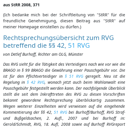
aus StRR 2008, 371
(Ich bedanke mich bei der Schriftleitung von "StRR" für die
freundliche Genehmigung, diesen Beitrag aus "StRR" auf
meiner Homepage einstellen zu dürfen.)
Rechtsprechungsübersicht zum RVG
betreffend die §§ 42,
51 RVG
von Detlef Burhoff, Richter am OLG, Münster
Das RVG sieht für die Tätigkeit des Verteidigers nach wie vor wie die
BRAGO in § 99 BRAGO die Gewährung einer Pauschgebühr vor. Die
ist für den Pflichtverteidiger in
§ 51 RVG
geregelt. Neu ist die
Regelung in
§ 42 RVG
, wonach jetzt auch beim Wahlanwalt eine
Pauschgebühr festgestellt werden kann. Der nachfolgende Überblick
stellt die seit dem Inkrafttreten des RVG zu diesen Vorschriften
bekannt gewordene Rechtsprechung überblickartig zusammen.
Wegen weiterer Einzelheiten wird verwiesen auf die eingehende
Kommentierung der §§ 42,
51 RVG
bei Burhoff/Burhoff, RVG Straf-
und Bußgeldsachen, 2. Aufl., 2007 und bei Burhoff in:
Gerold/Schmidt, RVG, 18. Aufl, 2008 sowie auf Burhoff RVGreport