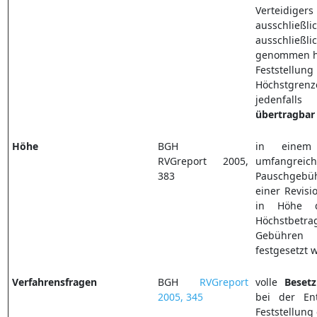
Verteidige
ausschli
ausschlie
genommen hät
Feststell
Höchstgre
jedenfal
übertragbar
Höhe
BGH
in einem
RVGreport 2005,
umfangreich
383
Pauschgebüh
einer Revis
in Höhe d
Höchstbetra
Gebühren 
festgesetzt 
Verfahrensfragen
BGH
RVGreport
volle
Beset
2005, 345
bei der En
Feststellung