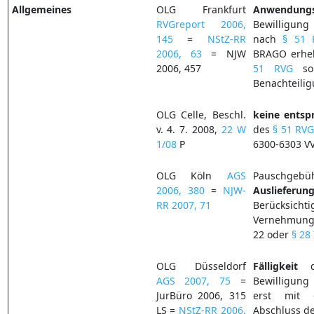
Allgemeines
OLG Frankfurt
Anwendungs
RVGreport 2006,
Bewilligung
145
=
NStZ-RR
nach
§ 51 
2006, 63
= NJW
BRAGO erheb
2006, 457
51 RVG
sol
Benachteili
OLG Celle, Beschl.
keine
entsp
v. 4. 7. 2008,
22 W
des
§ 51 RV
1/08
P
6300-6303 V
OLG Köln
AGS
Pausc
2006, 380
=
NJW-
Auslieferun
RR 2007, 71
Berücks
Vernehmungs
22 oder
§ 28
OLG Düsseldorf
Fälligkeit
AGS 2007, 75
=
Bewilligung
JurBüro 2006, 315
erst mit d
LS =
NStZ-RR 2006,
Abschluss de