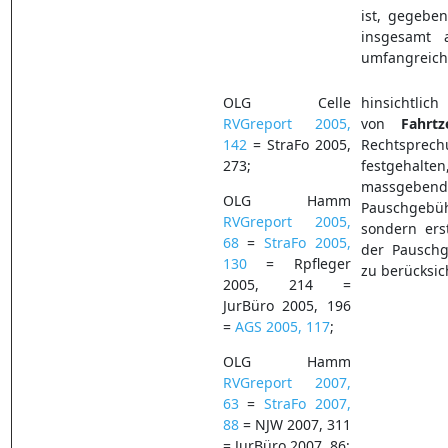
ist, gegeben
insgesamt 
umfangreich"
OLG Celle
hinsichtlich
RVGreport 2005,
von
Fahrtz
142
= StraFo 2005,
Rechtsprec
273;
festgehalten,
massgebend
OLG Hamm
Pauschgebü
RVGreport 2005,
sondern ers
68
=
StraFo 2005,
der Pauschg
130
= Rpfleger
zu berücksic
2005, 214 =
JurBüro 2005, 196
=
AGS 2005, 117
;
OLG Hamm
RVGreport 2007,
63
=
StraFo 2007,
88
= NJW 2007, 311
= JurBüro 2007, 86;