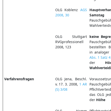
OLG Koblenz
AGS
Hauptverha
2008, 30
Samstag
re
Pauschgebü
Wahlverteid
OLG Stuttgart
keine
Begr
RVGprofessionell
Pauschgebü
2008, 123
bestellten B
in analoge
Abs. 1 Satz 
der
Hö
Wahlverteid
Verfahrensfragen
OLG Jena, Beschl.
Vorausse
v. 17. 3. 2008,
1 AR
Pauschgebüh
(S) 3/08
Pflichtverte
das OLG je
der
Höhe
OLG Hamm
Pflichtverte