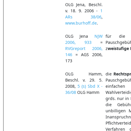
OLG Jena, Beschl.
v. 18. 9. 2006 -
1
ARs 38/06
,
www.burhoff.de
.
OLG Jena
NJW
für die F
2006, 933
=
Pauschgeb
RVGreport 2006,
z
weistufige
146
= AGS 2006,
173
OLG Hamm,
die
Rechtsp
Beschl. v. 29. 5.
Pauschgebüh
2008,
5 (s) Sbd X -
einfachen
36/08
OLG Hamm
Wahlverteid
grds. nur in
die Gebü
unbilligen 
Inansp
Pflichtverte
Verfahren d