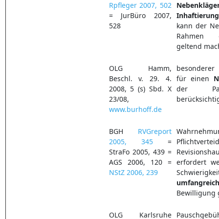
Rpfleger 2007, 502
Nebenkläger
= JurBüro 2007,
Inhaftieru
528
kann der Ne
Rahmen d
geltend mac
OLG Hamm,
besonder
Beschl. v. 29. 4.
für einen
N
2008, 5 (s) Sbd. X
der Pa
23/08,
berücksichti
www.burhoff.de
BGH
RVGreport
Wahrn
2005, 345
=
Pflichtver
StraFo 2005, 439 =
Revisionsha
AGS 2006, 120 =
erfordert w
NStZ 2006, 239
Schwierigk
umfangreic
Bewilligung 
OLG Karlsruhe
Pauschg