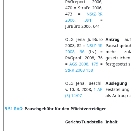
RVGreport 2006,
470 = StraFo 2006,
473 =
NStZ-RR
2006, 391
=
JurBüro 2006, 641
OLG Jena JurBüro
Antrag
auf 
2008, 82 =
NStZ-RR
Pauschgebü
2008, 96
(Ls.) =
mehr zul
RVGprof. 2008, 76
gesetzlich
=
AGS 2008, 175
=
festgesetzt s
StRR 2008 158
OLG Jena, Beschl.
Auslegung
e
v. 10. 3. 2008,
1 AR
Feststellun
(S) 14/07
als Antrag 
§ 51 RVG
: Pauschgebühr für den Pflichtverteidiger
Gericht/Fundstelle
Inhalt