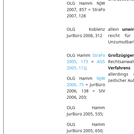
OLG Hamm NJW
2007, 857 = StraFo
2007, 128
OLG Koblenz
allein
unwir
JurBüro 2008, 312
reicht fü
Unzumutbarke
OLG Hamm
StraFo
Großzügige
2005, 173
=
AGS
Rechtsanwa
2005, 112
;
Verfahrens
b
allerdings 
OLG Hamm
NJW
zeitlicher A
2006, 75
= JurBüro
2006, 138 = StV
2006, 203;
OLG Hamm
JurBüro 2005, 535;
OLG Hamm
JurBüro 2005, 650;