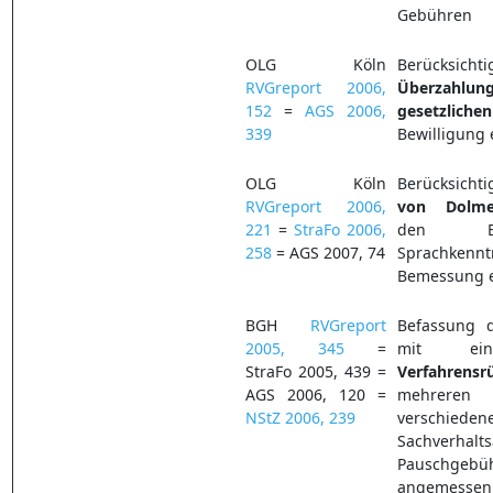
Gebühren
OLG Köln
Berücks
RVGreport 2006,
Überzahlun
152
=
AGS 2006,
gesetzlich
339
Bewilligung
OLG Köln
Berücksich
RVGreport 2006,
von
Dolme
221
=
StraFo 2006,
den Ei
258
= AGS 2007, 74
Sprachke
Bemessung e
BGH
RVGreport
Befassung de
2005, 345
=
mit ein
StraFo 2005, 439 =
Verfahrensr
AGS 2006, 120 =
mehreren 
NStZ 2006, 239
verschieden
Sachverhalt
Pauschgebüh
angemessen