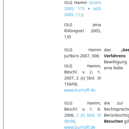
OLG Hamm
StraFo
2005, 173
=
AGS
2005, 112
;
OLG Jena
RVGreport 2005,
135
OLG Hamm
das
„Ge
JurBüro 2007, 308;
Verfahrens
s
Bewilligung
OLG Hamm,
eine Rolle
Beschl. v. 2. 1.
2007, 2 (s) Sbd. IX
150/06,
www.burhoff.de
.
OLG Hamm,
die zur 
Beschl. v. 1. 6.
Rechtsprec
2006,
2 (s) Sbd. IX
Berücksi
56/06
,
Besuchen
gil
www.burhoff.de