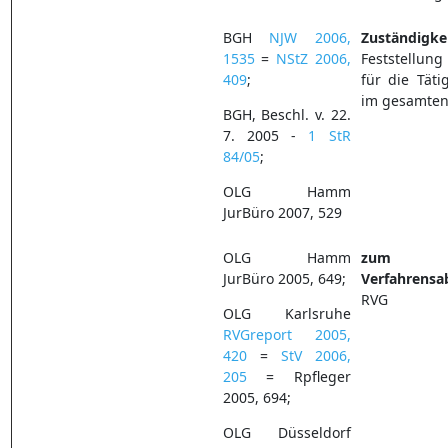
BGH
NJW 2006,
Zuständigke
1535
=
NStZ 2006,
Feststellun
409
;
für die Täti
im gesamten
BGH, Beschl. v. 22.
7. 2005 -
1 StR
84/05
;
OLG Hamm
JurBüro 2007, 529
OLG Hamm
zum B
JurBüro 2005, 649;
Verfahrensa
RVG
OLG Karlsruhe
RVGreport 2005,
420
=
StV 2006,
205
= Rpfleger
2005, 694;
OLG Düsseldorf