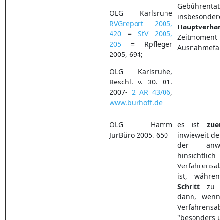
Gebührentat
OLG Karlsruhe
insbesond
RVGreport 2005,
Hauptverha
420
=
StV 2005,
Zeitmoment
205
= Rpfleger
Ausnahmefäl
2005, 694;
OLG Karlsruhe,
Beschl. v. 30. 01.
2007-
2 AR 43/06
,
www.burhoff.de
OLG Hamm
es ist
zue
JurBüro 2005, 650
inwieweit d
der anwal
hinsicht
Verfahrensa
ist, währ
Schritt
zu e
dann, wenn
Verfahren
"besonders 