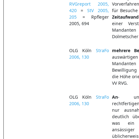
RVGreport 2005,
Vorverfahren
420
=
StV 2005,
für Besuche
205
= Rpfleger
Zeitaufwand
2005, 694
einer Ver
Mandante
Dolmetscher
OLG Köln
StraFo
mehrere
B
2006, 130
auswärti
Mandanten
Bewilligung
die Höhe orie
VV RVG.
OLG Köln
StraFo
An
- 
2006, 130
rechtfertig
nur ausna
deutlich üb
was ein i
ansässig
üblicherw