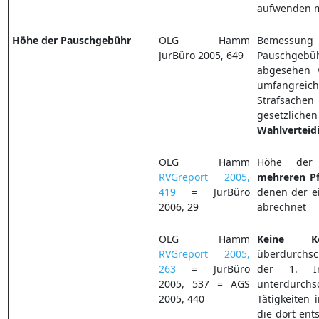
aufwenden 
Höhe der Pauschgebühr
OLG Hamm
Bemessun
JurBüro 2005, 649
Pauschge
abgesehen 
umfangreich
Strafsachen
gesetzlic
Wahlverteid
OLG Hamm
Höhe der 
RVGreport 2005,
mehreren
Pf
419
= JurBüro
denen der e
2006, 29
abrechnet
OLG Hamm
Keine Ko
RVGreport 2005,
überdurchsc
263
= JurBüro
der 1. I
2005, 537 = AGS
unterdurchsc
2005, 440
Tätigkeiten 
die dort en