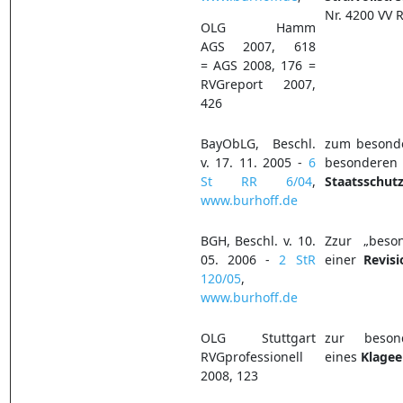
Nr. 4200 VV 
OLG Hamm
AGS 2007, 618
= AGS 2008, 176 =
RVGreport 2007,
426
BayObLG, Beschl.
zum besond
v. 17. 11. 2005 -
6
besonderen S
St RR 6/04
,
Staatsschut
www.burhoff.de
BGH, Beschl. v. 10.
Zzur „beson
05. 2006 -
2 StR
einer
Revis
120/05
,
www.burhoff.de
OLG Stuttgart
zur besond
RVGprofessionell
eines
Klagee
2008, 123