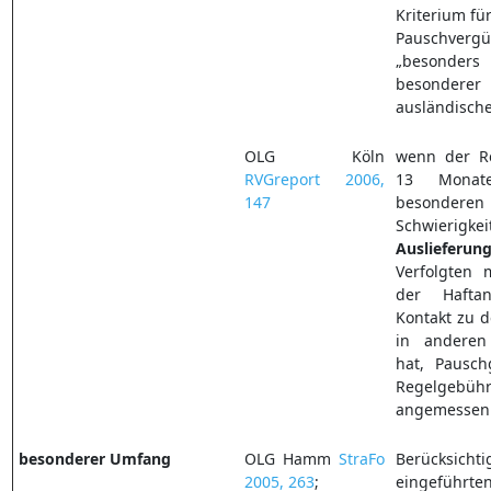
Kriterium fü
Pauschv
„besonder
besondere
ausländisch
OLG Köln
wenn der Re
RVGreport 2006,
13 Monat
147
besonder
Schwierig
Auslieferun
Verfolgten 
der Hafta
Kontakt zu 
in anderen 
hat, Pausc
Regelgebühr
angemessen
besonderer Umfang
OLG Hamm
StraFo
Berücksi
2005, 263
;
eingeführte