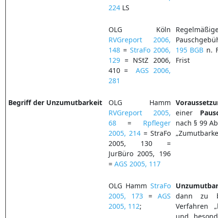
224
LS
OLG Köln
Regelmäß
RVGreport 2006,
Pauschgebü
148
=
StraFo 2006,
195 BGB
n. F
129
= NStZ 2006,
Frist
410 =
AGS 2006,
281
Begriff der Unzumutbarkeit
OLG Hamm
Voraussetz
RVGreport 2005,
einer
Pau
68
=
Rpfleger
nach § 99 A
2005, 214
= StraFo
„Zumutbarkei
2005, 130 =
JurBüro 2005, 196
=
AGS 2005, 117
OLG Hamm
StraFo
Unzumutbar
2005, 173
=
AGS
dann zu b
2005, 112
;
Verfahren „
und „besond