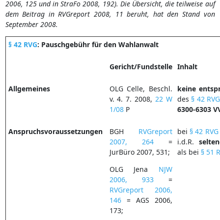
2006, 125 und in StraFo 2008, 192). Die Übersicht, die teilweise auf
dem Beitrag in RVGreport 2008, 11 beruht, hat den Stand von
September 2008.
§ 42 RVG
: Pauschgebühr für den Wahlanwalt
Gericht/Fundstelle
Inhalt
Allgemeines
OLG Celle, Beschl.
keine
entsp
v. 4. 7. 2008,
22 W
des
§ 42 RV
1/08
P
6300-6303 V
Anspruchsvoraussetzungen
BGH
RVGreport
bei
§ 42 RVG
2007, 264
=
i.d.R.
selten
JurBüro 2007, 531;
als bei
§ 51 
OLG Jena
NJW
2006, 933
=
RVGreport 2006,
146
= AGS 2006,
173;