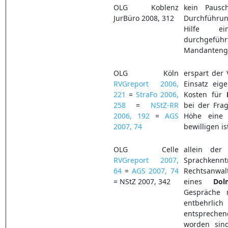
OLG Koblenz
kein Paus
JurBüro 2008, 312
Durchführu
Hilfe 
durchgeführ
Mandanteng
OLG Köln
erspart der 
RVGreport 2006,
Einsatz eig
221
=
StraFo 2006,
Kosten für
258
=
NStZ-RR
bei der Fra
2006, 192
=
AGS
Höhe eine 
2007, 74
bewilligen is
OLG Celle
allein der
RVGreport 2007,
Sprachk
64
=
AGS 2007, 74
Rechtsanwa
= NStZ 2007, 342
eines
Dol
Gespräche
entbehrlic
entspreche
worden sind