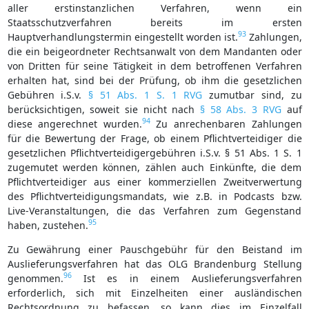
aller erstinstanzlichen Verfahren, wenn ein
Staatsschutzverfahren bereits im ersten
93
Hauptverhandlungstermin eingestellt worden ist.
Zahlungen,
die ein beigeordneter Rechtsanwalt von dem Mandanten oder
von Dritten für seine Tätigkeit in dem betroffenen Verfahren
erhalten hat, sind bei der Prüfung, ob ihm die gesetzlichen
Gebühren i.S.v.
§ 51 Abs. 1 S. 1 RVG
zumutbar sind, zu
berücksichtigen, soweit sie nicht nach
§ 58 Abs. 3 RVG
auf
94
diese angerechnet wurden.
Zu anrechenbaren Zahlungen
für die Bewertung der Frage, ob einem Pflichtverteidiger die
gesetzlichen Pflichtverteidigergebühren i.S.v. § 51 Abs. 1 S. 1
zugemutet werden können, zählen auch Einkünfte, die dem
Pflichtverteidiger aus einer kommerziellen Zweitverwertung
des Pflichtverteidigungsmandats, wie z.B. in Podcasts bzw.
Live-Veranstaltungen, die das Verfahren zum Gegenstand
95
haben, zustehen.
Zu Gewährung einer Pauschgebühr für den Beistand im
Auslieferungsverfahren hat das OLG Brandenburg Stellung
96
genommen.
Ist es in einem Auslieferungsverfahren
erforderlich, sich mit Einzelheiten einer ausländischen
Rechtsordnung zu befassen, so kann dies im Einzelfall