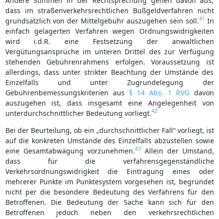
Andere Stimmen in der Rechtsprechung gehen davon aus,
dass im straßenverkehrsrechtlichen Bußgeldverfahren nicht
41
grundsätzlich von der Mittelgebühr auszugehen sein soll.
In
einfach gelagerten Verfahren wegen Ordnungswidrigkeiten
wird i.d.R. eine Festsetzung der anwaltlichen
Vergütungsansprüche im unteren Drittel des zur Verfügung
stehenden Gebührenrahmens erfolgen. Voraussetzung ist
allerdings, dass unter strikter Beachtung der Umstände des
Einzelfalls und unter Zugrundelegung der
Gebührenbemessungskriterien aus
§ 14 Abs. 1 RVG
davon
auszugehen ist, dass insgesamt eine Angelegenheit von
42
unterdurchschnittlicher Bedeutung vorliegt.
Bei der Beurteilung, ob ein „durchschnittlicher Fall“ vorliegt, ist
auf die konkreten Umstände des Einzelfalls abzustellen sowie
43
eine Gesamtabwägung vorzunehmen.
Allein der Umstand,
dass für die verfahrensgegenständliche
Verkehrsordnungswidrigkeit die Eintragung eines oder
mehrerer Punkte im Punktesystem vorgesehen ist, begründet
nicht per die besondere Bedeutung des Verfahrens für den
Betroffenen. Die Bedeutung der Sache kann sich für den
Betroffenen jedoch neben den verkehrsrechtlichen