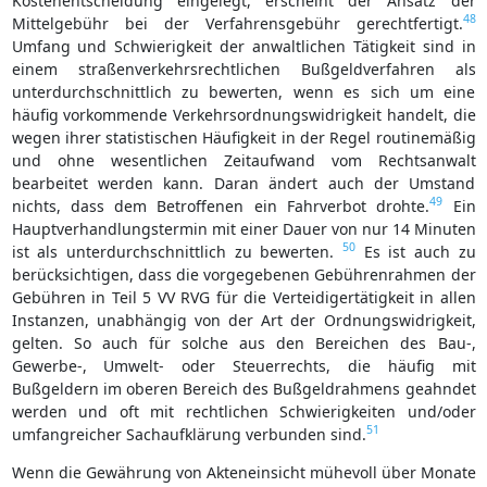
Kostenentscheidung eingelegt, erscheint der Ansatz der
48
Mittelgebühr bei der Verfahrensgebühr gerechtfertigt.
Umfang und Schwierigkeit der anwaltlichen Tätigkeit sind in
einem straßenverkehrsrechtlichen Bußgeldverfahren als
unterdurchschnittlich zu bewerten, wenn es sich um eine
häufig vorkommende Verkehrsordnungswidrigkeit handelt, die
wegen ihrer statistischen Häufigkeit in der Regel routinemäßig
und ohne wesentlichen Zeitaufwand vom Rechtsanwalt
bearbeitet werden kann. Daran ändert auch der Umstand
49
nichts, dass dem Betroffenen ein Fahrverbot drohte.
Ein
Hauptverhandlungstermin mit einer Dauer von nur 14 Minuten
50
ist als unterdurchschnittlich zu bewerten.
Es ist auch zu
berücksichtigen, dass die vorgegebenen Gebührenrahmen der
Gebühren in Teil 5 VV RVG für die Verteidigertätigkeit in allen
Instanzen, unabhängig von der Art der Ordnungswidrigkeit,
gelten. So auch für solche aus den Bereichen des Bau-,
Gewerbe-, Umwelt- oder Steuerrechts, die häufig mit
Bußgeldern im oberen Bereich des Bußgeldrahmens geahndet
werden und oft mit rechtlichen Schwierigkeiten und/oder
51
umfangreicher Sachaufklärung verbunden sind.
Wenn die Gewährung von Akteneinsicht mühevoll über Monate