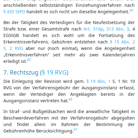
anschließenden selbstständigen Einziehungsverfahren nach
64
§ 435 StPO
handelt es sich nicht um dieselbe Angelegenheit.
Bei der Tätigkeit des Verteidigers für die Neufestsetzung der
Strafe bzw. einer Gesamtstrafe nach
Art. 316p
,
313 Abs. 3
, 4
EGStGB handelt es sich wohl um die Fortsetzung des
Erkenntnisverfahrens. Gebühren entstehen nach
§ 15 Abs. 2
S. 2 RVG
aber nur (noch einmal), wenn die Angelegenheit
„Erkenntnisverfahren“ seit mehr als zwei Kalenderjahren
65
erledigt ist.
7. Rechtszug (
§ 19 RVG
)
Die Einlegung der Revision wird gem.
§ 19 Abs. 1
S. 1 Nr. 10
RVG von der Verfahrensgebühr der Ausgangsinstanz erfasst,
wenn der Verteidiger den Angeklagten bereits in der
66
Ausgangsinstanz vertreten hat.
In Straf- und Bußgeldsachen wird die anwaltliche Tätigkeit in
Beschwerdeverfahren mit der Verfahrensgebühr abgegolten
und findet allein im Rahmen der Bestimmung der
67
Gebührenhöhe Berücksichtigung.