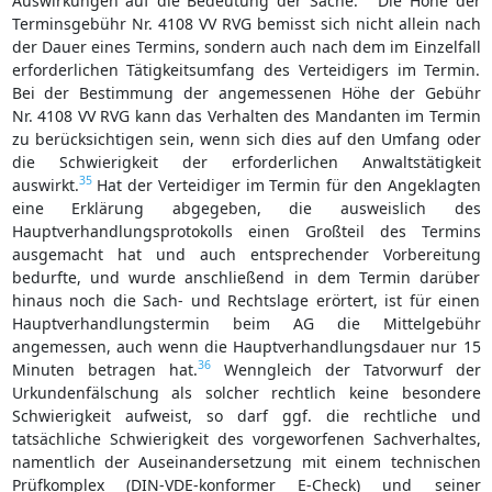
Auswirkungen auf die Bedeutung der Sache.
Die Höhe der
Terminsgebühr Nr. 4108 VV RVG bemisst sich nicht allein nach
der Dauer eines Termins, sondern auch nach dem im Einzelfall
erforderlichen Tätigkeitsumfang des Verteidigers im Termin.
Bei der Bestimmung der angemessenen Höhe der Gebühr
Nr. 4108 VV RVG kann das Verhalten des Mandanten im Termin
zu berücksichtigen sein, wenn sich dies auf den Umfang oder
die Schwierigkeit der erforderlichen Anwaltstätigkeit
35
auswirkt.
Hat der Verteidiger im Termin für den Angeklagten
eine Erklärung abgegeben, die ausweislich des
Hauptverhandlungsprotokolls einen Großteil des Termins
ausgemacht hat und auch entsprechender Vorbereitung
bedurfte, und wurde anschließend in dem Termin darüber
hinaus noch die Sach- und Rechtslage erörtert, ist für einen
Hauptverhandlungstermin beim AG die Mittelgebühr
angemessen, auch wenn die Hauptverhandlungsdauer nur 15
36
Minuten betragen hat.
Wenngleich der Tatvorwurf der
Urkundenfälschung als solcher rechtlich keine besondere
Schwierigkeit aufweist, so darf ggf. die rechtliche und
tatsächliche Schwierigkeit des vorgeworfenen Sachverhaltes,
namentlich der Auseinandersetzung mit einem technischen
Prüfkomplex (DIN-VDE-konformer E-Check) und seiner