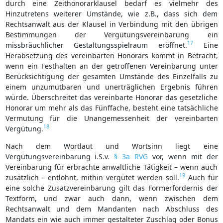
durch eine Zeithonorarklausel bedarf es vielmehr des
Hinzutretens weiterer Umstände, wie z.B., dass sich dem
Rechtsanwalt aus der Klausel in Verbindung mit den übrigen
Bestimmungen der Vergütungsvereinbarung ein
17
missbräuchlicher Gestaltungsspielraum eröffnet.
Eine
Herabsetzung des vereinbarten Honorars kommt in Betracht,
wenn ein Festhalten an der getroffenen Vereinbarung unter
Berücksichtigung der gesamten Umstände des Einzelfalls zu
einem unzumutbaren und unerträglichen Ergebnis führen
würde. Überschreitet das vereinbarte Honorar das gesetzliche
Honorar um mehr als das Fünffache, besteht eine tatsächliche
Vermutung für die Unangemessenheit der vereinbarten
18
Vergütung.
Nach dem Wortlaut und Wortsinn liegt eine
Vergütungsvereinbarung i.S.v.
§ 3a RVG
vor, wenn mit der
Vereinbarung für erbrachte anwaltliche Tätigkeit – wenn auch
19
zusätzlich – entlohnt, mithin vergütet werden soll.
Auch für
eine solche Zusatzvereinbarung gilt das Formerfordernis der
Textform, und zwar auch dann, wenn zwischen dem
Rechtsanwalt und dem Mandanten nach Abschluss des
Mandats ein wie auch immer gestalteter Zuschlag oder Bonus