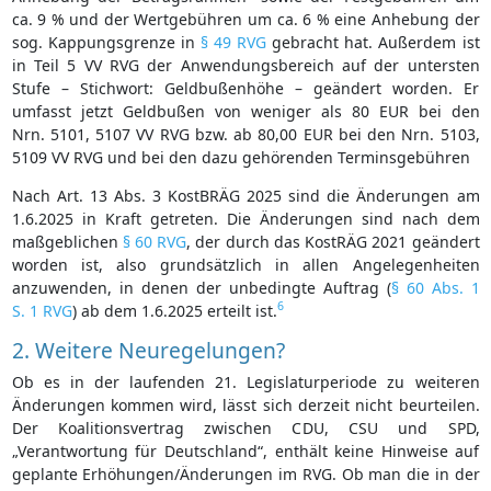
ca. 9 % und der Wertgebühren um ca. 6 % eine Anhebung der
sog. Kappungsgrenze in
§ 49 RVG
gebracht hat. Außerdem ist
in Teil 5 VV RVG der Anwendungsbereich auf der untersten
Stufe – Stichwort: Geldbußenhöhe – geändert worden. Er
umfasst jetzt Geldbußen von weniger als 80 EUR bei den
Nrn. 5101, 5107 VV RVG bzw. ab 80,00 EUR bei den Nrn. 5103,
5109 VV RVG und bei den dazu gehörenden Terminsgebühren
Nach Art. 13 Abs. 3 KostBRÄG 2025 sind die Änderungen am
1.6.2025 in Kraft getreten. Die Änderungen sind nach dem
maßgeblichen
§ 60 RVG
, der durch das KostRÄG 2021 geändert
worden ist, also grundsätzlich in allen Angelegenheiten
anzuwenden, in denen der unbedingte Auftrag (
§ 60 Abs. 1
6
S. 1 RVG
) ab dem 1.6.2025 erteilt ist.
2. Weitere Neuregelungen?
Ob es in der laufenden 21. Legislaturperiode zu weiteren
Änderungen kommen wird, lässt sich derzeit nicht beurteilen.
Der Koalitionsvertrag zwischen CDU, CSU und SPD,
„Verantwortung für Deutschland“, enthält keine Hinweise auf
geplante Erhöhungen/Änderungen im RVG. Ob man die in der