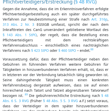
Pflichtverteidigers/Erstreckung (
§ 48 RVG
)
Gegen die Annahme, dass die im Erkenntnisverfahren erfolgte
Pflichtverteidigerbestellung auch ein später durchgeführtes
Verfahren zur Neubestimmung einer Strafe nach
Art. 316p
,
313 Abs. 2 Nr. 3
EGStGB umfasst, spricht der nach dem
Inkrafttreten des CanG unverändert gebliebene Wortlaut des
§ 143 Abs. 1 StPO
, der regelt, dass die Bestellung eines
Pflichtverteidigers mit dem rechtskräftigen
Verfahrensabschluss – einschließlich eines nachträglichen
88
Verfahrens nach
§ 423 StPO
oder
§ 460 StPO
– endet.
Voraussetzung dafür, dass der Pflichtverteidiger neben den
Gebühren im führenden Verfahren weitere Gebühren für
Tätigkeiten in hinzuverbundenen Verfahren erhält, ist, dass er
in letzteren vor der Verbindung tatsächlich tätig geworden ist.
Seine dahingehende Tätigkeit muss einen konkreten
Verfahrensbezug dergestalt aufweisen, dass sie auf einen
hinreichend nach Tatort und Tatzeit abgrenzbaren Tatvorwurf
89
bezogen ist.
Die gebührenrechtliche Erstreckung nach
§ 48
Abs. 6 S. 3 RVG
(früher
§ 48 Abs. 5 S. 3 RVG
a.F.) setzt voraus,
dass der Verteidiger in dem später hinzuverbundenen