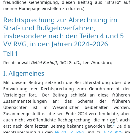
freundliche Genehmigung, diesen Beitrag aus "StraFo" auf
meiner Homepage einstellen zu dürfen.)
Rechtsprechung zur Abrechnung im
Straf- und Bußgeldverfahren,
insbesondere nach den Teilen 4 und 5
VV RVG, in den Jahren 2024–2026
Teil 1
Rechtsanwalt
Detlef Burhoff
, RiOLG a.D., Leer/Augsburg
I. Allgemeines
Mit diesem Beitrag setze ich die Berichterstattung über die
Entwicklung der Rechtsprechung zum Gebührenrecht der
1
Verteidiger fort.
Der Beitrag schließt an diese früheren
Zusammenstellungen an; das Schema der früheren
Übersichten ist im Wesentlichen beibehalten worden.
Zusammengestellt ist die seit Ende 2024 veröffentlichte, aber
auch nicht veröffentlichte Rechtsprechung, die mir ggf. auch
2
erst nach dem letzten Beitrag bekannt geworden ist.
Da die
Rechtsprechung zu den
§§ 42
,
51 RVG
und zu
§ 14 RVG
im