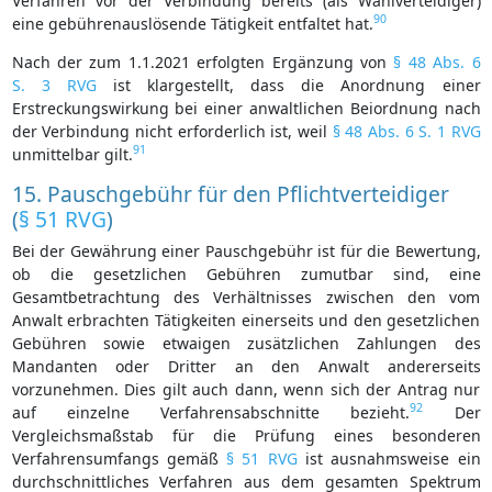
Verfahren vor der Verbindung bereits (als Wahlverteidiger)
90
eine gebührenauslösende Tätigkeit entfaltet hat.
Nach der zum 1.1.2021 erfolgten Ergänzung von
§ 48 Abs. 6
S. 3 RVG
ist klargestellt, dass die Anordnung einer
Erstreckungswirkung bei einer anwaltlichen Beiordnung nach
der Verbindung nicht erforderlich ist, weil
§ 48 Abs. 6 S. 1 RVG
91
unmittelbar gilt.
15. Pauschgebühr für den Pflichtverteidiger
(
§ 51 RVG
)
Bei der Gewährung einer Pauschgebühr ist für die Bewertung,
ob die gesetzlichen Gebühren zumutbar sind, eine
Gesamtbetrachtung des Verhältnisses zwischen den vom
Anwalt erbrachten Tätigkeiten einerseits und den gesetzlichen
Gebühren sowie etwaigen zusätzlichen Zahlungen des
Mandanten oder Dritter an den Anwalt andererseits
vorzunehmen. Dies gilt auch dann, wenn sich der Antrag nur
92
auf einzelne Verfahrensabschnitte bezieht.
Der
Vergleichsmaßstab für die Prüfung eines besonderen
Verfahrensumfangs gemäß
§ 51 RVG
ist ausnahmsweise ein
durchschnittliches Verfahren aus dem gesamten Spektrum