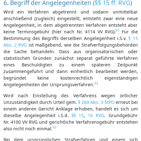
6. Begriff der Angelegenheiten (
§§ 15 ff. RVG
)
Wird ein Verfahren abgetrennt und sodann unmittelbar
anschließend (zugleich) eingestellt, entsteht zwar eine neue
Angelegenheit, in dem abgetrennten Verfahren entsteht aber
61
keine Terminsgebühr (hier nach Nr. 4114 VV RVG).
Für die
Bestimmung des Begriffs derselben Angelegenheit i.S.v.
§ 15
Abs. 2 RVG
ist maßgebend, wie die Strafverfolgungsbehörden
die Sache behandeln. Dass aus organisatorischen oder
statistischen Gründen zunächst separat geführte Verfahren
eines Beschuldigten zu einem späteren Zeitpunkt
zusammengeführt und dann einheitlich bearbeitet werden,
begründet keine kostenrechtlich eigenständigen
62
Angelegenheiten der Ursprungsverfahren.
Wird nach Einstellung des Verfahrens wegen örtlicher
Unzuständigkeit durch Urteil gem.
§ 260 Abs. 3 StPO
erneut bei
einem anderen Gericht Anklage erhoben, handelt es sich um
dieselbe Angelegenheit i.S.d.
§§ 15
,
16 RVG
. Grundgebühr
Nr. 4100 VV RVG und gerichtliche Verfahrensgebühr entstehen
63
also nicht noch einmal.
Bei dem ursprünglichen Strafverfahren und einem sich