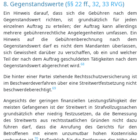
8. Gegenstandswerte (
§§ 22
ff.,
32
,
33 RVG
)
Ein Hinweis darauf, dass sich die Gebühren nach dem
Gegenstandswert richten, ist grundsätzlich für jeden
einzelnen Auftrag zu erteilen; der Auftrag kann allerdings
mehrere gebührenrechtliche Angelegenheiten umfassen. Ein
Hinweis auf die Gebührenberechnung nach dem
Gegenstandswert darf es nicht dem Mandanten überlassen,
sich Gewissheit darüber zu verschaffen, ob ein und welcher
Teil der nach dem Auftrag geschuldeten Tätigkeiten nach dem
68
Gegenstandswert abgerechnet wird.
Die hinter einer Partei stehende Rechtsschutzversicherung ist
im Beschwerdeverfahren über eine Streitwertfestsetzung nicht
69
beschwerdeberechtigt.
Angesichts der geringen finanziellen Leistungsfähigkeit der
meisten Gefangenen ist der Streitwert in Strafvollzugssachen
grundsätzlich eher niedrig festzusetzen, da die Bemessung
des Streitwerts aus rechtsstaatlichen Gründen nicht dazu
führen darf, dass die Anrufung des Gerichts für den
Betroffenen mit einem unzumutbar hohen Kostenrisiko
70
verbunden ist.
Maßgeblich für die Festlegung der Höhe des