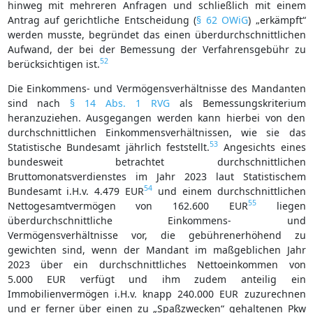
hinweg mit mehreren Anfragen und schließlich mit einem
Antrag auf gerichtliche Entscheidung (
§ 62 OWiG
) „erkämpft“
werden musste, begründet das einen überdurchschnittlichen
Aufwand, der bei der Bemessung der Verfahrensgebühr zu
52
berücksichtigen ist.
Die Einkommens- und Vermögensverhältnisse des Mandanten
sind nach
§ 14 Abs. 1 RVG
als Bemessungskriterium
heranzuziehen. Ausgegangen werden kann hierbei von den
durchschnittlichen Einkommensverhältnissen, wie sie das
53
Statistische Bundesamt jährlich feststellt.
Angesichts eines
bundesweit betrachtet durchschnittlichen
Bruttomonatsverdienstes im Jahr 2023 laut Statistischem
54
Bundesamt i.H.v. 4.479 EUR
und einem durchschnittlichen
55
Nettogesamtvermögen von 162.600 EUR
liegen
überdurchschnittliche Einkommens- und
Vermögensverhältnisse vor, die gebührenerhöhend zu
gewichten sind, wenn der Mandant im maßgeblichen Jahr
2023 über ein durchschnittliches Nettoeinkommen von
5.000 EUR verfügt und ihm zudem anteilig ein
Immobilienvermögen i.H.v. knapp 240.000 EUR zuzurechnen
und er ferner über einen zu „Spaßzwecken“ gehaltenen Pkw