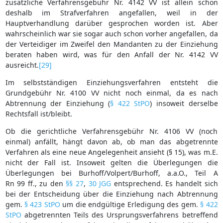
zusätzliche Verfahrensgebühr Nr. 4142 VV ist allein schon
deshalb im Strafverfahren angefallen, weil in der
Hauptverhandlung darüber gesprochen worden ist. Aber
wahrscheinlich war sie sogar auch schon vorher angefallen, da
der Verteidiger im Zweifel den Mandanten zu der Einziehung
beraten haben wird, was für den Anfall der Nr. 4142 VV
ausreicht.
[29]
Im selbstständigen Einziehungsverfahren entsteht die
Grundgebühr Nr. 4100 VV nicht noch einmal, da es nach
Abtrennung der Einziehung (
§ 422 StPO
) insoweit derselbe
Rechtsfall ist/bleibt.
Ob die gerichtliche Verfahrensgebühr Nr. 4106 VV (noch
einmal) anfällt, hängt davon ab, ob man das abgetrennte
Verfahren als eine neue Angelegenheit ansieht (§ 15), was m.E.
nicht der Fall ist. Insoweit gelten die Überlegungen die
Überlegungen bei Burhoff/Volpert/Burhoff, a.a.O., Teil A
Rn 99 ff., zu den
§§ 27
,
30 JGG
entsprechend. Es handelt sich
bei der Entscheidung über die Einziehung nach Abtrennung
gem.
§ 423 StPO
um die endgültige Erledigung des gem.
§ 422
StPO
abgetrennten Teils des Ursprungsverfahrens betreffend