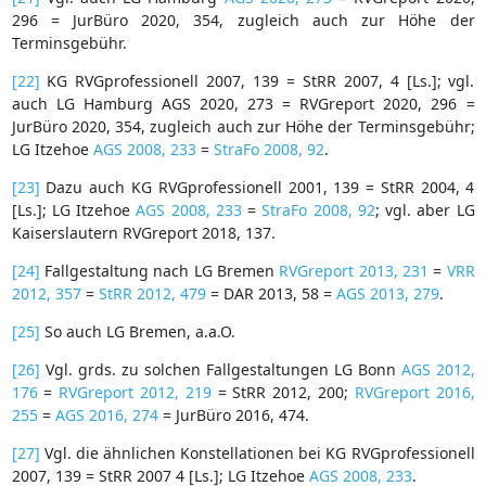
296 = JurBüro 2020, 354, zugleich auch zur Höhe der
Terminsgebühr.
[22]
KG RVGprofessionell 2007, 139 = StRR 2007, 4 [Ls.]; vgl.
auch LG Hamburg AGS 2020, 273 = RVGreport 2020, 296 =
JurBüro 2020, 354, zugleich auch zur Höhe der Terminsgebühr;
LG Itzehoe
AGS 2008, 233
=
StraFo 2008, 92
.
[23]
Dazu auch KG RVGprofessionell 2001, 139 = StRR 2004, 4
[Ls.]; LG Itzehoe
AGS 2008, 233
=
StraFo 2008, 92
; vgl. aber LG
Kaiserslautern RVGreport 2018, 137.
[24]
Fallgestaltung nach LG Bremen
RVGreport 2013, 231
=
VRR
2012, 357
=
StRR 2012, 479
= DAR 2013, 58 =
AGS 2013, 279
.
[25]
So auch LG Bremen, a.a.O.
[26]
Vgl. grds. zu solchen Fallgestaltungen LG Bonn
AGS 2012,
176
=
RVGreport 2012, 219
= StRR 2012, 200;
RVGreport 2016,
255
=
AGS 2016, 274
= JurBüro 2016, 474.
[27]
Vgl. die ähnlichen Konstellationen bei KG RVGprofessionell
2007, 139 = StRR 2007 4 [Ls.]; LG Itzehoe
AGS 2008, 233
.