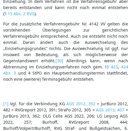
Einziehung. In dem Verfahren ist die Verfahrensgebühr aber
bereits entstanden und kann nicht noch einmal entstehen
(
§ 15 Abs. 2 RVG
).
Für die zusätzliche Verfahrensgebühr Nr. 4142 VV gelten die
vorstehenden Überlegungen zur gerichtlichen
Verfahrensgebühr entsprechend. Auch sie entsteht nicht noch
einmal. Daran ändert auch die Auswechselung des
„Einziehungsgrundes“ nichts. Die Auswechselung ist ggf. nur
insoweit von Bedeutung, als sich möglicherweise der
Gegenstandswert erhöht.
[30]
Allerdings kann, wenn nach
Abtrennung im Einziehungsverfahren noch gem.
§§ 423
,
424
Abs. 3
und 4 StPO ein Hauptverhandlungstermin stattfindet,
noch eine (weitere) Terminsgebühr entstehen.
[1]
Vgl. für die Verbindung KG
AGS 2012, 392
= JurBüro 2012,
482 = RVGreport 2012, 391; StraFo 2012, 305 =
AGS 2013, 407
=
JurBüro 2013, 362; OLG Celle AGS 2022, 206; LG Leipzig AGS
2022, 257; Burhoff, RVGreport 2008, 444;
Burhoff/Volpert/Burhoff, RVG Straf- und Bußgeldsachen, 6.