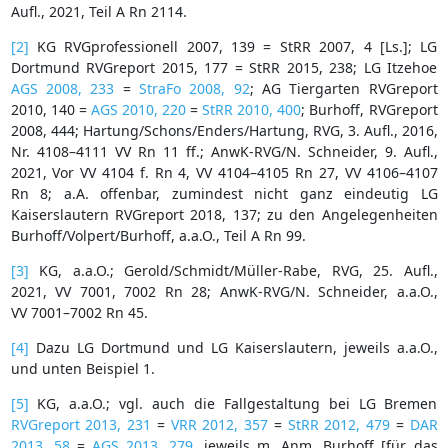
Aufl., 2021, Teil A Rn 2114.
[2]
KG RVGprofessionell 2007, 139 = StRR 2007, 4 [Ls.]; LG
Dortmund RVGreport 2015, 177 = StRR 2015, 238; LG Itzehoe
AGS 2008, 233
=
StraFo 2008, 92
; AG Tiergarten RVGreport
2010, 140 =
AGS 2010, 220
=
StRR 2010, 400
; Burhoff, RVGreport
2008, 444; Hartung/Schons/Enders/Hartung, RVG, 3. Aufl., 2016,
Nr. 4108–4111 VV Rn 11 ff.; AnwK-RVG/N. Schneider, 9. Aufl.,
2021, Vor VV 4104 f. Rn 4, VV 4104–4105 Rn 27, VV 4106–4107
Rn 8; a.A. offenbar, zumindest nicht ganz eindeutig LG
Kaiserslautern RVGreport 2018, 137; zu den Angelegenheiten
Burhoff/Volpert/Burhoff, a.a.O., Teil A Rn 99.
[3]
KG, a.a.O.; Gerold/Schmidt/Müller-Rabe, RVG, 25. Aufl.,
2021, VV 7001, 7002 Rn 28; AnwK-RVG/N. Schneider, a.a.O.,
VV 7001–7002 Rn 45.
[4]
Dazu LG Dortmund und LG Kaiserslautern, jeweils a.a.O.,
und unten Beispiel 1.
[5]
KG, a.a.O.; vgl. auch die Fallgestaltung bei LG Bremen
RVGreport 2013, 231
=
VRR 2012, 357
=
StRR 2012, 479
=
DAR
2013, 58
=
AGS 2013, 279
, jeweils m. Anm. Burhoff [für das