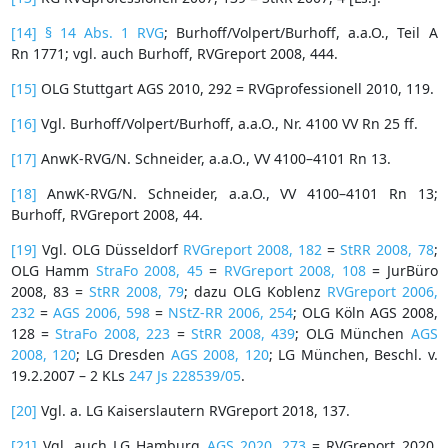
[14]
§ 14 Abs. 1 RVG
; Burhoff/Volpert/Burhoff, a.a.O., Teil A
Rn 1771; vgl. auch Burhoff, RVGreport 2008, 444.
[15]
OLG Stuttgart AGS 2010, 292 = RVGprofessionell 2010, 119.
[16]
Vgl. Burhoff/Volpert/Burhoff, a.a.O., Nr. 4100 VV Rn 25 ff.
[17]
AnwK-RVG/N. Schneider, a.a.O., VV 4100–4101 Rn 13.
[18]
AnwK-RVG/N. Schneider, a.a.O., VV 4100–4101 Rn 13;
Burhoff, RVGreport 2008, 44.
[19]
Vgl. OLG Düsseldorf
RVGreport 2008, 182
=
StRR 2008, 78
;
OLG Hamm
StraFo 2008, 45
=
RVGreport 2008, 108
= JurBüro
2008, 83 =
StRR 2008, 79
; dazu OLG Koblenz
RVGreport 2006,
232
=
AGS 2006, 598
=
NStZ-RR 2006, 254
; OLG Köln AGS 2008,
128 =
StraFo 2008, 223
=
StRR 2008, 439
; OLG München
AGS
2008, 120
; LG Dresden
AGS 2008, 120
; LG München, Beschl. v.
19.2.2007 – 2 KLs
247 Js 228539/05
.
[20]
Vgl. a. LG Kaiserslautern RVGreport 2018, 137.
[21]
Vgl. auch LG Hamburg
AGS 2020, 273
= RVGreport 2020,