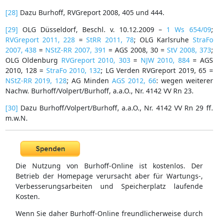
[28]
Dazu Burhoff, RVGreport 2008, 405 und 444.
[29]
OLG Düsseldorf, Beschl. v. 10.12.2009 –
1 Ws 654/09
;
RVGreport 2011, 228
=
StRR 2011, 78
; OLG Karlsruhe
StraFo
2007, 438
=
NStZ-RR 2007, 391
= AGS 2008, 30 =
StV 2008, 373
;
OLG Oldenburg
RVGreport 2010, 303
=
NJW 2010, 884
= AGS
2010, 128 =
StraFo 2010, 132
; LG Verden RVGreport 2019, 65 =
NStZ-RR 2019, 128
; AG Minden
AGS 2012, 66
: wegen weiterer
Nachw. Burhoff/Volpert/Burhoff, a.a.O., Nr. 4142 VV Rn 23.
[30]
Dazu Burhoff/Volpert/Burhoff, a.a.O., Nr. 4142 VV Rn 29 ff.
m.w.N.
Die Nutzung von Burhoff-Online ist kostenlos. Der
Betrieb der Homepage verursacht aber für Wartungs-,
Verbesserungsarbeiten und Speicherplatz laufende
Kosten.
Wenn Sie daher Burhoff-Online freundlicherweise durch