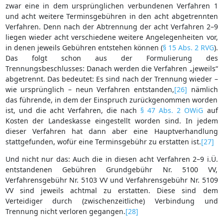
zwar eine in dem ursprünglichen verbundenen Verfahren 1
und acht weitere Terminsgebühren in den acht abgetrennten
Verfahren. Denn nach der Abtrennung der acht Verfahren 2–9
liegen wieder acht verschiedene weitere Angelegenheiten vor,
in denen jeweils Gebühren entstehen können (
§ 15 Abs. 2 RVG
).
Das folgt schon aus der Formulierung des
Trennungsbeschlusses: Danach werden die Verfahren „jeweils“
abgetrennt. Das bedeutet: Es sind nach der Trennung wieder –
wie ursprünglich – neun Verfahren entstanden,
[26]
nämlich
das führende, in dem der Einspruch zurückgenommen worden
ist, und die acht Verfahren, die nach
§ 47 Abs. 2 OWiG
auf
Kosten der Landeskasse eingestellt worden sind. In jedem
dieser Verfahren hat dann aber eine Hauptverhandlung
stattgefunden, wofür eine Terminsgebühr zu erstatten ist.
[27]
Und nicht nur das: Auch die in diesen acht Verfahren 2–9 i.Ü.
entstandenen Gebühren Grundgebühr Nr. 5100 VV,
Verfahrensgebühr Nr. 5103 VV und Verfahrensgebühr Nr. 5109
VV sind jeweils achtmal zu erstatten. Diese sind dem
Verteidiger durch (zwischenzeitliche) Verbindung und
Trennung nicht verloren gegangen.
[28]