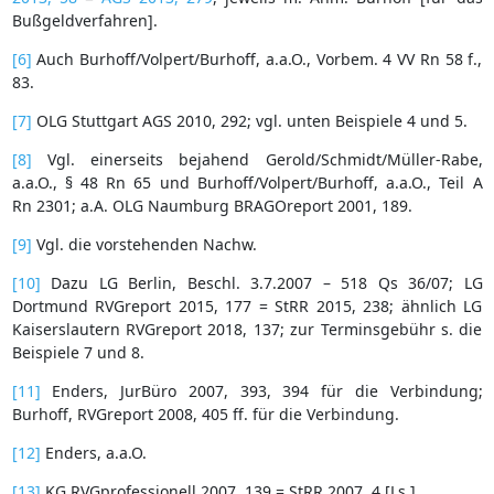
Bußgeldverfahren].
[6]
Auch Burhoff/Volpert/Burhoff, a.a.O., Vorbem. 4 VV Rn 58 f.,
83.
[7]
OLG Stuttgart AGS 2010, 292; vgl. unten Beispiele 4 und 5.
[8]
Vgl. einerseits bejahend Gerold/Schmidt/Müller-Rabe,
a.a.O., § 48 Rn 65 und Burhoff/Volpert/Burhoff, a.a.O., Teil A
Rn 2301; a.A. OLG Naumburg BRAGOreport 2001, 189.
[9]
Vgl. die vorstehenden Nachw.
[10]
Dazu LG Berlin, Beschl. 3.7.2007 – 518 Qs 36/07; LG
Dortmund RVGreport 2015, 177 = StRR 2015, 238; ähnlich LG
Kaiserslautern RVGreport 2018, 137; zur Terminsgebühr s. die
Beispiele 7 und 8.
[11]
Enders, JurBüro 2007, 393, 394 für die Verbindung;
Burhoff, RVGreport 2008, 405 ff. für die Verbindung.
[12]
Enders, a.a.O.
[13]
KG RVGprofessionell 2007, 139 = StRR 2007, 4 [Ls.].