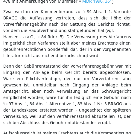
478 mit Anmerkungen von Mümmler =
MDR 1990, 361
).
Zwar wird in der Kommentierung zu § 84 Abs. 1 1. Variante
BRAGO die Auffassung vertreten, dass sich die Höhe der
Vorverfahrensgebühr nach der Gattung des Gerichts richtet,
vor dem die Hauptverhandlung stattgefunden hat (vgl.
Hansens, a.a.O., § 84 Rdnr. 5). Die Verweisung des Verfahrens
im gerichtlichen Verfahren stellt aber meines Erachtens einen
gebührenrechtlichen Sonderfall dar, der in der vorgenannten
Literatur nicht ausreichend berücksichtigt wird.
Denn der Gebührentatstand der Vorverfahrensgebühr war mit
Eingang der Anklage beim Gericht bereits abgeschlossen.
Wäre ein Pflichtverteidiger, der nur im Vorverfahren tätig
gewesen ist, unmittelbar nach Eingang der Anklage beim
Amtsgericht, aber noch Verweisung an das Schwurgericht
entpflichtet worden, wäre für ihn lediglich eine Gebühr nach
§§ 97 Abs. 1, 84 Abs. 1 Alternative 1, 83 Abs. 1 Nr. 3 BRAGO aus
der Landeskasse erstattet worden - ungeachtet der späteren
Verweisung, weil auf den Verfahrensstand abzustellen ist, der
sich bei Abschluss des Gebührentatbestandes ergibt.
Aufschlussreich ist meines Erachtens auch die Kommentierung