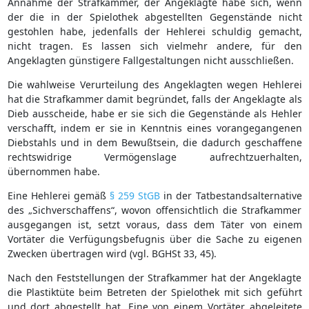
Annahme der Strafkammer, der Angeklagte habe sich, wenn
der die in der Spielothek abgestellten Gegenstände nicht
gestohlen habe, jedenfalls der Hehlerei schuldig gemacht,
nicht tragen. Es lassen sich vielmehr andere, für den
Angeklagten günstigere Fallgestaltungen nicht ausschließen.
Die wahlweise Verurteilung des Angeklagten wegen Hehlerei
hat die Strafkammer damit begründet, falls der Angeklagte als
Dieb ausscheide, habe er sie sich die Gegenstände als Hehler
verschafft, indem er sie in Kenntnis eines vorangegangenen
Diebstahls und in dem Bewußtsein, die dadurch geschaffene
rechtswidrige Vermögenslage aufrechtzuerhalten,
übernommen habe.
Eine Hehlerei gemäß
§ 259 StGB
in der Tatbestandsalternative
des „Sichverschaffens“, wovon offensichtlich die Strafkammer
ausgegangen ist, setzt voraus, dass dem Täter von einem
Vortäter die Verfügungsbefugnis über die Sache zu eigenen
Zwecken übertragen wird (vgl. BGHSt 33, 45).
Nach den Feststellungen der Strafkammer hat der Angeklagte
die Plastiktüte beim Betreten der Spielothek mit sich geführt
und dort abgestellt hat. Eine von einem Vortäter abgeleitete