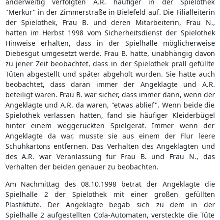
anderweitig verfolgten A.R. häufiger in der Spielothek
"Merkur" in der Zimmerstraße in Bielefeld auf. Die Filialleiterin
der Spielothek, Frau B. und deren Mitarbeiterin, Frau N.,
hatten im Herbst 1998 vom Sicherheitsdienst der Spielothek
Hinweise erhalten, dass in der Spielhalle möglicherweise
Diebesgut umgesetzt werde. Frau B. hatte, unabhängig davon
zu jener Zeit beobachtet, dass in der Spielothek prall gefüllte
Tüten abgestellt und später abgeholt wurden. Sie hatte auch
beobachtet, dass daran immer der Angeklagte und A.R.
beteiligt waren. Frau B. war sicher, dass immer dann, wenn der
Angeklagte und A.R. da waren, "etwas ablief". Wenn beide die
Spielothek verlassen hatten, fand sie häufiger Kleiderbügel
hinter einem weggerückten Spielgerät. Immer wenn der
Angeklagte da war, musste sie aus einem der Flur leere
Schuhkartons entfernen. Das Verhalten des Angeklagten und
des A.R. war Veranlassung für Frau B. und Frau N., das
Verhalten der beiden genauer zu beobachten.
Am Nachmittag des 08.10.1998 betrat der Angeklagte die
Spielhalle 2 der Spielothek mit einer großen gefüllten
Plastiktüte. Der Angeklagte begab sich zu dem in der
Spielhalle 2 aufgestellten Cola-Automaten, versteckte die Tüte