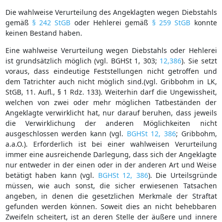
Die wahlweise Verurteilung des Angeklagten wegen Diebstahls
gemäß
§ 242 StGB
oder Hehlerei gemäß
§ 259 StGB
konnte
keinen Bestand haben.
Eine wahlweise Verurteilung wegen Diebstahls oder Hehlerei
ist grundsätzlich möglich (vgl. BGHSt 1, 303;
12,386
). Sie setzt
voraus, dass eindeutige Feststellungen nicht getroffen und
dem Tatrichter auch nicht möglich sind.(vgl. Gribbohm in LK,
StGB, 11. Aufl., § 1 Rdz. 133). Weiterhin darf die Ungewissheit,
welchen von zwei oder mehr möglichen Tatbeständen der
Angeklagte verwirklicht hat, nur darauf beruhen, dass jeweils
die Verwirklichung der anderen Möglichkeiten nicht
ausgeschlossen werden kann (vgl.
BGHSt 12, 386
; Gribbohm,
a.a.O.). Erforderlich ist bei einer wahlweisen Verurteilung
immer eine ausreichende Darlegung, dass sich der Angeklagte
nur entweder in der einen oder in der anderen Art und Weise
betätigt haben kann (vgl.
BGHSt 12, 386
). Die Urteilsgründe
müssen, wie auch sonst, die sicher erwiesenen Tatsachen
angeben, in denen die gesetzlichen Merkmale der Straftat
gefunden werden können. Soweit dies an nicht behebbaren
Zweifeln scheitert, ist an deren Stelle der äußere und innere