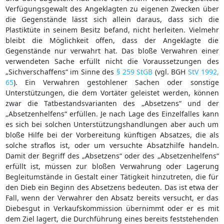
Verfügungsgewalt des Angeklagten zu eigenen Zwecken über
die Gegenstände lässt sich allein daraus, dass sich die
Plastiktüte in seinem Besitz befand, nicht herleiten. Vielmehr
bleibt die Möglichkeit offen, dass der Angeklagte die
Gegenstände nur verwahrt hat. Das bloße Verwahren einer
verwendeten Sache erfüllt nicht die Voraussetzungen des
„Sichverschaffens“ im Sinne des
§ 259 StGB
(vgl. BGH
StV 1992,
65
). Ein Verwahren gestohlener Sachen oder sonstige
Unterstützungen, die dem Vortäter geleistet werden, können
zwar die Tatbestandsvarianten des „Absetzens“ und der
„Absetzenhelfens“ erfüllen. Je nach Lage des Einzelfalles kann
es sich bei solchen Unterstützungshandlungen aber auch um
bloße Hilfe bei der Vorbereitung künftigen Absatzes, die als
solche straflos ist, oder um versuchte Absatzhilfe handeln.
Damit der Begriff des „Absetzens“ oder des „Absetzenhelfens“
erfüllt ist, müssen zur bloßen Verwahrung oder Lagerung
Begleitumstände in Gestalt einer Tätigkeit hinzutreten, die für
den Dieb ein Beginn des Absetzens bedeuten. Das ist etwa der
Fall, wenn der Verwahrer den Absatz bereits versucht, er das
Diebesgut in Verkaufskommission übernimmt oder er es mit
dem Ziel lagert, die Durchführung eines bereits feststehenden