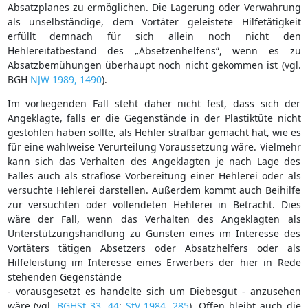
Absatzplanes zu ermöglichen. Die Lagerung oder Verwahrung
als unselbständige, dem Vortäter geleistete Hilfetätigkeit
erfüllt demnach für sich allein noch nicht den
Hehlereitatbestand des „Absetzenhelfens“, wenn es zu
Absatzbemühungen überhaupt noch nicht gekommen ist (vgl.
BGH
NJW 1989, 1490
).
Im vorliegenden Fall steht daher nicht fest, dass sich der
Angeklagte, falls er die Gegenstände in der Plastiktüte nicht
gestohlen haben sollte, als Hehler strafbar gemacht hat, wie es
für eine wahlweise Verurteilung Voraussetzung wäre. Vielmehr
kann sich das Verhalten des Angeklagten je nach Lage des
Falles auch als straflose Vorbereitung einer Hehlerei oder als
versuchte Hehlerei darstellen. Außerdem kommt auch Beihilfe
zur versuchten oder vollendeten Hehlerei in Betracht. Dies
wäre der Fall, wenn das Verhalten des Angeklagten als
Unterstützungshandlung zu Gunsten eines im Interesse des
Vortäters tätigen Absetzers oder Absatzhelfers oder als
Hilfeleistung im Interesse eines Erwerbers der hier in Rede
stehenden Gegenstände
- vorausgesetzt es handelte sich um Diebesgut - anzusehen
wäre (vgl.
BGHSt 33, 44
;
StV 1984, 285
). Offen bleibt auch die