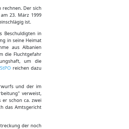
u rechnen. Der sich
r am 23. März 1999
nschlägig ist.
s Beschuldigten in
ung in seine Heimat
ahme aus Albanien
m die Fluchtgefahr
ungshaft, um die
 StPO
reichen dazu
orwurfs und der im
rbeitung" verweist,
 er schon ca. zwei
ch das Amtsgericht
streckung der noch