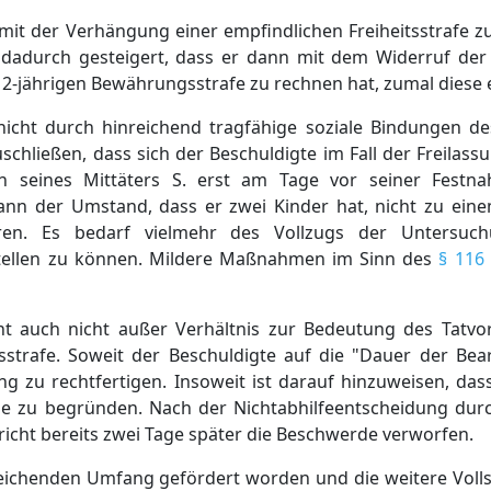
 mit der Verhängung einer empfindlichen Freiheitsstrafe z
 dadurch gesteigert, dass er dann mit dem Widerruf de
2-jährigen Bewährungsstrafe zu rechnen hat, zumal diese ei
nicht durch hinreichend tragfähige soziale Bindungen de
schließen, dass sich der Beschuldigte im Fall der Freilass
 seines Mittäters S. erst am Tage vor seiner Festn
ann der Umstand, dass er zwei Kinder hat, nicht zu eine
n. Es bedarf vielmehr des Vollzugs der Untersuch
stellen zu können. Mildere Maßnahmen im Sinn des
§ 116
ht auch nicht außer Verhältnis zur Bedeutung des Tatv
tsstrafe. Soweit der Beschuldigte auf die "Dauer der Bea
 zu rechtfertigen. Insoweit ist darauf hinzuweisen, dass
e zu begründen. Nach der Nichtabhilfeentscheidung dur
icht bereits zwei Tage später die Beschwerde verworfen.
reichenden Umfang gefördert worden und die weitere Voll