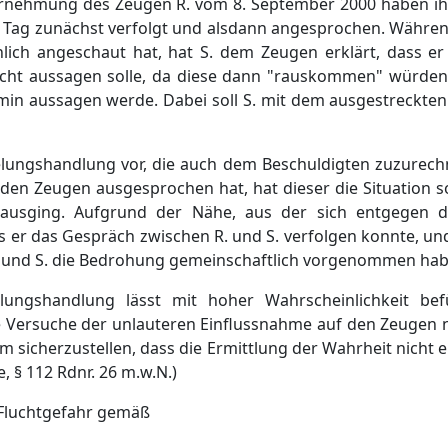
Vernehmung des Zeugen R. vom 8. September 2000 haben ih
n Tag zunächst verfolgt und alsdann angesprochen. Währen
ich angeschaut hat, hat S. dem Zeugen erklärt, dass er
 nicht aussagen solle, da diese dann "rauskommen" würde
min aussagen werde. Dabei soll S. mit dem ausgestreckten
kelungshandlung vor, die auch dem Beschuldigten zuzurech
den Zeugen ausgesprochen hat, hat dieser die Situation 
ausging. Aufgrund der Nähe, aus der sich entgegen d
 er das Gespräch zwischen R. und S. verfolgen konnte, un
er und S. die Bedrohung gemeinschaftlich vorgenommen hab
lungshandlung lässt mit hoher Wahrscheinlichkeit bef
ere Versuche der unlauteren Einflussnahme auf den Zeugen
 sicherzustellen, dass die Ermittlung der Wahrheit nicht er
, § 112 Rdnr. 26 m.w.N.)
 Fluchtgefahr gemäß