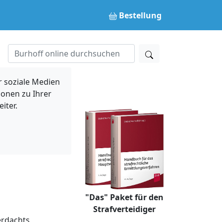
Bestellung
 soziale Medien
ionen zu Ihrer
iter.
"Das" Paket für den
Strafverteidiger
erdachts