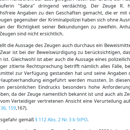
käuferin "Sabra" dringend verdächtig. Der Zeuge R. h
hsfreie Angaben zu den Geschäften gemacht, die er mit
Zeugen gegenüber der Kriminalpolizei haben sich ohne Aus
an der Richtigkeit seiner Bekundungen zu zweifeln. Anha
eugen sind nicht ersichtlich.
ellt die Aussage des Zeugen auch durchaus ein Beweismittel 
 Zwar ist bei der Beweiswürdigung zu berücksichtigen, da
n ist. Gleichwohl ist aber auch die Aussage eines polizeilic
ger zitierte Rechtsprechung betrifft nämlich alles Fälle, 
smittel zur Verfügung gestanden hat und seine Angaben d
auptverhandlung eingeführt werden mussten. In diesen 
n persönlichen Eindrucks besonders hohe Anforderunge
egeben, da der Zeuge namentlich bekannt ist und auch als 
vom Verteidiger vertretenen Ansicht eine Verurteilung au
36, 159
,167).
ngsgefahr gemäß
§ 112 Abs. 2 Nr. 3 b StPO
.