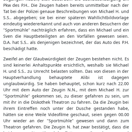
Pkw des P.H.. Die Zeugen haben bereits unmittelbar nach der
Tat bei der Polizei genaue Beschreibungen von Michael H. und
S.S.. abgegeben; sie bei einer späteren Wahllichtbildvorlage
eindeutig wiedererkannt und auch von anderen Besuchern der
"Sportmühle" nachträglich erfahren, dass ein Michael und ein
Sven die Hauptbeteiligten an den Vorfällen gewesen seien.
D.A. hat S.S.. als denjenigen bezeichnet, der das Auto des P.H.
beschädigt hatte.
Zweifel an der Glaubwürdigkeit der Zeugen bestehen nicht. Es
sind keinerlei Anhaltspunkte ersichtlich, weshalb sie Michael
H. und S.S.. zu Unrecht belasten sollten. Das von diesen in der
Hauptverhandlung behauptete Alibi ist dagegen
unglaubwürdig. Sie haben behauptet, schon kurz nach 22.00
Uhr mit dem Auto der Zeugin N.N., mit dem Michael H. zur
"Sportmühle" gekommen sei, zu dieser gefahren zu sein, um
mit ihr in die Diskothek Theatron zu fahren. Da die Zeugin bei
ihrem Eintreffen noch unter der Dusche gestanden habe,
hätten sie eine Weile Videofilme geschaut, seien gegen 00.00
Uhr wieder an der "Sportmühle" gewesen und dann zum
Theatron gefahren. Die Zeugin N. hat zwar bestätigt, dass die