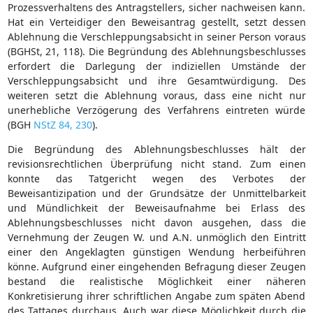
Prozessverhaltens des Antragstellers, sicher nachweisen kann.
Hat ein Verteidiger den Beweisantrag gestellt, setzt dessen
Ablehnung die Verschleppungsabsicht in seiner Person voraus
(BGHSt, 21, 118). Die Begründung des Ablehnungsbeschlusses
erfordert die Darlegung der indiziellen Umstände der
Verschleppungsabsicht und ihre Gesamtwürdigung. Des
weiteren setzt die Ablehnung voraus, dass eine nicht nur
unerhebliche Verzögerung des Verfahrens eintreten würde
(BGH
NStZ 84, 230
).
Die Begründung des Ablehnungsbeschlusses hält der
revisionsrechtlichen Überprüfung nicht stand. Zum einen
konnte das Tatgericht wegen des Verbotes der
Beweisantizipation und der Grundsätze der Unmittelbarkeit
und Mündlichkeit der Beweisaufnahme bei Erlass des
Ablehnungsbeschlusses nicht davon ausgehen, dass die
Vernehmung der Zeugen W. und A.N. unmöglich den Eintritt
einer den Angeklagten günstigen Wendung herbeiführen
könne. Aufgrund einer eingehenden Befragung dieser Zeugen
bestand die realistische Möglichkeit einer näheren
Konkretisierung ihrer schriftlichen Angabe zum späten Abend
des Tattages durchaus. Auch war diese Möglichkeit durch die