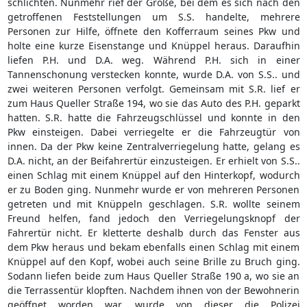
schlichten. Nunmehr rief der Große, bei dem es sich nach den
getroffenen Feststellungen um S.S. handelte, mehrere
Personen zur Hilfe, öffnete den Kofferraum seines Pkw und
holte eine kurze Eisenstange und Knüppel heraus. Daraufhin
liefen P.H. und D.A. weg. Während P.H. sich in einer
Tannenschonung verstecken konnte, wurde D.A. von S.S.. und
zwei weiteren Personen verfolgt. Gemeinsam mit S.R. lief er
zum Haus Queller Straße 194, wo sie das Auto des P.H. geparkt
hatten. S.R. hatte die Fahrzeugschlüssel und konnte in den
Pkw einsteigen. Dabei verriegelte er die Fahrzeugtür von
innen. Da der Pkw keine Zentralverriegelung hatte, gelang es
D.A. nicht, an der Beifahrertür einzusteigen. Er erhielt von S.S..
einen Schlag mit einem Knüppel auf den Hinterkopf, wodurch
er zu Boden ging. Nunmehr wurde er von mehreren Personen
getreten und mit Knüppeln geschlagen. S.R. wollte seinem
Freund helfen, fand jedoch den Verriegelungsknopf der
Fahrertür nicht. Er kletterte deshalb durch das Fenster aus
dem Pkw heraus und bekam ebenfalls einen Schlag mit einem
Knüppel auf den Kopf, wobei auch seine Brille zu Bruch ging.
Sodann liefen beide zum Haus Queller Straße 190 a, wo sie an
die Terrassentür klopften. Nachdem ihnen von der Bewohnerin
geöffnet worden war, wurde von dieser die Polizei