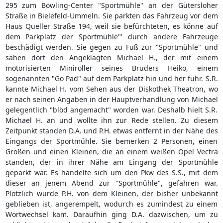
295 zum Bowling-Center "Sportmühle" an der Gütersloher
Straße in Bielefeld-Ummeln. Sie parkten das Fahrzeug vor dem
Haus Queller Straße 194, weil sie befürchteten, es könne auf
dem Parkplatz der Sportmühle"' durch andere Fahrzeuge
beschädigt werden. Sie gegen zu Fuß zur "Sportmühle" und
sahen dort den Angeklagten Michael H., der mit einem
motorisierten Miniroller seines Bruders Heiko, einem
sogenannten "Go Pad" auf dem Parkplatz hin und her fuhr. S.R.
kannte Michael H. vom Sehen aus der Diskothek Theatron, wo
er nach seinen Angaben in der Hauptverhandlung von Michael
gelegentlich "blöd angemacht" worden war. Deshalb hielt S.R.
Michael H. an und wollte ihn zur Rede stellen. Zu diesem
Zeitpunkt standen D.A. und P.H. etwas entfernt in der Nähe des
Eingangs der Sportmühle. Sie bemerken 2 Personen, einen
Großen und einen Kleinen, die an einem weißen Opel Vectra
standen, der in ihrer Nähe am Eingang der Sportmühle
geparkt war. Es handelte sich um den Pkw des S.S., mit dem
dieser an jenem Abend zur "Sportmühle", gefahren war.
Plötzlich wurde P.H. von dem Kleinen, der bisher unbekannt
geblieben ist, angerempelt, wodurch es zumindest zu einem
Wortwechsel kam. Daraufhin ging D.A. dazwischen, um zu