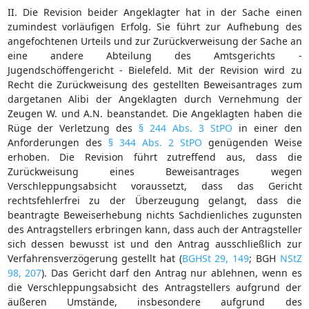
II. Die Revision beider Angeklagter hat in der Sache einen
zumindest vorläufigen Erfolg. Sie führt zur Aufhebung des
angefochtenen Urteils und zur Zurückverweisung der Sache an
eine andere Abteilung des Amtsgerichts -
Jugendschöffengericht - Bielefeld. Mit der Revision wird zu
Recht die Zurückweisung des gestellten Beweisantrages zum
dargetanen Alibi der Angeklagten durch Vernehmung der
Zeugen W. und A.N. beanstandet. Die Angeklagten haben die
Rüge der Verletzung des
§ 244 Abs. 3 StPO
in einer den
Anforderungen des
§ 344 Abs. 2 StPO
genügenden Weise
erhoben. Die Revision führt zutreffend aus, dass die
Zurückweisung eines Beweisantrages wegen
Verschleppungsabsicht voraussetzt, dass das Gericht
rechtsfehlerfrei zu der Überzeugung gelangt, dass die
beantragte Beweiserhebung nichts Sachdienliches zugunsten
des Antragstellers erbringen kann, dass auch der Antragsteller
sich dessen bewusst ist und den Antrag ausschließlich zur
Verfahrensverzögerung gestellt hat (
BGHSt 29, 149
; BGH
NStZ
98, 207
). Das Gericht darf den Antrag nur ablehnen, wenn es
die Verschleppungsabsicht des Antragstellers aufgrund der
äußeren Umstände, insbesondere aufgrund des