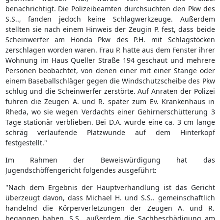
benachrichtigt. Die Polizeibeamten durchsuchten den Pkw des
S.S.., fanden jedoch keine Schlagwerkzeuge. Außerdem
stellten sie nach einem Hinweis der Zeugin P. fest, dass beide
Scheinwerfer am Honda Pkw des P.H. mit Schlagstöcken
zerschlagen worden waren. Frau P. hatte aus dem Fenster ihrer
Wohnung im Haus Queller Straße 194 geschaut und mehrere
Personen beobachtet, von denen einer mit einer Stange oder
einem Baseballschläger gegen die Windschutzscheibe des Pkw
schlug und die Scheinwerfer zerstörte. Auf Anraten der Polizei
fuhren die Zeugen A. und R. später zum Ev. Krankenhaus in
Rheda, wo sie wegen Verdachts einer Gehirnerschütterung 3
Tage stationär verblieben. Bei D.A. wurde eine ca. 3 cm lange
schräg verlaufende Platzwunde auf dem Hinterkopf
festgestellt."
Im Rahmen der Beweiswürdigung hat das
Jugendschöffengericht folgendes ausgeführt:
"Nach dem Ergebnis der Hauptverhandlung ist das Gericht
überzeugt davon, dass Michael H. und S.S.. gemeinschaftlich
handelnd die Körperverletzungen der Zeugen A. und R.
begangen haben, S.S.. außerdem die Sachbeschädigung am