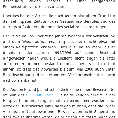
unschuldig wegen Mordes zu einer langjährigen
Freiheitsstrafe verurteilen zu lassen.
Überdies hat der Verurteilte auch keinen plausiblen Grund für
den sehr späten Zeitpunkt des Geständniswiderrufes und des
Antrags auf Wiederaufnahme des Verfahrens vorgetragen.
Der Zeitraum von über zehn Jahren zwischen der Verurteilung
und dem Wiederaufnahmeantrag lässt sich nicht etwa mit
einem Reifeprozess erklären. Dies gilt um so mehr, als er
bereits in den Jahren 1995/1996 auf seine Unschuld
hingewiesen haben will. Die Einsicht, nicht länger als Täter
auftreten zu können, bestand demnach bereits seit ca. fünf
Jahren, so dass das Abwarten bis zum Mai 2000 auch unter
Berücksichtigung des bekannten Verfahrensablaufes nicht
nachvollziehbar ist.
Die Zeugen K. und J. sind schließlich keine neuen Beweismittel
im Sinn des
§ 359 Nr. 5 StPO
. Da beide Zeugen bereits in der
Hauptverhandlung zeugenschaftlich vernommen worden sind,
hätte der Beschwerdeführer darlegen müssen, dass die in der
Antragsschrift aufgeworfenen Beweisfragen nicht Gegenstand
der Beweisaufnahme waren, da nur dann Novität im Sinne des