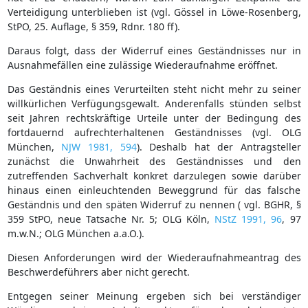
Verteidigung unterblieben ist (vgl. Gössel in Löwe-Rosenberg,
StPO, 25. Auflage, § 359, Rdnr. 180 ff).
Daraus folgt, dass der Widerruf eines Geständnisses nur in
Ausnahmefällen eine zulässige Wiederaufnahme eröffnet.
Das Geständnis eines Verurteilten steht nicht mehr zu seiner
willkürlichen Verfügungsgewalt. Anderenfalls stünden selbst
seit Jahren rechtskräftige Urteile unter der Bedingung des
fortdauernd aufrechterhaltenen Geständnisses (vgl. OLG
München,
NJW 1981, 594
). Deshalb hat der Antragsteller
zunächst die Unwahrheit des Geständnisses und den
zutreffenden Sachverhalt konkret darzulegen sowie darüber
hinaus einen einleuchtenden Beweggrund für das falsche
Geständnis und den späten Widerruf zu nennen ( vgl. BGHR, §
359 StPO, neue Tatsache Nr. 5; OLG Köln,
NStZ 1991, 96
, 97
m.w.N.; OLG München a.a.O.).
Diesen Anforderungen wird der Wiederaufnahmeantrag des
Beschwerdeführers aber nicht gerecht.
Entgegen seiner Meinung ergeben sich bei verständiger