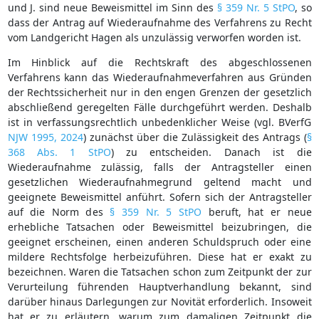
und J. sind neue Beweismittel im Sinn des
§ 359 Nr. 5 StPO
, so
dass der Antrag auf Wiederaufnahme des Verfahrens zu Recht
vom Landgericht Hagen als unzulässig verworfen worden ist.
Im Hinblick auf die Rechtskraft des abgeschlossenen
Verfahrens kann das Wiederaufnahmeverfahren aus Gründen
der Rechtssicherheit nur in den engen Grenzen der gesetzlich
abschließend geregelten Fälle durchgeführt werden. Deshalb
ist in verfassungsrechtlich unbedenklicher Weise (vgl. BVerfG
NJW 1995, 2024
) zunächst über die Zulässigkeit des Antrags (
§
368 Abs. 1 StPO
) zu entscheiden. Danach ist die
Wiederaufnahme zulässig, falls der Antragsteller einen
gesetzlichen Wiederaufnahmegrund geltend macht und
geeignete Beweismittel anführt. Sofern sich der Antragsteller
auf die Norm des
§ 359 Nr. 5 StPO
beruft, hat er neue
erhebliche Tatsachen oder Beweismittel beizubringen, die
geeignet erscheinen, einen anderen Schuldspruch oder eine
mildere Rechtsfolge herbeizuführen. Diese hat er exakt zu
bezeichnen. Waren die Tatsachen schon zum Zeitpunkt der zur
Verurteilung führenden Hauptverhandlung bekannt, sind
darüber hinaus Darlegungen zur Novität erforderlich. Insoweit
hat er zu erläutern, warum zum damaligen Zeitpunkt die