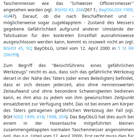
Taschenmesser wie das "Schweizer Offiziersmesser"
angesehen worden (vgl.
BGHSt 43, 266
/267 f.;
BayObLGSt 1999,
46
/47). Darauf, ob die nach Beschaffenheit und -
möglicherweise sogar zugeklapptem - Zustand des Messers
gegebene Gefährlichkeit aufgrund anderer Umstände der
Tatsituation für den konkreten Einzelfall ausnahmsweise
ausgeschlossen werden kann, kommt es insoweit nicht an (vgl.
BGHSt 45, 92
; BayObLG, Urteil vom 12. April 2000 in
5 St RR
206/99
).
Zum Begriff des "Beisichführens eines gefährlichen
Werkzeugs" reicht es aus, dass sich das gefährliche Werkzeug
derart in der Nähe des Täters (oder eines Beteiligten) befindet,
dass er sich dessen jederzeit, also ohne nennenswerten
Zeitaufwand und ohne besondere Schwierigkeiten bedienen
kann, es ihm also zu jedem von ihm gewünschten Zeitpunkt
einsatzbereit zur Verfügung steht. Das ist bei einem am Körper
des Täters getragenen gefährlichen Werkzeug der Fall (vgl.
BGH
NStZ 1999, 618
;
1998, 354
). Das BayObLG hat dies auch bei
einem in der Hosentasche mitgeführten kleinen
zusammengeklappten normalen Taschenmesser angenommen
(vgl. das o.g. Urteil vom 12. April 2000). Erst recht muss dies für