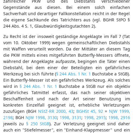
zahlreicher PKW und des Diebstahls verschiedener
Gegenstände aus diesen. Bei einem solch einfachen
Sachverhalt und derartiger Fallkonstellation reicht in der Regel
die eigene Sachkunde des Tatrichters aus (vgl. BGHR StPO §
244 Abs. 4 S. 1, Glaubwürdigkeitsgutachten 2).
Zu Recht ist der insoweit geständige Angeklagte im Fall 7 (Tat
vom 10. Oktober 1999) wegen gemeinschaftlichen Diebstahls
mit Waffen verurteilt worden. Da der Mittäter an diesem Tag
die PKW mittels eines mitgeführten Butterfly-Messers öffnete,
während der Angeklagte aufpasste, begingen die Täter einen
Diebstahl, bei dem einer der Beteiligten ein gefährliches
Werkzeug bei sich führte (
§ 244 Abs. 1 Nr. 1
Buchstabe a StGB).
Ein Butterfly-Messer ist ein gefährliches Werkzeug. Als solches
wird in
§ 244 Abs. 1 Nr. 1
Buchstabe a StGB nur ein objektiv
gefährliches Tatmittel erfasst, das nach seiner objektiven
Beschaffenheit und nach der Art seiner Benutzung im
konkreten Einzelfall geeignet ist, erhebliche Verletzungen
zuzufügen (BGH
NStZ-RR 2000, 43
;
BGHSt 45, 92
=
NJW 1999,
2198
; BGH
NJW 1998, 3130
;
1998, 3131
;
1998, 2915
;
1998, 2916
jeweils zu
§ 250 StGB
). Zur Verletzung geeignet sind daher
auch ein "Stiefelmesser", ein "Einhand-Klappmesser" und ein