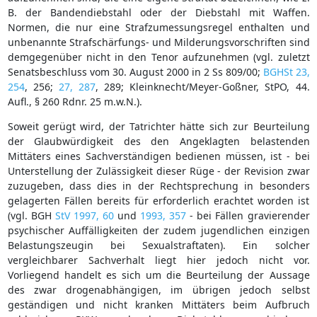
B. der Bandendiebstahl oder der Diebstahl mit Waffen.
Normen, die nur eine Strafzumessungsregel enthalten und
unbenannte Strafschärfungs- und Milderungsvorschriften sind
demgegenüber nicht in den Tenor aufzunehmen (vgl. zuletzt
Senatsbeschluss vom 30. August 2000 in 2 Ss 809/00;
BGHSt 23,
254
, 256;
27, 287
, 289; Kleinknecht/Meyer-Goßner, StPO, 44.
Aufl., § 260 Rdnr. 25 m.w.N.).
Soweit gerügt wird, der Tatrichter hätte sich zur Beurteilung
der Glaubwürdigkeit des den Angeklagten belastenden
Mittäters eines Sachverständigen bedienen müssen, ist - bei
Unterstellung der Zulässigkeit dieser Rüge - der Revision zwar
zuzugeben, dass dies in der Rechtsprechung in besonders
gelagerten Fällen bereits für erforderlich erachtet worden ist
(vgl. BGH
StV 1997, 60
und
1993, 357
- bei Fällen gravierender
psychischer Auffälligkeiten der zudem jugendlichen einzigen
Belastungszeugin bei Sexualstraftaten). Ein solcher
vergleichbarer Sachverhalt liegt hier jedoch nicht vor.
Vorliegend handelt es sich um die Beurteilung der Aussage
des zwar drogenabhängigen, im übrigen jedoch selbst
geständigen und nicht kranken Mittäters beim Aufbruch