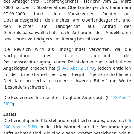
des Amtsgerichts - Schöffengerichts - Iserlohn vom 22. März
2000 hat der 2. Strafsenat des Oberlandesgerichts Hamm am
07.09.2000 durch den Vorsitzenden Richter am
Oberlandesgericht, den Richter am Oberlandesgericht und
den Richter am Landgericht auf Antrag der
Generalstaatsanwaltschaft nach Anhörung des Angeklagten
bzw. seines Verteidigers einstimmig beschlossen:
Die Revision wird als unbegründet verworfen, da die
Nachprüfung des Urteils aufgrund der
Revisionsrechtfertigung keinen Rechtsfehler zum Nachteil des
Angeklagten ergeben hat (
§ 349 Abs. 2 StPO
), jedoch entfallen
in der Urteilsformel bei dem Begriff "gemeinschaftlichen
Diebstahls in sechs besonders schweren Fällen" die Worte
"besonders schweren".
Die Kosten des Rechtsmittels trägt der Angeklagte (
§ 473 Abs. 1
StPO
).
Zusatz:
Die berichtigende Klarstellung ergibt sich daraus, dass nach
§
260 Abs. 4 StPO
in die Urteilsformel nur die Bestimmungen
aufzunehmen sind, die eine eigene Straftat bezeichnen, wie z.