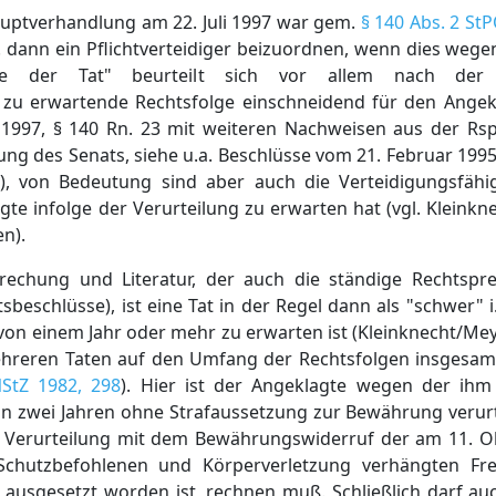
auptverhandlung am 22. Juli 1997 war gem.
§ 140 Abs. 2 St
a. dann ein Pflichtverteidiger beizuordnen, wenn dies weg
ere der Tat" beurteilt sich vor allem nach der
zu erwartende Rechtsfolge einschneidend für den Angeklag
, 1997, § 140 Rn. 23 mit weiteren Nachweisen aus der Rsp
ung des Senats, siehe u.a. Beschlüsse vom 21. Februar 199
), von Bedeutung sind aber auch die Verteidigungsfähi
te infolge der Verurteilung zu erwarten hat (vgl. Kleink
en).
echung und Literatur, der auch die ständige Rechtspr
sbeschlüsse), ist eine Tat in der Regel dann als "schwer" i
on einem Jahr oder mehr zu erwarten ist (Kleinknecht/Meye
ehreren Taten auf den Umfang der Rechtsfolgen insgesamt
StZ 1982, 298
). Hier ist der Angeklagte wegen der ihm
on zwei Jahren ohne Strafaussetzung zur Bewährung verurt
 Verurteilung mit dem Bewährungswiderruf der am 11. O
chutzbefohlenen und Körperverletzung verhängten Frei
ausgesetzt worden ist, rechnen muß. Schließlich darf au