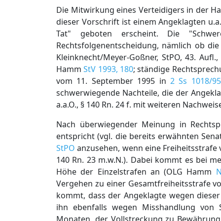
Die Mitwirkung eines Verteidigers in der H
dieser Vorschrift ist einem Angeklagten u.
Tat" geboten erscheint. Die "Schw
Rechtsfolgenentscheidung, nämlich ob die 
Kleinknecht/Meyer-Goßner, StPO, 43. Aufl.
Hamm
StV 1993, 180
; ständige Rechtsprech
vom 11. September 1995 in
2 Ss 1018/95
schwerwiegende Nachteile, die der Angeklag
a.a.O., § 140 Rn. 24 f. mit weiteren Nachweis
Nach überwiegender Meinung in Rechtspr
entspricht (vgl. die bereits erwähnten Senat
StPO
anzusehen, wenn eine Freiheitsstrafe v
140 Rn. 23 m.w.N.). Dabei kommt es bei m
Höhe der Einzelstrafen an (OLG Hamm
N
Vergehen zu einer Gesamtfreiheitsstrafe v
kommt, dass der Angeklagte wegen dieser
ihn ebenfalls wegen Misshandlung von S
Monaten, der Vollstreckung zu Bewährung 