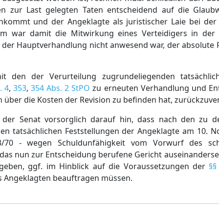
n zur Last gelegten Taten entscheidend auf die Glaubw
kommt und der Angeklagte als juristischer Laie bei der 
lem war damit die Mitwirkung eines Verteidigers in de
r in der Hauptverhandlung nicht anwesend war, der absolute
t den der Verurteilung zugrundeliegenden tatsächlich
. 4
,
353
,
354 Abs. 2 StPO
zu erneuten Verhandlung und Ent
h über die Kosten der Revision zu befinden hat, zurückzuve
 der Senat vorsorglich darauf hin, dass nach den zu de
en tatsächlichen Feststellungen der Angeklagte am 10.
103/70 - wegen Schuldunfähigkeit vom Vorwurf des sc
h das nun zur Entscheidung berufene Gericht auseinanders
geben, ggf. im Hinblick auf die Voraussetzungen der
§§
s Angeklagten beauftragen müssen.