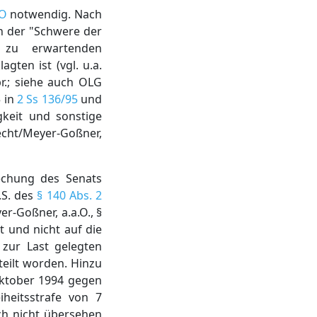
PO
notwendig. Nach
en der "Schwere der
 zu erwartenden
ten ist (vgl. u.a.
r.; siehe auch OLG
5 in
2 Ss 136/95
und
gkeit und sonstige
necht/Meyer-Goßner,
echung des Senats
.S. des
§ 140 Abs. 2
r-Goßner, a.a.O., §
 und nicht auf die
 zur Last gelegten
eilt worden. Hinzu
ktober 1994 gegen
heitsstrafe von 7
ch nicht übersehen