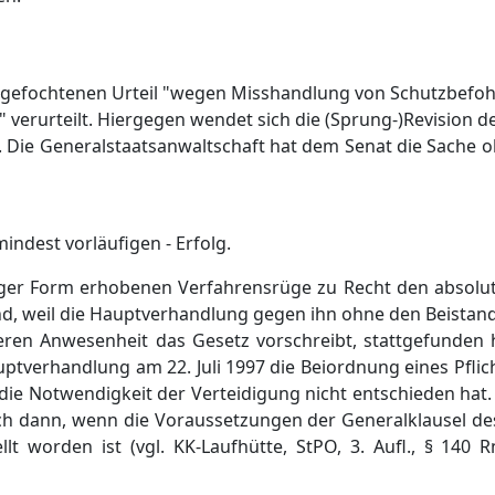
gefochtenen Urteil "wegen Misshandlung von Schutzbefohle
" verurteilt. Hiergegen wendet sich die (Sprung-)Revision d
t. Die Generalstaatsanwaltschaft hat dem Senat die Sache 
indest vorläufigen - Erfolg.
siger Form erhobenen Verfahrensrüge zu Recht den absolu
d, weil die Hauptverhandlung gegen ihn ohne den Beistand
ren Anwesenheit das Gesetz vorschreibt, stattgefunden ha
ptverhandlung am 22. Juli 1997 die Beiordnung eines Pflich
die Notwendigkeit der Verteidigung nicht entschieden hat
ch dann, wenn die Voraussetzungen der Generalklausel d
ellt worden ist (vgl. KK-Laufhütte, StPO, 3. Aufl., § 140 