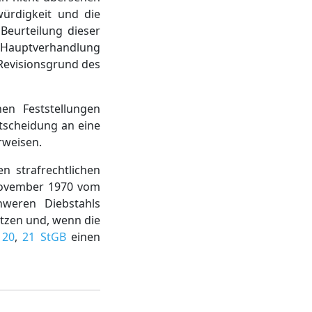
ürdigkeit und die
Beurteilung dieser
r Hauptverhandlung
 Revisionsgrund des
en Feststellungen
scheidung an eine
rweisen.
n strafrechtlichen
 November 1970 vom
hweren Diebstahls
etzen und, wenn die
 20
,
21 StGB
einen