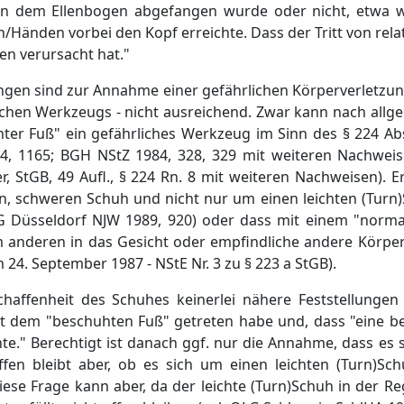
von dem Ellenbogen abgefangen wurde oder nicht, etwa w
Händen vorbei den Kopf erreichte. Dass der Tritt von relati
en verursacht hat."
ngen sind zur Annahme einer gefährlichen Körperverletzun
lichen Werkzeugs - nicht ausreichend. Zwar kann nach all
ter Fuß" ein gefährliches Werkzeug im Sinn des § 224 Abs
164, 1165; BGH NStZ 1984, 328, 329 mit weiteren Nachwei
r, StGB, 49 Aufl., § 224 Rn. 8 mit weiteren Nachweisen). Er
n, schweren Schuh und nicht nur um einen leichten (Turn)
G Düsseldorf NJW 1989, 920) oder dass mit einem "norm
 anderen in das Gesicht oder empfindliche andere Körpert
24. September 1987 - NStE Nr. 3 zu § 223 a StGB).
haffenheit des Schuhes keinerlei nähere Feststellungen
mit dem "beschuhten Fuß" getreten habe und, dass "eine b
te." Berechtigt ist danach ggf. nur die Annahme, dass es 
fen bleibt aber, ob es sich um einen leichten (Turn)S
ese Frage kann aber, da der leichte (Turn)Schuh in der R