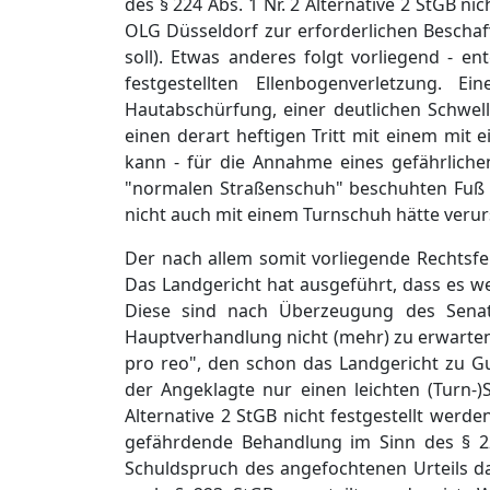
des § 224 Abs. 1 Nr. 2 Alternative 2 StGB nic
OLG Düsseldorf zur erforderlichen Beschaf
soll). Etwas anderes folgt vorliegend - e
festgestellten Ellenbogenverletzung. 
Hautabschürfung, einer deutlichen Schwel
einen derart heftigen Tritt mit einem mit
kann - für die Annahme eines gefährliche
"normalen Straßenschuh" beschuhten Fuß ge
nicht auch mit einem Turnschuh hätte veru
Der nach allem somit vorliegende Rechtsfe
Das Landgericht hat ausgeführt, dass es we
Diese sind nach Überzeugung des Senat
Hauptverhandlung nicht (mehr) zu erwarten
pro reo", den schon das Landgericht zu 
der Angeklagte nur einen leichten (Turn-
Alternative 2 StGB nicht festgestellt wer
gefährdende Behandlung im Sinn des § 2
Schuldspruch des angefochtenen Urteils da