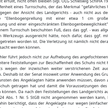
ht erfüllt, nicht offen bleiben (vgl. OLG Schleswig SchlHA 1
fenheit eines Turnschuhs, der das Merkmal "gefährliches 
ntgegen der Ansicht des Landgerichts - auch nicht aus d
Eine "Ellenbogenprellung mit einer etwa 1 cm große
lung und einer eingeschränkten Ellenbogenbeweglichkeit"
 einem Turnschuh beschuhten Fuß, dass das ggf. - was all
n Werkzeugs ausgereicht hätte, noch dafür, dass ggf. m
treten worden ist. Die Verletzung ist nämlich nicht dera
rsacht werden können.
hler führt jedoch nicht zur Aufhebung des angefochtenen 
itere Feststellungen zur Beschaffenheit des Schuhs nicht 
s wegen der inzwischen weiter verstrichenen Zeit au
. Deshalb ist der Senat insoweit unter Anwendung des Gru
Gunsten des Angeklagten hätte anwenden müssen, davon 
)Schuh getragen hat und damit die Voraussetzungen des 
den können. Da nach den Feststellungen des Landgerichts 
24 Abs. 1 Nr. 5 StGB nicht angenommen werden kann, 
hin berichtigt, dass der Angeklagte nur wegen (einfacher