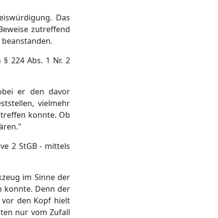
eiswürdigung. Das
Beweise zutreffend
u beanstanden.
 § 224 Abs. 1 Nr. 2
obei er den davor
tstellen, vielmehr
 treffen konnte. Ob
ären."
ve 2 StGB - mittels
kzeug im Sinne der
en konnte. Denn der
vor den Kopf hielt
ten nur vom Zufall