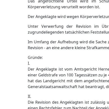
Das angefochtene Urteil wird im Schul
Körperverletzung verurteilt worden ist.
Der Angeklagte wird wegen Körperverletzung 
Unter Verwerfung der Revision im Übr
zugrundeliegenden tatsächlichen Feststell
Im Umfang der Aufhebung wird die Sache z
Revision - an eine andere kleine Strafkam
Gründe:
I.
Der Angeklagte ist vom Amtsgericht Herne
einer Geldstrafe von 100 Tagessätzen zu je
hat das Landgericht mit dem angefochtenen
Generalstaatsanwaltschaft hat beantragt, di
II.
Die Revision des Angeklagten ist zulässig 
einen Rechtsfehler zum Nachteil der Angekl