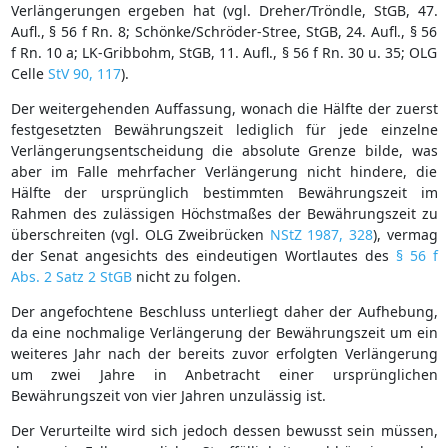
Verlängerungen ergeben hat (vgl. Dreher/Tröndle, StGB, 47.
Aufl., § 56 f Rn. 8; Schönke/Schröder-Stree, StGB, 24. Aufl., § 56
f Rn. 10 a; LK-Gribbohm, StGB, 11. Aufl., § 56 f Rn. 30 u. 35; OLG
Celle
StV 90, 117
).
Der weitergehenden Auffassung, wonach die Hälfte der zuerst
festgesetzten Bewährungszeit lediglich für jede einzelne
Verlängerungsentscheidung die absolute Grenze bilde, was
aber im Falle mehrfacher Verlängerung nicht hindere, die
Hälfte der ursprünglich bestimmten Bewährungszeit im
Rahmen des zulässigen Höchstmaßes der Bewährungszeit zu
überschreiten (vgl. OLG Zweibrücken
NStZ 1987, 328
), vermag
der Senat angesichts des eindeutigen Wortlautes des
§ 56 f
Abs. 2 Satz 2 StGB
nicht zu folgen.
Der angefochtene Beschluss unterliegt daher der Aufhebung,
da eine nochmalige Verlängerung der Bewährungszeit um ein
weiteres Jahr nach der bereits zuvor erfolgten Verlängerung
um zwei Jahre in Anbetracht einer ursprünglichen
Bewährungszeit von vier Jahren unzulässig ist.
Der Verurteilte wird sich jedoch dessen bewusst sein müssen,