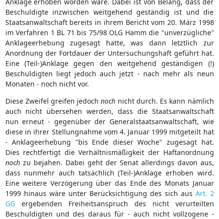
Anklage erhoben worden wäre. Dabei ist von Belang, dass der
Beschuldigte inzwischen weitgehend geständig ist und die
Staatsanwaltschaft bereits in ihrem Bericht vom 20. März 1998
im Verfahren 1 BL 71 bis 75/98 OLG Hamm die "unverzügliche"
Anklageerhebung zugesagt hatte, was dann letztlich zur
Anordnung der Fortdauer der Untersuchungshaft geführt hat.
Eine (Teil-)Anklage gegen den weitgehend geständigen (!)
Beschuldigten liegt jedoch auch jetzt - nach mehr als neun
Monaten - noch nicht vor.
Diese Zweifel greifen jedoch
noch
nicht durch. Es kann nämlich
auch nicht übersehen werden, dass die Staatsanwaltschaft
nun erneut - gegenüber der Generalstaatsanwaltschaft, wie
diese in ihrer Stellungnahme vom 4. Januar 1999 mitgeteilt hat
- Anklageerhebung "bis Ende dieser Woche" zugesagt hat.
Dies rechtfertigt die Verhältnismäßigkeit der Haftanordnung
noch
zu bejahen. Dabei geht der Senat allerdings davon aus,
dass nunmehr auch tatsächlich (Teil-)Anklage erhoben wird.
Eine weitere Verzögerung über das Ende des Monats Januar
1999 hinaus wäre unter Berücksichtigung des sich aus
Art. 2
GG
ergebenden Freiheitsanspruch des nicht verurteilten
Beschuldigten und des daraus für - auch nicht vollzogene -