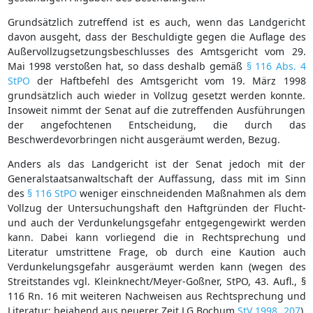
Grundsätzlich zutreffend ist es auch, wenn das Landgericht
davon ausgeht, dass der Beschuldigte gegen die Auflage des
Außervollzugsetzungsbeschlusses des Amtsgericht vom 29.
Mai 1998 verstoßen hat, so dass deshalb gemäß
§ 116 Abs. 4
StPO
der Haftbefehl des Amtsgericht vom 19. März 1998
grundsätzlich auch wieder in Vollzug gesetzt werden konnte.
Insoweit nimmt der Senat auf die zutreffenden Ausführungen
der angefochtenen Entscheidung, die durch das
Beschwerdevorbringen nicht ausgeräumt werden, Bezug.
Anders als das Landgericht ist der Senat jedoch mit der
Generalstaatsanwaltschaft der Auffassung, dass mit im Sinn
des
§ 116 StPO
weniger einschneidenden Maßnahmen als dem
Vollzug der Untersuchungshaft den Haftgründen der Flucht-
und auch der Verdunkelungsgefahr entgegengewirkt werden
kann. Dabei kann vorliegend die in Rechtsprechung und
Literatur umstrittene Frage, ob durch eine Kaution auch
Verdunkelungsgefahr ausgeräumt werden kann (wegen des
Streitstandes vgl. Kleinknecht/Meyer-Goßner, StPO, 43. Aufl., §
116 Rn. 16 mit weiteren Nachweisen aus Rechtsprechung und
Literatur; bejahend aus neuerer Zeit LG Bochum
StV 1998, 207
),