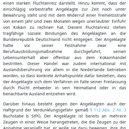
einen starken Fluchtanreiz darstellt. Hinzu kommt, dass der
einschlägig vorbestrafte Angeklagte zur Zeit noch unter
Bewährung steht und mit dem Widerruf einer Freiheitsstrafe
von einem Jahr und zwei Monaten wegen unerlaubter Einfuhr
von Kokain zu rechnen hat. Diesem Fluchtanreiz stehen
tragfähige soziale Bindungen des Angeklagten an die
Bundesrepublik Deutschland nicht entgegen. Der Angeklagte
hatte vor seiner Festnahme zwar eine
Berufsausbildungsmaßnahme durchgeführt, seinen
Lebensunterhalt aber offenbar aus dem Kokainhandel
bestritten. Dieser Handel war zudem international mit
Auslandsberührung vor allem in die Niederlande betrieben
worden, so dass konkrete Anhaltspunkte dafür bestehen, dass
der Angeklagte sich dem Verfahren im Falle seiner Freilassung
durch Flucht entweder in sein Heimatland oder in das
benachbarte Ausland entziehen wird.
Darüber hinaus besteht gegen den Angeklagten auch der
Haftgrund der Verdunklungsgefahr gemäß
§ 112 Abs. 2 Nr. 3
Buchstabe b StPO. Der Angeklagte ist bereits an mehrere
Zeugen in einer Weise herangetreten, die die Zeugen zu der
Annahme veranlaßt hat, er wolle sie dazu bewegen, ihre ihn