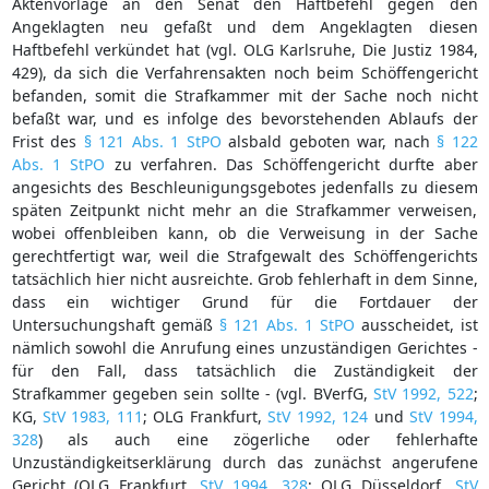
Aktenvorlage an den Senat den Haftbefehl gegen den
Angeklagten neu gefaßt und dem Angeklagten diesen
Haftbefehl verkündet hat (vgl. OLG Karlsruhe, Die Justiz 1984,
429), da sich die Verfahrensakten noch beim Schöffengericht
befanden, somit die Strafkammer mit der Sache noch nicht
befaßt war, und es infolge des bevorstehenden Ablaufs der
Frist des
§ 121 Abs. 1 StPO
alsbald geboten war, nach
§ 122
Abs. 1 StPO
zu verfahren. Das Schöffengericht durfte aber
angesichts des Beschleunigungsgebotes jedenfalls zu diesem
späten Zeitpunkt nicht mehr an die Strafkammer verweisen,
wobei offenbleiben kann, ob die Verweisung in der Sache
gerechtfertigt war, weil die Strafgewalt des Schöffengerichts
tatsächlich hier nicht ausreichte. Grob fehlerhaft in dem Sinne,
dass ein wichtiger Grund für die Fortdauer der
Untersuchungshaft gemäß
§ 121 Abs. 1 StPO
ausscheidet, ist
nämlich sowohl die Anrufung eines unzuständigen Gerichtes -
für den Fall, dass tatsächlich die Zuständigkeit der
Strafkammer gegeben sein sollte - (vgl. BVerfG,
StV 1992, 522
;
KG,
StV 1983, 111
; OLG Frankfurt,
StV 1992, 124
und
StV 1994,
328
) als auch eine zögerliche oder fehlerhafte
Unzuständigkeitserklärung durch das zunächst angerufene
Gericht (OLG Frankfurt,
StV 1994, 328
; OLG Düsseldorf,
StV