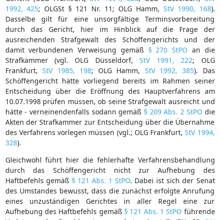
1992, 425
; OLGSt § 121 Nr. 11; OLG Hamm,
StV 1990, 168
).
Dasselbe gilt für eine unsorgfältige Terminsvorbereitung
durch das Gericht, hier im Hinblick auf die Frage der
ausreichenden Strafgewalt des Schöffengerichts und der
damit verbundenen Verweisung gemäß
§ 270 StPO
an die
Strafkammer (vgl. OLG Düsseldorf,
StV 1991, 222
; OLG
Frankfurt,
StV 1985, 198
; OLG Hamm,
StV 1992, 385
). Das
Schöffengericht hätte vorliegend bereits im Rahmen seiner
Entscheidung über die Eröffnung des Hauptverfahrens am
10.07.1998 prüfen müssen, ob seine Strafgewalt ausreicht und
hätte - verneinendenfalls sodann gemäß
§ 209 Abs. 2 StPO
die
Akten der Strafkammer zur Entscheidung über die Übernahme
des Verfahrens vorlegen müssen (vgl.; OLG Frankfurt,
StV 1994,
328
).
Gleichwohl führt hier die fehlerhafte Verfahrensbehandlung
durch das Schöffengericht nicht zur Aufhebung des
Haftbefehls gemäß
§ 121 Abs. 1 StPO
. Dabei ist sich der Senat
des Umstandes bewusst, dass die zunächst erfolgte Anrufung
eines unzuständigen Gerichtes in aller Regel eine zur
Aufhebung des Haftbefehls gemäß
§ 121 Abs. 1 StPO
führende