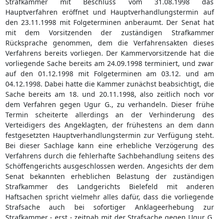
Strafkammer mit Beschluss vom 31.08.1998 das
Hauptverfahren eröffnet und Hauptverhandlungstermin auf
den 23.11.1998 mit Folgeterminen anberaumt. Der Senat hat
mit dem Vorsitzenden der zuständigen Strafkammer
Rücksprache genommen, dem die Verfahrensakten dieses
Verfahrens bereits vorliegen. Der Kammervorsitzende hat die
vorliegende Sache bereits am 24.09.1998 terminiert, und zwar
auf den 01.12.1998 mit Folgeterminen am 03.12. und am
04.12.1998. Dabei hatte die Kammer zunächst beabsichtigt, die
Sache bereits am 18. und 20.11.1998, also zeitlich noch vor
dem Verfahren gegen Ugur G., zu verhandeln. Dieser frühe
Termin scheiterte allerdings an der Verhinderung des
Verteidigers des Angeklagten, der frühestens an dem dann
festgesetzten Hauptverhandlungstermin zur Verfügung steht.
Bei dieser Sachlage kann eine erhebliche Verzögerung des
Verfahrens durch die fehlerhafte Sachbehandlung seitens des
Schöffengerichts ausgeschlossen werden. Angesichts der dem
Senat bekannten erheblichen Belastung der zuständigen
Strafkammer des Landgerichts Bielefeld mit anderen
Haftsachen spricht vielmehr alles dafür, dass die vorliegende
Strafsache auch bei sofortiger Anklageerhebung zur
Strafkammer - erst - zeitnah mit der Strafsache gegen Ugur G.