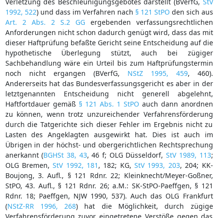
Verletzung des Beschleunigungsgebotes darstellt (BVerfG,
StV
1992, 522
) und dass im Verfahren nach
§ 121 StPO
den sich aus
Art. 2 Abs. 2 S.2 GG
ergebenden verfassungsrechtlichen
Anforderungen nicht schon dadurch genügt wird, dass das mit
dieser Haftprüfung befaßte Gericht seine Entscheidung auf die
hypothetische Überlegung stützt, auch bei zügiger
Sachbehandlung wäre ein Urteil bis zum Haftprüfungstermin
noch nicht ergangen (BVerfG,
NStZ 1995, 459
, 460).
Andererseits hat das Bundesverfassungsgericht es aber in der
letztgenannten Entscheidung nicht generell abgelehnt,
Haftfortdauer gemäß
§ 121 Abs. 1 StPO
auch dann anordnen
zu können, wenn trotz unzureichender Verfahrensförderung
durch die Tatgerichte sich dieser Fehler im Ergebnis nicht zu
Lasten des Angeklagten ausgewirkt hat. Dies ist auch im
Übrigen in der höchst- und obergerichtlichen Rechtsprechung
anerkannt (
BGHSt 38, 43
, 46 f; OLG Düsseldorf,
StV 1989, 113
;
OLG Bremen,
StV 1992, 181
, 182; KG,
StV 1993, 203
, 204; KK-
Boujong, 3. Aufl., § 121 Rdnr. 22; Kleinknecht/Meyer-Goßner,
StPO, 43. Aufl., § 121 Rdnr. 26; a.M.: SK-StPO-Paeffgen, § 121
Rdnr. 18; Paeffgen, NJW 1990, 537). Auch das OLG Frankfurt
(
NStZ-RR 1996, 268
) hat die Möglichkeit, durch zügige
Verfahrensförderung zuvor eingetretene Verstöße gegen das