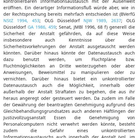
kontrollierbaren Informationsaustausch mit der Außenwelt
eröffnen. Ein derartiger Informationsfluß würde aber, wie in
der Rechtsprechung bereits mehrfach entschieden ist (BVerfG
NStZ 1994, 453
; OLG Düsseldorf
NJW 1989, 2637
; OLG
Düsseldorf
GA 1986, 459
; Senat, JMBl 1996, 68 f) generell die
Sicherheit der Anstalt gefährden, da auf diese Weise
insbesondere auch Kenntnisse über die
Sicherheitsvorkehrungen der Anstalt ausgetauscht werden
könnten. Darüber hinaus könnte der Datenaustausch auch
dazu benutzt werden, um Fluchtpläne bzw.
Fluchtmöglichkeiten an Dritte weiterzugehen oder aber
Anweisungen, Beweismittel zu manipulieren oder zu
vernichten. Darüber hinaus bietet ein unkontrollierter
Datenaustausch auch die Möglichkeit, innerhalb oder
außerhalb der Anstalt Straftaten zu begehen, die aus ihr
heraus angeregt oder gesteuert werden. Da zudem im Falle
der Gewährung der beantragten Genehmigung aufgrund des
Gleichbehandlungsgrundsatzes auch anderen Häftlingen der
Justizvollzugsanstalt Essen die Genehmigung von
Personalcomputern nicht verwehrt werden könnte, besteht
zudem die Gefahr eines unkontrollierten
Informationsaustauschs auch innerhalb der Anstalt (vgl. im