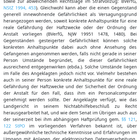
sowie zur abweichenden Rechtslage im Strafvollzug: BVerfG,
NStZ 1994, 453
). Gleichwohl kann aber die einen Gegenstand
generell innewohnende Gefährlichkeit als Versagungsgrund
herangezogen werden, soweit konkrete Anhaltspunkte für eine
reale Gefährdung der Haftzwecke oder der Ordnung der
Anstalt vorliegen (BVerfG, NJW 19951 1478, 1480). Bei
Gegenständen gesteigerter Gefährlichkeit können solche
konkreten Anhaltspunkte dabei auch ohne Ansehung des
Gefangenen angenommen werden, falls nicht gerade in seiner
Person Umstände begründet, die dieser Gefährlichkeit
ausreichend entgegenwirken (ebda.). Solche Umstände liegen
im Falle des Angeklagten jedoch nicht vor. Vielmehr bestehen
auch in seiner Person konkrete Anhaltspunkte für eine reale
Gefährdung der Haftzwecke und der Sicherheit der Ordnung
der Anstalt für den Fall, dass ihm ein Personalcomputer
genehmigt werden sollte. Der Angeklagte verfügt, wie das
Landgericht in seinem Nichtabhilfebeschluß zu Recht
herausgearbeitet hat, und wie dem Senat im Übrigen auch aus
der seinerzeit bei ihm abhängigen Haftprüfung gem.
§§ 121
,
122 StPO
im vorliegenden Verfahren bekannt ist, über
außergewöhnliche technische Kenntnisse und Erfahrungen im
Umgang mit Anlagen der elektronischen Datenverarbeitung.