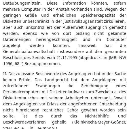
Betäubungsmitteln. Diese Information könnten, sofern
mehrere Computer in der Anstalt vorhanden sind, wegen der
geringen Größe und erheblichen Speicherkapazität der
Disketten unbeschränkt in der Justizvollzugsanstalt zirkulieren,
aber auch unkontrolliert der Außenwelt zugänglich gemacht
werden, ebenso wie von dort bislang nicht gekannte
Datenmengen hereingeschmuggelt und im Computer
abgelegt werden könnten. Insoweit hat die
Generalstaataanwaltschaft insbesondere auf den genannten
Beschluss des Senats vom 21.11.1995 (abgedruckt in JMBl NW
1996, 68 f) Bezug genommen.
II. Die zulässige Beschwerde des Angeklagten hat in der Sache
keinen Erfolg. Das Landgericht hat dem Angeklagten mit
zutreffenden Erwägungen die Genehmigung eines
Personalcomputers mit Diskettenlaufwerk zum Zwecke u.a. des
Diskettentausches mit seinem Arbeitgeber untersagt. Soweit
dem Angeklagten vor Erlass der angefochtenen Entscheidung
nicht hinreichend rechtliches Gehör gewährt worden sein
sollte, ist dies durch das Nichtabhilfe- und
Beschwerdeverfahren geheilt (Kleinknecht/Meyer-Goßner,
StPO, 42. A., Einl. 34 m.w.N.).