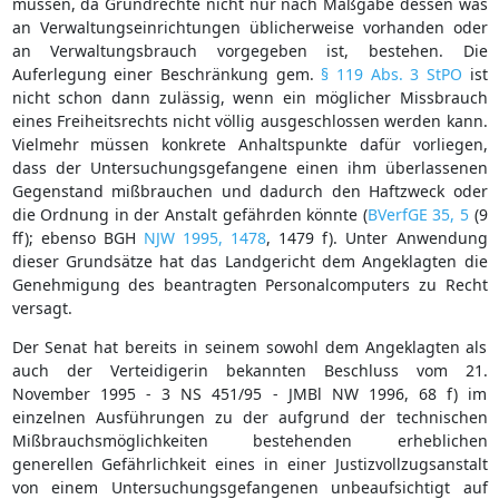
müssen, da Grundrechte nicht nur nach Maßgabe dessen was
an Verwaltungseinrichtungen üblicherweise vorhanden oder
an Verwaltungsbrauch vorgegeben ist, bestehen. Die
Auferlegung einer Beschränkung gem.
§ 119 Abs. 3 StPO
ist
nicht schon dann zulässig, wenn ein möglicher Missbrauch
eines Freiheitsrechts nicht völlig ausgeschlossen werden kann.
Vielmehr müssen konkrete Anhaltspunkte dafür vorliegen,
dass der Untersuchungsgefangene einen ihm überlassenen
Gegenstand mißbrauchen und dadurch den Haftzweck oder
die Ordnung in der Anstalt gefährden könnte (
BVerfGE 35, 5
(9
ff); ebenso BGH
NJW 1995, 1478
, 1479 f). Unter Anwendung
dieser Grundsätze hat das Landgericht dem Angeklagten die
Genehmigung des beantragten Personalcomputers zu Recht
versagt.
Der Senat hat bereits in seinem sowohl dem Angeklagten als
auch der Verteidigerin bekannten Beschluss vom 21.
November 1995 - 3 NS 451/95 - JMBl NW 1996, 68 f) im
einzelnen Ausführungen zu der aufgrund der technischen
Mißbrauchsmöglichkeiten bestehenden erheblichen
generellen Gefährlichkeit eines in einer Justizvollzugsanstalt
von einem Untersuchungsgefangenen unbeaufsichtigt auf