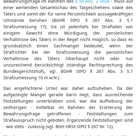
Bewährungsfrage im Rahmen des
§ 56 Abs. 2 StGB
- muss auf
einer wertenden Gesamtschau des Tatgeschehens sowie des
Täters und somit der für seine Persönlichkeit aussagekräftigen
Umstände beruhen (BGHR StPO § 267 Abs. 3 S.1
Strafzumessung 17). Sie ist jedenfalls bei Straftaten von
einigem Gewicht ohne Würdigung der persönlichen
Verhältnisse des Täters in der Regel nicht möglich, so dass es
grundsätzlich einen Sachmangel bedeutet, wenn der
Strafrichter bei der Strafzumessung die persönlichen
Verhältnisse des Täters Oberhaupt nicht oder nur
unzureichend berücksichtigt (ständige Rechtsprechung des
Bundesgerichtshofs, vgl. BGHR StPO § 267 Abs. 3 S.1
Strafzumessung 10 m.w.N.) .
Das angefochtene Urteil war daher aufzuheben. Da der
aufgezeigte Mangel gerade darin liegt, dass ausreichende
Feststellungen unterblieben sind, war die Aufhebung der
seitherigen - mittelbar im Rahmen der Erörterung der
Bewährungsfrage getroffenen - Feststellungen zum
Strafausspruch nicht geboten. Ergänzende Feststellungen sind
- wie stets - zulässig (vgl. BGH HRSt-StPO § 267 Nr. 12).