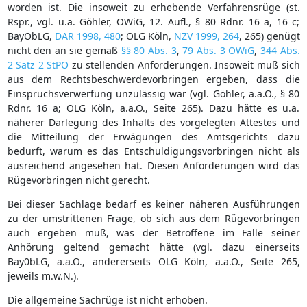
worden ist. Die insoweit zu erhebende Verfahrensrüge (st.
Rspr., vgl. u.a. Göhler, OWiG, 12. Aufl., § 80 Rdnr. 16 a, 16 c;
BayObLG,
DAR 1998, 480
; OLG Köln,
NZV 1999, 264
, 265) genügt
nicht den an sie gemäß
§§ 80 Abs. 3
,
79 Abs. 3 OWiG
,
344 Abs.
2 Satz 2 StPO
zu stellenden Anforderungen. Insoweit muß sich
aus dem Rechtsbeschwerdevorbringen ergeben, dass die
Einspruchsverwerfung unzulässig war (vgl. Göhler, a.a.O., § 80
Rdnr. 16 a; OLG Köln, a.a.O., Seite 265). Dazu hätte es u.a.
näherer Darlegung des Inhalts des vorgelegten Attestes und
die Mitteilung der Erwägungen des Amtsgerichts dazu
bedurft, warum es das Entschuldigungsvorbringen nicht als
ausreichend angesehen hat. Diesen Anforderungen wird das
Rügevorbringen nicht gerecht.
Bei dieser Sachlage bedarf es keiner näheren Ausführungen
zu der umstrittenen Frage, ob sich aus dem Rügevorbringen
auch ergeben muß, was der Betroffene im Falle seiner
Anhörung geltend gemacht hätte (vgl. dazu einerseits
Bay0bLG, a.a.O., andererseits OLG Köln, a.a.O., Seite 265,
jeweils m.w.N.).
Die allgemeine Sachrüge ist nicht erhoben.