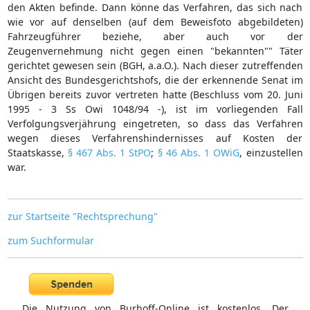
den Akten befinde. Dann könne das Verfahren, das sich nach
wie vor auf denselben (auf dem Beweisfoto abgebildeten)
Fahrzeugführer beziehe, aber auch vor der
Zeugenvernehmung nicht gegen einen "bekannten"" Täter
gerichtet gewesen sein (BGH, a.a.O.). Nach dieser zutreffenden
Ansicht des Bundesgerichtshofs, die der erkennende Senat im
Übrigen bereits zuvor vertreten hatte (Beschluss vom 20. Juni
1995 - 3 Ss Owi 1048/94 -), ist im vorliegenden Fall
Verfolgungsverjährung eingetreten, so dass das Verfahren
wegen dieses Verfahrenshindernisses auf Kosten der
Staatskasse,
§ 467 Abs. 1 StPO
;
§ 46 Abs. 1 OWiG
, einzustellen
war.
zur Startseite "Rechtsprechung"
zum Suchformular
Die Nutzung von Burhoff-Online ist kostenlos. Der