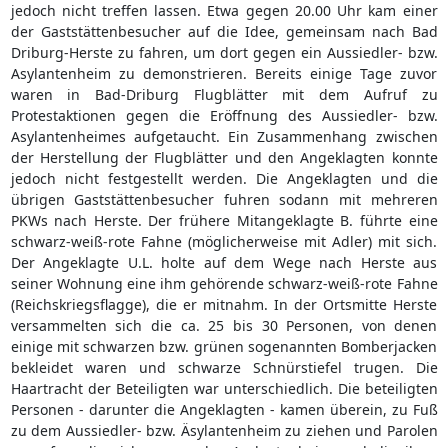
jedoch nicht treffen lassen. Etwa gegen 20.00 Uhr kam einer
der Gaststättenbesucher auf die Idee, gemeinsam nach Bad
Driburg-Herste zu fahren, um dort gegen ein Aussiedler- bzw.
Asylantenheim zu demonstrieren. Bereits einige Tage zuvor
waren in Bad-Driburg Flugblätter mit dem Aufruf zu
Protestaktionen gegen die Eröffnung des Aussiedler- bzw.
Asylantenheimes aufgetaucht. Ein Zusammenhang zwischen
der Herstellung der Flugblätter und den Angeklagten konnte
jedoch nicht festgestellt werden. Die Angeklagten und die
übrigen Gaststättenbesucher fuhren sodann mit mehreren
PKWs nach Herste. Der frühere Mitangeklagte B. führte eine
schwarz-weiß-rote Fahne (möglicherweise mit Adler) mit sich.
Der Angeklagte U.L. holte auf dem Wege nach Herste aus
seiner Wohnung eine ihm gehörende schwarz-weiß-rote Fahne
(Reichskriegsflagge), die er mitnahm. In der Ortsmitte Herste
versammelten sich die ca. 25 bis 30 Personen, von denen
einige mit schwarzen bzw. grünen sogenannten Bomberjacken
bekleidet waren und schwarze Schnürstiefel trugen. Die
Haartracht der Beteiligten war unterschiedlich. Die beteiligten
Personen - darunter die Angeklagten - kamen überein, zu Fuß
zu dem Aussiedler- bzw. Äsylantenheim zu ziehen und Parolen