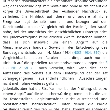
Durchschnittsbeobachters die erkennbare Drohung verbunden
war, der Forderung ggf. mit Gewalt und ohne Rücksicht auf die
körperliche Unversehrtheit der Ausländer Nachdruck zu
verleihen. Im Hinblick auf diese und andere ähnliche
Ereignisse liegt deshalb nunmehr und bezogen auf den
Tatzeitpunkt auch der Vergleich mit der Parole "Juden raus!"
nahe, bei der angesichts des geschichtlichen Hintergrundes
der Judenverfolgung keine ernsten Zweifel bestehen können,
dass es sich insoweit um einen Angriff auf die
Menschenwürde handelt. Soweit in der Entscheidung des
Bundesgerichtshofs vom 14. März 1984 (
NStZ 1984, 310
) die
Vergleichbarkeit dieser Parolen - allerdings auch nur im
Hinblick auf die speziellen Tatbestandsvoraussetzungen des
§
130 Nr. 2 StGB
- noch verneint, wird, kann dies nach
Auffassung des Senats auf dem Hintergrund der der Tat
vorangegangenen ausländerfeindlichen Ausschreitungen
nicht mehr ohne weiteres gelten.
Jedenfalls aber hat die Strafkammer bei der Prüfung, ob es zu
einem Angriff auf die Menschenwürde gekommen ist, die von
ihr festgestellten Begleitumstände nicht ausreichend und
rechtsfehlerfrei berücksichtigt, unter denen die Parole
"Ausländer raus!“ gerufen wurde. Dabei kommt es entgegen