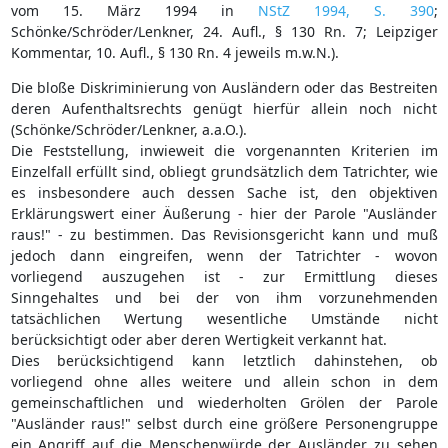
vom 15. März 1994 in
NStZ 1994, S. 390
;
Schönke/Schröder/Lenkner, 24. Aufl., § 130 Rn. 7; Leipziger
Kommentar, 10. Aufl., § 130 Rn. 4 jeweils m.w.N.).
Die bloße Diskriminierung von Ausländern oder das Bestreiten
deren Aufenthaltsrechts genügt hierfür allein noch nicht
(Schönke/Schröder/Lenkner, a.a.O.).
Die Feststellung, inwieweit die vorgenannten Kriterien im
Einzelfall erfüllt sind, obliegt grundsätzlich dem Tatrichter, wie
es insbesondere auch dessen Sache ist, den objektiven
Erklärungswert einer Äußerung - hier der Parole "Ausländer
raus!" - zu bestimmen. Das Revisionsgericht kann und muß
jedoch dann eingreifen, wenn der Tatrichter - wovon
vorliegend auszugehen ist - zur Ermittlung dieses
Sinngehaltes und bei der von ihm vorzunehmenden
tatsächlichen Wertung wesentliche Umstände nicht
berücksichtigt oder aber deren Wertigkeit verkannt hat.
Dies berücksichtigend kann letztlich dahinstehen, ob
vorliegend ohne alles weitere und allein schon in dem
gemeinschaftlichen und wiederholten Grölen der Parole
"Ausländer raus!" selbst durch eine größere Personengruppe
ein Angriff auf die Menschenwürde der Ausländer zu sehen