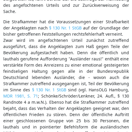
des angefochtenen Urteils und zur Zurückverweisung der
Sache.
Die Strafkammer hat die Voraussetzungen einer Strafbarkeit
der Angeklagten nach
§ 130 Nr. 1 StGB
auf der Grundlage der
bisher getroffenen Feststellungen rechtsfehlerhaft verneint.
Zwar wird im angefochtenen Urteil zunächst zutreffend
ausgeführt, dass die Angeklagten zum Haß gegen Teile der
Bevölkerung aufgestachelt haben. Denn die öffentlich und
lauthals gerufene Aufforderung "Ausländer raus!" enthält eine
verstärkte Form des Anreizens zu einer emotional gesteigerten
feindseligen Haltung gegen alle in der Bundesrepublik
Deutschland lebenden Ausländer, die - wovon auch die
Strafkammer zutreffend ausgegangen ist, Teil der Bevölkerung
im Sinne des
§ 130 Nr. 1 StGB
sind (vgl. HansOLG Hamburg,
MDR 1981, S. 71
; Schönke/Schröder/Lenkner, 24. Aufl., § 130
Randnote 4 a m.w.N.). Ebenso hat die Strafkammer zutreffend
bejaht, dass das Verhalten der Angeklagten geeignet war, den
öffentlichen Frieden zu stören. Denn der öffentliche Auftritt
einer geschlossenen Gruppe von 25 bis 30 Personen, die
lauthals und in pointierter Befehlsform die ausländischen