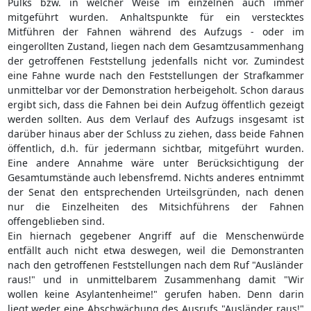
Pulks bzw. in welcher Weise im einzelnen auch immer
mitgeführt wurden. Anhaltspunkte für ein verstecktes
Mitführen der Fahnen während des Aufzugs - oder im
eingerollten Zustand, liegen nach dem Gesamtzusammenhang
der getroffenen Feststellung jedenfalls nicht vor. Zumindest
eine Fahne wurde nach den Feststellungen der Strafkammer
unmittelbar vor der Demonstration herbeigeholt. Schon daraus
ergibt sich, dass die Fahnen bei dein Aufzug öffentlich gezeigt
werden sollten. Aus dem Verlauf des Aufzugs insgesamt ist
darüber hinaus aber der Schluss zu ziehen, dass beide Fahnen
öffentlich, d.h. für jedermann sichtbar, mitgeführt wurden.
Eine andere Annahme wäre unter Berücksichtigung der
Gesamtumstände auch lebensfremd. Nichts anderes entnimmt
der Senat den entsprechenden Urteilsgründen, nach denen
nur die Einzelheiten des Mitsichführens der Fahnen
offengeblieben sind.
Ein hiernach gegebener Angriff auf die Menschenwürde
entfällt auch nicht etwa deswegen, weil die Demonstranten
nach den getroffenen Feststellungen nach dem Ruf "Ausländer
raus!" und in unmittelbarem Zusammenhang damit "Wir
wollen keine Asylantenheime!" gerufen haben. Denn darin
liegt weder eine Abschwächung des Ausrufs "Ausländer raus!"