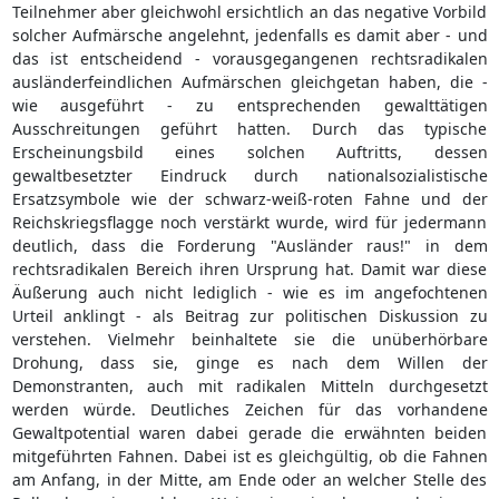
Teilnehmer aber gleichwohl ersichtlich an das negative Vorbild
solcher Aufmärsche angelehnt, jedenfalls es damit aber - und
das ist entscheidend - vorausgegangenen rechtsradikalen
ausländerfeindlichen Aufmärschen gleichgetan haben, die -
wie ausgeführt - zu entsprechenden gewalttätigen
Ausschreitungen geführt hatten. Durch das typische
Erscheinungsbild eines solchen Auftritts, dessen
gewaltbesetzter Eindruck durch nationalsozialistische
Ersatzsymbole wie der schwarz-weiß-roten Fahne und der
Reichskriegsflagge noch verstärkt wurde, wird für jedermann
deutlich, dass die Forderung "Ausländer raus!" in dem
rechtsradikalen Bereich ihren Ursprung hat. Damit war diese
Äußerung auch nicht lediglich - wie es im angefochtenen
Urteil anklingt - als Beitrag zur politischen Diskussion zu
verstehen. Vielmehr beinhaltete sie die unüberhörbare
Drohung, dass sie, ginge es nach dem Willen der
Demonstranten, auch mit radikalen Mitteln durchgesetzt
werden würde. Deutliches Zeichen für das vorhandene
Gewaltpotential waren dabei gerade die erwähnten beiden
mitgeführten Fahnen. Dabei ist es gleichgültig, ob die Fahnen
am Anfang, in der Mitte, am Ende oder an welcher Stelle des