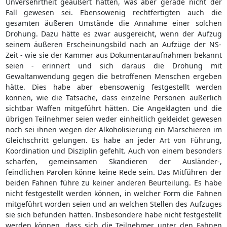
Unversehrtheit geäußert hätten, was aber gerade nicht der
Fall gewesen sei. Ebensowenig rechtfertigten auch die
gesamten äußeren Umstände die Annahme einer solchen
Drohung. Dazu hätte es zwar ausgereicht, wenn der Aufzug
seinem äußeren Erscheinungsbild nach an Aufzüge der NS-
Zeit - wie sie der Kammer aus Dokumentaraufnahmen bekannt
seien - erinnert und sich daraus die Drohung mit
Gewaltanwendung gegen die betroffenen Menschen ergeben
hätte. Dies habe aber ebensowenig festgestellt werden
können, wie die Tatsache, dass einzelne Personen äußerlich
sichtbar Waffen mitgeführt hätten. Die Angeklagten und die
übrigen Teilnehmer seien weder einheitlich gekleidet gewesen
noch sei ihnen wegen der Alkoholisierung ein Marschieren im
Gleichschritt gelungen. Es habe an jeder Art von Führung,
Koordination und Disziplin gefehlt. Auch von einem besonders
scharfen, gemeinsamen Skandieren der Ausländer-,
feindlichen Parolen könne keine Rede sein. Das Mitführen der
beiden Fahnen führe zu keiner anderen Beurteilung. Es habe
nicht festgestellt werden können, in welcher Form die Fahnen
mitgeführt worden seien und an welchen Stellen des Aufzuges
sie sich befunden hätten. Insbesondere habe nicht festgestellt
werden können, dass sich die Teilnehmer unter den Fahnen