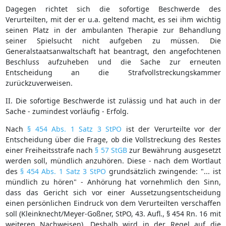
Dagegen richtet sich die sofortige Beschwerde des
Verurteilten, mit der er u.a. geltend macht, es sei ihm wichtig
seinen Platz in der ambulanten Therapie zur Behandlung
seiner Spielsucht nicht aufgeben zu müssen. Die
Generalstaatsanwaltschaft hat beantragt, den angefochtenen
Beschluss aufzuheben und die Sache zur erneuten
Entscheidung an die Strafvollstreckungskammer
zurückzuverweisen.
II. Die sofortige Beschwerde ist zulässig und hat auch in der
Sache - zumindest vorläufig - Erfolg.
Nach
§ 454 Abs. 1 Satz 3 StPO
ist der Verurteilte vor der
Entscheidung über die Frage, ob die Vollstreckung des Restes
einer Freiheitsstrafe nach
§ 57 StGB
zur Bewährung ausgesetzt
werden soll, mündlich anzuhören. Diese - nach dem Wortlaut
des
§ 454 Abs. 1 Satz 3 StPO
grundsätzlich zwingende: "... ist
mündlich zu hören" - Anhörung hat vornehmlich den Sinn,
dass das Gericht sich vor einer Aussetzungsentscheidung
einen persönlichen Eindruck von dem Verurteilten verschaffen
soll (Kleinknecht/Meyer-Goßner, StPO, 43. Aufl., § 454 Rn. 16 mit
weiteren Nachweisen). Deshalb wird in der Regel auf die