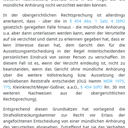
mündliche Anhörung nicht verzichtet werden können.
In der obergerichtlichen Rechtsprechung ist allerdings
anerkannt, dass - über die in
§ 454 Abs. 1 Satz 4 StPO
gesetzlich geregelten Fälle hinaus - die mündliche Anhörung
u.a. aber dann unterlassen werden kann, wenn der Verurteilte
auf sie verzichtet und damit zu erkennen gegeben hat, dass er
kein Interesse daran hat, dem Gericht den für die
Aussetzungsentscheidung in der Regel mitentscheidenden
persönlichen Eindruck von seiner Person zu verschaffen. In
diesem Fall ist es, wenn der Verzicht eindeutig ist, nicht zu
beanstanden, wenn das Gericht ohne mündliche Anhörung
über die weitere Vollstreckung bzw. Aussetzung der
verbliebenen Reststrafe entscheidet (OLG Hamm
MDR 1975,
775
; Kleinknecht/Meyer-Goßner, a.a.O.,
§ 454 StPO
Rn. 30 mit
weiteren Nachweisen aus der obergerichtlichen
Rechtsprechung).
Entsprechend diesen Grundsätzen hat vorliegend die
Strafvollstreckungskammer zur Recht vor Erlass der
angefochtenen Entscheidung von einer mündlichen Anhörung
des Verurteilten abgesehen. Zutreffend hat sie das Verhalten