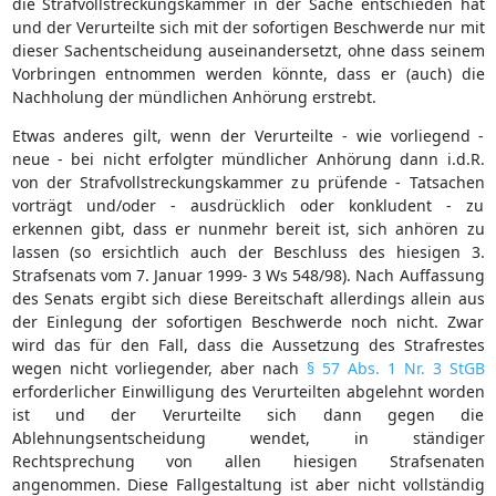
die Strafvollstreckungskammer in der Sache entschieden hat
und der Verurteilte sich mit der sofortigen Beschwerde nur mit
dieser Sachentscheidung auseinandersetzt, ohne dass seinem
Vorbringen entnommen werden könnte, dass er (auch) die
Nachholung der mündlichen Anhörung erstrebt.
Etwas anderes gilt, wenn der Verurteilte - wie vorliegend -
neue - bei nicht erfolgter mündlicher Anhörung dann i.d.R.
von der Strafvollstreckungskammer zu prüfende - Tatsachen
vorträgt und/oder - ausdrücklich oder konkludent - zu
erkennen gibt, dass er nunmehr bereit ist, sich anhören zu
lassen (so ersichtlich auch der Beschluss des hiesigen 3.
Strafsenats vom 7. Januar 1999- 3 Ws 548/98). Nach Auffassung
des Senats ergibt sich diese Bereitschaft allerdings allein aus
der Einlegung der sofortigen Beschwerde noch nicht. Zwar
wird das für den Fall, dass die Aussetzung des Strafrestes
wegen nicht vorliegender, aber nach
§ 57 Abs. 1 Nr. 3 StGB
erforderlicher Einwilligung des Verurteilten abgelehnt worden
ist und der Verurteilte sich dann gegen die
Ablehnungsentscheidung wendet, in ständiger
Rechtsprechung von allen hiesigen Strafsenaten
angenommen. Diese Fallgestaltung ist aber nicht vollständig