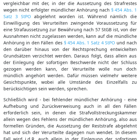
vergleichbar mit der, in der die Aussetzung des Strafrestes
wegen nicht erfolgter mündlicher Anhörung nach
§ 454 Abs. 1
Satz 3 StPO
abgelehnt worden ist. Während nämlich die
Einwilligung des Verurteilten zwingende Voraussetzung für
eine Strafaussetzung zur Bewährung nach 57 StGB ist, von der
Ausnahmen nicht zugelassen werden, kann auf die mündliche
Anhörung in den Fällen des
§ 454 Abs. 1 Satz 4 StPO
und nach
den darüber hinaus von der Rechtsprechung entwickelten
Grundsätzen verzichtet werden. Daraus folgt, dass allein aus
der Einlegung der sofortigen Beschwerde nicht der Schluss
gezogen werden kann, der Verurteilte wolle nun doch
mündlich angehört werden. Dafür müssen vielmehr weitere
Gesichtspunkte, wobei alle Umstände des Einzelfalls zu
berücksichtigen sein werden, sprechen.
Schließlich wird - bei fehlender mündlicher Anhörung - eine
Aufhebung und Zurückverweisung auch in all den Fällen
erforderlich sein, in denen die Strafvollstreckungskammer
allein wegen des Fehlens der mündlichen Anhörung, also aus
formellen Gründen, die Aussetzung der Reststrafe abgelehnt
hat und sich der Verurteilte dagegen nun wendet. In diesem
Fall wird i.d.R. auch allein in der Einlegung der sofortigen