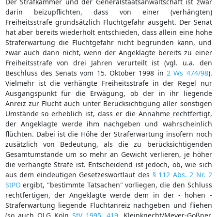
Der Strafkammer und der Generalstaatsanwaltschaft ist zwar
darin beizupflichten, dass von einer (verhängten)
Freiheitsstrafe grundsätzlich Fluchtgefahr ausgeht. Der Senat
hat aber bereits wiederholt entschieden, dass allein eine hohe
Straferwartung die Fluchtgefahr nicht begründen kann, und
zwar auch dann nicht, wenn der Angeklagte bereits zu einer
Freiheitsstrafe von drei Jahren verurteilt ist (vgl. u.a. den
Beschluss des Senats vom 15. Oktober 1998 in
2 Ws 474/98
).
Vielmehr ist die verhängte Freiheitsstrafe in der Regel nur
Ausgangspunkt für die Erwägung, ob der in ihr liegende
Anreiz zur Flucht auch unter Berücksichtigung aller sonstigen
Umstände so erheblich ist, dass er die Annahme rechtfertigt,
der Angeklagte werde ihm nachgeben und wahrscheinlich
flüchten. Dabei ist die Höhe der Straferwartung insofern noch
zusätzlich von Bedeutung, als die zu berücksichtigenden
Gesamtumstände um so mehr an Gewicht verlieren, je höher
die verhängte Strafe ist. Entscheidend ist jedoch, ob, wie sich
aus dem eindeutigen Gesetzeswortlaut des
§ 112 Abs. 2 Nr. 2
StPO
ergibt, "bestimmte Tatsachen" vorliegen, die den Schluss
rechtfertigen, der Angeklagte werde dem in der - hohen -
Straferwartung liegende Fluchtanreiz nachgeben und fliehen
(so auch OLG Köln
StV 1995, 419
, Kleinknecht/Meyer-Goßner,