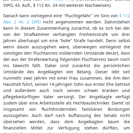
StPO, 43. Aufl., § 112 Rn. 24 mit weiteren Nachweisen).
Danach kann vorliegend eine "Fluchtgefahr" im Sinn von
§ 112
Abs. 2 Nr. 2 StPO
nicht angenommen werden. Dahinstehen
kann in diesem Zusammenhang zunächst, ob es sich bei der
von der Strafkammer verhängten Freiheitsstrafe von drei
Jahren überhaupt um eine
"hohe
" Strafe handelt. Denn selbst
wenn davon auszugehen wäre, überwiegen vorliegend die
sonstigen den Fluchtanreiz mildernden Umstände derart, dass
der aus der Straferwartung folgenden Fluchtanreiz kaum noch
ins Gewicht fällt. Dabei sind zunächst die persönlichen
Umstände des Angeklagten von Belang. Dieser lebt seit
nunmehr zwei Jahren mit einer Frau zusammen, die ihm den
Haushalt führt, seinen 14-jährigen Sohn aus erster Ehe betreut
und außerdem auch noch seinen schwer kranken und
pflegebedürftigen Vater versorgt. Der Angeklagte verfügt
zudem über eine Arbeitsstelle als Hochbautechniker. Damit ist
insgesamt von fluchthindernden familiären Bindungen
auszugehen. Auch darf nach Auffassung des Senats nicht
übersehen werden, dass dem Angeklagten kaum die
finanziellen Mittel zur Verfügung stehen dürften, um