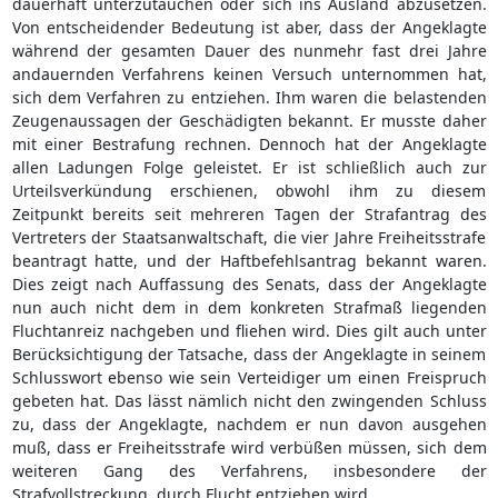
dauerhaft unterzutauchen oder sich ins Ausland abzusetzen.
Von entscheidender Bedeutung ist aber, dass der Angeklagte
während der gesamten Dauer des nunmehr fast drei Jahre
andauernden Verfahrens keinen Versuch unternommen hat,
sich dem Verfahren zu entziehen. Ihm waren die belastenden
Zeugenaussagen der Geschädigten bekannt. Er musste daher
mit einer Bestrafung rechnen. Dennoch hat der Angeklagte
allen Ladungen Folge geleistet. Er ist schließlich auch zur
Urteilsverkündung erschienen, obwohl ihm zu diesem
Zeitpunkt bereits seit mehreren Tagen der Strafantrag des
Vertreters der Staatsanwaltschaft, die vier Jahre Freiheitsstrafe
beantragt hatte, und der Haftbefehlsantrag bekannt waren.
Dies zeigt nach Auffassung des Senats, dass der Angeklagte
nun auch nicht dem in dem konkreten Strafmaß liegenden
Fluchtanreiz nachgeben und fliehen wird. Dies gilt auch unter
Berücksichtigung der Tatsache, dass der Angeklagte in seinem
Schlusswort ebenso wie sein Verteidiger um einen Freispruch
gebeten hat. Das lässt nämlich nicht den zwingenden Schluss
zu, dass der Angeklagte, nachdem er nun davon ausgehen
muß, dass er Freiheitsstrafe wird verbüßen müssen, sich dem
weiteren Gang des Verfahrens, insbesondere der
Strafvollstreckung, durch Flucht entziehen wird.