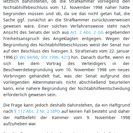
letztlich dahinstehen, ob die Strafkammer vorliegend den
Nichtabhilfebeschluss vom 12. November 1998 näher hätte
begründen müssen und ob, da sie das nicht getan hat, die
Sache ggf. zunächst an die Strafkammer zurückzuverweisen
gewesen wäre. Einer solchen Verfahrensweise steht nach
Ansicht des Senats der sich aus
Art. 2 Abs. 2 GG
ergebenden
Freiheitsanspruch des Angeklagten entgegen. Wegen der
Begründung des Nichtabhilfebeschlusses weist der Senat nur
auf den Beschluss des hiesigen 3. Strafsenats vom 22. Januar
1996 (
3 Ws 94/96
,
StV 1996, 421
) hin. Danach dürfte, wenn es
sich bei dem Vortrag des Verteidigers in der
Beschwerdebegründung vom 10. November 1998 um neues
Vorbringen gehandelt hat, was der Senat aufgrund des
vorliegenden Aktenmaterials nicht abschließend beurteilen
kann, eine nähere Begründung der Nichtabhilfeentscheidung
erforderlich gewesen sein.
Die Frage kann jedoch deshalb dahinstehen, da ein Haftgrund
nach
§ 112 Abs. 2 Nr. 2 StPO
auf keinen Fall besteht und daher
der Haftbefehl der Kammer vom 9. November 1998
aufzuheben war.