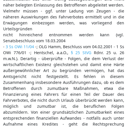
näher belegten Einlassung des Betroffenen abgeleitet werden.
Vielmehr müssen - ggf. unter Ladung von Zeugen - die
näheren Auswirkungen des Fahrverbotes ermittelt und in die
Erwägungen einbezogen werden, was vorliegend den
Urteilsgründen
nicht hinreichend entnommen werden kann (vgl.
Senatsbeschluss vom 18.03.2004
-
3 Ss OWi 11/04
-; OLG Hamm, Beschluss vom 04.02.2001 - 1 Ss
OWi 776/01 -; Hentschel, a.a.O.,
§ 25 StVG
Rdnr. 25 u. 26
m.w.N.). Derartig - überprüfte - Folgen, die dem Verlust der
wirtschaftlichen Existenz gleichstehen und damit eine Härte
außergewöhnlicher Art zu begründen vermögen, hat das
Amtsgericht nicht festgestellt. Es fehlen in diesem
Zusammenhang insbesondere Ausführungen dazu, ob es dem
Betroffenen durch zumutbare Maßnahmen, etwa die
Finanzierung eines Fahrers für einen Teil der Dauer des
Fahrverbotes, die nicht durch Urlaub überbrückt werden kann,
möglich und zumutbar ist, die beruflichen Folgen
abzumildern. Von einer grundsätzlichen Zumutbarkeit eines
entsprechenden finanziellen Aufwandes - notfalls auch unter
Aufnahme eines Kredites - geht die Rechtsprechung