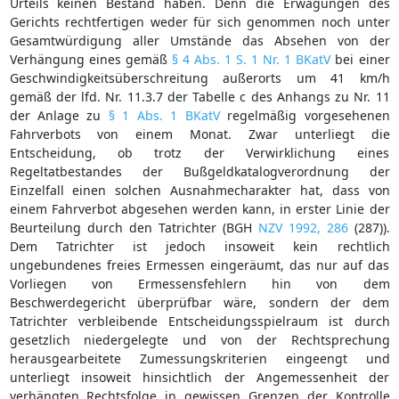
Urteils keinen Bestand haben. Denn die Erwägungen des
Gerichts rechtfertigen weder für sich genommen noch unter
Gesamtwürdigung aller Umstände das Absehen von der
Verhängung eines gemäß
§ 4 Abs. 1 S. 1 Nr. 1 BKatV
bei einer
Geschwindigkeitsüberschreitung außerorts um 41 km/h
gemäß der lfd. Nr. 11.3.7 der Tabelle c des Anhangs zu Nr. 11
der Anlage zu
§ 1 Abs. 1 BKatV
regelmäßig vorgesehenen
Fahrverbots von einem Monat. Zwar unterliegt die
Entscheidung, ob trotz der Verwirklichung eines
Regeltatbestandes der Bußgeldkatalogverordnung der
Einzelfall einen solchen Ausnahmecharakter hat, dass von
einem Fahrverbot abgesehen werden kann, in erster Linie der
Beurteilung durch den Tatrichter (BGH
NZV 1992, 286
(287)).
Dem Tatrichter ist jedoch insoweit kein rechtlich
ungebundenes freies Ermessen eingeräumt, das nur auf das
Vorliegen von Ermessensfehlern hin von dem
Beschwerdegericht überprüfbar wäre, sondern der dem
Tatrichter verbleibende Entscheidungsspielraum ist durch
gesetzlich niedergelegte und von der Rechtsprechung
herausgearbeitete Zumessungskriterien eingeengt und
unterliegt insoweit hinsichtlich der Angemessenheit der
verhängten Rechtsfolge in gewissen Grenzen der Kontrolle