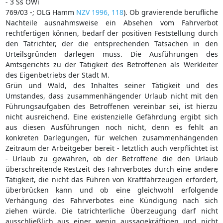
- 3 Ss OWi
769/03 -; OLG Hamm
NZV 1996, 118
). Ob gravierende berufliche
Nachteile ausnahmsweise ein Absehen vom Fahrverbot
rechtfertigen können, bedarf der positiven Feststellung durch
den Tatrichter, der die entsprechenden Tatsachen in den
Urteilsgründen darlegen muss. Die Ausführungen des
Amtsgerichts zu der Tätigkeit des Betroffenen als Werkleiter
des Eigenbetriebs der Stadt M.
Grün und Wald, des Inhaltes seiner Tätigkeit und des
Umstandes, dass zusammenhängender Urlaub nicht mit den
Führungsaufgaben des Betroffenen vereinbar sei, ist hierzu
nicht ausreichend. Eine existenzielle Gefährdung ergibt sich
aus diesen Ausführungen noch nicht, denn es fehlt an
konkreten Darlegungen, für welchen zusammenhängenden
Zeitraum der Arbeitgeber bereit - letztlich auch verpflichtet ist
- Urlaub zu gewähren, ob der Betroffene die den Urlaub
überschreitende Restzeit des Fahrverbotes durch eine andere
Tätigkeit, die nicht das Führen von Kraftfahrzeugen erfordert,
überbrücken kann und ob eine gleichwohl erfolgende
Verhängung des Fahrverbotes eine Kündigung nach sich
ziehen würde. Die tatrichterliche Überzeugung darf nicht
ausschließlich aus einer wenig aussagekräftigen und nicht