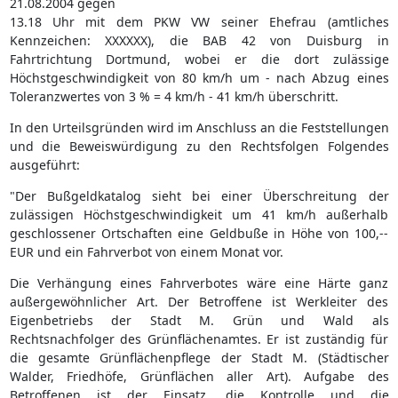
21.08.2004 gegen
13.18 Uhr mit dem PKW VW seiner Ehefrau (amtliches
Kennzeichen: XXXXXX), die BAB 42 von Duisburg in
Fahrtrichtung Dortmund, wobei er die dort zulässige
Höchstgeschwindigkeit von 80 km/h um - nach Abzug eines
Toleranzwertes von 3 % = 4 km/h - 41 km/h überschritt.
In den Urteilsgründen wird im Anschluss an die Feststellungen
und die Beweiswürdigung zu den Rechtsfolgen Folgendes
ausgeführt:
"Der Bußgeldkatalog sieht bei einer Überschreitung der
zulässigen Höchstgeschwindigkeit um 41 km/h außerhalb
geschlossener Ortschaften eine Geldbuße in Höhe von 100,--
EUR und ein Fahrverbot von einem Monat vor.
Die Verhängung eines Fahrverbotes wäre eine Härte ganz
außergewöhnlicher Art. Der Betroffene ist Werkleiter des
Eigenbetriebs der Stadt M. Grün und Wald als
Rechtsnachfolger des Grünflächenamtes. Er ist zuständig für
die gesamte Grünflächenpflege der Stadt M. (Städtischer
Walder, Friedhöfe, Grünflächen aller Art). Aufgabe des
Betroffenen ist der Einsatz, die Kontrolle und die