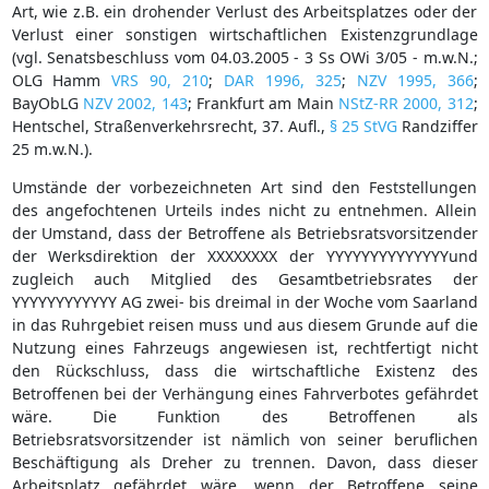
Art, wie z.B. ein drohender Verlust des Arbeitsplatzes oder der
Verlust einer sonstigen wirtschaftlichen Existenzgrundlage
(vgl. Senatsbeschluss vom 04.03.2005 - 3 Ss OWi 3/05 - m.w.N.;
OLG Hamm
VRS 90, 210
;
DAR 1996, 325
;
NZV 1995, 366
;
BayObLG
NZV 2002, 143
; Frankfurt am Main
NStZ-RR 2000, 312
;
Hentschel, Straßenverkehrsrecht, 37. Aufl.,
§ 25 StVG
Randziffer
25 m.w.N.).
Umstände der vorbezeichneten Art sind den Feststellungen
des angefochtenen Urteils indes nicht zu entnehmen. Allein
der Umstand, dass der Betroffene als Betriebsratsvorsitzender
der Werksdirektion der XXXXXXXX der YYYYYYYYYYYYYYund
zugleich auch Mitglied des Gesamtbetriebsrates der
YYYYYYYYYYYY AG zwei- bis dreimal in der Woche vom Saarland
in das Ruhrgebiet reisen muss und aus diesem Grunde auf die
Nutzung eines Fahrzeugs angewiesen ist, rechtfertigt nicht
den Rückschluss, dass die wirtschaftliche Existenz des
Betroffenen bei der Verhängung eines Fahrverbotes gefährdet
wäre. Die Funktion des Betroffenen als
Betriebsratsvorsitzender ist nämlich von seiner beruflichen
Beschäftigung als Dreher zu trennen. Davon, dass dieser
Arbeitsplatz gefährdet wäre, wenn der Betroffene seine