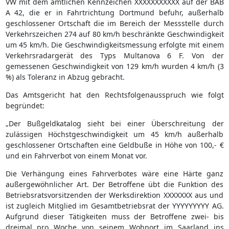
VW mit dem amtlichen Kennzeichen XXXXXXXXXXX auf der BAB
A 42, die er in Fahrtrichtung Dortmund befuhr, außerhalb
geschlossener Ortschaft die im Bereich der Messstelle durch
Verkehrszeichen 274 auf 80 km/h beschränkte Geschwindigkeit
um 45 km/h. Die Geschwindigkeitsmessung erfolgte mit einem
Verkehrsradargerät des Typs Multanova 6 F. Von der
gemessenen Geschwindigkeit von 129 km/h wurden 4 km/h (3
%) als Toleranz in Abzug gebracht.
Das Amtsgericht hat den Rechtsfolgenausspruch wie folgt
begründet:
„Der Bußgeldkatalog sieht bei einer Überschreitung der
zulässigen Höchstgeschwindigkeit um 45 km/h außerhalb
geschlossener Ortschaften eine Geldbuße in Höhe von 100,- €
und ein Fahrverbot von einem Monat vor.
Die Verhängung eines Fahrverbotes wäre eine Härte ganz
außergewöhnlicher Art. Der Betroffene übt die Funktion des
Betriebsratsvorsitzenden der Werksdirektion XXXXXXX aus und
ist zugleich Mitglied im Gesamtbetriebsrat der YYYYYYYYY AG.
Aufgrund dieser Tätigkeiten muss der Betroffene zwei- bis
dreimal pro Woche von seinem Wohnort im Saarland ins