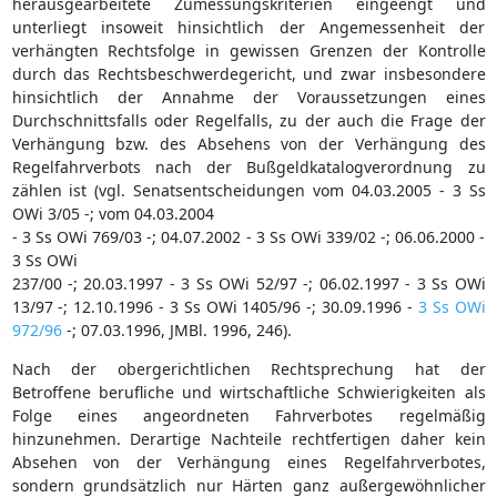
herausgearbeitete Zumessungskriterien eingeengt und
unterliegt insoweit hinsichtlich der Angemessenheit der
verhängten Rechtsfolge in gewissen Grenzen der Kontrolle
durch das Rechtsbeschwerdegericht, und zwar insbesondere
hinsichtlich der Annahme der Voraussetzungen eines
Durchschnittsfalls oder Regelfalls, zu der auch die Frage der
Verhängung bzw. des Absehens von der Verhängung des
Regelfahrverbots nach der Bußgeldkatalogverordnung zu
zählen ist (vgl. Senatsentscheidungen vom 04.03.2005 - 3 Ss
OWi 3/05 -; vom 04.03.2004
- 3 Ss OWi 769/03 -; 04.07.2002 - 3 Ss OWi 339/02 -; 06.06.2000 -
3 Ss OWi
237/00 -; 20.03.1997 - 3 Ss OWi 52/97 -; 06.02.1997 - 3 Ss OWi
13/97 -; 12.10.1996 - 3 Ss OWi 1405/96 -; 30.09.1996 -
3 Ss OWi
972/96
-; 07.03.1996, JMBl. 1996, 246).
Nach der obergerichtlichen Rechtsprechung hat der
Betroffene berufliche und wirtschaftliche Schwierigkeiten als
Folge eines angeordneten Fahrverbotes regelmäßig
hinzunehmen. Derartige Nachteile rechtfertigen daher kein
Absehen von der Verhängung eines Regelfahrverbotes,
sondern grundsätzlich nur Härten ganz außergewöhnlicher