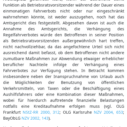
Funktion als Betriebsratsvorsitzender während der Dauer eines
einmonatigen Fahrverbots nicht oder nur eingeschränkt
wahrnehmen könnte, ist weder auszugehen, noch hat das
Amtsgericht dies festgestellt. Abgesehen davon ist auch die
Annahme des Amtsgerichts, die Verhängung des
Regelfahrverbotes würde den Betroffenen in seiner Position
als Betriebsratsvorsitzenden außergewöhnlich hart treffen,
nicht nachvollziehbar, da das angefochtene Urteil sich nicht
ausreichend damit befasst, ob dem Betroffenen nicht andere
zumutbare Maßnahmen zur Abwendung etwaiger erheblicher
beruflicher Nachteile infolge der Verhängung eines
Fahrverbotes zur Verfügung stehen. In Betracht kommen
insbesondere neben der Inanspruchnahme von Urlaub auch
die Möglichkeiten der Benutzung von öffentlichen
Verkehrsmitteln, von Taxen oder die Beschäftigung eines
Aushilfsfahrers oder eine Kombination dieser Maßnahmen,
wobei für hierdurch auftretende finanzielle Belastungen
notfalls eine Kreditaufnahme erfolgen muss (vgl. OLG
Frankfurt
NStZ-RR 2000, 312
; OLG Karlsruhe
NZV 2004, 653
;
BayObLG
NZV 2002, 143
).