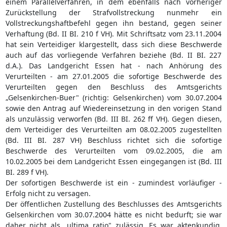
einem Parallelverfahren, in dem ebenfalls nach vorheriger
Zurückstellung der Strafvollstreckung nunmehr ein
Vollstreckungshaftbefehl gegen ihn bestand, gegen seiner
Verhaftung (Bd. II BI. 210 f VH). Mit Schriftsatz vom 23.11.2004
hat sein Verteidiger klargestellt, dass sich diese Beschwerde
auch auf das vorliegende Verfahren beziehe (Bd. II BI. 227
d.A.). Das Landgericht Essen hat - nach Anhörung des
Verurteilten - am 27.01.2005 die sofortige Beschwerde des
Verurteilten gegen den Beschluss des Amtsgerichts
„Gelsenkirchen-Buer" (richtig: Gelsenkirchen) vom 30.07.2004
sowie den Antrag auf Wiedereinsetzung in den vorigen Stand
als unzulässig verworfen (Bd. III BI. 262 ff VH). Gegen diesen,
dem Verteidiger des Verurteilten am 08.02.2005 zugestellten
(Bd. III BI. 287 VH) Beschluss richtet sich die sofortige
Beschwerde des Verurteilten vom 09.02.2005, die am
10.02.2005 bei dem Landgericht Essen eingegangen ist (Bd. III
BI. 289 f VH).
Der sofortigen Beschwerde ist ein - zumindest vorläufiger -
Erfolg nicht zu versagen.
Der öffentlichen Zustellung des Beschlusses des Amtsgerichts
Gelsenkirchen vom 30.07.2004 hätte es nicht bedurft; sie war
daher nicht als „ultima ratio" zulässig. Es war aktenkundig,