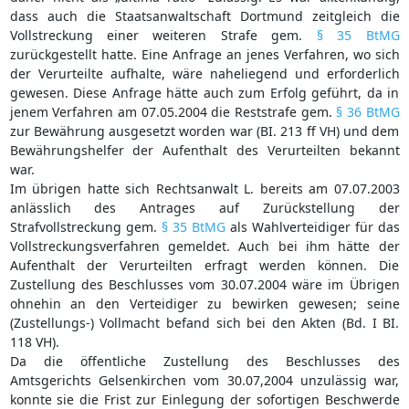
dass auch die Staatsanwaltschaft Dortmund zeitgleich die
Vollstreckung einer weiteren Strafe gem.
§ 35 BtMG
zurückgestellt hatte. Eine Anfrage an jenes Verfahren, wo sich
der Verurteilte aufhalte, wäre naheliegend und erforderlich
gewesen. Diese Anfrage hätte auch zum Erfolg geführt, da in
jenem Verfahren am 07.05.2004 die Reststrafe gem.
§ 36 BtMG
zur Bewährung ausgesetzt worden war (BI. 213 ff VH) und dem
Bewährungshelfer der Aufenthalt des Verurteilten bekannt
war.
Im übrigen hatte sich Rechtsanwalt L. bereits am 07.07.2003
anlässlich des Antrages auf Zurückstellung der
Strafvollstreckung gem.
§ 35 BtMG
als Wahlverteidiger für das
Vollstreckungsverfahren gemeldet. Auch bei ihm hätte der
Aufenthalt der Verurteilten erfragt werden können. Die
Zustellung des Beschlusses vom 30.07.2004 wäre im Übrigen
ohnehin an den Verteidiger zu bewirken gewesen; seine
(Zustellungs-) Vollmacht befand sich bei den Akten (Bd. I BI.
118 VH).
Da die öffentliche Zustellung des Beschlusses des
Amtsgerichts Gelsenkirchen vom 30.07,2004 unzulässig war,
konnte sie die Frist zur Einlegung der sofortigen Beschwerde