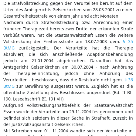
Die Strafvollstreckung gegen den Verurteilten beruht auf dem
Urteil des Amtsgerichts Gelsenkirchen vom 28.03.2001 zu einer
Gesamtfreiheitsstrafe von einem Jahr und acht Monaten.
Nachdem durch Strafvollstreckung bzw. Anrechnung einer
früheren Therapiezeit bereits zwei Drittel der erkannten Strafe
verbüßt waren, hat die Staatsanwaltschaft Essen die weitere
Vollstreckung der Freiheitsstrafe am 18.07.2003 gem.
§ 35
BtMG
zurückgestellt. Der Verurteilte hat die Therapie
absolviert, die sich anschließende Adaptionsbehandlung
jedoch am 21.01.2004 abgebrochen. Daraufhin hat das
Amtsgericht Gelsenkirchen am 30.07.2004 - nach Anhörung
der Therapieeinrichtung, jedoch ohne Anhörung des
Verurteilten - beschlossen, dass die Reststrafe nicht gem.
§ 36
BtMG
zur Bewährung ausgesetzt werde. Zugleich hat es die
öffentliche Zustellung des Beschlusses angeordnet (Bd. II BI.
190, Leseabschrift BI. 191 VH).
Aufgrund Vollstreckungshaftbefehls der Staatsanwaltschaft
Essen wurde der Verurteilte am 29.11.2004 festgenommen und
befindet sich seitdem in dieser Sache in Strafhaft, zurzeit in
der Justizvollzugsanstalt Gelsenkirchen.
Mit Schreiben vom 01. 11.2004 wandte sich der Verurteilte in