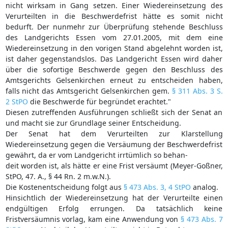
nicht wirksam in Gang setzen. Einer Wiedereinsetzung des
Verurteilten in die Beschwerdefrist hätte es somit nicht
bedurft. Der nunmehr zur Überprüfung stehende Beschluss
des Landgerichts Essen vom 27.01.2005, mit dem eine
Wiedereinsetzung in den vorigen Stand abgelehnt worden ist,
ist daher gegenstandslos. Das Landgericht Essen wird daher
über die sofortige Beschwerde gegen den Beschluss des
Amtsgerichts Gelsenkirchen erneut zu entscheiden haben,
falls nicht das Amtsgericht Gelsenkirchen gem.
§ 311 Abs. 3 S.
2 StPO
die Beschwerde für begründet erachtet."
Diesen zutreffenden Ausführungen schließt sich der Senat an
und macht sie zur Grundlage seiner Entscheidung.
Der Senat hat dem Verurteilten zur Klarstellung
Wiedereinsetzung gegen die Versäumung der Beschwerdefrist
gewährt, da er vom Landgericht irrtümlich so behan-
deit worden ist, als hätte er eine Frist versäumt (Meyer-Goßner,
StPO, 47. A., § 44 Rn. 2 m.w.N.).
Die Kostenentscheidung folgt aus
§ 473 Abs. 3, 4 StPO
analog.
Hinsichtlich der Wiedereinsetzung hat der Verurteilte einen
endgültigen Erfolg errungen. Da tatsächlich keine
Fristversäumnis vorlag, kam eine Anwendung von
§ 473 Abs. 7