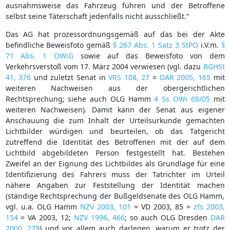
ausnahmsweise das Fahrzeug führen und der Betroffene
selbst seine Täterschaft jedenfalls nicht ausschließt.“
Das AG hat prozessordnungsgemäß auf das bei der Akte
befindliche Beweisfoto gemäß
§ 267 Abs. 1 Satz 3 StPO
i.V.m.
§
71 Abs. 1 OWiG
sowie auf das Beweisfoto von dem
Verkehrsverstoß vom 17. März 2004 verwiesen (vgl. dazu
BGHSt
41, 376
und zuletzt Senat in
VRS 108, 27
=
DAR 2005, 165
mit
weiteren Nachweisen aus der obergerichtlichen
Rechtsprechung; siehe auch OLG Hamm
4 Ss OWi 68/05
mit
weiteren Nachweisen). Damit kann der Senat aus eigener
Anschauung die zum Inhalt der Urteilsurkunde gemachten
Lichtbilder würdigen und beurteilen, ob das Tatgericht
zutreffend die Identität des Betroffenen mit der auf dem
Lichtbild abgebildeten Person festgestellt hat. Bestehen
Zweifel an der Eignung des Lichtbildes als Grundlage für eine
Identifizierung des Fahrers muss der Tatrichter im Urteil
nähere Angaben zur Feststellung der Identität machen
(ständige Rechtsprechung der Bußgeldsenate des OLG Hamm,
vgl. u.a. OLG Hamm
NZV 2003, 101
= VD 2003, 85 =
zfs 2003,
154
= VA 2003, 12;
NZV 1996, 466
; so auch OLG Dresden
DAR
2000, 279
) und vor allem auch darlegen, warum er trotz der