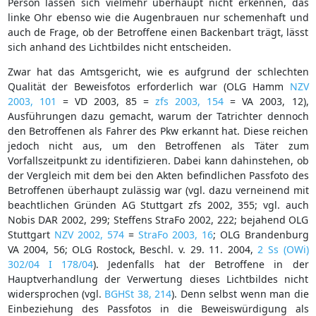
Person lassen sich vielmehr überhaupt nicht erkennen, das
linke Ohr ebenso wie die Augenbrauen nur schemenhaft und
auch de Frage, ob der Betroffene einen Backenbart trägt, lässt
sich anhand des Lichtbildes nicht entscheiden.
Zwar hat das Amtsgericht, wie es aufgrund der schlechten
Qualität der Beweisfotos erforderlich war (OLG Hamm
NZV
2003, 101
= VD 2003, 85 =
zfs 2003, 154
= VA 2003, 12),
Ausführungen dazu gemacht, warum der Tatrichter dennoch
den Betroffenen als Fahrer des Pkw erkannt hat. Diese reichen
jedoch nicht aus, um den Betroffenen als Täter zum
Vorfallszeitpunkt zu identifizieren. Dabei kann dahinstehen, ob
der Vergleich mit dem bei den Akten befindlichen Passfoto des
Betroffenen überhaupt zulässig war (vgl. dazu verneinend mit
beachtlichen Gründen AG Stuttgart zfs 2002, 355; vgl. auch
Nobis DAR 2002, 299; Steffens StraFo 2002, 222; bejahend OLG
Stuttgart
NZV 2002, 574
=
StraFo 2003, 16
; OLG Brandenburg
VA 2004, 56; OLG Rostock, Beschl. v. 29. 11. 2004,
2 Ss (OWi)
302/04
I 178/04
). Jedenfalls hat der Betroffene in der
Hauptverhandlung der Verwertung dieses Lichtbildes nicht
widersprochen (vgl.
BGHSt 38, 214
). Denn selbst wenn man die
Einbeziehung des Passfotos in die Beweiswürdigung als