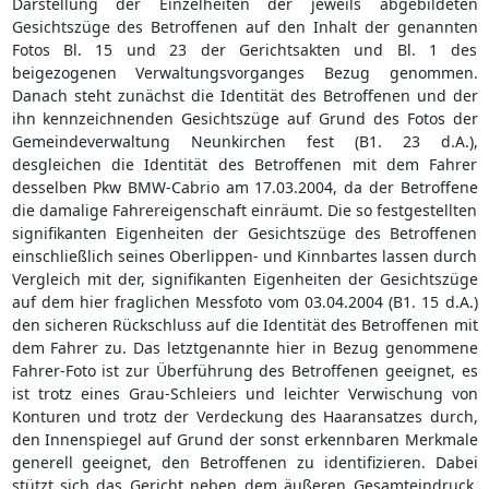
Darstellung der Einzelheiten der jeweils abgebildeten
Gesichtszüge des Betroffenen auf den Inhalt der genannten
Fotos Bl. 15 und 23 der Gerichtsakten und Bl. 1 des
beigezogenen Verwaltungsvorganges Bezug genommen.
Danach steht zunächst die Identität des Betroffenen und der
ihn kennzeichnenden Gesichtszüge auf Grund des Fotos der
Gemeindeverwaltung Neunkirchen fest (B1. 23 d.A.),
desgleichen die Identität des Betroffenen mit dem Fahrer
desselben Pkw BMW-Cabrio am 17.03.2004, da der Betroffene
die damalige Fahrereigenschaft einräumt. Die so festgestellten
signifikanten Eigenheiten der Gesichtszüge des Betroffenen
einschließlich seines Oberlippen- und Kinnbartes lassen durch
Vergleich mit der, signifikanten Eigenheiten der Gesichtszüge
auf dem hier fraglichen Messfoto vom 03.04.2004 (B1. 15 d.A.)
den sicheren Rückschluss auf die Identität des Betroffenen mit
dem Fahrer zu. Das letztgenannte hier in Bezug genommene
Fahrer-Foto ist zur Überführung des Betroffenen geeignet, es
ist trotz eines Grau-Schleiers und leichter Verwischung von
Konturen und trotz der Verdeckung des Haaransatzes durch,
den Innenspiegel auf Grund der sonst erkennbaren Merkmale
generell geeignet, den Betroffenen zu identifizieren. Dabei
stützt sich das Gericht neben dem äußeren Gesamteindruck,