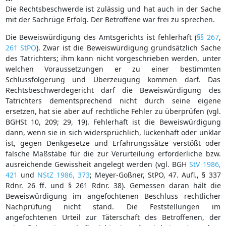
Die Rechtsbeschwerde ist zulässig und hat auch in der Sache
mit der Sachrüge Erfolg. Der Betroffene war frei zu sprechen.
Die Beweiswürdigung des Amtsgerichts ist fehlerhaft (
§§ 267
,
261 StPO
). Zwar ist die Beweiswürdigung grundsätzlich Sache
des Tatrichters; ihm kann nicht vorgeschrieben werden, unter
welchen Voraussetzungen er zu einer bestimmten
Schlussfolgerung und Überzeugung kommen darf. Das
Rechtsbeschwerdegericht darf die Beweiswürdigung des
Tatrichters dementsprechend nicht durch seine eigene
ersetzen, hat sie aber auf rechtliche Fehler zu überprüfen (vgl.
BGHSt 10, 209; 29, 19). Fehlerhaft ist die Beweiswürdigung
dann, wenn sie in sich widersprüchlich, lückenhaft oder unklar
ist, gegen Denkgesetze und Erfahrungssätze verstößt oder
falsche Maßstäbe für die zur Verurteilung erforderliche bzw.
ausreichende Gewissheit angelegt werden (vgl. BGH
StV 1986,
421
und
NStZ 1986, 373
; Meyer-Goßner, StPO, 47. Aufl., § 337
Rdnr. 26 ff. und § 261 Rdnr. 38). Gemessen daran hält die
Beweiswürdigung im angefochtenen Beschluss rechtlicher
Nachprüfung nicht stand. Die Feststellungen im
angefochtenen Urteil zur Täterschaft des Betroffenen, der