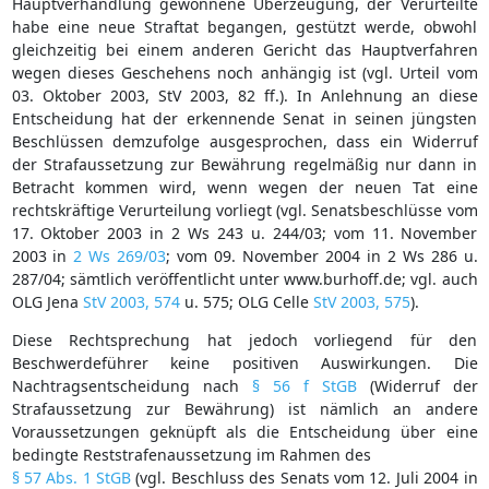
Hauptverhandlung gewonnene Überzeugung, der Verurteilte
habe eine neue Straftat begangen, gestützt werde, obwohl
gleichzeitig bei einem anderen Gericht das Hauptverfahren
wegen dieses Geschehens noch anhängig ist (vgl. Urteil vom
03. Oktober 2003, StV 2003, 82 ff.). In Anlehnung an diese
Entscheidung hat der erkennende Senat in seinen jüngsten
Beschlüssen demzufolge ausgesprochen, dass ein Widerruf
der Strafaussetzung zur Bewährung regelmäßig nur dann in
Betracht kommen wird, wenn wegen der neuen Tat eine
rechtskräftige Verurteilung vorliegt (vgl. Senatsbeschlüsse vom
17. Oktober 2003 in 2 Ws 243 u. 244/03; vom 11. November
2003 in
2 Ws 269/03
; vom 09. November 2004 in 2 Ws 286 u.
287/04; sämtlich veröffentlicht unter www.burhoff.de; vgl. auch
OLG Jena
StV 2003, 574
u. 575; OLG Celle
StV 2003, 575
).
Diese Rechtsprechung hat jedoch vorliegend für den
Beschwerdeführer keine positiven Auswirkungen. Die
Nachtragsentscheidung nach
§ 56 f StGB
(Widerruf der
Strafaussetzung zur Bewährung) ist nämlich an andere
Voraussetzungen geknüpft als die Entscheidung über eine
bedingte Reststrafenaussetzung im Rahmen des
§ 57 Abs. 1 StGB
(vgl. Beschluss des Senats vom 12. Juli 2004 in