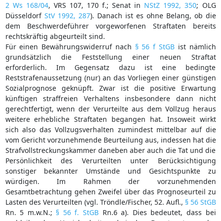
2 Ws 168/04
, VRS 107, 170 f.; Senat in
NStZ 1992, 350
; OLG
Düsseldorf
StV 1992, 287
). Danach ist es ohne Belang, ob die
dem Beschwerdeführer vorgeworfenen Straftaten bereits
rechtskräftig abgeurteilt sind.
Für einen Bewährungswiderruf nach
§ 56 f StGB
ist nämlich
grundsätzlich die Feststellung einer neuen Straftat
erforderlich. Im Gegensatz dazu ist eine bedingte
Reststrafenaussetzung (nur) an das Vorliegen einer günstigen
Sozialprognose geknüpft. Zwar ist die positive Erwartung
künftigen straffreien Verhaltens insbesondere dann nicht
gerechtfertigt, wenn der Verurteilte aus dem Vollzug heraus
weitere erhebliche Straftaten begangen hat. Insoweit wirkt
sich also das Vollzugsverhalten zumindest mittelbar auf die
vom Gericht vorzunehmende Beurteilung aus, indessen hat die
Strafvollstreckungskammer daneben aber auch die Tat und die
Persönlichkeit des Verurteilten unter Berücksichtigung
sonstiger bekannter Umstände und Gesichtspunkte zu
würdigen. Im Rahmen der vorzunehmenden
Gesamtbetrachtung gehen Zweifel über das Prognoseurteil zu
Lasten des Verurteilten (vgl. Tröndle/Fischer, 52. Aufl.,
§ 56 StGB
Rn. 5 m.w.N.;
§ 56 f. StGB
Rn.6 a). Dies bedeutet, dass bei