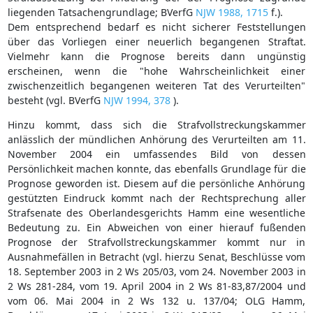
liegenden Tatsachengrundlage; BVerfG
NJW 1988, 1715
f.).
Dem entsprechend bedarf es nicht sicherer Feststellungen
über das Vorliegen einer neuerlich begangenen Straftat.
Vielmehr kann die Prognose bereits dann ungünstig
erscheinen, wenn die "hohe Wahrscheinlichkeit einer
zwischenzeitlich begangenen weiteren Tat des Verurteilten"
besteht (vgl. BVerfG
NJW 1994, 378
).
Hinzu kommt, dass sich die Strafvollstreckungskammer
anlässlich der mündlichen Anhörung des Verurteilten am 11.
November 2004 ein umfassendes Bild von dessen
Persönlichkeit machen konnte, das ebenfalls Grundlage für die
Prognose geworden ist. Diesem auf die persönliche Anhörung
gestützten Eindruck kommt nach der Rechtsprechung aller
Strafsenate des Oberlandesgerichts Hamm eine wesentliche
Bedeutung zu. Ein Abweichen von einer hierauf fußenden
Prognose der Strafvollstreckungskammer kommt nur in
Ausnahmefällen in Betracht (vgl. hierzu Senat, Beschlüsse vom
18. September 2003 in 2 Ws 205/03, vom 24. November 2003 in
2 Ws 281-284, vom 19. April 2004 in 2 Ws 81-83,87/2004 und
vom 06. Mai 2004 in 2 Ws 132 u. 137/04; OLG Hamm,