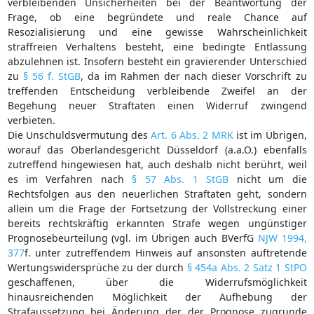
verbleibenden Unsicherheiten bei der Beantwortung der
Frage, ob eine begründete und reale Chance auf
Resozialisierung und eine gewisse Wahrscheinlichkeit
straffreien Verhaltens besteht, eine bedingte Entlassung
abzulehnen ist. Insofern besteht ein gravierender Unterschied
zu
§ 56 f. StGB
, da im Rahmen der nach dieser Vorschrift zu
treffenden Entscheidung verbleibende Zweifel an der
Begehung neuer Straftaten einen Widerruf zwingend
verbieten.
Die Unschuldsvermutung des
Art. 6 Abs. 2 MRK
ist im Übrigen,
worauf das Oberlandesgericht Düsseldorf (a.a.O.) ebenfalls
zutreffend hingewiesen hat, auch deshalb nicht berührt, weil
es im Verfahren nach
§ 57 Abs. 1 StGB
nicht um die
Rechtsfolgen aus den neuerlichen Straftaten geht, sondern
allein um die Frage der Fortsetzung der Vollstreckung einer
bereits rechtskräftig erkannten Strafe wegen ungünstiger
Prognosebeurteilung (vgl. im Übrigen auch BVerfG
NJW 1994,
377
f. unter zutreffendem Hinweis auf ansonsten auftretende
Wertungswidersprüche zu der durch
§ 454a Abs. 2 Satz 1 StPO
geschaffenen, über die Widerrufsmöglichkeit
hinausreichenden Möglichkeit der Aufhebung der
Strafaussetzung bei Änderung der der Prognose zugrunde