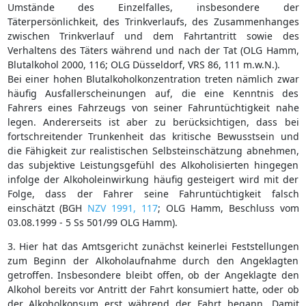
Umstände des Einzelfalles, insbesondere der
Täterpersönlichkeit, des Trinkverlaufs, des Zusammenhanges
zwischen Trinkverlauf und dem Fahrtantritt sowie des
Verhaltens des Täters während und nach der Tat (OLG Hamm,
Blutalkohol 2000, 116; OLG Düsseldorf, VRS 86, 111 m.w.N.).
Bei einer hohen Blutalkoholkonzentration treten nämlich zwar
häufig Ausfallerscheinungen auf, die eine Kenntnis des
Fahrers eines Fahrzeugs von seiner Fahruntüchtigkeit nahe
legen. Andererseits ist aber zu berücksichtigen, dass bei
fortschreitender Trunkenheit das kritische Bewusstsein und
die Fähigkeit zur realistischen Selbsteinschätzung abnehmen,
das subjektive Leistungsgefühl des Alkoholisierten hingegen
infolge der Alkoholeinwirkung häufig gesteigert wird mit der
Folge, dass der Fahrer seine Fahruntüchtigkeit falsch
einschätzt (BGH
NZV 1991, 117
; OLG Hamm, Beschluss vom
03.08.1999 - 5 Ss 501/99 OLG Hamm).
3. Hier hat das Amtsgericht zunächst keinerlei Feststellungen
zum Beginn der Alkoholaufnahme durch den Angeklagten
getroffen. Insbesondere bleibt offen, ob der Angeklagte den
Alkohol bereits vor Antritt der Fahrt konsumiert hatte, oder ob
der Alkoholkonsum erst während der Fahrt begann. Damit