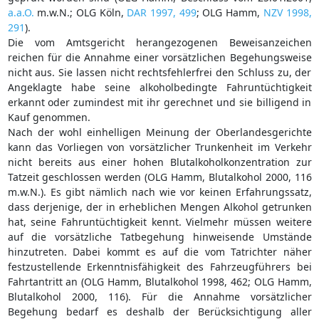
a.a.O.
m.w.N.; OLG Köln,
DAR 1997, 499
; OLG Hamm,
NZV 1998,
291
).
Die vom Amtsgericht herangezogenen Beweisanzeichen
reichen für die Annahme einer vorsätzlichen Begehungsweise
nicht aus. Sie lassen nicht rechtsfehlerfrei den Schluss zu, der
Angeklagte habe seine alkoholbedingte Fahruntüchtigkeit
erkannt oder zumindest mit ihr gerechnet und sie billigend in
Kauf genommen.
Nach der wohl einhelligen Meinung der Oberlandesgerichte
kann das Vorliegen von vorsätzlicher Trunkenheit im Verkehr
nicht bereits aus einer hohen Blutalkoholkonzentration zur
Tatzeit geschlossen werden (OLG Hamm, Blutalkohol 2000, 116
m.w.N.). Es gibt nämlich nach wie vor keinen Erfahrungssatz,
dass derjenige, der in erheblichen Mengen Alkohol getrunken
hat, seine Fahruntüchtigkeit kennt. Vielmehr müssen weitere
auf die vorsätzliche Tatbegehung hinweisende Umstände
hinzutreten. Dabei kommt es auf die vom Tatrichter näher
festzustellende Erkenntnisfähigkeit des Fahrzeugführers bei
Fahrtantritt an (OLG Hamm, Blutalkohol 1998, 462; OLG Hamm,
Blutalkohol 2000, 116). Für die Annahme vorsätzlicher
Begehung bedarf es deshalb der Berücksichtigung aller