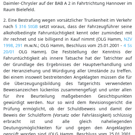
Daimler-Chrysler auf der BAB A 2 in Fahrtrichtung Hannover im
Raum Bielefeld.
2. Eine Bestrafung wegen vorsätzlicher Trunkenheit im Verkehr
nach
§ 316 StGB
setzt voraus, dass der Fahrzeugführer seine
alkoholbedingte Fahruntüchtigkeit kennt oder zumindest mit
ihr rechnet und sie billigend in Kauf nimmt (OLG Hamm,
NZV
1998, 291
m.w.N.; OLG Hamm, Beschluss vom 25.01.2001 -
4 Ss
20/01
OLG Hamm). Die Feststellung der Kenntnis der
Fahruntüchtigkeit als innere Tatsache hat der Tatrichter auf
der Grundlage des Ergebnisses der Hauptverhandlung und
der Heranziehung und Würdigung aller Umstände zu treffen.
Bei einem insoweit bestreitenden Angeklagten müssen die für
die Überzeugungsbildung des Tatgerichts verwendeten
Beweisanzeichen lückenlos zusammengefügt und unter allen
für ihre Beurteilung maßgebenden Gesichtspunkten
gewürdigt werden. Nur so wird dem Revisionsgericht die
Prüfung ermöglicht, ob der Schuldbeweis und damit der
Beweis der Schuldform (Vorsatz oder Fahrlässigkeit) schlüssig
erbracht ist und alle gleich naheliegenden
Deutungsmöglichkeiten für und gegen den Angeklagten
geprüft worden sind (OLG Hamm, Beschluss vom 25.01.2001,