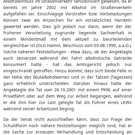
Alkoholeinfluss im Straßenverkehr sensibilisiert gewesen, da er
bereits im Jahre 2002 mit Alkohol im Straßenverkehr
aufgefallen sei. Einschlägige Vorstrafen bzw. Vorbelastungen
können zwar als Anzeichen für ein vorsätzliches Handeln
gewertet werden. Dies gilt jedoch nur dann, wenn der der
früheren Verurteilung zugrunde liegende Sachverhalt in
einem Mindestmaß mit dem aktuell zu beurteilenden
vergleichbar ist (OLG Hamm, Beschluss vom 03.08.1999, a.a.O.).
Solche näheren Feststellungen - etwa dazu, ob der Angeklagte
auch seinerzeit während der Fahrt alkoholische Getränke
konsumiert hatte - hat das Amtsgericht jedoch nur
eingeschränkt getroffen. Hinzu kommt, dass sich beide Fälle in
der Höhe des Blutalkoholwertes und in der Tatzeit (Tageszeit)
ganz erheblich unterscheiden. Darüber hinaus hatte der
Angeklagte die Tat vom 26.10.2001 mit einem PKW, auf einer
Privatfahrt oder auf dem Weg zur Arbeit begangen, während
er die ihm hier zur Last gelegte Tat als Führer eines LKWs
während seiner Arbeitszeit beging.
Da der Senat nicht ausschließen kann, dass zur Frage der
Schuldform noch nähere Feststellungen möglich sind, hat er
die Sache zur erneuten Verhandlung und Entscheidung an