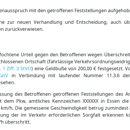
genausspruch mit den getroffenen Feststellungen aufgehob
e zur neuen Verhandlung und Entscheidung, auch üb
en zurückverwiesen.
fochtene Urteil gegen den Betroffenen wegen Überschreit
chlossenen Ortschaft (fahrlässige Verkehrsordnungswidri
 1 Ziff. 3 StVO
) eine Geldbuße von 200,00 € festgesetzt. 
KatV
in Verbindung mit laufender Nummer 11.3.6 der
esehen.
sung des Betroffenen getroffenen Feststellungen des A
t dem Pkw, amtliches Kennzeichen XXXXXX in Essen die 
0 km/h. Die gemessene Geschwindigkeit betrug zumindest 
ltung der im Verkehr erforderlichen Sorgfalt erkennen k
h überschritt.