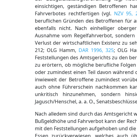
einsichtigen, geständigen Betroffenen h
Fahrverbotes rechtfertigen (vgl.
NZV 95, 
beruflichen Gründen des Betroffenen für 
ebenfalls nicht. Nach einhelliger oberger
Ausnahme vom Regelfahrverbot, sondern gr
Verlust der wirtschaftlichen Existenz zu s
212; OLG Hamm,
DAR 1996, 325
; OLG H
Feststellungen des Amtsgerichts zu den ber
zu erörtern, ob mögliche berufliche Folge
oder zumindest einen Teil davon während d
inwieweit der Betroffene zumindest vorüb
auch ohne Führerschein nachkommen kann
unkritisch hinzunehmen, sondern hinsi
Jagusch/Henschel, a. a. O., Senatsbeschlüs
Nach alledem sind durch das Amtsgericht w
Bußgeldhöhe und Fahrverbot kann der Rech
mit den Feststellungen aufgehoben und die
Essen zurückverwiesen, welches auch ü