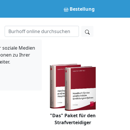
Bestellung
 soziale Medien
ionen zu Ihrer
iter.
"Das" Paket für den
Strafverteidiger