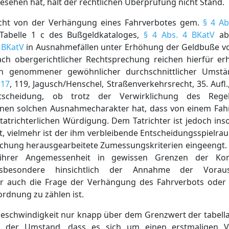
sehen hat, hält der rechtlichen Überprüfung nicht Stand.
cht von der Verhängung eines Fahrverbotes gem.
§ 4 Ab
 Tabelle 1 c des Bußgeldkataloges,
§ 4 Abs. 4 BKatV
abg
4 BKatV
in Ausnahmefällen unter Erhöhung der Geldbuße v
h obergerichtlicher Rechtsprechung reichen hierfür er
 sich genommener gewöhnlicher durchschnittlicher Umst
117
, 119, Jagusch/Henschel, Straßenverkehrsrecht, 35. Aufl.
scheidung, ob trotz der Verwirklichung des Regel
einen solchen Ausnahmecharakter hat, dass von einem Fa
 tatrichterlichen Würdigung. Dem Tatrichter ist jedoch inso
 vielmehr ist der ihm verbleibende Entscheidungsspielrau
chung herausgearbeitete Zumessungskriterien eingeengt. I
h ihrer Angemessenheit in gewissen Grenzen der Ko
insbesondere hinsichtlich der Annahme der Vorau
 der auch die Frage der Verhängung des Fahrverbots ode
rdnung zu zählen ist.
schwindigkeit nur knapp über dem Grenzwert der tabella
h der Umstand, dass es sich um einen erstmaligen 