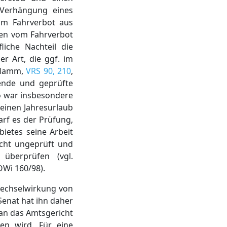
 Verhängung eines
vom Fahrverbot aus
hen vom Fahrverbot
liche Nachteil die
r Art, die ggf. im
G Hamm,
VRS 90, 210
,
hende und geprüfte
So war insbesondere
einen Jahresurlaub
rf es der Prüfung,
ietes seine Arbeit
cht ungeprüft und
 überprüfen (vgl.
OWi 160/98).
 Wechselwirkung von
enat hat ihn daher
an das Amtsgericht
en wird. Für eine