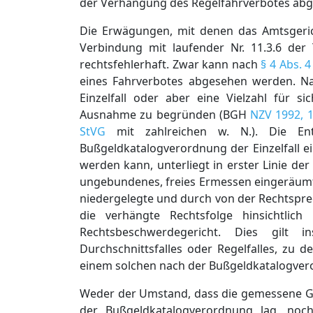
der Verhängung des Regelfahrverbotes abge
Die Erwägungen, mit denen das Amtsgeri
Verbindung mit laufender Nr. 11.3.6 der
rechtsfehlerhaft. Zwar kann nach
§ 4 Abs. 
eines Fahrverbotes abgesehen werden. Nac
Einzelfall oder aber eine Vielzahl für
Ausnahme zu begründen (BGH
NZV 1992, 
StVG
mit zahlreichen w. N.). Die Ent
Bußgeldkatalogverordnung der Einzelfall 
werden kann, unterliegt in erster Linie der
ungebundenes, freies Ermessen eingeräumt,
niedergelegte und durch von der Rechtspre
die verhängte Rechtsfolge hinsichtlic
Rechtsbeschwerdegericht. Dies gilt 
Durchschnittsfalles oder Regelfalles, zu
einem solchen nach der Bußgeldkatalogvero
Weder der Umstand, dass die gemessene Ge
der Bußgeldkatalogverordnung lag, noc