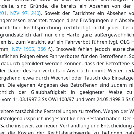
andelte, sind Gründe, die bereits ein Absehen von der
201
,
NZV 97, 240
). Soweit der Tatrichter ein Absehen 
angemessen erachtet, tragen diese Erwägungen ein Abse
ichtlicher Rechtsprechung rechtfertigt nicht jeder beruf
undsätzlich darf nur eine Härte ganz außergewöhnliche
ehen ist, zum Verzicht auf ein Fahrverbot führen (vgl. OL
amm,
NZV 1995, 366
f.). Insoweit fehlen jedoch ausreic
uflichen Folgen eines Fahrverbotes für den Betroffenen. 
n dadurch gemildert werden können, dass der Betroffene s
er Dauer des Fahrverbots in Anspruch nimmt. Weiter beda
ergehend etwa durch Wechsel oder Tausch des Einsatzgeb
. Die eigenen Angaben des Betroffenen sind zudem ni
chtlich der Glaubhaftigkeit in geeigneter Weise zu
se vom 11.03.1997 3 Ss OWi 100/97 und vom 24.05.1998 3 Ss 
eitere tatsächliche Feststellungen zu treffen. Wegen der
tsfolgenausspruch insgesamt keinen Bestand haben. Der S
 Sache insoweit zur neuen Verhandlung und Entscheidung 
ber die Kosten der Rechtsbeschwerde zu befinden hab