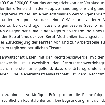
00 € auf 200,00 € hat das Amtsgericht von der Verhängun
der Betroffene sich in der Hauptverhandlung einsichtig und
alregisterauszuges um einen erstmaligen Verstoß gehandel
stunden ereignet, so dass eine Gefährdung anderer V
 sei zu berücksichtigen, dass die gemessene Geschwind
m/h gelegen habe, die in der Regel zur Verhängung eines 
 der Betroffene, der von Beruf Mechaniker ist, angestell
er Zurücklegung der Fahrten von und zur Arbeitsstelle au
h im täglichen beruflichen Einsatz.
tsanwaltschaft Essen mit der Rechtsbeschwerde, mit der 
eschwerde ist ausweislich der Rechtsbeschwerdebe
cht in erster Linie geltend, dass die Urteilsgründe e
agen. Die Generalstaatsanwaltschaft ist dem Rechtsmit
en zumindest vorläufigen Erfolg, denn die Rechtsfolge
l-rechtlichen Rechtsfehler auf. Die Begründung, mit der 