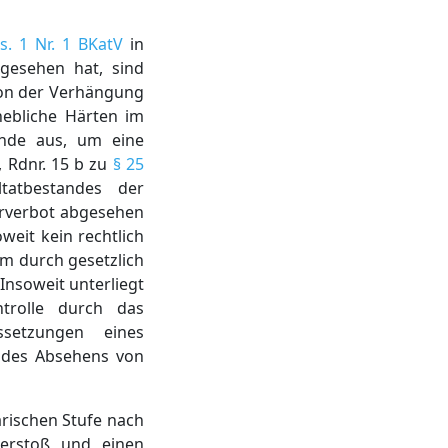
s. 1 Nr. 1 BKatV
in
esehen hat, sind
on der Verhängung
hebliche Härten im
ände aus, um eine
, Rdnr. 15 b zu
§ 25
tatbestandes der
hrverbot abgesehen
weit kein rechtlich
m durch gesetzlich
nsoweit unterliegt
ntrolle durch das
ssetzungen eines
r des Absehens von
rischen Stufe nach
Verstoß und einen