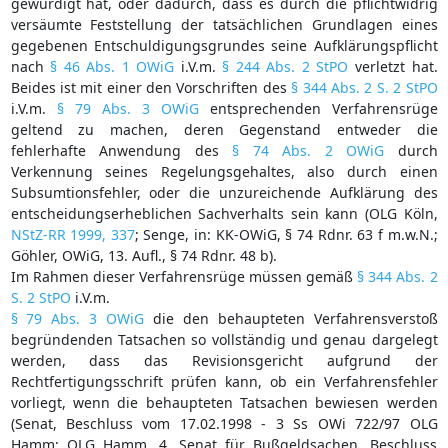
gewürdigt hat, oder dadurch, dass es durch die pflichtwidrig
versäumte Feststellung der tatsächlichen Grundlagen eines
gegebenen Entschuldigungsgrundes seine Aufklärungspflicht
nach
§ 46 Abs. 1 OWiG
i.V.m.
§ 244 Abs. 2 StPO
verletzt hat.
Beides ist mit einer den Vorschriften des
§ 344 Abs. 2 S. 2 StPO
i.V.m.
§ 79 Abs. 3 OWiG
entsprechenden Verfahrensrüge
geltend zu machen, deren Gegenstand entweder die
fehlerhafte Anwendung des
§ 74 Abs. 2 OWiG
durch
Verkennung seines Regelungsgehaltes, also durch einen
Subsumtionsfehler, oder die unzureichende Aufklärung des
entscheidungserheblichen Sachverhalts sein kann (OLG Köln,
NStZ-RR 1999, 337
; Senge, in: KK-OWiG, § 74 Rdnr. 63 f m.w.N.;
Göhler, OWiG, 13. Aufl., § 74 Rdnr. 48 b).
Im Rahmen dieser Verfahrensrüge müssen gemäß
§ 344 Abs. 2
S. 2 StPO
i.V.m.
§ 79 Abs. 3 OWiG
die den behaupteten Verfahrensverstoß
begründenden Tatsachen so vollständig und genau dargelegt
werden, dass das Revisionsgericht aufgrund der
Rechtfertigungsschrift prüfen kann, ob ein Verfahrensfehler
vorliegt, wenn die behaupteten Tatsachen bewiesen werden
(Senat, Beschluss vom 17.02.1998 - 3 Ss OWi 722/97 OLG
Hamm; OLG Hamm, 4. Senat für Bußgeldsachen, Beschluss