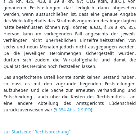
§ 29 Rn. 425, 433, § 29 a Rn. 97; OLG Köln, a.a.O.). Von
genaueren Feststellungen darf lediglich dann abgesehen
werden, wenn auszuschließen ist, dass eine genaue Angabe
des Wirkstoffgehalts das Strafmaß zugunsten des Angeklagten
hätte beeinflussen können (vgl. Körner, a.a.O., § 29 a Rn. 85).
Hiervon kann im vorliegenden Fall angesichts der jeweils
verhängten nicht unerheblichen Einzelfreiheitsstrafen von
sechs und neun Monaten jedoch nicht ausgegangen werden.
Da die jeweiligen Heroinmengen sichergestellt wurden,
dürften sich zudem die Wirkstoffgehalte und damit die
Qualität des Heroins noch feststellen lassen.
Das angefochtene Urteil konnte somit keinen Bestand haben,
so dass es mit den zugrunde liegenden Feststellungen
aufzuheben und die Sache zur erneuten Verhandlung und
Entscheidung - auch über die Kosten des Rechtsmittels - an
eine andere Abteilung des Amtsgerichts Lüdenscheid
zurückzuverweisen war (
§ 354 Abs. 2 StPO
).
zur Startseite "Rechtsprechung"