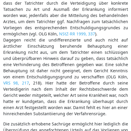
dass der Tatrichter durch die Verteidigung über konkrete
Tatsachen zu Art und Ausmaß der Erkrankung informiert
worden war, jedenfalls aber die Mitteilung des behandelnden
Arztes, um dem Tatrichter ggf. Nachfragen zum tatsächlichen
Vorliegen des entsprechenden Entschuldigungsgrundes zu
ermöglichen (vgl. OLG Köln,
NStZ-RR 1999, 337
).
Dagegen reicht die undifferenzierte und auch nicht auf
ärztlicher Einschätzung beruhende Behauptung einer
Erkrankung nicht aus, um dem Tatrichter einen schlüssigen
und überprüfbaren Hinweis darauf zu geben, dass tatsächlich
eine Verhinderung des Betroffenen gegeben war. Eine solche
Behauptung ist daher nicht geeignet, dem Gericht Kenntnis
von einem Entschuldigungsgrund zu verschaffen (OLG Köln,
VRS 98, 217
, 218). Hier hatte der Betroffene durch seine
Verteidigerin nach dem Inhalt der Rechtsbeschwerde dem
Gericht weder mitgeteilt, welcher Art seine Krankheit war, noch
hatte er kundgetan, dass die Erkrankung überhaupt durch
einen Arzt festgestellt worden war. Damit fehlt es hier an einer
hinreichenden Substantiierung der Verfahrensrüge.
Die zusätzlich erhobene Sachrüge ermöglicht hier lediglich die
Überprüfung des angefochtenen Urteils auf das Vorliegen von