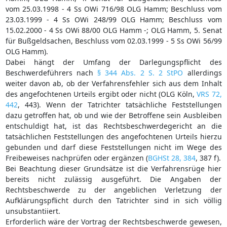
vom 25.03.1998 - 4 Ss OWi 716/98 OLG Hamm; Beschluss vom
23.03.1999 - 4 Ss OWi 248/99 OLG Hamm; Beschluss vom
15.02.2000 - 4 Ss OWi 88/00 OLG Hamm -; OLG Hamm, 5. Senat
für Bußgeldsachen, Beschluss vom 02.03.1999 - 5 Ss OWi 56/99
OLG Hamm).
Dabei hängt der Umfang der Darlegungspflicht des
Beschwerdeführers nach
§ 344 Abs. 2 S. 2 StPO
allerdings
weiter davon ab, ob der Verfahrensfehler sich aus dem Inhalt
des angefochtenen Urteils ergibt oder nicht (OLG Köln,
VRS 72,
442
, 443). Wenn der Tatrichter tatsächliche Feststellungen
dazu getroffen hat, ob und wie der Betroffene sein Ausbleiben
entschuldigt hat, ist das Rechtsbeschwerdegericht an die
tatsächlichen Feststellungen des angefochtenen Urteils hierzu
gebunden und darf diese Feststellungen nicht im Wege des
Freibeweises nachprüfen oder ergänzen (
BGHSt 28, 384
, 387 f).
Bei Beachtung dieser Grundsätze ist die Verfahrensrüge hier
bereits nicht zulässig ausgeführt. Die Angaben der
Rechtsbeschwerde zu der angeblichen Verletzung der
Aufklärungspflicht durch den Tatrichter sind in sich völlig
unsubstantiiert.
Erforderlich wäre der Vortrag der Rechtsbeschwerde gewesen,