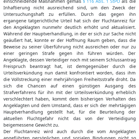
einschneidende Maßnahmen gemäß
§ 116 Abs. 1 StPO
als die
Inhaftierung nicht ausreichend sind, um den Zweck der
Untersuchungshaft zu erfüllen. Durch das gegen ihn
ergangene tatgerichtliche Urteil hat sich der Fluchtanreiz für
den Angeklagten nunmehr deutlich erhöht und aktualisiert.
Während der Hauptverhandlung, in der er sich zur Sache nicht
geäußert hat, konnte er der Hoffnung Raum geben, dass die
Beweise zu seiner Überführung nicht ausreichen oder nur zu
einer geringen Strafe gegen ihn führen würden. Der
Angeklagte, dessen Verteidiger noch mit seinem Schlussantrag
Freispruch beantragt hat, ist demgegenüber durch die
Urteilsverkündung nun damit konfrontiert worden, dass ihm
die Vollstreckung einer mehrjährigen Freiheitsstrafe droht. Da
sich die Chancen auf einen günstigen Ausgang des
Strafverfahrens für ihn mit der Urteilsverkündung erheblich
verschlechtert haben, kommt dem bisherigen Verhalten des
Angeklagten und dem Umstand, dass er sich der mehrtägigen
Hauptverhandlung gestellt hat, für die Beurteilung der
aktuellen Fluchtgefahr nicht das von der Verteidigung
beigemessene Gewicht zu.
Der Fluchtanreiz wird auch durch die vom Angeklagten
angeführten persönlichen und sozialen Bindungen nicht so