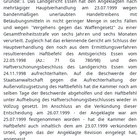
Gründe: I. Das Landgericht Essen hat den Angeklagten nach
mehrtägiger Hauptverhandlung am 23.07.1999 wegen
bandenmäßigen unerlaubten Handeltreibens mit
Betäubungsmitteln in nicht geringer Menge in sechs Fällen
und wegen "Vergehens gegen das Waffengesetz" zu einer
Gesamtfreiheitsstrafe von sechs Jahren und sechs Monaten
verurteilt. Zugleich hat das erkennende Gericht am Schluss der
Hauptverhandlung den noch aus dem Ermittlungsverfahren
resultierenden Haftbefehl des Amtsgerichts Essen vom
22.05.1998 (Az.: 71 Gs 780/98) und den
Haftverschonungsbeschluss des Landgerichts Essen vom
24.11.1998 aufrechterhalten. Auf die Beschwerde der
Staatsanwaltschaft gegen die Aufrechterhaltung der
Außervollzugsetzung des Haftbefehls hat die Kammer noch am
selben Tage der Beschwerde abgeholfen und den Haftbefehl
unter Aufhebung des Haftverschonungsbeschlusses wieder in
Vollzug gesetzt. Im Anschluss an die Verkündung dieser
Entscheidung am 26.07.1999 - der Angeklagte war am
25.07.1999 festgenommen worden - hat die Kammer den
Haftbefehl auch inhaltlich dem am 23.07.1999 verkündeten
Urteil, gegen das der Angeklagte Revision eingelegt hat,
angepasst.