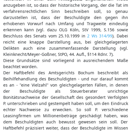
anzugeben ist, so dass der historische Vorgang, der die Tat im
verfahrensrechtlichen Sinn beschreiben soll, so genau
darzustellen ist, dass der Beschuldigte den gegen ihn
erhobenen Vorwurf nach Umfang und Tragweite eindeutig
erkennen kann (vgl. dazu OLG Köln, StV 1999, S.156 sowie
Beschluss des Senats vom 25.10.1999 in
2 Ws 314/99
). Dabei
reicht eine knappe Darstellung aus, bei gleichgelagerten
Delikten auch eine zusammenfassende Darstellung (vgl.
Kleinknecht/Meyer-Goßner, StPO, 44. Aufl., §114 Rdnr. 7).
Diese Grundsätze sind vorliegend in ausreichendem Maße
beachtet worden.
Der Haftbefehl des Amtsgerichts Bochum beschreibt als
Beihilfehandlung des Beschuldigten - und nur darauf kommt
es an - "eine Vielzahl" von gleichgelagerten Fällen, in denen
der Beschuldigte als Steuerberater unrichtige
Bonitätsnachweise der Gesellschaft des gesondert Verfolgten
P. unterschrieben und gestempelt haben soll, um den Eindruck
echter Nachweise zu erwecken. So soll P. verschiedene
Leasingfirmen um Millionenbeträge geschädigt haben, was
dem Beschuldigten auch bewusst gewesen sein soll. Der
Haftbefehl präzisiert weiter, dass der Beschuldigte im Wissen