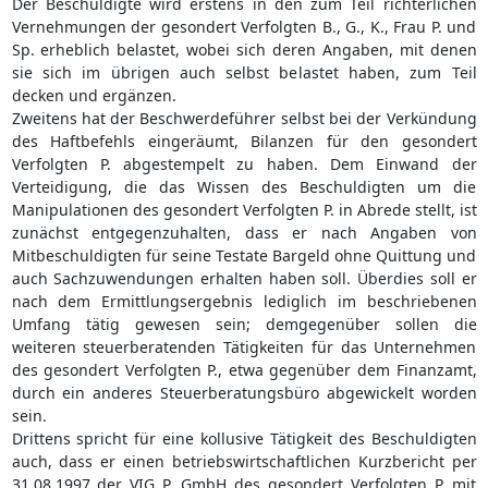
Der Beschuldigte wird erstens in den zum Teil richterlichen
Vernehmungen der gesondert Verfolgten B., G., K., Frau P. und
Sp. erheblich belastet, wobei sich deren Angaben, mit denen
sie sich im übrigen auch selbst belastet haben, zum Teil
decken und ergänzen.
Zweitens hat der Beschwerdeführer selbst bei der Verkündung
des Haftbefehls eingeräumt, Bilanzen für den gesondert
Verfolgten P. abgestempelt zu haben. Dem Einwand der
Verteidigung, die das Wissen des Beschuldigten um die
Manipulationen des gesondert Verfolgten P. in Abrede stellt, ist
zunächst entgegenzuhalten, dass er nach Angaben von
Mitbeschuldigten für seine Testate Bargeld ohne Quittung und
auch Sachzuwendungen erhalten haben soll. Überdies soll er
nach dem Ermittlungsergebnis lediglich im beschriebenen
Umfang tätig gewesen sein; demgegenüber sollen die
weiteren steuerberatenden Tätigkeiten für das Unternehmen
des gesondert Verfolgten P., etwa gegenüber dem Finanzamt,
durch ein anderes Steuerberatungsbüro abgewickelt worden
sein.
Drittens spricht für eine kollusive Tätigkeit des Beschuldigten
auch, dass er einen betriebswirtschaftlichen Kurzbericht per
31.08.1997 der VIG P. GmbH des gesondert Verfolgten P. mit