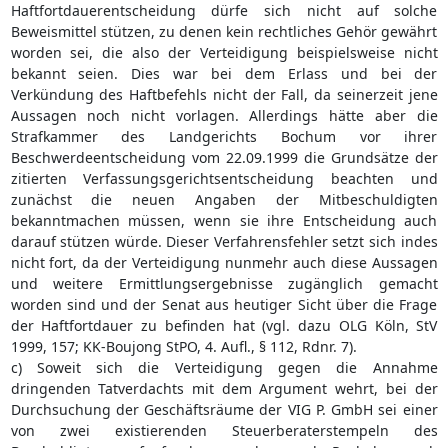
Haftfortdauerentscheidung dürfe sich nicht auf solche
Beweismittel stützen, zu denen kein rechtliches Gehör gewährt
worden sei, die also der Verteidigung beispielsweise nicht
bekannt seien. Dies war bei dem Erlass und bei der
Verkündung des Haftbefehls nicht der Fall, da seinerzeit jene
Aussagen noch nicht vorlagen. Allerdings hätte aber die
Strafkammer des Landgerichts Bochum vor ihrer
Beschwerdeentscheidung vom 22.09.1999 die Grundsätze der
zitierten Verfassungsgerichtsentscheidung beachten und
zunächst die neuen Angaben der Mitbeschuldigten
bekanntmachen müssen, wenn sie ihre Entscheidung auch
darauf stützen würde. Dieser Verfahrensfehler setzt sich indes
nicht fort, da der Verteidigung nunmehr auch diese Aussagen
und weitere Ermittlungsergebnisse zugänglich gemacht
worden sind und der Senat aus heutiger Sicht über die Frage
der Haftfortdauer zu befinden hat (vgl. dazu OLG Köln, StV
1999, 157; KK-Boujong StPO, 4. Aufl., § 112, Rdnr. 7).
c) Soweit sich die Verteidigung gegen die Annahme
dringenden Tatverdachts mit dem Argument wehrt, bei der
Durchsuchung der Geschäftsräume der VIG P. GmbH sei einer
von zwei existierenden Steuerberaterstempeln des