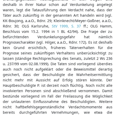
deshalb in ihrer Natur schon auf Verdunkelung angelegt
waren, legt die Tatausführung den Verdacht nahe, dass der
Täter auch zukünftig in der genannten Art handeln wird (vgl.
KK-Boujong, a.a.O., Rdnr. 29; Kleinknecht/Meyer-Goßner, a.a.O.,
Rdnr. 30; OLG Karlsruhe,
StV 1999, S. 37
ff.; OLG Hamm,
Beschluss vom 15.2. 1994 in 1 BL 42/94). Die Frage der zu
befürchtenden Verdunkelungsgefahr hat nämlich
Prognosecharakter (vgl. Hilger, a.a.O., Rdnr. 172). Es ist deshalb
kein Grund ersichtlich, früheres Täterverhalten für die
Prognose seines zukünftigen Verhaltens unberücksichtigt zu
lassen (ständige Rechtsprechung des Senats, zuletzt 2 Ws 236
u. 237/99 vom 02.08.1999). Die Taten sind vorliegend überdies
auch noch nicht aufgeklärt oder die Beweismittel derartig
gesichert, dass der Beschuldigte die Wahrheitsermittlung
nicht mehr mit Aussicht auf Erfolg stören könnte. Der
Hauptbeschuldigte P. ist derzeit noch flüchtig. Noch nicht alle
involvierten Personen sind abschließend vernommen. Damit
bestünde vorliegend im Fall der Freilassung die Möglichkeit
der unlauteren Einflussnahme des Beschuldigten. Weitere
nicht haftbefehlsgegenständliche Verdachtsmomente aus
bereits durchgeführten Vernehmungen, wie etwa die