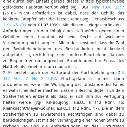
eine durch den Einsatz gerade dieses Mittels typischerweise
geförderte Haupttat verübt wird (vgl. BGH
NJW 1996, 2517
(2518)). Nicht erforderlich ist dabei, dass der Gehilfe das
konkrete Tatopfer oder die Tatzeit kennt (vgl. Senatsbeschluss
2 Ss 451/99
vom 01.07.1999). Mit diesen - eingeschränkten -
Anforderungen an den Inhalt eines Haftbefehls gegen einen
Gehilfen einer Haupttat ist sein Recht auf wirksame
Verteidigung nicht tangiert. Allein der Umstand, dass die Zahl
der Beihilfehandlungen des Beschuldigten nicht konkret
aufgeführt ist, rechtfertigt keine andere Beurteilung, da dies
zu Beginn der umfangreichen Ermittlungen bei Erlass des
Haftbefehls ohnehin kaum möglich ist.
2. Es besteht auch der Haftgrund der Fluchtgefahr gemäß
§
112 Abs. 2 Nr. 2 StPO
. Fluchtgefahr ist immer dann
anzunehmen, wenn die Würdigung der Umstände des Falles
es wahrscheinlicher machen, dass ein Beschuldigter sich dem
Strafverfahren entzieht als dass er sich ihm zur Verfügung
halten werde (vgl. KK-Boujong, a.a.O., § 112 Rdnr. 15;
Kleinknecht/Meyer-Goßner, a.a.O.,§ 112 Rdnr. 17). Die in dem
Strafverfahren zu erwartenden Rechtsfolgen sind dabei zu
berücksichtigen. Ist mit der Verhängung einer hohen Strafe zu
rechnen, so sind die Anforderungen an das Hinzutreten