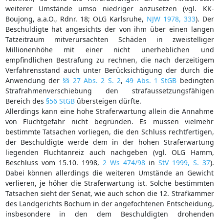
weiterer Umstände umso niedriger anzusetzen (vgl. KK-
Boujong, a.a.O., Rdnr. 18; OLG Karlsruhe,
NJW 1978, 333
). Der
Beschuldigte hat angesichts der von ihm über einen langen
Tatzeitraum mitverursachten Schäden in zweistelliger
Millionenhöhe mit einer nicht unerheblichen und
empfindlichen Bestrafung zu rechnen, die nach derzeitigem
Verfahrensstand auch unter Berücksichtigung der durch die
Anwendung der
§§ 27 Abs. 2 S. 2
,
49 Abs. 1 StGB
bedingten
Strafrahmenverschiebung den strafaussetzungsfähigen
Bereich des
§56 StGB
übersteigen dürfte.
Allerdings kann eine hohe Straferwartung allein die Annahme
von Fluchtgefahr nicht begründen. Es müssen vielmehr
bestimmte Tatsachen vorliegen, die den Schluss rechtfertigen,
der Beschuldigte werde dem in der hohen Straferwartung
liegenden Fluchtanreiz auch nachgeben (vgl. OLG Hamm,
Beschluss vom 15.10. 1998,
2 Ws 474/98
in
StV 1999, S. 37
).
Dabei können allerdings die weiteren Umstände an Gewicht
verlieren, je höher die Straferwartung ist. Solche bestimmten
Tatsachen sieht der Senat, wie auch schon die 12. Strafkammer
des Landgerichts Bochum in der angefochtenen Entscheidung,
insbesondere in den dem Beschuldigten drohenden