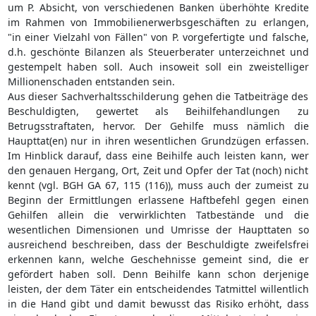
um P. Absicht, von verschiedenen Banken überhöhte Kredite
im Rahmen von Immobilienerwerbsgeschäften zu erlangen,
"in einer Vielzahl von Fällen" von P. vorgefertigte und falsche,
d.h. geschönte Bilanzen als Steuerberater unterzeichnet und
gestempelt haben soll. Auch insoweit soll ein zweistelliger
Millionenschaden entstanden sein.
Aus dieser Sachverhaltsschilderung gehen die Tatbeiträge des
Beschuldigten, gewertet als Beihilfehandlungen zu
Betrugsstraftaten, hervor. Der Gehilfe muss nämlich die
Haupttat(en) nur in ihren wesentlichen Grundzügen erfassen.
Im Hinblick darauf, dass eine Beihilfe auch leisten kann, wer
den genauen Hergang, Ort, Zeit und Opfer der Tat (noch) nicht
kennt (vgl. BGH GA 67, 115 (116)), muss auch der zumeist zu
Beginn der Ermittlungen erlassene Haftbefehl gegen einen
Gehilfen allein die verwirklichten Tatbestände und die
wesentlichen Dimensionen und Umrisse der Haupttaten so
ausreichend beschreiben, dass der Beschuldigte zweifelsfrei
erkennen kann, welche Geschehnisse gemeint sind, die er
gefördert haben soll. Denn Beihilfe kann schon derjenige
leisten, der dem Täter ein entscheidendes Tatmittel willentlich
in die Hand gibt und damit bewusst das Risiko erhöht, dass