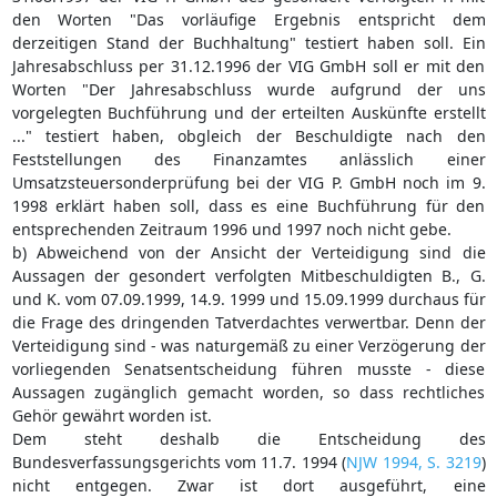
den Worten "Das vorläufige Ergebnis entspricht dem
derzeitigen Stand der Buchhaltung" testiert haben soll. Ein
Jahresabschluss per 31.12.1996 der VIG GmbH soll er mit den
Worten "Der Jahresabschluss wurde aufgrund der uns
vorgelegten Buchführung und der erteilten Auskünfte erstellt
..." testiert haben, obgleich der Beschuldigte nach den
Feststellungen des Finanzamtes anlässlich einer
Umsatzsteuersonderprüfung bei der VIG P. GmbH noch im 9.
1998 erklärt haben soll, dass es eine Buchführung für den
entsprechenden Zeitraum 1996 und 1997 noch nicht gebe.
b) Abweichend von der Ansicht der Verteidigung sind die
Aussagen der gesondert verfolgten Mitbeschuldigten B., G.
und K. vom 07.09.1999, 14.9. 1999 und 15.09.1999 durchaus für
die Frage des dringenden Tatverdachtes verwertbar. Denn der
Verteidigung sind - was naturgemäß zu einer Verzögerung der
vorliegenden Senatsentscheidung führen musste - diese
Aussagen zugänglich gemacht worden, so dass rechtliches
Gehör gewährt worden ist.
Dem steht deshalb die Entscheidung des
Bundesverfassungsgerichts vom 11.7. 1994 (
NJW 1994, S. 3219
)
nicht entgegen. Zwar ist dort ausgeführt, eine