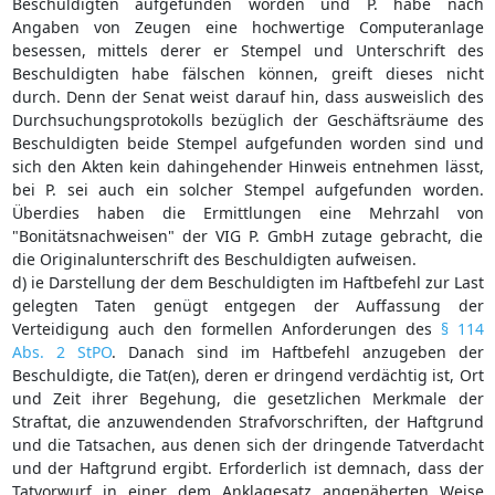
Beschuldigten aufgefunden worden und P. habe nach
Angaben von Zeugen eine hochwertige Computeranlage
besessen, mittels derer er Stempel und Unterschrift des
Beschuldigten habe fälschen können, greift dieses nicht
durch. Denn der Senat weist darauf hin, dass ausweislich des
Durchsuchungsprotokolls bezüglich der Geschäftsräume des
Beschuldigten beide Stempel aufgefunden worden sind und
sich den Akten kein dahingehender Hinweis entnehmen lässt,
bei P. sei auch ein solcher Stempel aufgefunden worden.
Überdies haben die Ermittlungen eine Mehrzahl von
"Bonitätsnachweisen" der VIG P. GmbH zutage gebracht, die
die Originalunterschrift des Beschuldigten aufweisen.
d) ie Darstellung der dem Beschuldigten im Haftbefehl zur Last
gelegten Taten genügt entgegen der Auffassung der
Verteidigung auch den formellen Anforderungen des
§ 114
Abs. 2 StPO
. Danach sind im Haftbefehl anzugeben der
Beschuldigte, die Tat(en), deren er dringend verdächtig ist, Ort
und Zeit ihrer Begehung, die gesetzlichen Merkmale der
Straftat, die anzuwendenden Strafvorschriften, der Haftgrund
und die Tatsachen, aus denen sich der dringende Tatverdacht
und der Haftgrund ergibt. Erforderlich ist demnach, dass der
Tatvorwurf in einer dem Anklagesatz angenäherten Weise