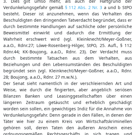
3. Dies gilt umso mehr, als auch der Haftgrund der
Verdunkelungsgefahr gemäß
§ 112 Abs. 2 Nr. 3
a und b StPO
besteht. Dieser ist anzunehmen, wenn das Verhalten des
Beschuldigten den dringenden Tatverdacht begründet, dass er
durch bestimmte Handlungen auf sachliche oder persönliche
Beweismittel einwirkt und dadurch die Ermittlung der
Wahrheit erschwert wird (vgl. Kleinknecht/Meyer-Goßner,
a.a.O., Rdnr.27; Löwe-Rosenberg-Hilger, StPO, 25. Aufl., § 112
Rdnr.44; KK-Boujong, a.a.O., Rdnr. 23). Der Verdacht muss
durch bestimmte Tatsachen aus dem Verhalten, aus
Beziehungen und den Lebensumständen des Beschuldigten
begründet sein (vgl. Kleinknecht/Meyer-Goßner, a.a.O., Rdnr.
28; Boujong, a.a.O., Rdnr. 27 m.w.N.).
Der Senat sieht namentlich in der verschleiernden Art und
Weise, wie durch die fingierten, aber angeblich seriösen
Bilanzen Banken und Leasinggesellschaften über einen
längeren Zeitraum getäuscht und erheblich geschädigt
worden sein sollen, ein gewichtiges Indiz für die Annahme von
Verdunkelungsgefahr. Denn gerade in den Fällen, in denen der
Täter wie hier zu einem Kreis von Wirtschaftskriminellen
gehören soll, deren Taten den äußeren Anschein eines
ordnungsgemäßen Rechtsgeschäfts in sich tragen und