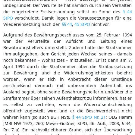
unbegründet. Der Verurteilte hat nämlich durch sein Verhalten
die eingetretene Fristversäumung selbst im Sinne des
§ 44
StPO
verschuldet. Damit liegen die Voraussetzungen für eine
Wiedereinsetzung nach den
§§ 44
,
45 StPO
nicht vor.
Aufgrund des Bewährungsbeschlusses vom 25. Februar 1994
war der Verurteilte der Aufsicht und Leitung eines
Bewährungshelfers unterstellt. Zudem hatte die Strafkammer
ihm aufgegeben, dem Gericht jeden Wechsel seines - damals
noch bekannten - Wohnsitzes - mitzuteilen. Er ist dann am 7.
April 1994 durch die Strafkammer über die Strafaussetzung
zur Bewährung und die Widerrufsmöglichkeiten belehrt
worden. Wenn er sich in Anbetracht dieser Umstände
anschließend dennoch mit unbekanntem Aufenthalt ins
Ausland begibt, ohne seine Bewährungshelferin und/oder die
Strafkammer über seinen Aufenthaltsort zu informieren, hat er
es selbst zu vertreten, wenn die Widerrufsentscheidung
öffentlich zugestellt wird und er die Beschwerdefrist nicht
wahren kann (so auch BGH NStE
§ 44 StPO Nr. 21
; OLG Hamm
JMBl NW 1973, 260; Meyer-Goßner, StPO, 46. Aufl., 2003, § 44,
Rn. 7 a). Ein nachvollziehbarer Grund, sich der Überwachung