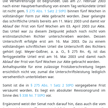
Die Verfahrensrüge ist begründet. Das am 27. Februar 2003
nach einer Hauptverhandlung von einem Tag verkündete Urteil
ist nicht gem.
§ 275 Abs. 1 Satz 2 StPO
binnen fünf Wochen in
vollständiger Form zur Akte gebracht worden. Zwar gelangte
das schriftliche Urteils bereits am 11. März 2003 und damit vor
Ablauf der Frist von fünf Wochen am 03. April 2003 zur Akte.
Das Urteil war zu diesem Zeitpunkt jedoch noch nicht vom
erstinstanzlichen Richter unterschrieben worden. Dessen
Unterschrift erfolgte erst am 16. Mai 2003. Da zu einem
vollständigen schriftlichen Urteil die Unterschrift des Richters
gehört (vgl. Meyer-Goßner, a. a. O., § 275 Rn. 4), ist das
fertiggestellte Urteil erst am 16. Mai 2003 und damit nach
Ablauf der Frist von fünf Wochen zur Akte gebracht worden.
Anhaltspunkte für eine zulässige Fristüberschreitung liegen
ersichtlich nicht vor, zumal die Unterschriftsleistung lediglich
versehentlich unterblieben war.
Somit ist die in
§ 275 Abs. 1 Satz 2 StPO
vorgegebene Frist
versäumt worden. Es liegt ein absoluter Revisionsgrund im
Sinne des
§ 338 Nr. 7 StPO
vor.
Ergänzend weist der Senat noch darauf hin, dass auch die vom