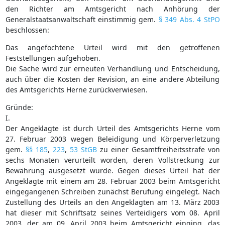
den Richter am Amtsgericht nach Anhörung der
Generalstaatsanwaltschaft einstimmig gem.
§ 349 Abs. 4 StPO
beschlossen:
Das angefochtene Urteil wird mit den getroffenen
Feststellungen aufgehoben.
Die Sache wird zur erneuten Verhandlung und Entscheidung,
auch über die Kosten der Revision, an eine andere Abteilung
des Amtsgerichts Herne zurückverwiesen.
Gründe:
I.
Der Angeklagte ist durch Urteil des Amtsgerichts Herne vom
27. Februar 2003 wegen Beleidigung und Körperverletzung
gem.
§§ 185
,
223
,
53 StGB
zu einer Gesamtfreiheitsstrafe von
sechs Monaten verurteilt worden, deren Vollstreckung zur
Bewährung ausgesetzt wurde. Gegen dieses Urteil hat der
Angeklagte mit einem am 28. Februar 2003 beim Amtsgericht
eingegangenen Schreiben zunächst Berufung eingelegt. Nach
Zustellung des Urteils an den Angeklagten am 13. März 2003
hat dieser mit Schriftsatz seines Verteidigers vom 08. April
2003, der am 09. April 2003 beim Amtsgericht einging, das