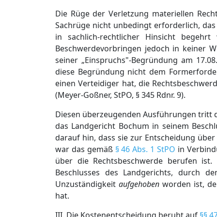
Die Rüge der Verletzung materiellen Recht
Sachrüge nicht unbedingt erforderlich, d
in sachlich-rechtlicher Hinsicht begehr
Beschwerdevorbringen jedoch in keiner W
seiner „Einspruchs"-Begründung am 17.08.
diese Begründung nicht dem Formerforde
einen Verteidiger hat, die Rechtsbeschwer
(Meyer-Goßner, StPO, § 345 Rdnr. 9).
Diesen überzeugenden Ausführungen tritt de
das Landgericht Bochum in seinem Beschl
darauf hin, dass sie zur Entscheidung übe
war das gemäß
§ 46 Abs. 1 StPO
in Verbin
über die Rechtsbeschwerde berufen ist. E
Beschlusses des Landgerichts, durch d
Unzuständigkeit
aufgehoben
worden ist, de
hat.
III. Die Kostenentscheidung beruht auf
§§ 4