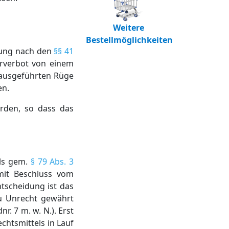
Weitere
Bestellmöglichkeiten
tung nach den
§§ 41
rverbot von einem
 ausgeführten Rüge
en.
orden, so dass das
els gem.
§ 79 Abs. 3
mit Beschluss vom
tscheidung ist das
u Unrecht gewährt
. 7 m. w. N.). Erst
chtsmittels in Lauf