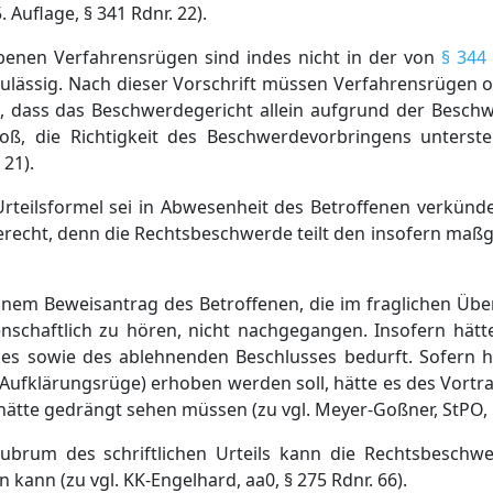
 Auflage, § 341 Rdnr. 22).
benen Verfahrensrügen sind indes nicht in der von
§ 344
ulässig. Nach dieser Vorschrift müssen Verfahrensrüge
dass das Beschwerdegericht allein aufgrund der Beschw
, die Richtigkeit des Beschwerdevorbringens unterstellt,
 21).
rteilsformel sei in Abwesenheit des Betroffenen verkünd
gerecht, denn die Rechtsbeschwerde teilt den insofern maßg
i einem Beweisantrag des Betroffenen, die im fraglichen Ü
schaftlich zu hören, nicht nachgegangen. Insofern hätte
es sowie des ablehnenden Beschlusses bedurft. Sofern hi
Aufklärungsrüge) erhoben werden soll, hätte es des Vortr
ätte gedrängt sehen müssen (zu vgl. Meyer-Goßner, StPO, §
ubrum des schriftlichen Urteils kann die Rechtsbeschwe
 kann (zu vgl. KK-Engelhard, aa0, § 275 Rdnr. 66).