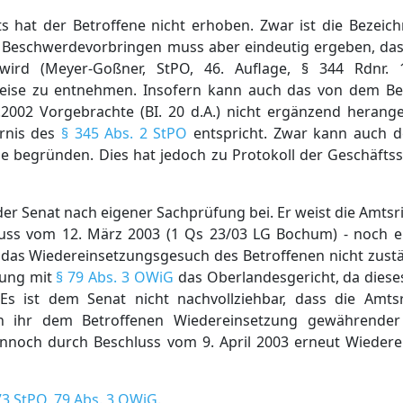
s hat der Betroffene nicht erhoben. Zwar ist die Bezeic
as Beschwerdevorbringen muss aber eindeutig ergeben, da
t wird (Meyer-Goßner, StPO, 46. Auflage, § 344 Rdnr. 
eise zu entnehmen. Insofern kann auch das von dem Bet
2002 Vorgebrachte (BI. 20 d.A.) nicht ergänzend heran
rnis des
§ 345 Abs. 2 StPO
entspricht. Zwar kann auch d
de begründen. Dies hat jedoch zu Protokoll der Geschäfts
r Senat nach eigener Sachprüfung bei. Er weist die Amtsri
uss vom 12. März 2003 (1 Qs 23/03 LG Bochum) - noch e
r das Wiedereinsetzungsgesuch des Betroffenen nicht zust
dung mit
§ 79 Abs. 3 OWiG
das Oberlandesgericht, da diese
s ist dem Senat nicht nachvollziehbar, dass die Amtsr
en ihr dem Betroffenen Wiedereinsetzung gewährende
nnoch durch Beschluss vom 9. April 2003 erneut Wieder
73 StPO
,
79 Abs. 3 OWiG
.