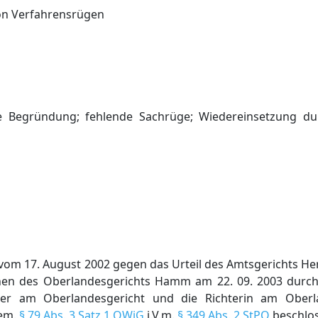
on Verfahrensrügen
e Begründung; fehlende Sachrüge; Wiedereinsetzung du
vom 17. August 2002 gegen das Urteil des Amtsgerichts H
chen des Oberlandesgerichts Hamm am 22. 09. 2003 durc
ter am Oberlandesgericht und die Richterin am Oberl
gem.
§ 79 Abs. 3 Satz 1 OWiG
i.V.m.
§ 349 Abs. 2 StPO
beschlos