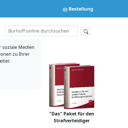
Bestellung
 soziale Medien
ionen zu Ihrer
iter.
"Das" Paket für den
Strafverteidiger