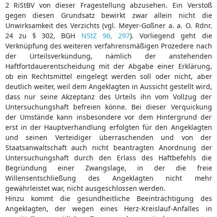
2 RiStBV von dieser Fragestellung abzusehen. Ein Verstoß
gegen diesen Grundsatz bewirkt zwar allein nicht die
Unwirksamkeit des Verzichts (vgl. Meyer-Goßner a. a. O. Rdnr.
24 zu § 302, BGH
NStZ 96, 297
). Vorliegend geht die
Verknüpfung des weiteren verfahrensmäßigen Prozedere nach
der Urteilsverkündung, nämlich der anstehenden
Haftfortdauerentscheidung mit der Abgabe einer Erklärung,
ob ein Rechtsmittel eingelegt werden soll oder nicht, aber
deutlich weiter, weil dem Angeklagten in Aussicht gestellt wird,
dass nur seine Akzeptanz des Urteils ihn vom Vollzug der
Untersuchungshaft befreien könne. Bei dieser Verquickung
der Umstände kann insbesondere vor dem Hintergrund der
erst in der Hauptverhandlung erfolgten für den Angeklagten
und seinen Verteidiger überraschenden und von der
Staatsanwaltschaft auch nicht beantragten Anordnung der
Untersuchungshaft durch den Erlass des Haftbefehls die
Begründung einer Zwangslage, in der die freie
Willensentschließung des Angeklagten nicht mehr
gewährleistet war, nicht ausgeschlossen werden.
Hinzu kommt die gesundheitliche Beeinträchtigung des
Angeklagten, der wegen eines Herz-Kreislauf-Anfalles in