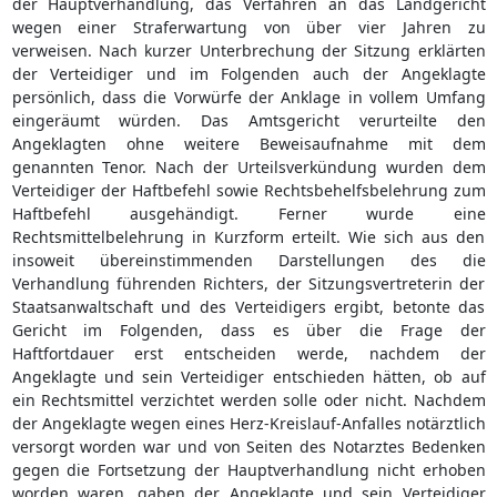
der Hauptverhandlung, das Verfahren an das Landgericht
wegen einer Straferwartung von über vier Jahren zu
verweisen. Nach kurzer Unterbrechung der Sitzung erklärten
der Verteidiger und im Folgenden auch der Angeklagte
persönlich, dass die Vorwürfe der Anklage in vollem Umfang
eingeräumt würden. Das Amtsgericht verurteilte den
Angeklagten ohne weitere Beweisaufnahme mit dem
genannten Tenor. Nach der Urteilsverkündung wurden dem
Verteidiger der Haftbefehl sowie Rechtsbehelfsbelehrung zum
Haftbefehl ausgehändigt. Ferner wurde eine
Rechtsmittelbelehrung in Kurzform erteilt. Wie sich aus den
insoweit übereinstimmenden Darstellungen des die
Verhandlung führenden Richters, der Sitzungsvertreterin der
Staatsanwaltschaft und des Verteidigers ergibt, betonte das
Gericht im Folgenden, dass es über die Frage der
Haftfortdauer erst entscheiden werde, nachdem der
Angeklagte und sein Verteidiger entschieden hätten, ob auf
ein Rechtsmittel verzichtet werden solle oder nicht. Nachdem
der Angeklagte wegen eines Herz-Kreislauf-Anfalles notärztlich
versorgt worden war und von Seiten des Notarztes Bedenken
gegen die Fortsetzung der Hauptverhandlung nicht erhoben
worden waren, gaben der Angeklagte und sein Verteidiger