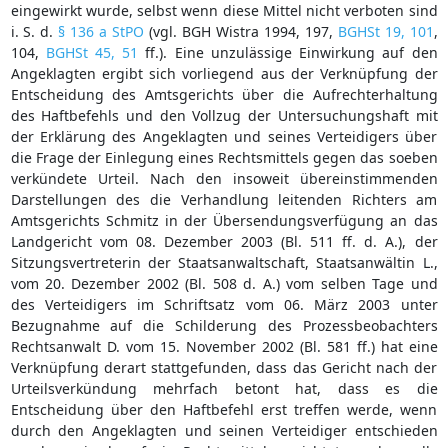
eingewirkt wurde, selbst wenn diese Mittel nicht verboten sind
i. S. d.
§ 136 a StPO
(vgl. BGH Wistra 1994, 197,
BGHSt 19, 101
,
104,
BGHSt 45, 51
ff.). Eine unzulässige Einwirkung auf den
Angeklagten ergibt sich vorliegend aus der Verknüpfung der
Entscheidung des Amtsgerichts über die Aufrechterhaltung
des Haftbefehls und den Vollzug der Untersuchungshaft mit
der Erklärung des Angeklagten und seines Verteidigers über
die Frage der Einlegung eines Rechtsmittels gegen das soeben
verkündete Urteil. Nach den insoweit übereinstimmenden
Darstellungen des die Verhandlung leitenden Richters am
Amtsgerichts Schmitz in der Übersendungsverfügung an das
Landgericht vom 08. Dezember 2003 (Bl. 511 ff. d. A.), der
Sitzungsvertreterin der Staatsanwaltschaft, Staatsanwältin L.,
vom 20. Dezember 2002 (Bl. 508 d. A.) vom selben Tage und
des Verteidigers im Schriftsatz vom 06. März 2003 unter
Bezugnahme auf die Schilderung des Prozessbeobachters
Rechtsanwalt D. vom 15. November 2002 (Bl. 581 ff.) hat eine
Verknüpfung derart stattgefunden, dass das Gericht nach der
Urteilsverkündung mehrfach betont hat, dass es die
Entscheidung über den Haftbefehl erst treffen werde, wenn
durch den Angeklagten und seinen Verteidiger entschieden