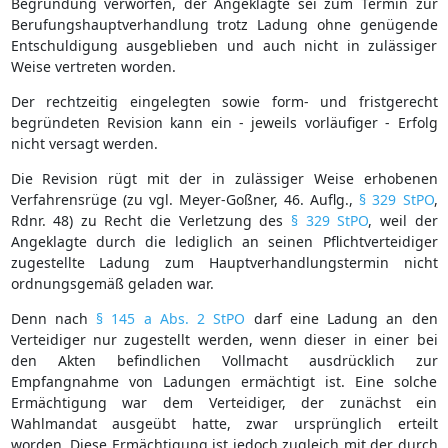
Begründung verworfen, der Angeklagte sei zum Termin zur
Berufungshauptverhandlung trotz Ladung ohne genügende
Entschuldigung ausgeblieben und auch nicht in zulässiger
Weise vertreten worden.
Der rechtzeitig eingelegten sowie form- und fristgerecht
begründeten Revision kann ein - jeweils vorläufiger - Erfolg
nicht versagt werden.
Die Revision rügt mit der in zulässiger Weise erhobenen
Verfahrensrüge (zu vgl. Meyer-Goßner, 46. Auflg.,
§ 329 StPO
,
Rdnr. 48) zu Recht die Verletzung des
§ 329 StPO
, weil der
Angeklagte durch die lediglich an seinen Pflichtverteidiger
zugestellte Ladung zum Hauptverhandlungstermin nicht
ordnungsgemäß geladen war.
Denn nach
§ 145 a Abs. 2 StPO
darf eine Ladung an den
Verteidiger nur zugestellt werden, wenn dieser in einer bei
den Akten befindlichen Vollmacht ausdrücklich zur
Empfangnahme von Ladungen ermächtigt ist. Eine solche
Ermächtigung war dem Verteidiger, der zunächst ein
Wahlmandat ausgeübt hatte, zwar ursprünglich erteilt
worden. Diese Ermächtigung ist jedoch zugleich mit der durch