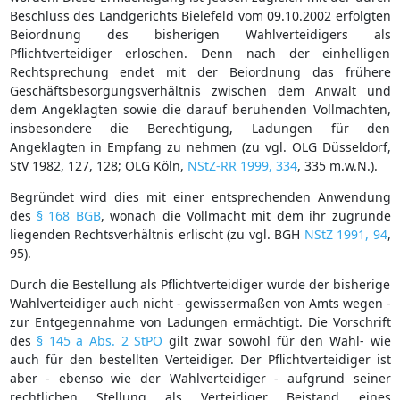
Beschluss des Landgerichts Bielefeld vom 09.10.2002 erfolgten
Beiordnung des bisherigen Wahlverteidigers als
Pflichtverteidiger erloschen. Denn nach der einhelligen
Rechtsprechung endet mit der Beiordnung das frühere
Geschäftsbesorgungsverhältnis zwischen dem Anwalt und
dem Angeklagten sowie die darauf beruhenden Vollmachten,
insbesondere die Berechtigung, Ladungen für den
Angeklagten in Empfang zu nehmen (zu vgl. OLG Düsseldorf,
StV 1982, 127, 128; OLG Köln,
NStZ-RR 1999, 334
, 335 m.w.N.).
Begründet wird dies mit einer entsprechenden Anwendung
des
§ 168 BGB
, wonach die Vollmacht mit dem ihr zugrunde
liegenden Rechtsverhältnis erlischt (zu vgl. BGH
NStZ 1991, 94
,
95).
Durch die Bestellung als Pflichtverteidiger wurde der bisherige
Wahlverteidiger auch nicht - gewissermaßen von Amts wegen -
zur Entgegennahme von Ladungen ermächtigt. Die Vorschrift
des
§ 145 a Abs. 2 StPO
gilt zwar sowohl für den Wahl- wie
auch für den bestellten Verteidiger. Der Pflichtverteidiger ist
aber - ebenso wie der Wahlverteidiger - aufgrund seiner
rechtlichen Stellung als Verteidiger Beistand eines