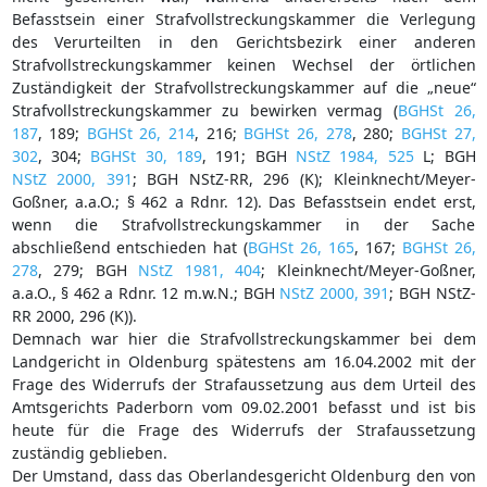
Befasstsein einer Strafvollstreckungskammer die Verlegung
des Verurteilten in den Gerichtsbezirk einer anderen
Strafvollstreckungskammer keinen Wechsel der örtlichen
Zuständigkeit der Strafvollstreckungskammer auf die „neue“
Strafvollstreckungskammer zu bewirken vermag (
BGHSt 26,
187
, 189;
BGHSt 26, 214
, 216;
BGHSt 26, 278
, 280;
BGHSt 27,
302
, 304;
BGHSt 30, 189
, 191; BGH
NStZ 1984, 525
L; BGH
NStZ 2000, 391
; BGH NStZ-RR, 296 (K); Kleinknecht/Meyer-
Goßner, a.a.O.; § 462 a Rdnr. 12). Das Befasstsein endet erst,
wenn die Strafvollstreckungskammer in der Sache
abschließend entschieden hat (
BGHSt 26, 165
, 167;
BGHSt 26,
278
, 279; BGH
NStZ 1981, 404
; Kleinknecht/Meyer-Goßner,
a.a.O., § 462 a Rdnr. 12 m.w.N.; BGH
NStZ 2000, 391
; BGH NStZ-
RR 2000, 296 (K)).
Demnach war hier die Strafvollstreckungskammer bei dem
Landgericht in Oldenburg spätestens am 16.04.2002 mit der
Frage des Widerrufs der Strafaussetzung aus dem Urteil des
Amtsgerichts Paderborn vom 09.02.2001 befasst und ist bis
heute für die Frage des Widerrufs der Strafaussetzung
zuständig geblieben.
Der Umstand, dass das Oberlandesgericht Oldenburg den von