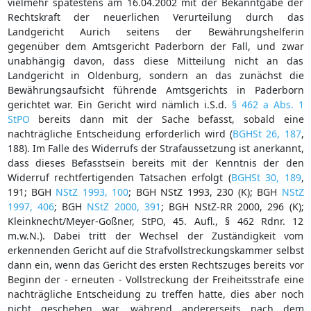
vielmehr spätestens am 16.04.2002 mit der Bekanntgabe der
Rechtskraft der neuerlichen Verurteilung durch das
Landgericht Aurich seitens der Bewährungshelferin
gegenüber dem Amtsgericht Paderborn der Fall, und zwar
unabhängig davon, dass diese Mitteilung nicht an das
Landgericht in Oldenburg, sondern an das zunächst die
Bewährungsaufsicht führende Amtsgerichts in Paderborn
gerichtet war. Ein Gericht wird nämlich i.S.d.
§ 462 a Abs. 1
StPO
bereits dann mit der Sache befasst, sobald eine
nachträgliche Entscheidung erforderlich wird (
BGHSt 26, 187
,
188). Im Falle des Widerrufs der Strafaussetzung ist anerkannt,
dass dieses Befasstsein bereits mit der Kenntnis der den
Widerruf rechtfertigenden Tatsachen erfolgt (
BGHSt 30, 189
,
191; BGH
NStZ 1993, 100
; BGH NStZ 1993, 230 (K); BGH
NStZ
1997, 406
; BGH
NStZ 2000, 391
; BGH NStZ-RR 2000, 296 (K);
Kleinknecht/Meyer-Goßner, StPO, 45. Aufl., § 462 Rdnr. 12
m.w.N.). Dabei tritt der Wechsel der Zuständigkeit vom
erkennenden Gericht auf die Strafvollstreckungskammer selbst
dann ein, wenn das Gericht des ersten Rechtszuges bereits vor
Beginn der - erneuten - Vollstreckung der Freiheitsstrafe eine
nachträgliche Entscheidung zu treffen hatte, dies aber noch
nicht geschehen war, während andererseits nach dem