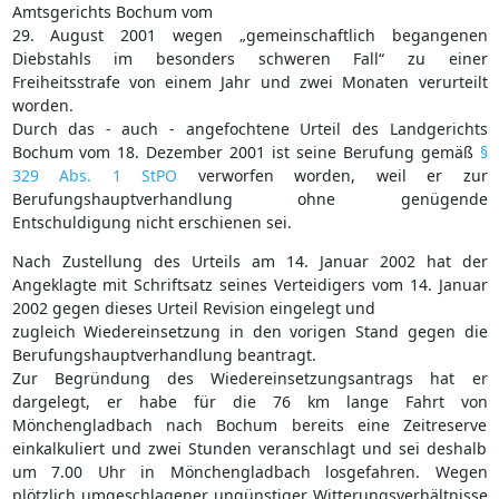
Amtsgerichts Bochum vom
29. August 2001 wegen „gemeinschaftlich begangenen
Diebstahls im besonders schweren Fall“ zu einer
Freiheitsstrafe von einem Jahr und zwei Monaten verurteilt
worden.
Durch das - auch - angefochtene Urteil des Landgerichts
Bochum vom 18. Dezember 2001 ist seine Berufung gemäß
§
329 Abs. 1 StPO
verworfen worden, weil er zur
Berufungshauptverhandlung ohne genügende
Entschuldigung nicht erschienen sei.
Nach Zustellung des Urteils am 14. Januar 2002 hat der
Angeklagte mit Schriftsatz seines Verteidigers vom 14. Januar
2002 gegen dieses Urteil Revision eingelegt und
zugleich Wiedereinsetzung in den vorigen Stand gegen die
Berufungshauptverhandlung beantragt.
Zur Begründung des Wiedereinsetzungsantrags hat er
dargelegt, er habe für die 76 km lange Fahrt von
Mönchengladbach nach Bochum bereits eine Zeitreserve
einkalkuliert und zwei Stunden veranschlagt und sei deshalb
um 7.00 Uhr in Mönchengladbach losgefahren. Wegen
plötzlich umgeschlagener ungünstiger Witterungsverhältnisse