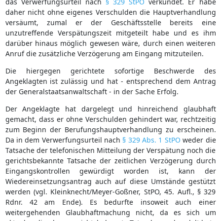
das Verwerfungsurteil nach
§ 329 StPO
verkündet. Er habe
daher nicht ohne eigenes Verschulden die Hauptverhandlung
versäumt, zumal er der Geschäftsstelle bereits eine
unzutreffende Verspätungszeit mitgeteilt habe und es ihm
darüber hinaus möglich gewesen wäre, durch einen weiteren
Anruf die zusätzliche Verzögerung am Eingang mitzuteilen.
Die hiergegen gerichtete sofortige Beschwerde des
Angeklagten ist zulässig und hat - entsprechend dem Antrag
der Generalstaatsanwaltschaft - in der Sache Erfolg.
Der Angeklagte hat dargelegt und hinreichend glaubhaft
gemacht, dass er ohne Verschulden gehindert war, rechtzeitig
zum Beginn der Berufungshauptverhandlung zu erscheinen.
Da in dem Verwerfungsurteil nach
§ 329 Abs. 1 StPO
weder die
Tatsache der telefonischen Mitteilung der Verspätung noch die
gerichtsbekannte Tatsache der zeitlichen Verzögerung durch
Eingangskontrollen gewürdigt worden ist, kann der
Wiedereinsetzungsantrag auch auf diese Umstände gestützt
werden (vgl. Kleinknecht/Meyer-Goßner, StPO, 45. Aufl., § 329
Rdnr. 42 am Ende). Es bedurfte insoweit auch einer
weitergehenden Glaubhaftmachung nicht, da es sich um