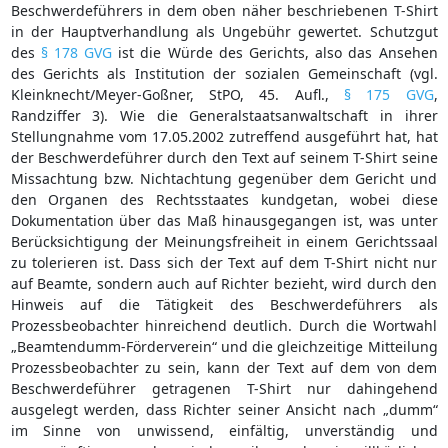
Beschwerdeführers in dem oben näher beschriebenen T-Shirt
in der Hauptverhandlung als Ungebühr gewertet. Schutzgut
des
§ 178 GVG
ist die Würde des Gerichts, also das Ansehen
des Gerichts als Institution der sozialen Gemeinschaft (vgl.
Kleinknecht/Meyer-Goßner, StPO, 45. Aufl.,
§ 175 GVG
,
Randziffer 3). Wie die Generalstaatsanwaltschaft in ihrer
Stellungnahme vom 17.05.2002 zutreffend ausgeführt hat, hat
der Beschwerdeführer durch den Text auf seinem T-Shirt seine
Missachtung bzw. Nichtachtung gegenüber dem Gericht und
den Organen des Rechtsstaates kundgetan, wobei diese
Dokumentation über das Maß hinausgegangen ist, was unter
Berücksichtigung der Meinungsfreiheit in einem Gerichtssaal
zu tolerieren ist. Dass sich der Text auf dem T-Shirt nicht nur
auf Beamte, sondern auch auf Richter bezieht, wird durch den
Hinweis auf die Tätigkeit des Beschwerdeführers als
Prozessbeobachter hinreichend deutlich. Durch die Wortwahl
„Beamtendumm-Förderverein“ und die gleichzeitige Mitteilung
Prozessbeobachter zu sein, kann der Text auf dem von dem
Beschwerdeführer getragenen T-Shirt nur dahingehend
ausgelegt werden, dass Richter seiner Ansicht nach „dumm“
im Sinne von unwissend, einfältig, unverständig und