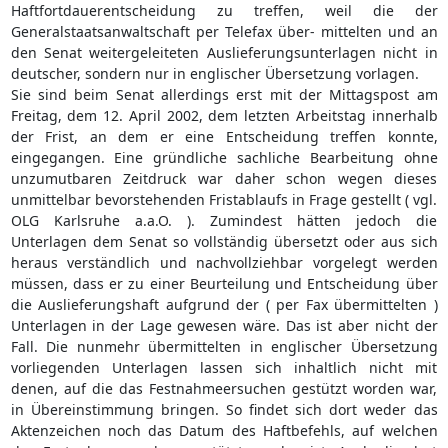
Haftfortdauerentscheidung zu treffen, weil die der
Generalstaatsanwaltschaft per Telefax über- mittelten und an
den Senat weitergeleiteten Auslieferungsunterlagen nicht in
deutscher, sondern nur in englischer Übersetzung vorlagen.
Sie sind beim Senat allerdings erst mit der Mittagspost am
Freitag, dem 12. April 2002, dem letzten Arbeitstag innerhalb
der Frist, an dem er eine Entscheidung treffen konnte,
eingegangen. Eine gründliche sachliche Bearbeitung ohne
unzumutbaren Zeitdruck war daher schon wegen dieses
unmittelbar bevorstehenden Fristablaufs in Frage gestellt ( vgl.
OLG Karlsruhe a.a.O. ). Zumindest hätten jedoch die
Unterlagen dem Senat so vollständig übersetzt oder aus sich
heraus verständlich und nachvollziehbar vorgelegt werden
müssen, dass er zu einer Beurteilung und Entscheidung über
die Auslieferungshaft aufgrund der ( per Fax übermittelten )
Unterlagen in der Lage gewesen wäre. Das ist aber nicht der
Fall. Die nunmehr übermittelten in englischer Übersetzung
vorliegenden Unterlagen lassen sich inhaltlich nicht mit
denen, auf die das Festnahmeersuchen gestützt worden war,
in Übereinstimmung bringen. So findet sich dort weder das
Aktenzeichen noch das Datum des Haftbefehls, auf welchen