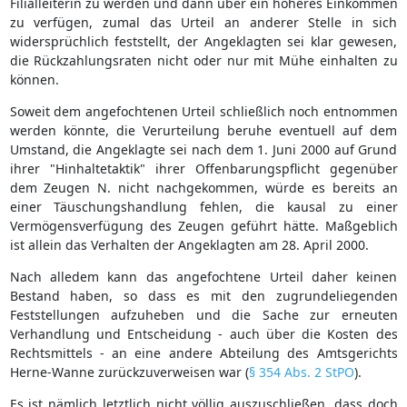
Filialleiterin zu werden und dann über ein höheres Einkommen
zu verfügen, zumal das Urteil an anderer Stelle in sich
widersprüchlich feststellt, der Angeklagten sei klar gewesen,
die Rückzahlungsraten nicht oder nur mit Mühe einhalten zu
können.
Soweit dem angefochtenen Urteil schließlich noch entnommen
werden könnte, die Verurteilung beruhe eventuell auf dem
Umstand, die Angeklagte sei nach dem 1. Juni 2000 auf Grund
ihrer "Hinhaltetaktik" ihrer Offenbarungspflicht gegenüber
dem Zeugen N. nicht nachgekommen, würde es bereits an
einer Täuschungshandlung fehlen, die kausal zu einer
Vermögensverfügung des Zeugen geführt hätte. Maßgeblich
ist allein das Verhalten der Angeklagten am 28. April 2000.
Nach alledem kann das angefochtene Urteil daher keinen
Bestand haben, so dass es mit den zugrundeliegenden
Feststellungen aufzuheben und die Sache zur erneuten
Verhandlung und Entscheidung - auch über die Kosten des
Rechtsmittels - an eine andere Abteilung des Amtsgerichts
Herne-Wanne zurückzuverweisen war (
§ 354 Abs. 2 StPO
).
Es ist nämlich letztlich nicht völlig auszuschließen, dass doch