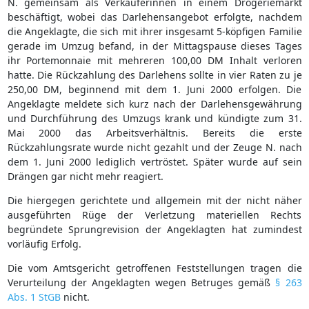
N. gemeinsam als Verkäuferinnen in einem Drogeriemarkt
beschäftigt, wobei das Darlehensangebot erfolgte, nachdem
die Angeklagte, die sich mit ihrer insgesamt 5-köpfigen Familie
gerade im Umzug befand, in der Mittagspause dieses Tages
ihr Portemonnaie mit mehreren 100,00 DM Inhalt verloren
hatte. Die Rückzahlung des Darlehens sollte in vier Raten zu je
250,00 DM, beginnend mit dem 1. Juni 2000 erfolgen. Die
Angeklagte meldete sich kurz nach der Darlehensgewährung
und Durchführung des Umzugs krank und kündigte zum 31.
Mai 2000 das Arbeitsverhältnis. Bereits die erste
Rückzahlungsrate wurde nicht gezahlt und der Zeuge N. nach
dem 1. Juni 2000 lediglich vertröstet. Später wurde auf sein
Drängen gar nicht mehr reagiert.
Die hiergegen gerichtete und allgemein mit der nicht näher
ausgeführten Rüge der Verletzung materiellen Rechts
begründete Sprungrevision der Angeklagten hat zumindest
vorläufig Erfolg.
Die vom Amtsgericht getroffenen Feststellungen tragen die
Verurteilung der Angeklagten wegen Betruges gemäß
§ 263
Abs. 1 StGB
nicht.