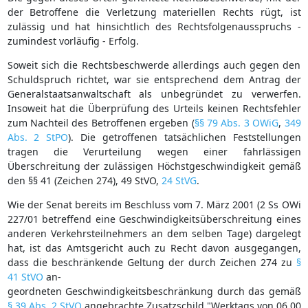
der Betroffene die Verletzung materiellen Rechts rügt, ist
zulässig und hat hinsichtlich des Rechtsfolgenausspruchs -
zumindest vorläufig - Erfolg.
Soweit sich die Rechtsbeschwerde allerdings auch gegen den
Schuldspruch richtet, war sie entsprechend dem Antrag der
Generalstaatsanwaltschaft als unbegründet zu verwerfen.
Insoweit hat die Überprüfung des Urteils keinen Rechtsfehler
zum Nachteil des Betroffenen ergeben (
§§ 79 Abs. 3 OWiG
,
349
Abs. 2 StPO
). Die getroffenen tatsächlichen Feststellungen
tragen die Verurteilung wegen einer fahrlässigen
Überschreitung der zulässigen Höchstgeschwindigkeit gemäß
den §§ 41 (Zeichen 274), 49 StVO,
24 StVG
.
Wie der Senat bereits im Beschluss vom 7. März 2001 (2 Ss OWi
227/01 betreffend eine Geschwindigkeitsüberschreitung eines
anderen Verkehrsteilnehmers an dem selben Tage) dargelegt
hat, ist das Amtsgericht auch zu Recht davon ausgegangen,
dass die beschränkende Geltung der durch Zeichen 274 zu
§
41 StVO
an-
geordneten Geschwindigkeitsbeschränkung durch das gemäß
§ 39 Abs. 2 StVO
angebrachte Zusatzschild "Werktags von 06.00