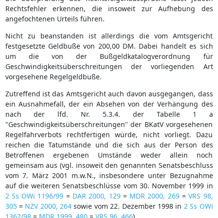
Rechtsfehler erkennen, die insoweit zur Aufhebung des
angefochtenen Urteils führen.
Nicht zu beanstanden ist allerdings die vom Amtsgericht
festgesetzte Geldbuße von 200,00 DM. Dabei handelt es sich
um die von der Bußgeldkatalogverordnung für
Geschwindigkeitsüberschreitungen der vorliegenden Art
vorgesehene Regelgeldbuße.
Zutreffend ist das Amtsgericht auch davon ausgegangen, dass
ein Ausnahmefall, der ein Absehen von der Verhängung des
nach der lfd. Nr. 5.3.4. der Tabelle 1 a
"Geschwindigkeitsüberschreitungen" der BKatV vorgesehenen
Regelfahrverbots rechtfertigen würde, nicht vorliegt. Dazu
reichen die Tatumstände und die sich aus der Person des
Betroffenen ergebenen Umstände weder allein noch
gemeinsam aus (vgl. insoweit den genannten Senatsbeschluss
vom 7. März 2001 m.w.N., insbesondere unter Bezugnahme
auf die weiteren Senatsbeschlüsse vom 30. November 1999 in
2 Ss OWi 1196/99
=
DAR 2000, 129
=
MDR 2000, 269
=
VRS 98,
305
=
NZV 2000, 264
sowie vom 22. Dezember 1998 in
2 Ss OWi
1362/98
=
MDR 1999, 480
=
VRS 96, 466
).