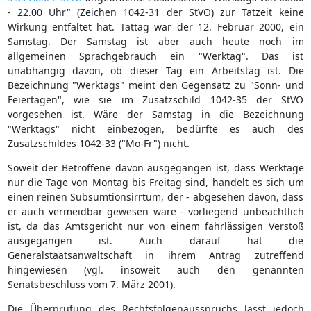
- 22.00 Uhr" (Zeichen 1042-31 der StVO) zur Tatzeit keine
Wirkung entfaltet hat. Tattag war der 12. Februar 2000, ein
Samstag. Der Samstag ist aber auch heute noch im
allgemeinen Sprachgebrauch ein "Werktag". Das ist
unabhängig davon, ob dieser Tag ein Arbeitstag ist. Die
Bezeichnung "Werktags" meint den Gegensatz zu "Sonn- und
Feiertagen", wie sie im Zusatzschild 1042-35 der StVO
vorgesehen ist. Wäre der Samstag in die Bezeichnung
"Werktags" nicht einbezogen, bedürfte es auch des
Zusatzschildes 1042-33 ("Mo-Fr") nicht.
Soweit der Betroffene davon ausgegangen ist, dass Werktage
nur die Tage von Montag bis Freitag sind, handelt es sich um
einen reinen Subsumtionsirrtum, der - abgesehen davon, dass
er auch vermeidbar gewesen wäre - vorliegend unbeachtlich
ist, da das Amtsgericht nur von einem fahrlässigen Verstoß
ausgegangen ist. Auch darauf hat die
Generalstaatsanwaltschaft in ihrem Antrag zutreffend
hingewiesen (vgl. insoweit auch den genannten
Senatsbeschluss vom 7. März 2001).
Die Überprüfung des Rechtsfolgenausspruchs lässt jedoch