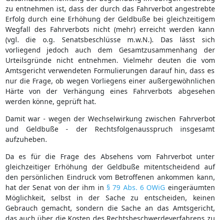
zu entnehmen ist, dass der durch das Fahrverbot angestrebte
Erfolg durch eine Erhöhung der Geldbuße bei gleichzeitigem
Wegfall des Fahrverbots nicht (mehr) erreicht werden kann
(vgl. die o.g. Senatsbeschlüsse m.w.N.). Das lässt sich
vorliegend jedoch auch dem Gesamtzusammenhang der
Urteilsgründe nicht entnehmen. Vielmehr deuten die vom
Amtsgericht verwendeten Formulierungen darauf hin, dass es
nur die Frage, ob wegen Vorliegens einer außergewöhnlichen
Härte von der Verhängung eines Fahrverbots abgesehen
werden könne, geprüft hat.
Damit war - wegen der Wechselwirkung zwischen Fahrverbot
und Geldbuße - der Rechtsfolgenausspruch insgesamt
aufzuheben.
Da es für die Frage des Absehens vom Fahrverbot unter
gleichzeitiger Erhöhung der Geldbuße mitentscheidend auf
den persönlichen Eindruck vom Betroffenen ankommen kann,
hat der Senat von der ihm in
§ 79 Abs. 6 OWiG
eingeräumten
Möglichkeit, selbst in der Sache zu entscheiden, keinen
Gebrauch gemacht, sondern die Sache an das Amtsgericht,
das auch über die Kosten des Rechtsbeschwerdeverfahrens zu