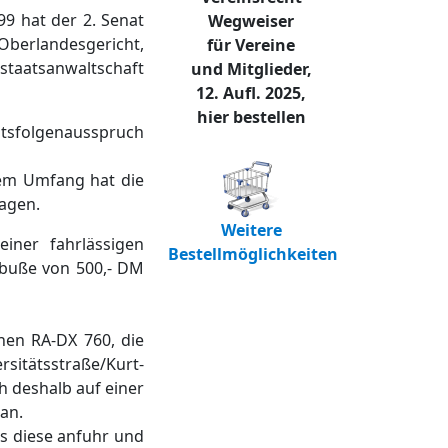
9 hat der 2. Senat
Wegweiser
Oberlandesgericht,
für Vereine
staatsanwaltschaft
und Mitglieder,
12. Aufl. 2025,
hier bestellen
htsfolgenausspruch
sem Umfang hat die
ragen.
Weitere
iner fahrlässigen
Bestellmöglichkeiten
dbuße von 500,- DM
hen RA-DX 760, die
sitätsstraße/Kurt-
h deshalb auf einer
 an.
ls diese anfuhr und