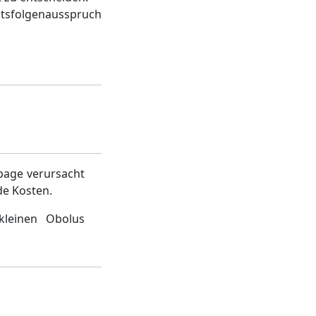
htsfolgenausspruch
page verursacht
de Kosten.
kleinen Obolus