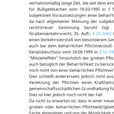
verhältnismäßig lange Zeit, die seit dem ein
für Bußgeldsachen vom 16.03.1995 in 1 
subjektiven Voraussetzungen einer beharrlic
da nach allgemeiner Meinung der subjekti
rechtstreuer Gesinnung beruht (vg
Straßenverkehrsrecht, 35. Aufl.,
§ 25 StVG
R
einen Verkehrsverstoß von besonderem Gewi
auch bei dem beharrlichen Pflichtverstoß 
Senatsbeschluss vom 24.06.1999 in
2 Ss O
"Mitzieheffekt" hinsichtlich der groben Pflic
auch bezüglich der Beharrlichkeit zu berü
noch nicht von einer beharrlichen Pflichtv
Dies schließt andererseits jedoch nicht aus
Verletzung der Pflichten eines Kraftfahr
gemeinschaftsschädlichen Grundhaltung fü
Dies ist hier jedoch noch nicht der Fall.
Da nicht zu erwarten ist, dass in einer n
groben oder beharrlichen Pflichtwidrigke
Sache abgesehen und von der Möglichkeit 