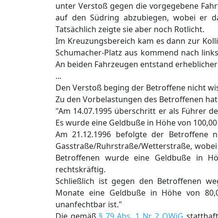
unter Verstoß gegen die vorgegebene Fahrt
auf den Südring abzubiegen, wobei er 
Tatsächlich zeigte sie aber noch Rotlicht.
Im Kreuzungsbereich kam es dann zur Kolli
Schumacher-Platz aus kommend nach links i
An beiden Fahrzeugen entstand erhebliche
...
Den Verstoß beging der Betroffene nicht wis
Zu den Vorbelastungen des Betroffenen hat 
"Am 14.07.1995 überschritt er als Führer 
Es wurde eine Geldbuße in Höhe von 100,00 
Am 21.12.1996 befolgte der Betroffene n
Gasstraße/Ruhrstraße/Wetterstraße, wobei
Betroffenen wurde eine Geldbuße in Hö
rechtskräftig.
Schließlich ist gegen den Betroffenen 
Monate eine Geldbuße in Höhe von 80,0
unanfechtbar ist."
Die gemäß
§ 79 Abs. 1 Nr. 2 OWiG
statthaft