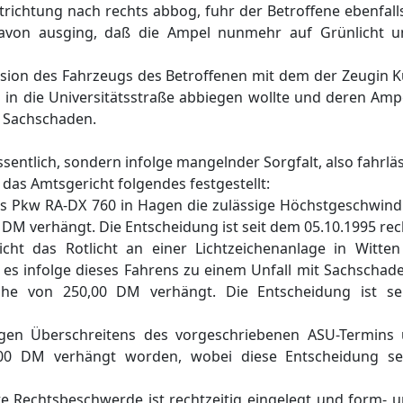
richtung nach rechts abbog, fuhr der Betroffene ebenfall
davon ausging, daß die Ampel nunmehr auf Grünlicht 
sion des Fahrzeugs des Betroffenen mit dem der Zeugin Kü
n die Universitätsstraße abbiegen wollte und deren Ampel
r Sachschaden.
sentlich, sondern infolge mangelnder Sorgfalt, also fahrläs
das Amtsgericht folgendes festgestellt:
des Pkw RA-DX 760 in Hagen die zulässige Höchstgeschwind
DM verhängt. Die Entscheidung ist seit dem 05.10.1995 rech
icht das Rotlicht an einer Lichtzeichenanlage in Witt
 es infolge dieses Fahrens zu einem Unfall mit Sachscha
he von 250,00 DM verhängt. Die Entscheidung ist se
wegen Überschreitens des vorgeschriebenen ASU-Termins
0 DM verhängt worden, wobei diese Entscheidung se
e Rechtsbeschwerde ist rechtzeitig eingelegt und form- u