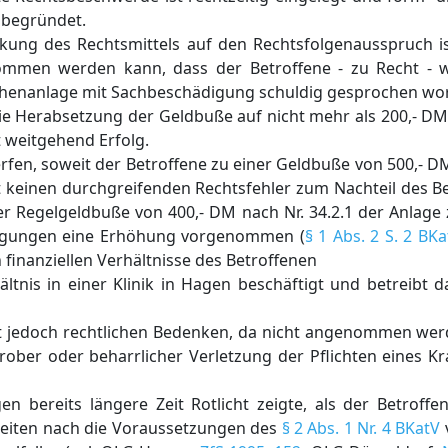
 begründet.
ung des Rechtsmittels auf den Rechtsfolgenausspruch i
nommen werden kann, dass der Betroffene - zu Recht - 
ichenanlage mit Sachbeschädigung schuldig gesprochen wor
die Herabsetzung der Geldbuße auf nicht mehr als 200,- D
 weitgehend Erfolg.
fen, soweit der Betroffene zu einer Geldbuße von 500,- D
it keinen durchgreifenden Rechtsfehler zum Nachteil des 
r Regelgeldbuße von 400,- DM nach Nr. 34.2.1 der Anlage
tragungen eine Erhöhung vorgenommen (
§ 1 Abs. 2 S. 2 BKa
n finanziellen Verhältnisse des Betroffenen
hältnis in einer Klinik in Hagen beschäftigt und betreibt 
 jedoch rechtlichen Bedenken, da nicht angenommen wer
rober oder beharrlicher Verletzung der Pflichten eines K
en bereits längere Zeit Rotlicht zeigte, als der Betroff
heiten nach die Voraussetzungen des
§ 2 Abs. 1 Nr. 4 BKatV
v