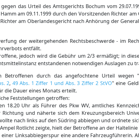
 gegen das Urteil des Amtsgerichts Bochum vom 29.07.199
 Hamm am 09.11.1999 durch den Vorsitzenden Richter am 
 Richter am Oberlandesgericht nach Anhörung der General
rwerfung der weitergehenden Rechtsbeschwerde - im Rec
rverbots entfällt.
troffene, jedoch wird die Gebühr um 2/3 ermäßigt; in die
chtsmittelinstanz entstandenen notwendigen Auslagen zu t
 Betroffenen durch das angefochtene Urteil wegen "e
s. 2
,
49 Abs. 1 Ziffer 1 und Abs. 3 Ziffer 2 StVO
" eine Gel
r die Dauer eines Monats erteilt.
che Feststellungen getroffen:
en 18.20 Uhr als Führer des Pkw WV, amtliches Kennzeic
r Richtung und näherte sich dem Kreuzungsbereich Univer
ollte nach links auf den Südring abbiegen und ordnete sic
mpel Rotlicht zeigte, hielt der Betroffene an der Haltelinie
 einer Linksabbiegerspur eine andere Fahrzeugführerin. A