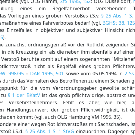
gelfalles (vgl. OLG Hamm,
ZfS 1995, 152
; OLG Düsseldorf,
üllung eines ein Regelfahrverbot vorsehenden T
as Vorliegen eines groben Verstoßes i.S.v.
§ 25 Abs. 1 S.
smaßnahme eines Fahrverbotes bedarf (vgl.
BGHSt 38, 125
Einzelfalles in objektiver und subjektiver Hinsicht nich
25
).
ene zunächst ordnungsgemäß vor der Rotlicht zeigenden S
n die Kreuzung ein, als die neben ihm ebenfalls auf eine
r Verstoß beruhte somit auf einem sogenannten "Mitziehef
tlichtverstoß nicht als Regelfall eines groben Pflichten
OWi 998/95
=
DAR 1995, 501
sowie vom 05.05.1994 in
2 Ss
s durch das Verhalten des Betroffenen zu einem Schaden g
gspunkt für die vom Verordnungsgeber gewollte schä
e zu
§ 1 der BKatV
ist das grob pflichtwidrige, abstrakt u
es Verkehrsteilnehmers. Fehlt es aber, wie hier
n Handlungsunwert der groben Pflichtwidrigkeit, ist d
 Schaden kommt (vgl. auch OLG Hamburg VM 1995, 35).
ondere einer wegen Rotlichtverstoßes mit Sachschaden, is
stoß i.S.d.
§ 25 Abs. 1 S. 1 StVG
einzuordnen. Dagegen spr