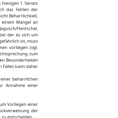
s hiesigen 1. Senats
ch das Fehlen der
cht Beharrlichkeit,
uf einem Mangel an
agusch/Hentschel,
 bei der es sich um
fährlich ist, muss
en vorliegen (vgl.
Rechtsprechung zum
ven Besonderheiten
n Falles kann daher
 einer beharrlichen
r Annahme einer
zum Vorliegen einer
rückverweisung der
 zu entscheiden.