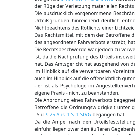
der Rüge der Verletzung materiellen Rechts
Die ausdrücklich vorgenommene Beschränk
Urteilsgründen hinreichend deutlich ent
Nichtbeachtens des Rotlichts einer Lichtze
Das Rechtsmittel, mit dem der Betroffene 
des angeordneten Fahrverbots erstrebt, hat
Die Rechtsbeschwerde war jedoch zu verwer
ist, da die Nachprüfung des Urteils insowe
hat. Das Amtsgericht hat ausgehend von de
im Hinblick auf die verwertbaren Vorein
auch im Hinblick auf die offensichtlich gute
- er ist als Psychologe im Angestelltenver
eigene Praxis - nicht zu beanstanden.
Die Anordnung eines Fahrverbots begegnet
Betroffene die Ordnungswidrigkeit unter g
i.S.d.
§ 25 Abs. 1 S. 1 StVG
begangen hat.
Da die Ampel nach den Urteilsfeststellung
einfuhr, liegen zwar den äußeren Gegeben