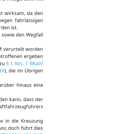
st wirksam, da den
wegen fahrlässigen
den ist.
M sowie den Wegfall
M verurteilt worden
Betroffenen ergeben
 zu
§ 1 Abs. 1 BKatV
tV
), die im Übrigen
darüber hinaus eine
den kann, dass der
raftfahrzeugführers
ene in die Kreuzung
or, doch führt dies