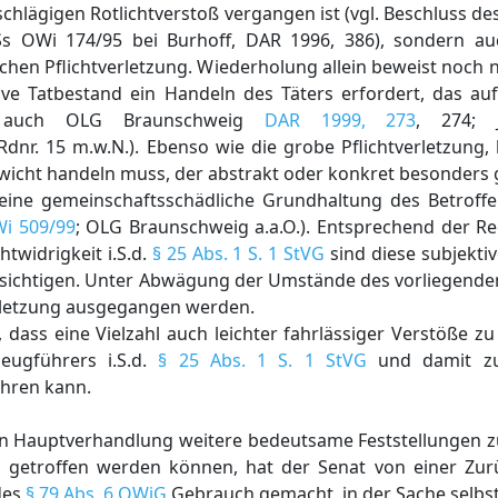
schlägigen Rotlichtverstoß vergangen ist (vgl. Beschluss de
Ss OWi 174/95 bei Burhoff, DAR 1996, 386), sondern au
hen Pflichtverletzung. Wiederholung allein beweist noch ni
ve Tatbestand ein Handeln des Täters erfordert, das a
l. auch OLG Braunschweig
DAR 1999, 273
, 274; J
dnr. 15 m.w.N.). Ebenso wie die grobe Pflichtverletzung,
cht handeln muss, der abstrakt oder konkret besonders ge
eine gemeinschaftsschädliche Grundhaltung des Betroffen
Wi 509/99
; OLG Braunschweig a.a.O.). Entsprechend der 
htwidrigkeit i.S.d.
§ 25 Abs. 1 S. 1 StVG
sind diese subjekti
cksichtigen. Unter Abwägung der Umstände des vorliegende
erletzung ausgegangen werden.
, dass eine Vielzahl auch leichter fahrlässiger Verstöße zu
zeugführers i.S.d.
§ 25 Abs. 1 S. 1 StVG
und damit zu
hren kann.
euen Hauptverhandlung weitere bedeutsame Feststellungen 
it getroffen werden können, hat der Senat von einer Zu
des
§ 79 Abs. 6 OWiG
Gebrauch gemacht, in der Sache selbst