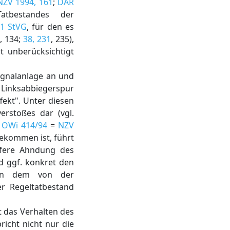
NZV 1994, 161
;
DAR
atbestandes der
 1 StVG
, für den es
, 134;
38, 231
, 235),
t unberücksichtigt
ignalanlage an und
r Linksabbiegerspur
fekt". Unter diesen
verstoßes dar (vgl.
 OWi 414/94
=
NZV
ekommen ist, führt
rfere Ahndung des
nd ggf. konkret den
, an dem von der
er Regeltatbestand
t das Verhalten des
icht nicht nur die