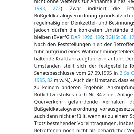
nicht ohne weiteres zur Annahme eines Re
1993, 272
). Zwar indiziert die Erf
Bußgeldkatalogverordnung grundsätzlich d
regelmäßig der Denkzettel- und Besinnung
jedoch dürfen die konkreten Umstände des 
bleiben (BVerfG
DAR 1996, 196
;
BGHSt 38, 1
Nach den Feststellungen hielt der Betroff
fuhr aufgrund eines Wahrnehmungsfehlers i
haltende Kraftfahrzeugführerin anfuhr. De
Umständen stellt sich der festgestellte Ro
Senatsbeschlüsse vom 27.09.1995 in
2 Ss 
1995, 82
m.w.N.). Auch der Umstand, dass e
zu keinem anderen Ergebnis. Anknüpfun
Rotlichtverstoßes nach Nr. 34.2 der Anlag
Querverkehr gefährdende Verhalten d
Bußgeldkatalogverordnung vorausgesetzte
auch dann nicht erfüllt, wenn es zu einem
Trotz bestehender Voreintragungen, insbes
Betroffenen noch nicht als beharrlicher Ver