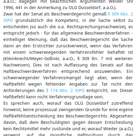
a.a.O.; dagegen mit beachtlichen Argumenten Weider StV
1996, 441 in der Anmerkung zu OLG Düsseldorf, a.a.O.).
Zwar hat der Senat als Beschwerdegericht gemäß
§ 309 Abs. 2
StPO
grundsätzlich die Kompetenz, in der Sache selbst zu
entscheiden (so auch die o.a. Rechtsprechungsnachweise), es
entspricht jedoch - für das allgemeine Beschwerdeverfahren -
einhelliger Meinung, daß das Beschwerdegericht die Sache
dann an den Erstrichter zurückverweist, wenn das Verfahren
mit einem schwerwiegenden Verfahrensfehler behaftet ist
(Kleinknecht/Meyer-Goßner, a.a.O., § 309 Rn. 7 mit weiteren
Nachweisen). Dies ist nach Auffassung des Senats auf das
Haftbeschwerdeverfahren entsprechend anzuwenden. Ein
schwerwiegender Verfahrensmangel liegt aber, wenn der
Haftbefehl wegen fehlender Angaben zur Tat nicht den
Anforderungen des
§ 114 Abs. 2 StPO
entspricht, vor. Dieser
Haftbefehl kann nicht Verfahrensgrundlage sein.
Es sprechen auch, worauf das OLG Düsseldorf zutreffend
hinweist, keine prozessual zwingenden Grunde für eine eigene
Haftbefehlsentscheidung des Beschwerdegerichts. Abgesehen
davon, daß dem Beschuldigten gegen dessen Entscheidung
kein Rechtsmittel mehr zustünde und er, worauf Wieder (a.a.O.)
verweist, auf die mündliche Haftprüfung durch das