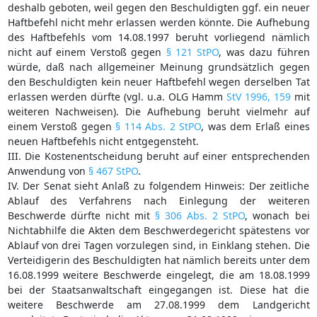
deshalb geboten, weil gegen den Beschuldigten ggf. ein neuer
Haftbefehl nicht mehr erlassen werden könnte. Die Aufhebung
des Haftbefehls vom 14.08.1997 beruht vorliegend nämlich
nicht auf einem Verstoß gegen
§ 121 StPO
, was dazu führen
würde, daß nach allgemeiner Meinung grundsätzlich gegen
den Beschuldigten kein neuer Haftbefehl wegen derselben Tat
erlassen werden dürfte (vgl. u.a. OLG Hamm
StV 1996, 159
mit
weiteren Nachweisen). Die Aufhebung beruht vielmehr auf
einem Verstoß gegen
§ 114 Abs. 2 StPO
, was dem Erlaß eines
neuen Haftbefehls nicht entgegensteht.
III. Die Kostenentscheidung beruht auf einer entsprechenden
Anwendung von
§ 467 StPO
.
IV. Der Senat sieht Anlaß zu folgendem Hinweis: Der zeitliche
Ablauf des Verfahrens nach Einlegung der weiteren
Beschwerde dürfte nicht mit
§ 306 Abs. 2 StPO
, wonach bei
Nichtabhilfe die Akten dem Beschwerdegericht spätestens vor
Ablauf von drei Tagen vorzulegen sind, in Einklang stehen. Die
Verteidigerin des Beschuldigten hat nämlich bereits unter dem
16.08.1999 weitere Beschwerde eingelegt, die am 18.08.1999
bei der Staatsanwaltschaft eingegangen ist. Diese hat die
weitere Beschwerde am 27.08.1999 dem Landgericht