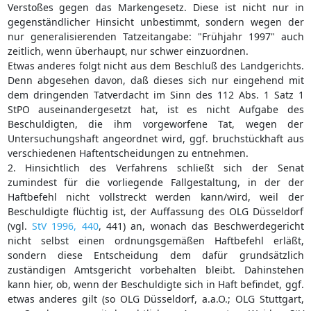
Verstoßes gegen das Markengesetz. Diese ist nicht nur in
gegenständlicher Hinsicht unbestimmt, sondern wegen der
nur generalisierenden Tatzeitangabe: "Frühjahr 1997" auch
zeitlich, wenn überhaupt, nur schwer einzuordnen.
Etwas anderes folgt nicht aus dem Beschluß des Landgerichts.
Denn abgesehen davon, daß dieses sich nur eingehend mit
dem dringenden Tatverdacht im Sinn des 112 Abs. 1 Satz 1
StPO auseinandergesetzt hat, ist es nicht Aufgabe des
Beschuldigten, die ihm vorgeworfene Tat, wegen der
Untersuchungshaft angeordnet wird, ggf. bruchstückhaft aus
verschiedenen Haftentscheidungen zu entnehmen.
2. Hinsichtlich des Verfahrens schließt sich der Senat
zumindest für die vorliegende Fallgestaltung, in der der
Haftbefehl nicht vollstreckt werden kann/wird, weil der
Beschuldigte flüchtig ist, der Auffassung des OLG Düsseldorf
(vgl.
StV 1996, 440
, 441) an, wonach das Beschwerdegericht
nicht selbst einen ordnungsgemäßen Haftbefehl erläßt,
sondern diese Entscheidung dem dafür grundsätzlich
zuständigen Amtsgericht vorbehalten bleibt. Dahinstehen
kann hier, ob, wenn der Beschuldigte sich in Haft befindet, ggf.
etwas anderes gilt (so OLG Düsseldorf, a.a.O.; OLG Stuttgart,