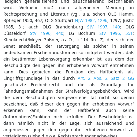
lediglich generalisierend und pauschalierend beschrieben
wird. Vielmehr muß nach allgemeiner Meinung in
Rechtsprechung und Literatur (vgl. u.a. schon OLG Hamm,
Rpfleger 1950, 467; OLG Stuttgart
NJW 1982, 1296
, 1297; Justiz
1985, 31; auch OLG Brandenburg
StV 1997, 140
; OLG
Düsseldorf
StV 1996, 440
; LG Bochum
StV 1996, 551
;
Kleinknecht/Meyer-Goßner, a.a.O., § 114 Rn. 7), der sich der
Senat anschließt, der Tatvorgang als solcher in seinen
bedeutsamen Erscheinungsformen so mitgeteilt werden, daß
ein bestimmter Lebensvorgang erkennbar ist, aus dem der
Beschuldigte den gegen ihn erhobenen Vorwurf entnehmen
kann. Dies gebieten die Funktion des Haftbefehls als
Eingriffsgrundlage in das durch
Art. 2 Abs. 2 Satz 2 GG
geschützte Freiheitsrecht und die als Grundlage für
Fahndungsmaßnahmen der Strafverfolgungsbehörden. Wird
die dem Beschuldigten vorgeworfene Tat nicht so genau
bezeichnet, daß dieser den gegen ihn erhobenen Vorwurf
erkennen kann, kann der Haftbefehl auch seine
(Informations)Funktion nicht erfüllen. Der Beschuldigte ist
dann nämlich nicht in der Lage, sich ausreichend und
angemessen gegen den gegen ihn erhobenen Vorwurf zu
verteidigen (siehe die o.a. Rechtsprechungsnachweise).